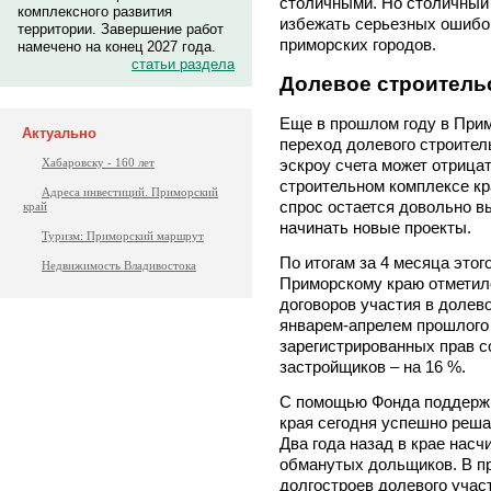
столичными. Но столичный
комплексного развития
избежать серьезных ошибок
территории. Завершение работ
приморских городов.
намечено на конец 2027 года.
статьи раздела
Долевое строительс
Еще в прошлом году в Прим
Актуально
переход долевого строител
Хабаровску - 160 лет
эскроу счета может отрица
строительном комплексе кра
Адреса инвестиций. Приморский
спрос остается довольно в
край
начинать новые проекты.
Туризм: Приморский маршрут
По итогам за 4 месяца этог
Недвижимость Владивостока
Приморскому краю отметило
договоров участия в долев
январем-апрелем прошлого 
зарегистрированных прав с
застройщиков – на 16 %.
С помощью Фонда поддерж
края сегодня успешно реша
Два года назад в крае насч
обманутых дольщиков. В п
долгостроев долевого участ