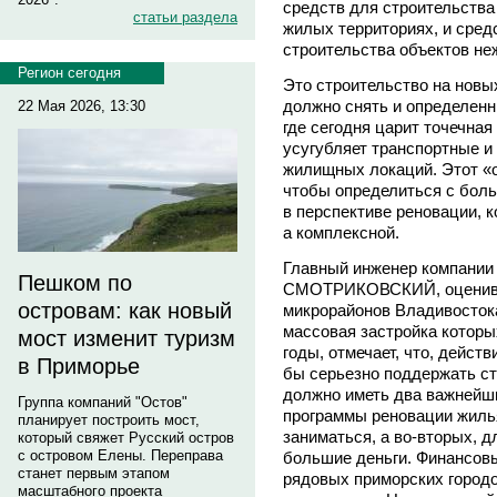
средств для строительства
статьи раздела
жилых территориях, и сред
строительства объектов не
Регион сегодня
Это строительство на новых
должно снять и определенн
22 Мая 2026, 13:30
где сегодня царит точечная
усугубляет транспортные 
жилищных локаций. Этот «о
чтобы определиться с бол
в перспективе реновации, к
а комплексной.
Главный инженер компани
Пешком по
СМОТРИКОВСКИЙ, оценива
островам: как новый
микрорайонов Владивостока
массовая застройка которы
мост изменит туризм
годы, отмечает, что, дейст
в Приморье
бы серьезно поддержать ст
должно иметь два важнейши
Группа компаний "Остов"
программы реновации жилья
планирует построить мост,
заниматься, а во-вторых, 
который свяжет Русский остров
с островом Елены. Переправа
большие деньги. Финансов
станет первым этапом
рядовых приморских городо
масштабного проекта