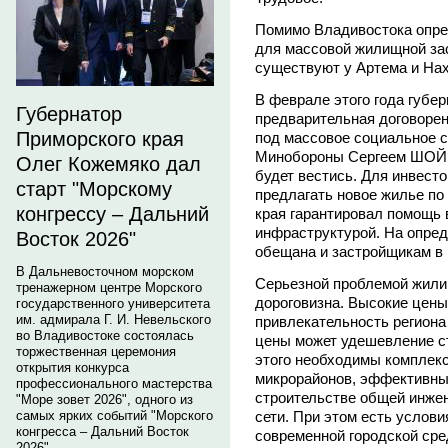
Помимо Владивостока опр
для массовой жилищной за
существуют у Артема и Нах
В феврале этого года губер
Губернатор
предварительная договорен
Приморского края
под массовое социальное с
Минобороны Сергеем ШОЙГУ
Олег Кожемяко дал
будет вестись. Для инвесто
старт "Морскому
предлагать новое жилье по 
конгрессу – Дальний
края гарантировал помощь 
инфраструктурой. На опре
Восток 2026"
обещана и застройщикам в 
В Дальневосточном морском
Серьезной проблемой жилищ
тренажерном центре Морского
дороговизна. Высокие цены
государственного университета
им. адмирала Г. И. Невельского
привлекательность региона
во Владивостоке состоялась
цены может удешевление ст
торжественная церемония
этого необходимы комплек
открытия конкурса
микрорайонов, эффективный
профессионального мастерства
строительстве общей инже
"Море зовет 2026", одного из
самых ярких событий "Морского
сети. При этом есть услов
конгресса – Дальний Восток
современной городской ср
2026".