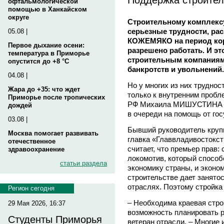
офтальмологической
помощью в Ханкайском
округе
Строительному комплек
серьезные трудности, ра
05.08 |
КОЖЕМЯКО на период кор
Первое дыхание осени:
разрешено работать. И э
температура в Приморье
строительным компаниям
опустится до +8 °C
банкротств и увольнений.
04.08 |
Но у многих из них труднос
Жара до +35: что ждет
только к внутренним пробл
Приморье после тропических
РФ Михаила МИШУСТИНА не
дождей
в очереди на помощь от гос
03.08 |
Бывший руководитель круп
Москва помогает развивать
главка «Главвладивосток
отечественное
считает, что премьер прав: 
здравоохранение
локомотив, который способ
статьи раздела
экономику страны, и эконо
строительстве дает занято
отраслях. Поэтому стройка
Регион сегодня
– Необходима краевая стро
29 Мая 2026, 16:37
возможность планировать р
Студенты Приморья
ветеран отрасли. – Многие 