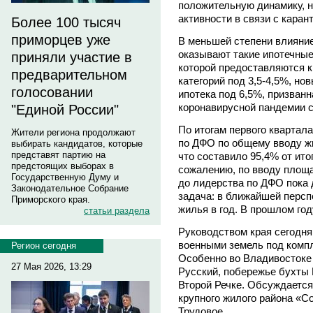
положительную динамику, н
активности в связи с каран
Более 100 тысяч
приморцев уже
В меньшей степени влияние
оказывают такие ипотечные
приняли участие в
которой предоставляются к
предварительном
категорий под 3,5-4,5%, но
голосовании
ипотека под 6,5%, призван
коронавирусной пандемии с
"Единой России"
По итогам первого квартал
Жители региона продолжают
по ДФО по общему вводу жи
выбирать кандидатов, которые
представят партию на
что составило 95,4% от ито
предстоящих выборах в
сожалению, по вводу площа
Государственную Думу и
до лидерства по ДФО пока 
Законодательное Собрание
задача: в ближайшей перспе
Приморского края.
жилья в год. В прошлом году
статьи раздела
Руководством края сегодн
военными земель под комп
Регион сегодня
Особенно во Владивостоке 
27 Мая 2026, 13:29
Русский, побережье бухты
Второй Речке. Обсуждается
крупного жилого района «С
Трудовое.