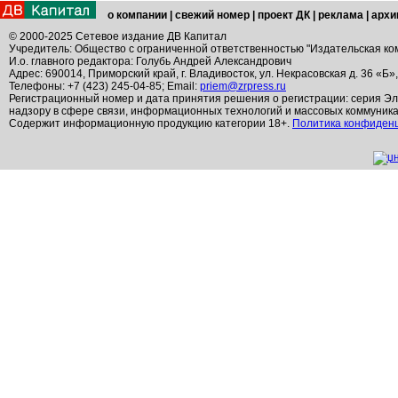
о компании
|
свежий номер
|
проект ДК
|
реклама
|
архи
© 2000-2025 Сетевое издание ДВ Капитал
Учредитель: Общество с ограниченной ответственностью "Издательская ко
И.о. главного редактора: Голубь Андрей Александрович
Адрес: 690014, Приморский край, г. Владивосток, ул. Некрасовская д. 36 «Б»
Телефоны: +7 (423) 245-04-85; Email:
priem@zrpress.ru
Регистрационный номер и дата принятия решения о регистрации: серия Эл
надзору в сфере связи, информационных технологий и массовых коммуник
Содержит информационную продукцию категории 18+.
Политика конфиден