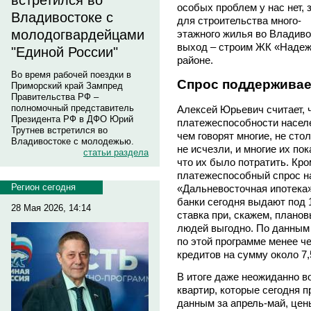
встретился во
особых проблем у нас нет,
Владивостоке с
для строительства много-
молодогвардейцами
этажного жилья во Владиво
выход – строим ЖК «Надеж
"Единой России"
районе.
Во время рабочей поездки в
Спрос поддерживае
Приморский край Зампред
Правительства РФ –
полномочный представитель
Алексей Юрьевич считает, 
Президента РФ в ДФО Юрий
платежеспособности населе
Трутнев встретился во
чем говорят многие, не сто
Владивостоке с молодежью.
не исчезли, и многие их по
статьи раздела
что их было потратить. Кро
платежеспособный спрос н
Регион сегодня
«Дальневосточная ипотека»
банки сегодня выдают под 
28 Мая 2026, 14:14
ставка при, скажем, плано
людей выгодно. По данным 
по этой программе менее ч
кредитов на сумму около 7,
В итоге даже неожиданно в
квартир, которые сегодня 
данным за апрель-май, цен