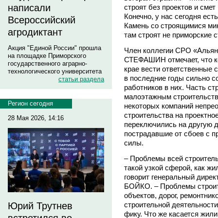
написали
строят без проектов и смет
Конечно, у нас сегодня ест
Всероссийский
Камень со строящимися ми
агродиктант
там строят не приморские с
Акция "Единой России" прошла
Член коллегии СРО «Альян
на площадке Приморского
СТЕФАШИН отмечает, что ко
государственного аграрно-
крае вести ответственные 
технологического университета
в последние годы сильно с
статьи раздела
работников в них. Часть ст
малоэтажным строительств
Регион сегодня
некоторых компаний непре
строительства на проектное
28 Мая 2026, 14:16
переключились на другую д
пострадавшие от сбоев с п
силы.
– Проблемы всей строитель
такой узкой сферой, как ж
говорит генеральный дире
БОЙКО. – Проблемы строи
объектов, дорог, ремонтни
строительной деятельности
Юрий Трутнев
фику. Что же касается жили