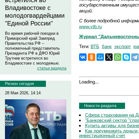
встретился во
государственным имущес
Владивостоке с
акций.
молодогвардейцами
С более подробной информ
"Единой России"
www.vtb.ru
Во время рабочей поездки в
Журнал "Дальневосточны
Приморский край Зампред
Правительства РФ –
Теги:
ВТБ
банк
экспорт
юа
полномочный представитель
Президента РФ в ДФО Юрий
Трутнев встретился во
Владивостоке с молодежью.
статьи раздела
Loading...
Регион сегодня
28 Мая 2026, 14:14
Новости раздела
Сфера страхования на Д
"Банковский сектор "сп
Купить активы для бизн
Как преумножить деньги
инвестиционный счет