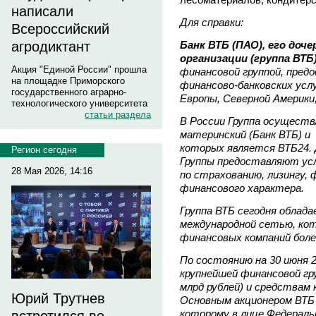
написали
Для справки
:
Всероссийский
Банк ВТБ (ПАО), его доч
агродиктант
организации (группа ВТБ
Акция "Единой России" прошла
финансовой группой, пред
на площадке Приморского
финансово-
банковских усл
государственного аграрно-
Европы,
Северной Америки
технологического университета
статьи раздела
В России Группа осуществ
материнский (Банк ВТБ) и 
которых является ВТБ24. 
Регион сегодня
Группы предоставляют усл
28 Мая 2026, 14:16
по страхованию, лизингу, 
финансового характера.
Группа ВТБ сегодня облада
международной сетью, кот
финансовых компаний более
По состоянию на 30 июня 
крупнейшей финансовой гру
млрд рублей) и средствам к
Юрий Трутнев
Основным акционером ВТБ
которому в лице Федераль