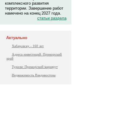
комплексного развития
территории. Завершение работ
намечено на конец 2027 года.
статьи раздела
Актуально
Хабаровску - 160 лет
Адреса инвестиций. Приморский
край
Туризм: Приморский маршрут
Недвижимость Владивостока