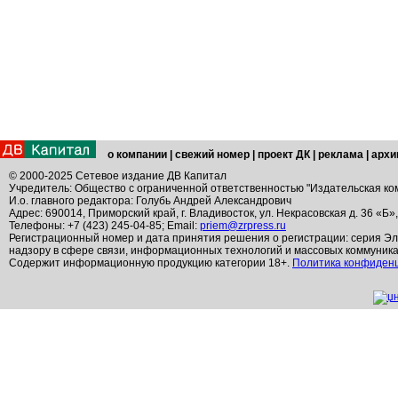
о компании
|
свежий номер
|
проект ДК
|
реклама
|
архи
© 2000-2025 Сетевое издание ДВ Капитал
Учредитель: Общество с ограниченной ответственностью "Издательская ко
И.о. главного редактора: Голубь Андрей Александрович
Адрес: 690014, Приморский край, г. Владивосток, ул. Некрасовская д. 36 «Б»
Телефоны: +7 (423) 245-04-85; Email:
priem@zrpress.ru
Регистрационный номер и дата принятия решения о регистрации: серия Эл
надзору в сфере связи, информационных технологий и массовых коммуник
Содержит информационную продукцию категории 18+.
Политика конфиден