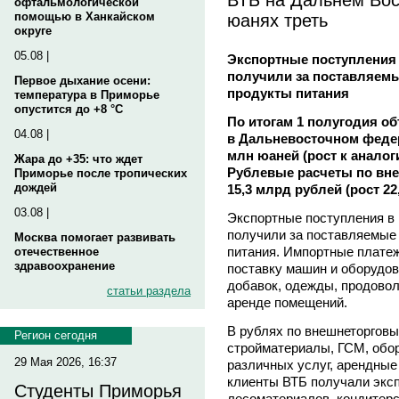
офтальмологической
юанях треть
помощью в Ханкайском
округе
05.08 |
Экспортные поступления 
получили за поставляемы
Первое дыхание осени:
продукты питания
температура в Приморье
опустится до +8 °C
По итогам 1 полугодия о
04.08 |
в Дальневосточном федер
млн юаней (рост к анало
Жара до +35: что ждет
Рублевые расчеты по вн
Приморье после тропических
дождей
15,3 млрд рублей (рост 22
03.08 |
Экспортные поступления в
получили за поставляемые
Москва помогает развивать
питания. Импортные платеж
отечественное
здравоохранение
поставку машин и оборудов
добавок, одежды, продовол
статьи раздела
аренде помещений.
В рублях по внешнеторговы
Регион сегодня
стройматериалы, ГСМ, обор
29 Мая 2026, 16:37
различных услуг, арендные
клиенты ВТБ получали эксп
Студенты Приморья
лесоматериалов, кондитерс