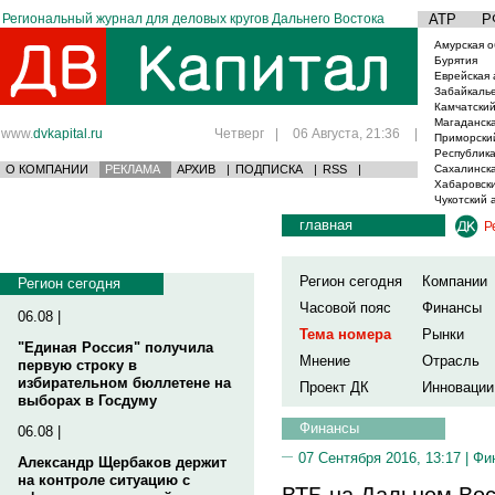
Региональный журнал для деловых кругов Дальнего Востока
АТР
Р
Амурская о
Бурятия
Еврейская 
Забайкаль
Камчатский
Магаданска
www.
dvkapital.ru
Четверг
|
06 Августа, 21:36
|
Приморски
Республика
О КОМПАНИИ
РЕКЛАМА
АРХИВ
|
ПОДПИСКА
|
RSS
|
Сахалинска
Хабаровски
Чукотский 
главная
Р
Регион сегодня
Компании
Регион сегодня
Часовой пояс
Финансы
06.08 |
Тема номера
Рынки
"Единая Россия" получила
Мнение
Отрасль
первую строку в
избирательном бюллетене на
Проект ДК
Инновации
выборах в Госдуму
Финансы
06.08 |
07 Сентября 2016, 13:17 |
Фи
Александр Щербаков держит
на контроле ситуацию с
ВТБ на Дальнем Вос