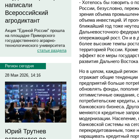
- Хотелось бы говорить о п
написали
России, безусловно, переж
Всероссийский
зрения объема промышленно
агродиктант
объема инвестиций. И прог
ближайший год тоже неутеш
Акция "Единой России" прошла
Дальневосточного федераль
на площадке Приморского
опережающий рост. Он и в
государственного аграрно-
более высокие темпы роста
технологического университета
территорией России. Кроме
статьи раздела
эффект все меры государс
развития Дальнего Востока
Регион сегодня
Но в целом, каждый регион 
28 Мая 2026, 14:16
отражает общие тенденции р
предприятий больше потреб
обновлять фонды, пополнят
оптимистичные ожидания, 
потребительские кредиты, 
банковского бизнеса. Друго
меняются кредитные запро
модернизации. Население, 
банковской системы на сег
перекредитованным, тоже 
Юрий Трутнев
наращивать кредитный порт