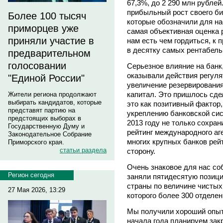
67,3%, до 2 290 млн рублей
прибыльный рост своего би
Более 100 тысяч
которые обозначили для на
приморцев уже
самая объективная оценка 
приняли участие в
нам есть чем гордиться, к 
в десятку самых рентабель
предварительном
голосовании
Серьезное влияние на банк,
оказывали действия регуля
"Единой России"
увеличение резервирования
капитал. Это пришлось сде
Жители региона продолжают
выбирать кандидатов, которые
это как позитивный фактор
представят партию на
укреплению банковской сис
предстоящих выборах в
2013 году не только сохран
Государственную Думу и
рейтинг международного аген
Законодательное Собрание
многих крупных банков ре
Приморского края.
статьи раздела
сторону.
Очень знаковое для нас со
Регион сегодня
заняли пятидесятую позици
страны по величине чистых 
27 Мая 2026, 13:29
которого более 300 отделен
Мы получили хороший опыт
начала года планируем зак