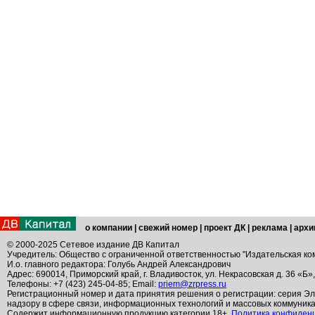
о компании
|
свежий номер
|
проект ДК
|
реклама
|
архи
© 2000-2025 Сетевое издание ДВ Капитал
Учредитель: Общество с ограниченной ответственностью "Издательская ко
И.о. главного редактора: Голубь Андрей Александрович
Адрес: 690014, Приморский край, г. Владивосток, ул. Некрасовская д. 36 «Б»
Телефоны: +7 (423) 245-04-85; Email:
priem@zrpress.ru
Регистрационный номер и дата принятия решения о регистрации: серия Эл
надзору в сфере связи, информационных технологий и массовых коммуник
Содержит информационную продукцию категории 18+.
Политика конфиден