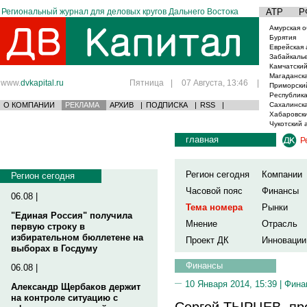
Региональный журнал для деловых кругов Дальнего Востока
АТР
Р
Амурская о
Бурятия
Еврейская 
Забайкаль
Камчатский
Магаданска
www.
dvkapital.ru
Пятница
|
07 Августа, 13:46
|
Приморски
Республика
О КОМПАНИИ
РЕКЛАМА
АРХИВ
|
ПОДПИСКА
|
RSS
|
Сахалинска
Хабаровски
Чукотский 
главная
Р
Регион сегодня
Компании
Регион сегодня
Часовой пояс
Финансы
06.08 |
Тема номера
Рынки
"Единая Россия" получила
Мнение
Отрасль
первую строку в
избирательном бюллетене на
Проект ДК
Инновации
выборах в Госдуму
Финансы
06.08 |
10 Января 2014, 15:39 |
Фина
Александр Щербаков держит
на контроле ситуацию с
Сергей ТЫРЦЕВ, пр