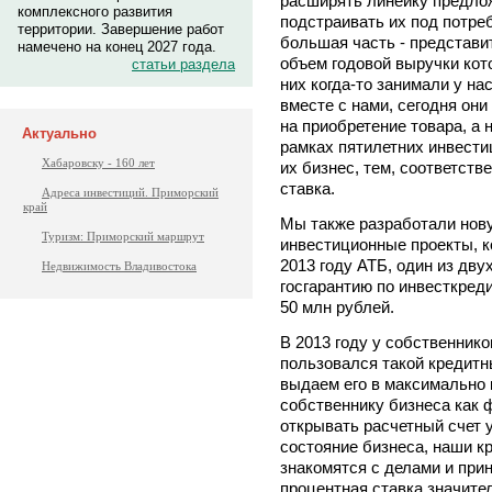
расширять линейку предлож
комплексного развития
подстраивать их под потре
территории. Завершение работ
большая часть - представит
намечено на конец 2027 года.
объем годовой выручки кот
статьи раздела
них когда-то занимали у на
вместе с нами, сегодня он
на приобретение товара, а 
Актуально
рамках пятилетних инвести
Хабаровску - 160 лет
их бизнес, тем, соответст
ставка.
Адреса инвестиций. Приморский
край
Мы также разработали нову
Туризм: Приморский маршрут
инвестиционные проекты, к
2013 году АТБ, один из дв
Недвижимость Владивостока
госгарантию по инвесткред
50 млн рублей.
В 2013 году у собственник
пользовался такой кредитн
выдаем его в максимально к
собственнику бизнеса как 
открывать расчетный счет у
состояние бизнеса, наши к
знакомятся с делами и при
процентная ставка значите