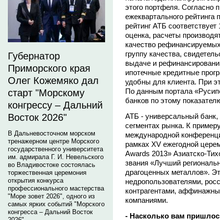
этого портфеля. Согласно
ежеквартального рейтинга 
рейтинг АТБ соответствует 
оценка, расчеты производя
качество рефинансируемых 
группу качества, свидетел
Губернатор
выдаче и рефинансированию
Приморского края
ипотечные кредитные прог
Олег Кожемяко дал
удобны для клиента. При э
По данным портала «Русипо
старт "Морскому
банков по этому показател
конгрессу – Дальний
АТБ - универсальный банк, 
Восток 2026"
сегментах рынка. К примеру
В Дальневосточном морском
международной конференци
тренажерном центре Морского
рамках XV ежегодной церем
государственного университета
Awards 2013» Азиатско-Тих
им. адмирала Г. И. Невельского
звания «Лучший региональн
во Владивостоке состоялась
драгоценных металлов». Э
торжественная церемония
открытия конкурса
недропользователями, рос
профессионального мастерства
контрагентами, аффинажны
"Море зовет 2026", одного из
компаниями.
самых ярких событий "Морского
конгресса – Дальний Восток
- Насколько вам пришлос
2026".