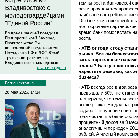
встретился во
темпы роста банковской сис
Владивостоке с
раз и проявляется професс
наиболее востребованные 
молодогвардейцами
Особое значение приобрет
"Единой России"
долгосрочные партнерские 
время банк помог встать на
Во время рабочей поездки в
роста.
Приморский край Зампред
Правительства РФ –
- АТБ от года к году ста
полномочный представитель
Президента РФ в ДФО Юрий
рынка. Все ли бизнес-по
Трутнев встретился во
запланированные параме
Владивостоке с молодежью.
планы? Банку пришлось 
статьи раздела
нарастить резервы, как эт
бизнеса?
Регион сегодня
- АТБ всегда рос в два раз
28 Мая 2026, 14:14
превышали 50%, не станет 
планируем, что темпы роста
выше рынка. Но для нас ро
задача - получение прибыл
года чистая прибыль соста
процентный доход за 9 мес
аналогичным периодом 2012 
рублей. А чистый комиссио