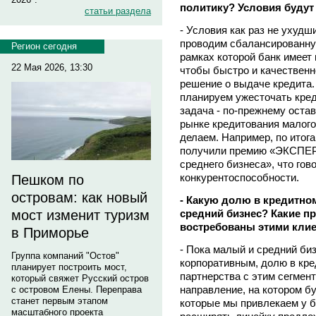
политику? Условия будут
статьи раздела
- Условия как раз не ухуд
проводим сбалансированну
Регион сегодня
рамках которой банк имеет
22 Мая 2026, 13:30
чтобы быстро и качественн
решение о выдаче кредита. 
планируем ужесточать кре
задача - по-прежнему оста
рынке кредитования малого 
делаем. Например, по итог
получили премию «ЭКСПЕРТ
среднего бизнеса», что гов
конкурентоспособности.
Пешком по
островам: как новый
- Какую долю в кредитно
средний бизнес? Какие п
мост изменит туризм
востребованы этими кли
в Приморье
- Пока малый и средний би
Группа компаний "Остов"
корпоративным, долю в кр
планирует построить мост,
партнерства с этим сегмент
который свяжет Русский остров
направление, на котором бу
с островом Елены. Переправа
станет первым этапом
которые мы привлекаем у б
масштабного проекта