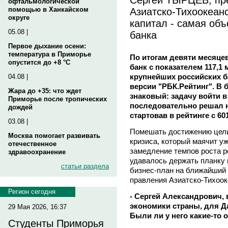
офтальмологической
Азиатско-Тихоокеанс
помощью в Ханкайском
округе
капитал - самая об
05.08 |
банка
Первое дыхание осени:
температура в Приморье
По итогам девяти месяцев
опустится до +8 °C
банк с показателем 117,1
крупнейших российских б
04.08 |
версии "РБК.Рейтинг". В 
Жара до +35: что ждет
знаковый: задачу войти 
Приморье после тропических
последовательно решал н
дождей
стартовав в рейтинге с 60
03.08 |
Помешать достижению цели 
Москва помогает развивать
кризиса, который маячит уж
отечественное
замедление темпов роста р
здравоохранение
удавалось держать планку 
статьи раздела
бизнес-план на ближайший 
правления Азиатско-Тихоо
Регион сегодня
- Сергей Александрович, 
экономики страны, для Д
29 Мая 2026, 16:37
Были ли у него какие-то 
Студенты Приморья