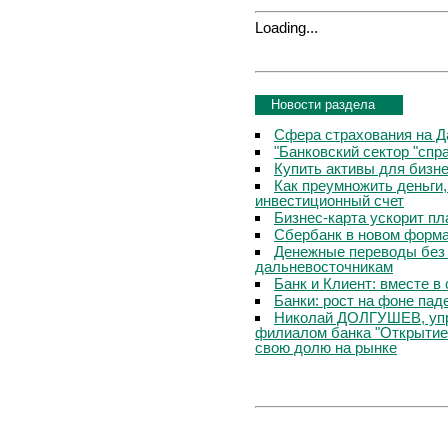
Loading...
Новости раздела
Сфера страхования на Д
"Банковский сектор "сп
Купить активы для бизн
Как преумножить деньги
инвестиционный счет
Бизнес-карта ускорит п
Сбербанк в новом форм
Денежные переводы без 
дальневосточникам
Банк и Клиент: вместе в
Банки: рост на фоне пад
Николай ДОЛГУШЕВ, уп
филиалом банка "Открытие
свою долю на рынке