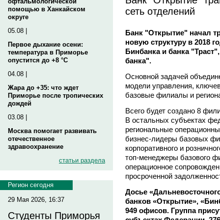
офтальмологической
сеть отделений
помощью в Ханкайском
округе
05.08 |
Банк "Открытие" начал т
новую структуру в 2018 г
Первое дыхание осени:
Бинбанка и банка "Траст",
температура в Приморье
банка".
опустится до +8 °C
04.08 |
Основной задачей объедине
модели управления, ключе
Жара до +35: что ждет
базовые филиалы и регион
Приморье после тропических
дождей
Всего будет создано 8 фил
03.08 |
В остальных субъектах фе
региональные операционные
Москва помогает развивать
бизнес-лидеры базовых фил
отечественное
здравоохранение
корпоративного и розничног
топ-менеджеры базового фи
статьи раздела
операционное сопровождение
просроченной задолженнос
Регион сегодня
Досье «Дальневосточного
29 Мая 2026, 16:37
банков «Открытие», «Бинб
949 офисов. Группа прису
Студенты Приморья
субъектах Федерации, 276