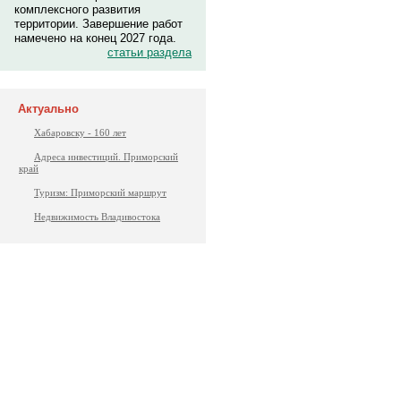
комплексного развития
территории. Завершение работ
намечено на конец 2027 года.
статьи раздела
Актуально
Хабаровску - 160 лет
Адреса инвестиций. Приморский
край
Туризм: Приморский маршрут
Недвижимость Владивостока