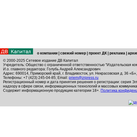
о компании
|
свежий номер
|
проект ДК
|
реклама
|
архи
© 2000-2025 Сетевое издание ДВ Капитал
Учредитель: Общество с ограниченной ответственностью "Издательская ко
И.о. главного редактора: Голубь Андрей Александрович
Адрес: 690014, Приморский край, г. Владивосток, ул. Некрасовская д. 36 «Б»
Телефоны: +7 (423) 245-04-85; Email:
priem@zrpress.ru
Регистрационный номер и дата принятия решения о регистрации: серия Эл
надзору в сфере связи, информационных технологий и массовых коммуник
Содержит информационную продукцию категории 18+.
Политика конфиден