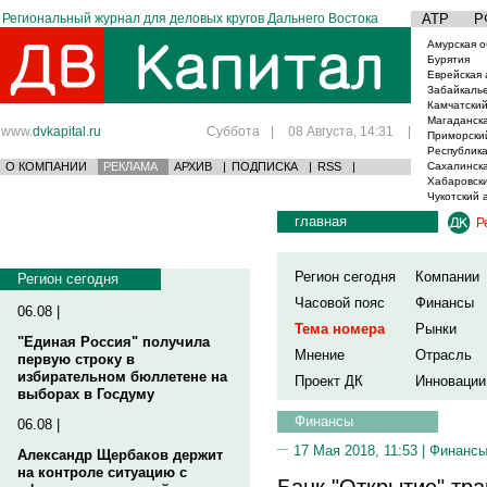
Региональный журнал для деловых кругов Дальнего Востока
АТР
Р
Амурская о
Бурятия
Еврейская 
Забайкаль
Камчатский
Магаданска
www.
dvkapital.ru
Суббота
|
08 Августа, 14:31
|
Приморски
Республика
О КОМПАНИИ
РЕКЛАМА
АРХИВ
|
ПОДПИСКА
|
RSS
|
Сахалинска
Хабаровски
Чукотский 
главная
Р
Регион сегодня
Компании
Регион сегодня
Часовой пояс
Финансы
06.08 |
Тема номера
Рынки
"Единая Россия" получила
Мнение
Отрасль
первую строку в
избирательном бюллетене на
Проект ДК
Инновации
выборах в Госдуму
Финансы
06.08 |
17 Мая 2018, 11:53 |
Финанс
Александр Щербаков держит
на контроле ситуацию с
Банк "Открытие" тр