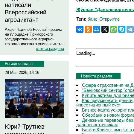
написали
Журнал "Дальневосточный 
Всероссийский
Теги:
банк
Открытие
агродиктант
Акция "Единой России" прошла
на площадке Приморского
государственного аграрно-
технологического университета
статьи раздела
Loading...
Регион сегодня
28 Мая 2026, 14:16
Новости раздела
Сфера страхования на Д
"Банковский сектор "сп
Купить активы для бизн
Как преумножить деньги
инвестиционный счет
Бизнес-карта ускорит п
Сбербанк в новом форм
Денежные переводы без 
дальневосточникам
Юрий Трутнев
Банк и Клиент: вместе в