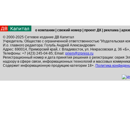
о компании
|
свежий номер
|
проект ДК
|
реклама
|
архи
© 2000-2025 Сетевое издание ДВ Капитал
Учредитель: Общество с ограниченной ответственностью "Издательская ко
И.о. главного редактора: Голубь Андрей Александрович
Адрес: 690014, Приморский край, г. Владивосток, ул. Некрасовская д. 36 «Б»
Телефоны: +7 (423) 245-04-85; Email:
priem@zrpress.ru
Регистрационный номер и дата принятия решения о регистрации: серия Эл
надзору в сфере связи, информационных технологий и массовых коммуник
Содержит информационную продукцию категории 18+.
Политика конфиден