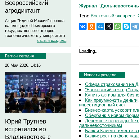
Всероссийский
Журнал "Дальневосточный 
агродиктант
Теги:
Восточный экспресс
Акция "Единой России" прошла
на площадке Приморского
государственного аграрно-
технологического университета
статьи раздела
Loading...
Регион сегодня
28 Мая 2026, 14:16
Новости раздела
Сфера страхования на Д
"Банковский сектор "сп
Купить активы для бизн
Как преумножить деньги
инвестиционный счет
Бизнес-карта ускорит п
Сбербанк в новом форм
Денежные переводы без 
Юрий Трутнев
дальневосточникам
встретился во
Банк и Клиент: вместе в
Банки: рост на фоне пад
Владивостоке с