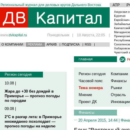
Региональный журнал для деловых кругов Дальнего Востока
АТР
Р
Амурская о
Бурятия
Еврейская 
Забайкаль
Камчатский
Магаданска
www.
dvkapital.ru
Понедельник
|
10 Августа, 22:05
|
Приморски
Республика
О КОМПАНИИ
РЕКЛАМА
АРХИВ
|
ПОДПИСКА
|
RSS
|
Сахалинска
Хабаровски
Чукотский 
главная
Р
Регион сегодня
Компании
Регион сегодня
Часовой пояс
Финансы
10.08 |
Тема номера
Рынки
Жара до +30 без дождей в
Мнение
Отрасль
Приморье — прогноз погоды
по городам
Проект ДК
Инновации
09.08 |
Финансы
2°C в разгар лета: в Приморье
20 Апреля 2015, 14:44 |
Фина
неожиданно похолодает —
прогноз погоды на неделю
Банк "Восточный экс