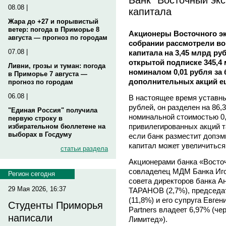
08.08 |
капитала
Жара до +27 и порывистый
ветер: погода в Приморье 8
Акционеры Восточного эк
августа — прогноз по городам
собрании рассмотрели во
07.08 |
капитала на 3,45 млрд ру
открытой подписке 345,4
Ливни, грозы и туман: погода
номиналом 0,01 рубля за 
в Приморье 7 августа —
дополнительных акций ещ
прогноз по городам
06.08 |
В настоящее время уставны
рублей, он разделен на 86
"Единая Россия" получила
номинальной стоимостью 0,0
первую строку в
привилегированных акций т
избирательном бюллетене на
выборах в Госдуму
если банк разместит допэм
капитал может увеличиться 
статьи раздела
Акционерами банка «Восто
совладелец МДМ Банка Иго
Регион сегодня
совета директоров банка 
29 Мая 2026, 16:37
ТАРАНОВ (2,7%), председа
(11,8%) и его супруга Евг
Студенты Приморья
Partners владеет 6,97% (ч
написали
Лимитед»).