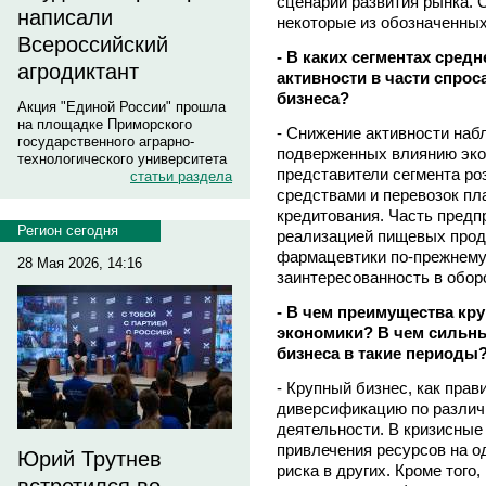
сценарии развития рынка. 
написали
некоторые из обозначенных
Всероссийский
- В каких сегментах сред
агродиктант
активности в части спрос
бизнеса?
Акция "Единой России" прошла
на площадке Приморского
- Снижение активности наб
государственного аграрно-
подверженных влиянию эко
технологического университета
представители сегмента ро
статьи раздела
средствами и перевозок п
кредитования. Часть предп
Регион сегодня
реализацией пищевых проду
фармацевтики по-прежнем
28 Мая 2026, 14:16
заинтересованность в обор
- В чем преимущества кр
экономики? В чем сильн
бизнеса в такие периоды
- Крупный бизнес, как пра
диверсификацию по различ
деятельности. В кризисные
привлечения ресурсов на о
Юрий Трутнев
риска в других. Кроме того