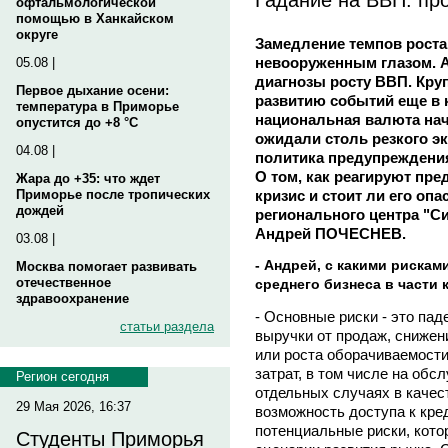
офтальмологической
помощью в Ханкайском
округе
Замедление темпов роста
невооруженным глазом. 
05.08 |
диагнозы росту ВВП. Кру
Первое дыхание осени:
развитию событий еще в 
температура в Приморье
национальная валюта нача
опустится до +8 °C
ожидали столь резкого э
04.08 |
политика предупреждения
О том, как реагируют пр
Жара до +35: что ждет
кризис и стоит ли его опа
Приморье после тропических
дождей
регионального центра "
Андрей ПОЧЕСНЕВ.
03.08 |
- Андрей, с какими рискам
Москва помогает развивать
отечественное
среднего бизнеса в части
здравоохранение
- Основные риски - это па
статьи раздела
выручки от продаж, снижен
или роста оборачиваемости
затрат, в том числе на об
Регион сегодня
отдельных случаях в качес
29 Мая 2026, 16:37
возможность доступа к кре
потенциальные риски, кото
Студенты Приморья