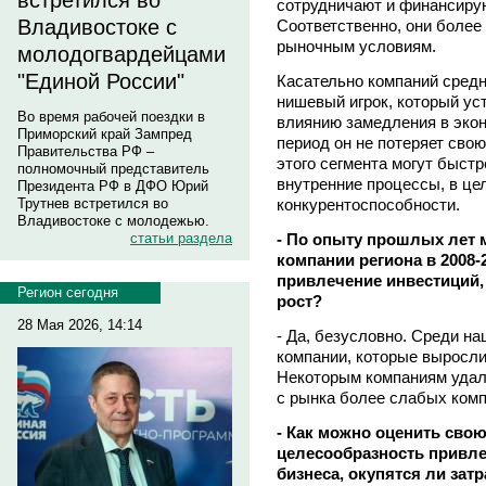
встретился во
сотрудничают и финансирую
Владивостоке с
Соответственно, они боле
рыночным условиям.
молодогвардейцами
"Единой России"
Касательно компаний средн
нишевый игрок, который ус
Во время рабочей поездки в
влиянию замедления в эконо
Приморский край Зампред
период он не потеряет свою
Правительства РФ –
этого сегмента могут быст
полномочный представитель
внутренние процессы, в ц
Президента РФ в ДФО Юрий
конкурентоспособности.
Трутнев встретился во
Владивостоке с молодежью.
- По опыту прошлых лет м
статьи раздела
компании региона в 2008-
привлечение инвестиций,
Регион сегодня
рост?
28 Мая 2026, 14:14
- Да, безусловно. Среди н
компании, которые выросли 
Некоторым компаниям удало
с рынка более слабых комп
- Как можно оценить сво
целесообразность привле
бизнеса, окупятся ли зат