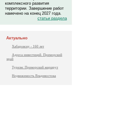
комплексного развития
территории. Завершение работ
намечено на конец 2027 года.
статьи раздела
Актуально
Хабаровску - 160 лет
Адреса инвестиций. Приморский
край
Туризм: Приморский маршрут
Недвижимость Владивостока