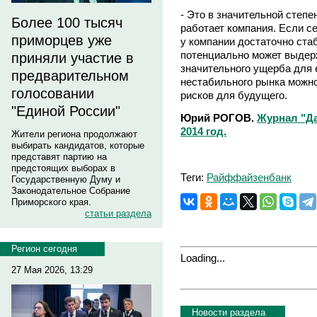
- Это в значительной степе
Более 100 тысяч
работает компания. Если с
приморцев уже
у компании достаточно ста
потенциально может выдер
приняли участие в
значительного ущерба для 
предварительном
нестабильного рынка можно
голосовании
рисков для будущего.
"Единой России"
Юрий РОГОВ.
Журнал "Да
2014 год.
Жители региона продолжают
выбирать кандидатов, которые
представят партию на
предстоящих выборах в
Теги:
Райффайзенбанк
Государственную Думу и
Законодательное Собрание
Приморского края.
статьи раздела
Регион сегодня
Loading...
27 Мая 2026, 13:29
Новости раздела