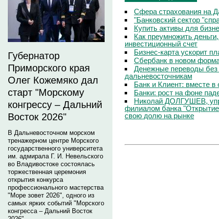
Сфера страхования на Д
"Банковский сектор "сп
Купить активы для бизн
Как преумножить деньги
инвестиционный счет
Бизнес-карта ускорит п
Губернатор
Сбербанк в новом форм
Приморского края
Денежные переводы без 
дальневосточникам
Олег Кожемяко дал
Банк и Клиент: вместе в
старт "Морскому
Банки: рост на фоне пад
Николай ДОЛГУШЕВ, уп
конгрессу – Дальний
филиалом банка "Открытие
свою долю на рынке
Восток 2026"
В Дальневосточном морском
тренажерном центре Морского
государственного университета
им. адмирала Г. И. Невельского
во Владивостоке состоялась
торжественная церемония
открытия конкурса
профессионального мастерства
"Море зовет 2026", одного из
самых ярких событий "Морского
конгресса – Дальний Восток
2026".