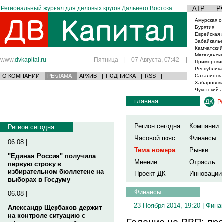
Региональный журнал для деловых кругов Дальнего Востока
АТР
Р
Амурская о
Бурятия
Еврейская 
Забайкаль
Камчатский
Магаданска
www.
dvkapital.ru
Пятница
|
07 Августа, 07:42
|
Приморски
Республика
О КОМПАНИИ
РЕКЛАМА
АРХИВ
|
ПОДПИСКА
|
RSS
|
Сахалинска
Хабаровски
Чукотский 
главная
Р
Регион сегодня
Компании
Регион сегодня
Часовой пояс
Финансы
06.08 |
Тема номера
Рынки
"Единая Россия" получила
Мнение
Отрасль
первую строку в
избирательном бюллетене на
Проект ДК
Инновации
выборах в Госдуму
Финансы
06.08 |
23 Ноября 2014, 19:20 |
Фина
Александр Щербаков держит
на контроле ситуацию с
Гадание на ВВП: про