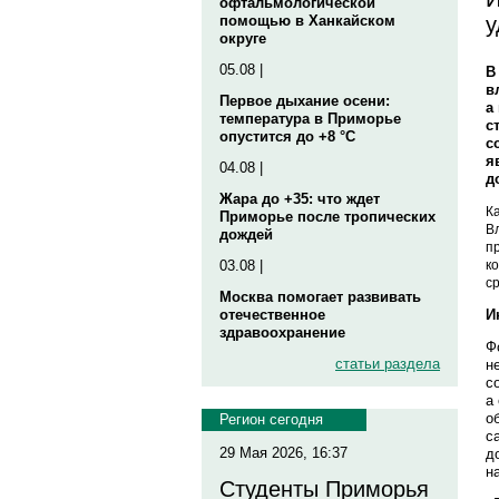
офтальмологической
у
помощью в Ханкайском
округе
05.08 |
В
в
Первое дыхание осени:
а
температура в Приморье
с
опустится до +8 °C
с
я
04.08 |
д
Жара до +35: что ждет
К
Приморье после тропических
В
дождей
п
к
03.08 |
с
Москва помогает развивать
И
отечественное
здравоохранение
Ф
статьи раздела
н
с
а
о
Регион сегодня
с
29 Мая 2026, 16:37
д
н
Студенты Приморья