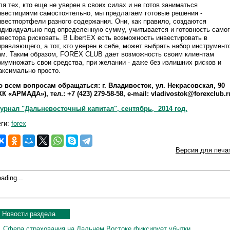
ля тех, кто еще не уверен в своих силах и не готов заниматься
нвестициями самостоятельно, мы предлагаем готовые решения -
нвестпортфели разного содержания. Они, как правило, создаются
ндивидуально под определенную сумму, учитывается и готовность само
нвестора рисковать. В LibertEX есть возможность инвестировать в
правляющего, а тот, кто уверен в себе, может выбрать набор инструмент
ам. Таким образом, FOREX CLUB дает возможность своим клиентам
риумножать свои средства, при желании - даже без излишних рисков и
аксимально просто.
о всем вопросам обращаться: г. Владивосток, ул. Некрасовская, 90
ЖК «АРМАДА»), тел.: +7 (423) 279-58-58, e-mail: vladivostok@forexclub.r
урнал "Дальневосточный капитал", сентябрь, 2014 год.
еги:
forex
Версия для печа
ading...
Новости раздела
Сфера страхования на Дальнем Востоке фиксирует убытки