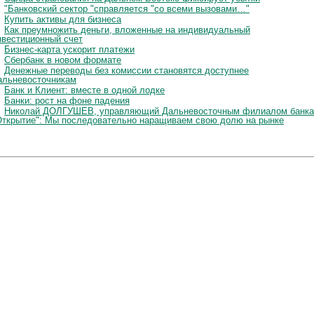
"Банковский сектор "справляется "со всеми вызовами…"
Купить активы для бизнеса
Как преумножить деньги, вложенные на индивидуальный
нвестиционный счет
Бизнес-карта ускорит платежи
Сбербанк в новом формате
Денежные переводы без комиссии становятся доступнее
альневосточникам
Банк и Клиент: вместе в одной лодке
Банки: рост на фоне падения
Николай ДОЛГУШЕВ, управляющий Дальневосточным филиалом банка
Открытие": Мы последовательно наращиваем свою долю на рынке