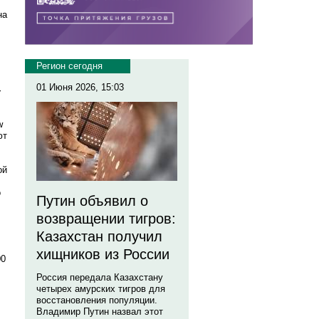
на
Регион сегодня
01 Июня 2026, 15:03
т
w
ют
ой
о
Путин объявил о
возвращении тигров:
Казахстан получил
хищников из России
00
Россия передала Казахстану
четырех амурских тигров для
восстановления популяции.
Владимир Путин назвал этот