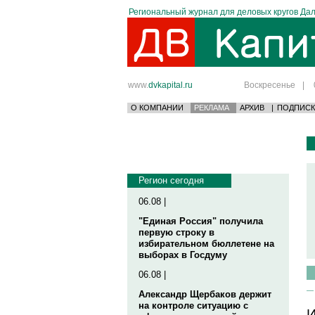
Региональный журнал для деловых кругов Дал
www.
dvkapital.ru
Воскресенье
|
О КОМПАНИИ
РЕКЛАМА
АРХИВ
|
ПОДПИСК
Регион сегодня
06.08 |
"Единая Россия" получила
первую строку в
избирательном бюллетене на
выборах в Госдуму
06.08 |
Александр Щербаков держит
на контроле ситуацию с
И