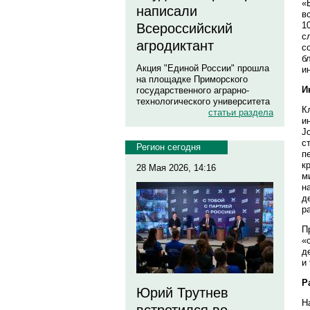
«
написали
в
1
Всероссийский
с
агродиктант
с
б
Акция "Единой России" прошла
и
на площадке Приморского
И
государственного аграрно-
технологического университета
К
статьи раздела
и
J
с
Регион сегодня
п
к
28 Мая 2026, 14:16
м
н
д
р
П
«
д
и
Р
Юрий Трутнев
Н