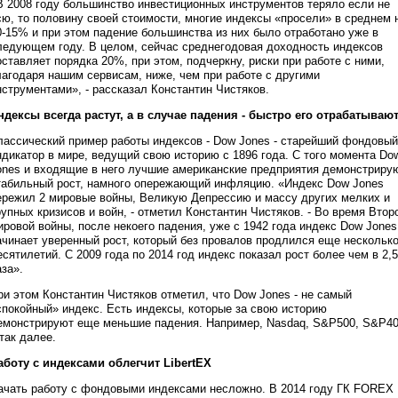
В 2008 году большинство инвестиционных инструментов теряло если не
сю, то половину своей стоимости, многие индексы «просели» в среднем 
0-15% и при этом падение большинства из них было отработано уже в
ледующем году. В целом, сейчас среднегодовая доходность индексов
оставляет порядка 20%, при этом, подчеркну, риски при работе с ними,
лагодаря нашим сервисам, ниже, чем при работе с другими
нструментами», - рассказал Константин Чистяков.
ндексы всегда растут, а в случае падения - быстро его отрабатываю
лассический пример работы индексов - Dow Jones - старейший фондовый
ндикатор в мире, ведущий свою историю с 1896 года. С того момента Do
ones и входящие в него лучшие американские предприятия демонстриру
табильный рост, намного опережающий инфляцию. «Индекс Dow Jones
ережил 2 мировые войны, Великую Депрессию и массу других мелких и
рупных кризисов и войн, - отметил Константин Чистяков. - Во время Втор
ировой войны, после некоего падения, уже с 1942 года индекс Dow Jones
ачинает уверенный рост, который без провалов продлился еще нескольк
есятилетий. С 2009 года по 2014 год индекс показал рост более чем в 2,5
аза».
ри этом Константин Чистяков отметил, что Dow Jones - не самый
спокойный» индекс. Есть индексы, которые за свою историю
емонстрируют еще меньшие падения. Например, Nasdaq, S&P500, S&P4
 так далее.
аботу с индексами облегчит LibertEX
ачать работу с фондовыми индексами несложно. В 2014 году ГК FOREX