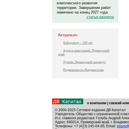
комплексного развития
территории. Завершение работ
намечено на конец 2027 года.
статьи раздела
Актуально
Хабаровску - 160 лет
Адреса инвестиций. Приморский
край
Туризм: Приморский маршрут
Недвижимость Владивостока
о компании
|
свежий ном
© 2000-2025 Сетевое издание ДВ Капитал
Учредитель: Общество с ограниченной отве
И.о. главного редактора: Голубь Андрей Але
Адрес: 690014, Приморский край, г. Владивос
Телефоны: +7 (423) 245-04-85; Email:
priem@