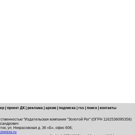
ер
|
проект ДК
|
реклама
|
архив
|
подписка
|
rss
|
поиск
|
контакты
тственностью "Издательская компания "Золотой Рог" (ОГРН 1162536095358)
ксандрович
ток, ул. Некрасовская д. 36 «Б», офис 606;
zrpress.ru