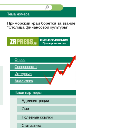
Тема номера
Приморский край борется за звание
"Столица финансовой культуры"
Опрос
Спецпроекты
Интервью
Аналитика
Наши партнеры
Администрации
Сми
Полезные ссылки
Статистика