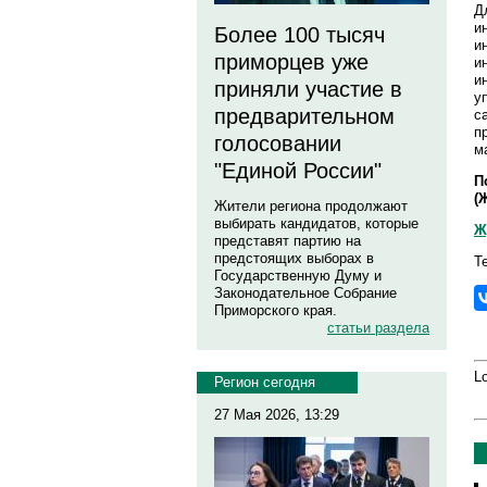
Д
и
Более 100 тысяч
и
приморцев уже
и
и
приняли участие в
у
предварительном
с
п
голосовании
м
"Единой России"
П
(
Жители региона продолжают
выбирать кандидатов, которые
Ж
представят партию на
предстоящих выборах в
Т
Государственную Думу и
Законодательное Собрание
Приморского края.
статьи раздела
Lo
Регион сегодня
27 Мая 2026, 13:29