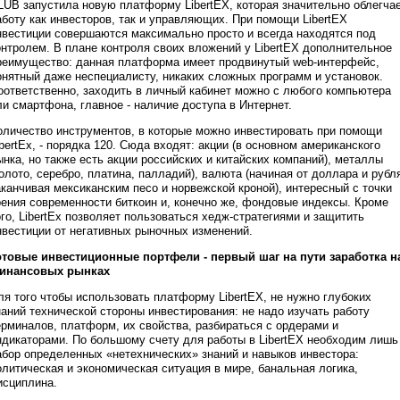
LUB запустила новую платформу LibertEX, которая значительно облегча
аботу как инвесторов, так и управляющих. При помощи LibertEX
нвестиции совершаются максимально просто и всегда находятся под
онтролем. В плане контроля своих вложений у LibertEX дополнительное
реимущество: данная платформа имеет продвинутый web-интерфейс,
онятный даже неспециалисту, никаких сложных программ и установок.
оответственно, заходить в личный кабинет можно с любого компьютера
ли смартфона, главное - наличие доступа в Интернет.
оличество инструментов, в которые можно инвестировать при помощи
ibertEx, - порядка 120. Сюда входят: акции (в основном американского
ынка, но также есть акции российских и китайских компаний), металлы
золото, серебро, платина, палладий), валюта (начиная от доллара и рубл
аканчивая мексиканским песо и норвежской кроной), интересный с точки
рения современности биткоин и, конечно же, фондовые индексы. Кроме
ого, LibertEx позволяет пользоваться хедж-стратегиями и защитить
нвестиции от негативных рыночных изменений.
отовые инвестиционные портфели - первый шаг на пути заработка н
инансовых рынках
ля того чтобы использовать платформу LibertEX, не нужно глубоких
наний технической стороны инвестирования: не надо изучать работу
ерминалов, платформ, их свойства, разбираться с ордерами и
ндикаторами. По большому счету для работы в LibertEX необходим лишь
абор определенных «нетехнических» знаний и навыков инвестора:
олитическая и экономическая ситуация в мире, банальная логика,
исциплина.