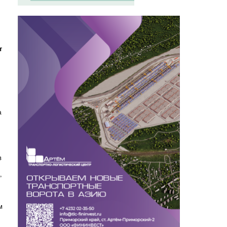
т
а
в
,
м