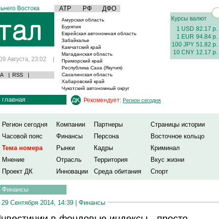
ьнего Востока
АТР
РФ
ДФО
Курсы валют
Амурская область
Бурятия
1 USD
82.17 р.
Еврейская автономная область
1 EUR
94.84 р.
Забайкалье
100 JPY
51.82 р.
Камчатский край
10 CNY
12.17 р.
Магаданская область
09 Августа, 23:02
|
Приморский край
Республика Саха (Якутия)
А
|
RSS
|
Сахалинская область
Хабаровский край
Чукотский автономный округ
главная
Рекомендует:
Регион сегодня
Регион сегодня
Компании
Партнеры
Страницы истории
Часовой пояс
Финансы
Персона
Восточное кольцо
Тема номера
Рынки
Кадры
Криминал
Мнение
Отрасль
Территория
Вкус жизни
Проект ДК
Инновации
Среда обитания
Спорт
Финансы
29 Сентября 2014, 14:39 |
Финансы
нвестиции в фондовые индексы - просто,