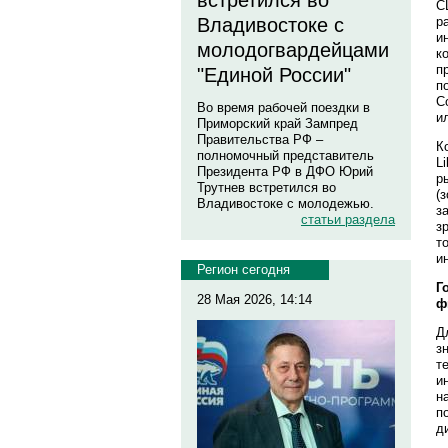
встретился во
C
р
Владивостоке с
и
молодогвардейцами
к
п
"Единой России"
п
С
Во время рабочей поездки в
и
Приморский край Зампред
Правительства РФ –
К
полномочный представитель
L
Президента РФ в ДФО Юрий
р
Трутнев встретился во
(
Владивостоке с молодежью.
з
статьи раздела
з
т
и
Регион сегодня
Г
28 Мая 2026, 14:14
ф
Д
з
т
и
н
п
д