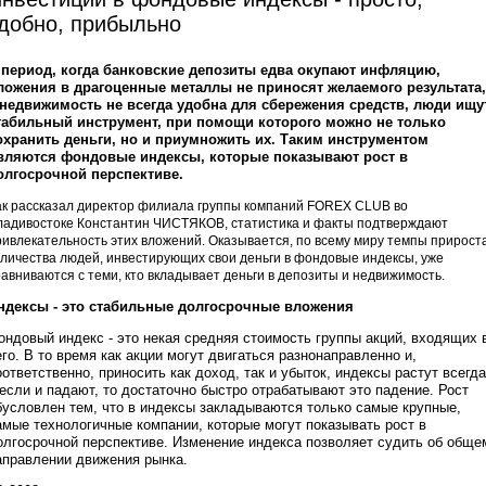
добно, прибыльно
 период, когда банковские депозиты едва окупают инфляцию,
ложения в драгоценные металлы не приносят желаемого результата,
 недвижимость не всегда удобна для сбережения средств, люди ищу
табильный инструмент, при помощи которого можно не только
охранить деньги, но и приумножить их. Таким инструментом
вляются фондовые индексы, которые показывают рост в
олгосрочной перспективе.
ак рассказал директор филиала группы компаний FOREX CLUB во
ладивостоке Константин ЧИСТЯКОВ, статистика и факты подтверждают
ривлекательность этих вложений. Оказывается, по всему миру темпы прирост
оличества людей, инвестирующих свои деньги в фондовые индексы, уже
равниваются с теми, кто вкладывает деньги в депозиты и недвижимость.
ндексы - это стабильные долгосрочные вложения
ондовый индекс - это некая средняя стоимость группы акций, входящих 
его. В то время как акции могут двигаться разнонаправленно и,
оответственно, приносить как доход, так и убыток, индексы растут всегда
 если и падают, то достаточно быстро отрабатывают это падение. Рост
бусловлен тем, что в индексы закладываются только самые крупные,
амые технологичные компании, которые могут показывать рост в
олгосрочной перспективе. Изменение индекса позволяет судить об обще
аправлении движения рынка.