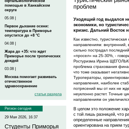
офтальмологической
проблем
помощью в Ханкайском
округе
05.08 |
Уходящий год выдался н
экономики, но туристиче
Первое дыхание осени:
кризис. Дальний Восток 
температура в Приморье
опустится до +8 °C
Как известно, туристическая
04.08 |
направлениям: внутренний, 
сильно пострадал последний
Жара до +35: что ждет
«просел» на 25-30%, - говор
Приморье после тропических
дождей
Ростуризма Ирина ЩЕГОЛЬКО
проблема страхования финан
03.08 |
что тоже оказывает негативн
Москва помогает развивать
Туроператоры, ориентирован
отечественное
направления, наиболее стаб
здравоохранение
потрясений мы от них не жде
неуклонно растет. Точные ц
статьи раздела
направлениям он увеличился
В целом это положение хар
Регион сегодня
с той лишь разницей, что 
29 Мая 2026, 16:37
определенные направления.
ориентирована на прием ту
Студенты Приморья