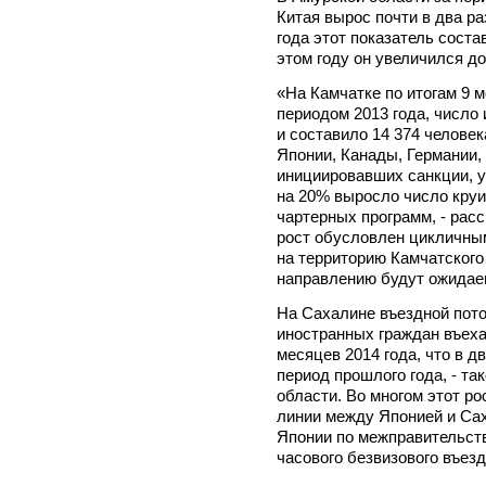
Китая вырос почти в два ра
года этот показатель соста
этом году он увеличился до
«На Камчатке по итогам 9 м
периодом 2013 года, число
и составило 14 374 челове
Японии, Канады, Германии, 
инициировавших санкции, у
на 20% выросло число круи
чартерных программ, - расс
рост обусловлен цикличны
на территорию Камчатского 
направлению будут ожидае
На Сахалине въездной пото
иностранных граждан въеха
месяцев 2014 года, что в д
период прошлого года, - т
области. Во многом этот р
линии между Японией и Сах
Японии по межправительст
часового безвизового въез