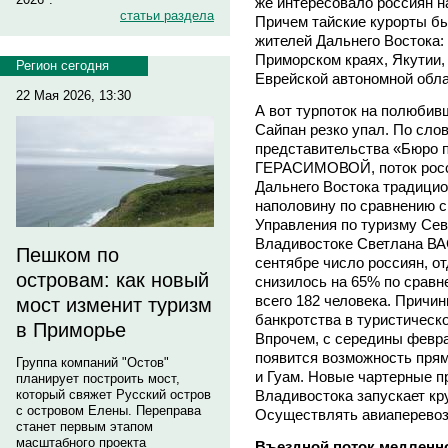
же интересовало россиян на
статьи раздела
Причем тайские курорты б
жителей Дальнего Востока:
Приморском краях, Якутии,
Регион сегодня
Еврейской автономной обла
22 Мая 2026, 13:30
А вот турпоток на полюбив
Сайпан резко упал. По сло
представительства «Бюро п
ГЕРАСИМОВОЙ, поток росси
Дальнего Востока традицио
наполовину по сравнению 
Управления по туризму Се
Владивостоке Светлана ВА
Пешком по
сентябре число россиян, 
островам: как новый
снизилось на 65% по сравн
всего 182 человека. Причи
мост изменит туризм
банкротства в туристическо
в Приморье
Впрочем, с середины февра
появится возможность прям
Группа компаний "Остов"
и Гуам. Новые чартерные п
планирует построить мост,
Владивостока запускает кру
который свяжет Русский остров
с островом Елены. Переправа
Осуществлять авиаперевоз
станет первым этапом
масштабного проекта
Въездной поток медленно