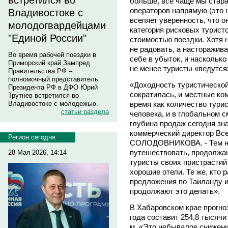
встретился во
больше, все чаще мы стар
операторов напрямую (это н
Владивостоке с
вселяет уверенность, что о
молодогвардейцами
категория рисковых турист
"Единой России"
стоимостью поездки. Хотя
не радовать, а насторажива
Во время рабочей поездки в
себе в убыток, и насколько 
Приморский край Зампред
не менее туристы «ведутся
Правительства РФ –
полномочный представитель
«Доходность туристической
Президента РФ в ДФО Юрий
сократилась, и местные ко
Трутнев встретился во
время как количество турис
Владивостоке с молодежью.
статьи раздела
человека, и в глобальном 
глубина продаж сегодня зна
коммерческий директор Вс
Регион сегодня
СОЛОДОВНИКОВА. - Тем не
путешествовать, продолжаю
28 Мая 2026, 14:14
туристы своих пристрастий
хорошие отели. Те же, кто
предложения по Таиланду и
продолжают это делать».
В Хабаровском крае прогноз
года составит 254,8 тысячи
м. «Это небывалое снижени