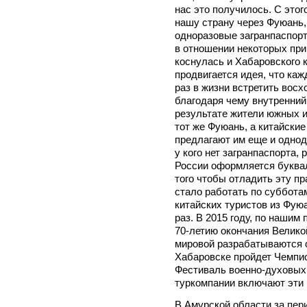
нас это получилось. С этог
нашу страну через Фуюань
одноразовые загранпаспорт
в отношении некоторых при
коснулась и Хабаровского к
продвигается идея, что ка
раз в жизни встретить восх
благодаря чему внутренний
результате жители южных и
тот же Фуюань, а китайски
предлагают им еще и однод
у кого нет загранпаспорта,
России оформляется буквал
того чтобы отладить эту пр
стало работать по субботам
китайских туристов из Фуюа
раз. В 2015 году, по нашим
70-летию окончания Велико
мировой разрабатываются с
Хабаровске пройдет Чемпио
Фестиваль военно-духовых
туркомпании включают эти 
В Амурской области за пери