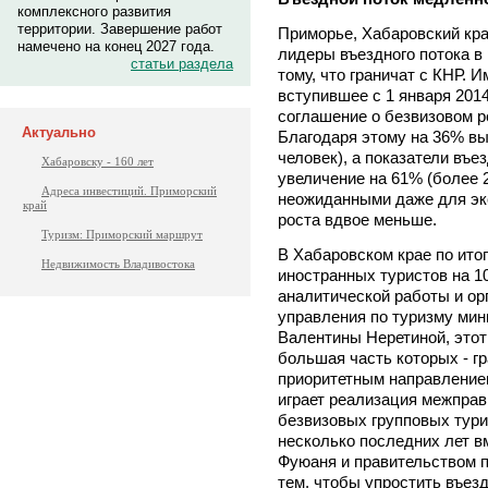
комплексного развития
территории. Завершение работ
Приморье, Хабаровский кра
намечено на конец 2027 года.
лидеры въездного потока в 
статьи раздела
тому, что граничат с КНР. И
вступившее с 1 января 201
соглашение о безвизовом 
Актуально
Благодаря этому на 36% вы
человек), а показатели въе
Хабаровску - 160 лет
увеличение на 61% (более 2
Адреса инвестиций. Приморский
неожиданными даже для эк
край
роста вдвое меньше.
Туризм: Приморский маршрут
В Хабаровском крае по итог
Недвижимость Владивостока
иностранных туристов на 1
аналитической работы и ор
управления по туризму мин
Валентины Неретиной, этот 
большая часть которых - г
приоритетным направлением
играет реализация межправ
безвизовых групповых тури
несколько последних лет в
Фуюаня и правительством 
тем, чтобы упростить въезд