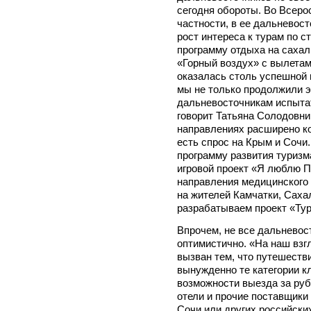
сегодня обороты. Во Всеро
частности, в ее дальнево
рост интереса к турам по с
программу отдыха на саха
«Горный воздух» с вылетам
оказалась столь успешной 
мы не только продолжили э
дальневосточникам испытат
говорит Татьяна Солодовни
направлениях расширено ко
есть спрос на Крым и Сочи.
программу развития туризм
игровой проект «Я люблю П
направления медицинского 
на жителей Камчатки, Саха
разрабатываем проект «Тур
Впрочем, не все дальневос
оптимистично. «На наш взг
вызван тем, что путешеств
вынужденно те категории к
возможности выезда за рубе
отели и прочие поставщики 
Сочи или других российских