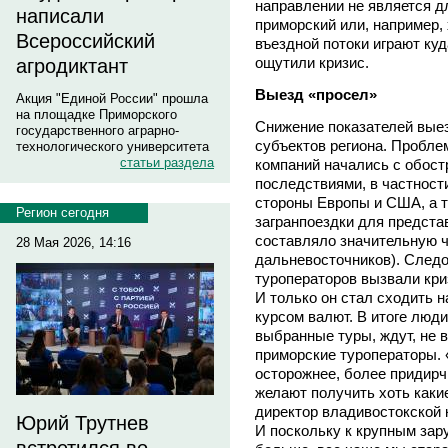
направлении не является д
написали
приморский или, например, 
Всероссийский
въездной потоки играют ку
ощутили кризис.
агродиктант
Выезд «просел»
Акция "Единой России" прошла
на площадке Приморского
Снижение показателей выез
государственного аграрно-
субъектов региона. Пробле
технологического университета
статьи раздела
компаний начались с обост
последствиями, в частност
стороны Европы и США, а т
Регион сегодня
загранпоездки для предста
составляло значительную 
28 Мая 2026, 14:16
дальневосточников). След
туроператоров вызвали кри
И только он стал сходить н
курсом валют. В итоге люд
выбранные туры, ждут, не 
приморские туроператоры. 
осторожнее, более придирч
желают получить хоть какие
директор владивостокской
Юрий Трутнев
И поскольку к крупным зар