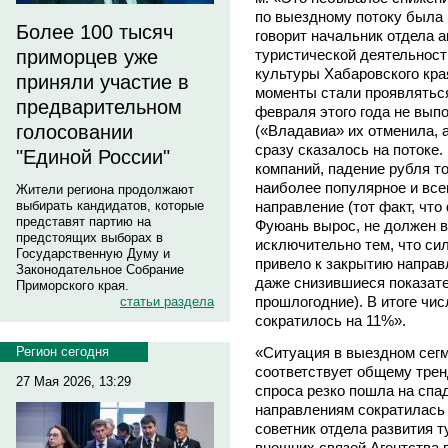
по выездному потоку была 
Более 100 тысяч
говорит начальник отдела 
туристической деятельност
приморцев уже
культуры Хабаровского кр
приняли участие в
моменты стали проявляться 
предварительном
февраля этого года не вып
голосовании
(«Владавиа» их отменила, а
сразу сказалось на потоке.
"Единой России"
компаний, падение рубля т
наиболее популярное и все
Жители региона продолжают
направление (тот факт, что
выбирать кандидатов, которые
представят партию на
Фуюань вырос, не должен в
предстоящих выборах в
исключительно тем, что си
Государственную Думу и
привело к закрытию направл
Законодательное Собрание
даже снизившиеся показате
Приморского края.
прошлогодние). В итоге чи
статьи раздела
сократилось на 11%».
«Ситуация в выездном сегм
Регион сегодня
соответствует общему трен
27 Мая 2026, 13:29
спроса резко пошла на спа
направлениям сократилась 
советник отдела развития 
внешних связей Агентства 