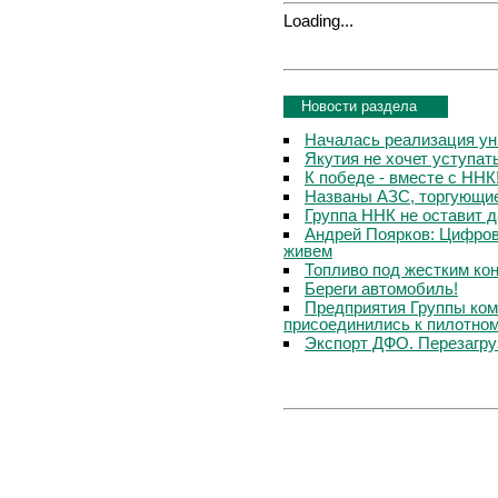
Loading...
Новости раздела
Началась реализация ун
Якутия не хочет уступа
К победе - вместе с ННК
Названы АЗС, торгующи
Группа ННК не оставит 
Андрей Поярков: Цифров
живем
Топливо под жестким ко
Береги автомобиль!
Предприятия Группы ком
присоединились к пилотном
Экспорт ДФО. Перезагру