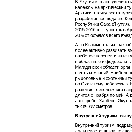
В Якутии в плане увеличен
надежды на арктический ту
Арктики в точку роста тури
разработанная недавно Кон
Республики Саха (Якутия). 
2015-2016 гг. - турпоток в 
20% от объемов всего въез
А на Колыме только разраб
более активно развивать в
наиболее перспективные т
в областные и федеральны
Магаданской области орган
шесть компаний. Наибольш
рыболовные и охотничьи ту
по Охотскому побережью. Н
развитие горнолыжного нап
длится с ноября по май. А 
автопробег Харбин - Якутс
тысяч километров.
Внутренний туризм: выну
Внутренний туризм, подра
дальневосточников по свое