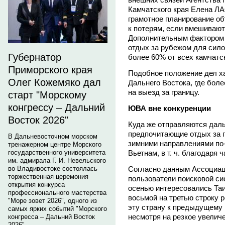
Камчатского края Елена Л
грамотное планирование об
к потерям, если вмешивают
Дополнительным фактором п
отдых за рубежом для сило
Губернатор
более 60% от всех камчатс
Приморского края
Подобное положение дел ха
Олег Кожемяко дал
Дальнего Востока, где бол
на выезд за границу.
старт "Морскому
конгрессу – Дальний
ЮВА вне конкуренции
Восток 2026"
Куда же отправляются даль
предпочитающие отдых за 
В Дальневосточном морском
зимними направлениями по
тренажерном центре Морского
Вьетнам, в т. ч. благодаря
государственного университета
им. адмирала Г. И. Невельского
Согласно данным Ассоциац
во Владивостоке состоялась
торжественная церемония
пользователи поисковой си
открытия конкурса
осенью интересовались Таи
профессионального мастерства
восьмой на третью строку р
"Море зовет 2026", одного из
эту страну к предыдущему 
самых ярких событий "Морского
несмотря на резкое увелич
конгресса – Дальний Восток
2026".