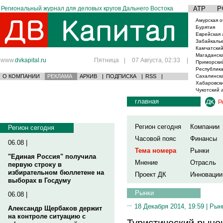
Региональный журнал для деловых кругов Дальнего Востока
АТР
Р
Амурская о
Бурятия
Еврейская 
Забайкаль
Камчатский
Магаданска
www.
dvkapital.ru
Пятница
|
07 Августа, 02:33
|
Приморски
Республика
О КОМПАНИИ
РЕКЛАМА
АРХИВ
|
ПОДПИСКА
|
RSS
|
Сахалинска
Хабаровски
Чукотский 
главная
Р
Регион сегодня
Компании
Регион сегодня
Часовой пояс
Финансы
06.08 |
Тема номера
Рынки
"Единая Россия" получила
Мнение
Отрасль
первую строку в
избирательном бюллетене на
Проект ДК
Инновации
выборах в Госдуму
Рынки
06.08 |
18 Декабря 2014, 19:59 |
Рын
Александр Щербаков держит
на контроле ситуацию с
Туристический рыно