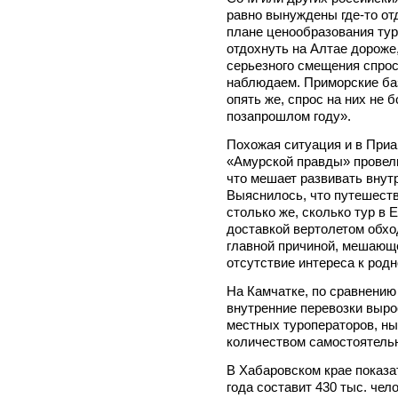
равно вынуждены где-то отд
плане ценообразования тура
отдохнуть на Алтае дороже,
серьезного смещения спрос
наблюдаем. Приморские баз
опять же, спрос на них не 
позапрошлом году».
Похожая ситуация и в Приа
«Амурской правды» провели
что мешает развивать внут
Выяснилось, что путешеств
столько же, сколько тур в 
доставкой вертолетом обход
главной причиной, мешающе
отсутствие интереса к род
На Камчатке, по сравнению
внутренние перевозки выро
местных туроператоров, н
количеством самостоятель
В Хабаровском крае показа
года составит 430 тыс. чело