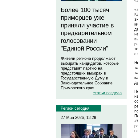
ч
Более 100 тысяч
«
К
приморцев уже
э
к
приняли участие в
д
предварительном
н
в
голосовании
р
"Единой России"
т
с
Жители региона продолжают
Н
выбирать кандидатов, которые
т
представят партию на
т
предстоящих выборах в
к
Государственную Думу и
д
Законодательное Собрание
Приморского края.
Н
статьи раздела
н
с
р
Регион сегодня
п
П
27 Мая 2026, 13:29
«
р
п