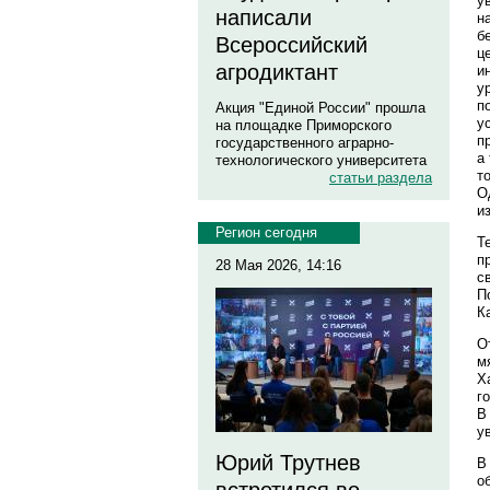
у
написали
н
б
Всероссийский
ц
агродиктант
и
у
п
Акция "Единой России" прошла
у
на площадке Приморского
п
государственного аграрно-
а
технологического университета
т
статьи раздела
О
и
Регион сегодня
Т
п
28 Мая 2026, 14:16
с
П
К
О
м
Х
г
В
у
Юрий Трутнев
В
о