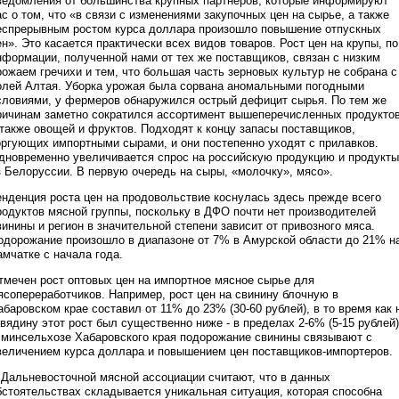
ведомления от большинства крупных партнеров, которые информируют
ас о том, что «в связи с изменениями закупочных цен на сырье, а также
еспрерывным ростом курса доллара произошло повышение отпускных
ен». Это касается практически всех видов товаров. Рост цен на крупы, по
нформации, полученной нами от тех же поставщиков, связан с низким
рожаем гречихи и тем, что большая часть зерновых культур не собрана с
олей Алтая. Уборка урожая была сорвана аномальными погодными
словиями, у фермеров обнаружился острый дефицит сырья. По тем же
ричинам заметно сократился ассортимент вышеперечисленных продуктов
 также овощей и фруктов. Подходят к концу запасы поставщиков,
оргующих импортными сырами, и они постепенно уходят с прилавков.
дновременно увеличивается спрос на российскую продукцию и продукты
з Белоруссии. В первую очередь на сыры, «молочку», мясо».
енденция роста цен на продовольствие коснулась здесь прежде всего
родуктов мясной группы, поскольку в ДФО почти нет производителей
винины и регион в значительной степени зависит от привозного мяса.
одорожание произошло в диапазоне от 7% в Амурской области до 21% н
амчатке с начала года.
тмечен рост оптовых цен на импортное мясное сырье для
ясопереработчиков. Например, рост цен на свинину блочную в
абаровском крае составил от 11% до 23% (30-60 рублей), в то время как 
овядину этот рост был существенно ниже - в пределах 2-6% (5-15 рублей)
 минсельхозе Хабаровского края подорожание свинины связывают с
величением курса доллара и повышением цен поставщиков-импортеров.
 Дальневосточной мясной ассоциации считают, что в данных
бстоятельствах складывается уникальная ситуация, которая способна