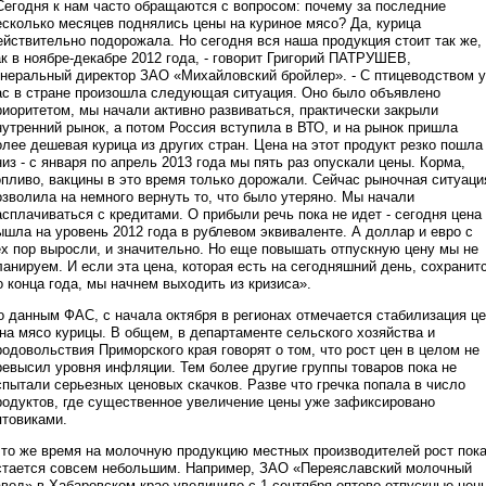
Сегодня к нам часто обращаются с вопросом: почему за последние
есколько месяцев поднялись цены на куриное мясо? Да, курица
ействительно подорожала. Но сегодня вся наша продукция стоит так же,
ак в ноябре-декабре 2012 года, - говорит Григорий ПАТРУШЕВ,
енеральный директор ЗАО «Михайловский бройлер». - С птицеводством у
ас в стране произошла следующая ситуация. Оно было объявлено
риоритетом, мы начали активно развиваться, практически закрыли
нутренний рынок, а потом Россия вступила в ВТО, и на рынок пришла
олее дешевая курица из других стран. Цена на этот продукт резко пошла
низ - с января по апрель 2013 года мы пять раз опускали цены. Корма,
опливо, вакцины в это время только дорожали. Сейчас рыночная ситуаци
озволила на немного вернуть то, что было утеряно. Мы начали
асплачиваться с кредитами. О прибыли речь пока не идет - сегодня цена
ышла на уровень 2012 года в рублевом эквиваленте. А доллар и евро с
ех пор выросли, и значительно. Но еще повышать отпускную цену мы не
ланируем. И если эта цена, которая есть на сегодняшний день, сохранит
о конца года, мы начнем выходить из кризиса».
о данным ФАС, с начала октября в регионах отмечается стабилизация ц
 на мясо курицы. В общем, в департаменте сельского хозяйства и
родовольствия Приморского края говорят о том, что рост цен в целом не
ревысил уровня инфляции. Тем более другие группы товаров пока не
спытали серьезных ценовых скачков. Разве что гречка попала в число
родуктов, где существенное увеличение цены уже зафиксировано
птовиками.
 то же время на молочную продукцию местных производителей рост пок
стается совсем небольшим. Например, ЗАО «Переяславский молочный
авод» в Хабаровском крае увеличило c 1 сентября оптово-отпускные цен