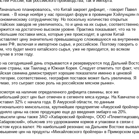
астей России, как российского производства, так и импорта.
Изначально планировалось, что Китай закроет дефицит, - говорит Павел
итаев. - В конце ноября у нас проходил форум в провинции Хэйлунцзян п
кономическому сотрудничеству. Но поскольку количество открытых
итайских заводов не увеличилось, то и цена на их сырье, соответственно
ержится на достаточно высоком уровне. Практика показывает, что на те
ебольшие поставки мяса, которые уже происходят, в целом Китай
ыставляет цену значительно превышающую сложившуюся на внутренне
ынке РФ, включая и импортное сырье, и российское. Поэтому говорить о
ом, что будет много китайского сырья, уже не приходится, во всяком
лучае в этом году.
о на сегодняшний день открываются и резервируются под Дальний Вост
акие страны, как Таиланд и Южная Корея. Следует отметить тот факт, чт
айская свинина демонстрирует хорошие показатели именно в ценовой
атегории, соответственно, география поставок может быть увеличена. Я
умаю, это сыграет свою роль на российском мясном рынке».
есмотря на наличие определенного дефицита свинины, все же
аибольший рост цен был отмечен в сегменте мяса курицы. На Камчатке о
оставил 32% с начала года. В Амурской области, по данным
егионального минсельхоза, крупнейшее предприятие «Амурский бройлер
одняло цены на свою продукцию еще до введения эмбарго на 20%.
овысили цены также ЗАО «Хабаровский бройлер», ООО «Племптицезаво
Хабаровский», объяснив это удорожанием кормов и упаковки в связи с
остом курса валют. Но наибольший резонанс на Дальнем Востоке вызва
овышение цен на продукты «Михайловского бройлера» в Приморском кра