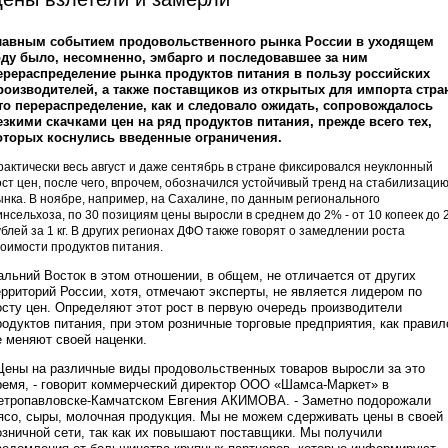
лавным событием продовольственного рынка России в уходящем
оду было, несомненно, эмбарго и последовавшее за ним
ерераспределение рынка продуктов питания в пользу российских
роизводителей, а также поставщиков из открытых для импорта стра
то перераспределение, как и следовало ожидать, сопровождалось
езкими скачками цен на ряд продуктов питания, прежде всего тех,
оторых коснулись введенные ограничения.
рактически весь август и даже сентябрь в стране фиксировался неуклонный
ост цен, после чего, впрочем, обозначился устойчивый тренд на стабилизаци
ынка. В ноябре, например, на Сахалине, по данным регионального
инсельхоза, по 30 позициям цены выросли в среднем до 2% - от 10 копеек до 
блей за 1 кг. В других регионах ДФО также говорят о замедлении роста
тоимости продуктов питания.
альний Восток в этом отношении, в общем, не отличается от других
ерриторий России, хотя, отмечают эксперты, не является лидером по
осту цен. Определяют этот рост в первую очередь производители
родуктов питания, при этом розничные торговые предприятия, как правил
е меняют своей наценки.
Цены на различные виды продовольственных товаров выросли за это
ремя, - говорит коммерческий директор ООО «Шамса-Маркет» в
етропавловске-Камчатском Евгения АКИМОВА. - Заметно подорожали
ясо, сыры, молочная продукция. Мы не можем сдерживать цены в своей
озничной сети, так как их повышают поставщики. Мы получили