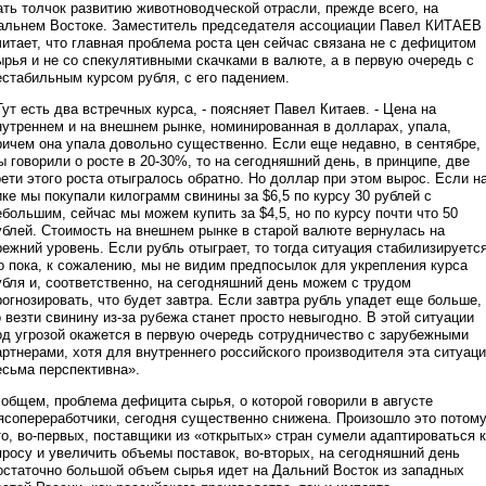
ать толчок развитию животноводческой отрасли, прежде всего, на
альнем Востоке. Заместитель председателя ассоциации Павел КИТАЕВ
читает, что главная проблема роста цен сейчас связана не с дефицитом
ырья и не со спекулятивными скачками в валюте, а в первую очередь с
естабильным курсом рубля, с его падением.
Тут есть два встречных курса, - поясняет Павел Китаев. - Цена на
нутреннем и на внешнем рынке, номинированная в долларах, упала,
ричем она упала довольно существенно. Если еще недавно, в сентябре,
ы говорили о росте в 20-30%, то на сегодняшний день, в принципе, две
рети этого роста отыгралось обратно. Но доллар при этом вырос. Если н
ике мы покупали килограмм свинины за $6,5 по курсу 30 рублей с
ебольшим, сейчас мы можем купить за $4,5, но по курсу почти что 50
ублей. Стоимость на внешнем рынке в старой валюте вернулась на
режний уровень. Если рубль отыграет, то тогда ситуация стабилизируется
о пока, к сожалению, мы не видим предпосылок для укрепления курса
убля и, соответственно, на сегодняшний день можем с трудом
рогнозировать, что будет завтра. Если завтра рубль упадет еще больше,
о везти свинину из-за рубежа станет просто невыгодно. В этой ситуации
од угрозой окажется в первую очередь сотрудничество с зарубежными
артнерами, хотя для внутреннего российского производителя эта ситуац
есьма перспективна».
 общем, проблема дефицита сырья, о которой говорили в августе
ясопереработчики, сегодня существенно снижена. Произошло это потому
то, во-первых, поставщики из «открытых» стран сумели адаптироваться к
просу и увеличить объемы поставок, во-вторых, на сегодняшний день
остаточно большой объем сырья идет на Дальний Восток из западных