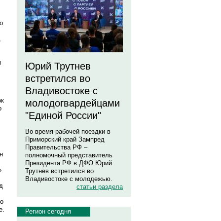
о
,
м
Юрий Трутнев
встретился во
Владивостоке с
ок
молодогвардейцами
о
"Единой России"
Во время рабочей поездки в
Приморский край Зампред
Правительства РФ –
н
полномочный представитель
Президента РФ в ДФО Юрий
»
Трутнев встретился во
Владивостоке с молодежью.
д
статьи раздела
ло
е.
Регион сегодня