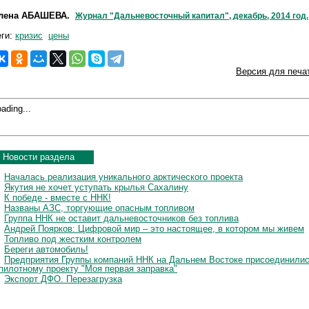
лена АБАШЕВА.
Журнал "Дальневосточный капитал", декабрь, 2014 год.
еги:
кризис
цены
Версия для печа
ading...
Новости раздела
Началась реализация уникального арктического проекта
Якутия не хочет уступать крылья Сахалину
К победе - вместе с ННК!
Названы АЗС, торгующие опасным топливом
Группа ННК не оставит дальневосточников без топлива
Андрей Поярков: Цифровой мир – это настоящее, в котором мы живем
Топливо под жестким контролем
Береги автомобиль!
Предприятия Группы компаний ННК на Дальнем Востоке присоединили
 пилотному проекту "Моя первая заправка"
Экспорт ДФО. Перезагрузка