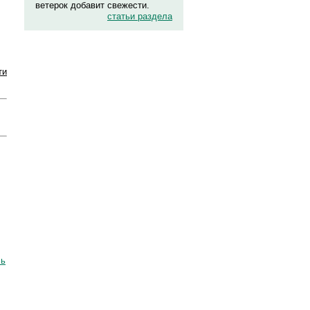
ветерок добавит свежести.
статьи раздела
ти
сь