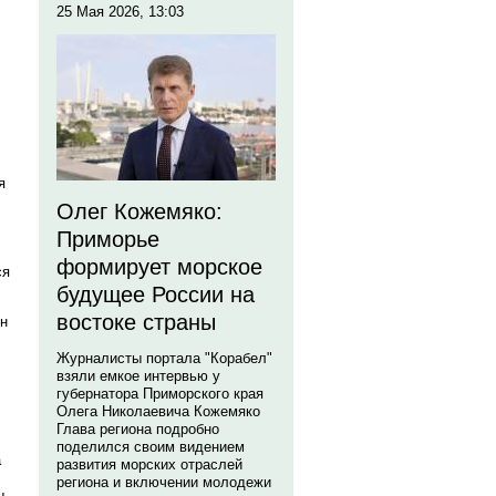
25 Мая 2026, 13:03
я
Олег Кожемяко:
Приморье
формирует морское
ся
будущее России на
востоке страны
ен
Журналисты портала "Корабел"
взяли емкое интервью у
губернатора Приморского края
Олега Николаевича Кожемяко
Глава региона подробно
поделился своим видением
а
развития морских отраслей
региона и включении молодежи
ы