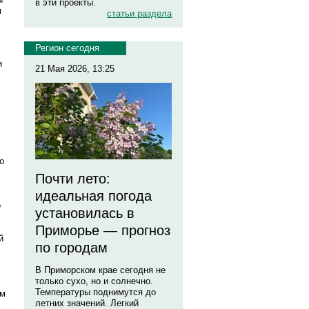
в эти проекты.
м
статьи раздела
Регион сегодня
и
21 Мая 2026, 13:25
о
Почти лето:
идеальная погода
о
установилась в
Приморье — прогноз
й
по городам
В Приморском крае сегодня не
только сухо, но и солнечно.
Температуры поднимутся до
им
летних значений. Легкий