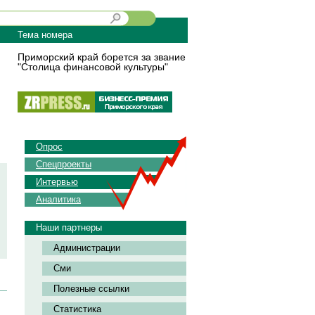
Тема номера
Приморский край борется за звание
"Столица финансовой культуры"
Опрос
Спецпроекты
Интервью
Аналитика
Наши партнеры
Администрации
Сми
Полезные ссылки
Статистика