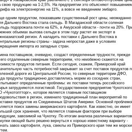
а свою продукцию на 1-2,5%. На предприятии это объясняют повышение
арифа на электроэнергию на 11%, а вовсе не введением эмбарго.
ще одним продуктом, показавшим существенный рост цены, неожиданно
ля Дальнего Востока стала сельдь. В Магаданской области соленая
ельдь подорожала почти на 62%, в Амурской области - почти на 20%. Пр
режних объемах вылова сельди в этом году растет ее экспорт в
жноазиатский регион. А наладить поставки с Дальнего Востока в
ентральные регионы страны - задача непростая даже в условиях
окращения импорта из западных стран.
мена поставщиков, очевидно, создаст определенные трудности, прежде
сего отдаленным северным территориям, что неизбежно скажется на
тоимости продуктов питания. Если сегодня, скажем, Приморский край
начительную часть потребностей закрывает за счет поставок продуктов п
елезной дороге из Центральной России, то северные территории ДФО,
уда продукты традиционно доставлялись морем из соседних стран,
спытывают определенные проблемы: их поставки теперь российского
ырья затрудняются логистикой. Государственное предприятие Чукотског
О «Чукотоптторг», которое является главным поставщиком
родовольствия в регион, изменило традиционный план мероприятий по
оставке продуктов из Соединенных Штатов Америки. Основной проблемо
вляется поиск замены американского картофеля. Как известно, он имеет
ольшой срок хранения, что является главным фактором при выборе
родукции, завозимой на Чукотку. По итогам анализа различных вариантов
акупки овощей было решено вернуться к хорошо известному варианту -
ачать завоз картофеля, лука, свеклы из Приморского края тем же морск
утем.