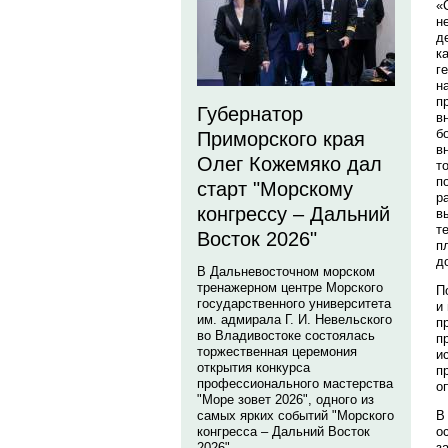
«
н
д
к
г
н
п
Губернатор
в
б
Приморского края
в
Олег Кожемяко дал
т
п
старт "Морскому
р
конгрессу – Дальний
в
т
Восток 2026"
п
д
В Дальневосточном морском
тренажерном центре Морского
П
государственного университета
и
им. адмирала Г. И. Невельского
п
во Владивостоке состоялась
п
торжественная церемония
и
открытия конкурса
п
профессионального мастерства
о
"Море зовет 2026", одного из
В
самых ярких событий "Морского
о
конгресса – Дальний Восток
з
2026".