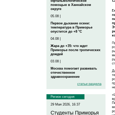
офтальмологической
помощью в Ханкайском
округе
Г
г
05.08 |
п
п
Первое дыхание осени:
Э
температура в Приморье
р
опустится до +8 °C
к
04.08 |
П
Жара до +35: что ждет
р
Приморье после тропических
р
дождей
м
ру
03.08 |
с
Москва помогает развивать
Д
отечественное
т
здравоохранение
р
п
статьи раздела
н
«
Регион сегодня
в
П
29 Мая 2026, 16:37
м
р
Студенты Приморья