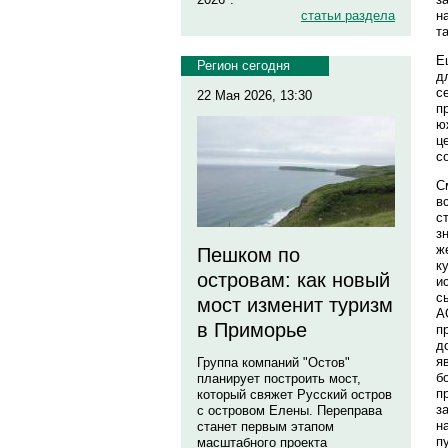
н
статьи раздела
т
Е
Регион сегодня
д
с
22 Мая 2026, 13:30
п
ю
ц
с
С
в
с
з
ж
Пешком по
к
островам: как новый
и
с
мост изменит туризм
А
в Приморье
п
д
я
Группа компаний "Остов"
б
планирует построить мост,
п
который свяжет Русский остров
з
с островом Елены. Переправа
н
станет первым этапом
п
масштабного проекта