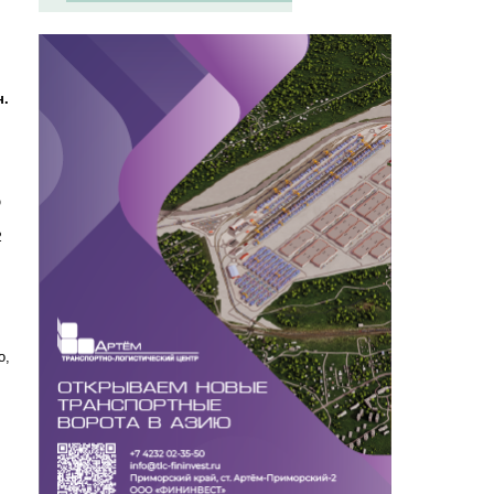
н.
ю
2
о,