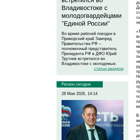
встретился во
д
Владивостоке с
Д
с
молодогвардейцами
с
н
"Единой России"
«
Во время рабочей поездки в
в
Приморский край Зампред
п
Правительства РФ –
м
полномочный представитель
т
Президента РФ в ДФО Юрий
п
Трутнев встретился во
н
Владивостоке с молодежью.
р
статьи раздела
п
Н
р
Регион сегодня
п
т
28 Мая 2026, 14:14
п
п
в
В
м
ч
с
д