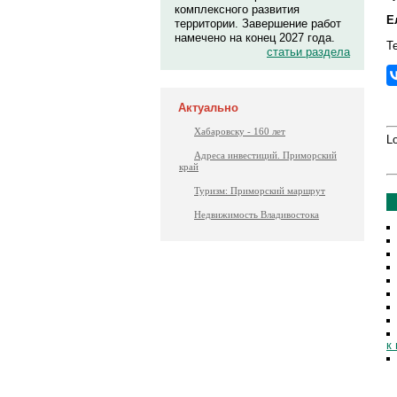
комплексного развития
Е
территории. Завершение работ
намечено на конец 2027 года.
Т
статьи раздела
Актуально
Хабаровску - 160 лет
Lo
Адреса инвестиций. Приморский
край
Туризм: Приморский маршрут
Недвижимость Владивостока
к