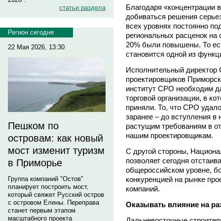
Благодаря «концентрации 
статьи раздела
добиваться решения серьез
всех уровнях постоянно по
Регион сегодня
региональных расценок на с
20% были повышены. То ес
22 Мая 2026, 13:30
становится одной из функц
Исполнительный директор 
проектировщиков Приморско
институт СРО необходим д
торговой организации, в к
приняли. То, что СРО удал
заранее – до вступления в 
Пешком по
растущим требованиям в от
нашим проектировщикам.
островам: как новый
мост изменит туризм
С другой стороны, Национ
позволяет сегодня отстаив
в Приморье
общероссийском уровне, б
конкуренцией на рынке про
Группа компаний "Остов"
планирует построить мост,
компаний.
который свяжет Русский остров
с островом Елены. Переправа
Оказывать влияние на ра
станет первым этапом
масштабного проекта
Дальневосточные строител