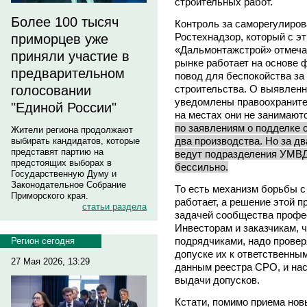
строительных работ.
Более 100 тысяч
Контроль за саморегулиров
Ростехнадзор, который с э
приморцев уже
«Дальмонтажстрой» отмечаю
приняли участие в
рынке работает на основе 
предварительном
повод для беспокойства за
строительства. О выявлен
голосовании
уведомлены правоохраните
"Единой России"
на местах они не занимаю
по заявлениям о подделке 
Жители региона продолжают
два производства. Но за дв
выбирать кандидатов, которые
представят партию на
ведут подразделения УМВД
предстоящих выборах в
бессильно.
Государственную Думу и
Законодательное Собрание
То есть механизм борьбы с
Приморского края.
работает, а решение этой 
статьи раздела
задачей сообщества профе
Инвесторам и заказчикам, ч
подрядчиками, надо провер
Регион сегодня
допуске их к ответственным
27 Мая 2026, 13:29
данным реестра СРО, и нас
выдачи допусков.
Кстати, помимо приема нов