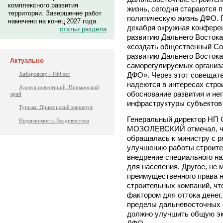
комплексного развития
жизнь, сегодня стараются 
территории. Завершение работ
политическую жизнь ДФО. 
намечено на конец 2027 года.
декабря окружная конферен
статьи раздела
развитию Дальнего Восток
«создать общественный Со
развитию Дальнего Востока
Актуально
саморегулируемых организ
ДФО». Через этот совещат
Хабаровску - 160 лет
надеются в интересах стро
Адреса инвестиций. Приморский
обоснование развития и не
край
инфраструктуры субъектов
Туризм: Приморский маршрут
Генеральный директор НП
Недвижимость Владивостока
МОЗОЛЕВСКИЙ отмечал, что
обращалась к министру с 
улучшению работы строител
внедрение специального нал
для населения. Другое, не 
преимущественного права 
строительных компаний, ч
фактором для оттока денег
пределы дальневосточных с
должно улучшить общую эк