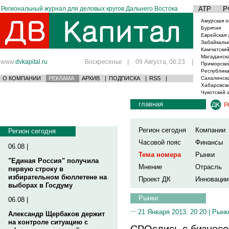
Региональный журнал для деловых кругов Дальнего Востока
АТР
Р
Амурская о
Бурятия
Еврейская 
Забайкаль
Камчатский
Магаданска
www.
dvkapital.ru
Воскресенье
|
09 Августа, 06:23
|
Приморски
Республика
О КОМПАНИИ
РЕКЛАМА
АРХИВ
|
ПОДПИСКА
|
RSS
|
Сахалинска
Хабаровски
Чукотский 
главная
Р
Регион сегодня
Компании
Регион сегодня
Часовой пояс
Финансы
06.08 |
Тема номера
Рынки
"Единая Россия" получила
Мнение
Отрасль
первую строку в
избирательном бюллетене на
Проект ДК
Инновации
выборах в Госдуму
Рынки
06.08 |
21 Января 2013, 20:20 |
Рынк
Александр Щербаков держит
на контроле ситуацию с
СРОслись с бизнес