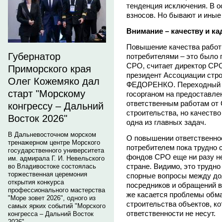
тенденция исключения. В о
взносов. Но бывают и иные
Внимание – качеству и к
Повышение качества работ 
Губернатор
потребителями – это было 
СРО, считает директор СРО
Приморского края
президент Ассоциации стр
Олег Кожемяко дал
ФЕДОРЕНКО. Переходный п
старт "Морскому
госорганом на предоставле
ответственным работам от 
конгрессу – Дальний
строительства, но качество
Восток 2026"
одна из главных задач.
В Дальневосточном морском
О повышении ответственнос
тренажерном центре Морского
потребителем пока трудно с
государственного университета
фондов СРО еще ни разу не
им. адмирала Г. И. Невельского
стране. Видимо, это трудн
во Владивостоке состоялась
торжественная церемония
спорные вопросы между до
открытия конкурса
посредников и обращений в
профессионального мастерства
же касается проблемы обм
"Море зовет 2026", одного из
строительства объектов, к
самых ярких событий "Морского
ответственности не несут.
конгресса – Дальний Восток
2026".