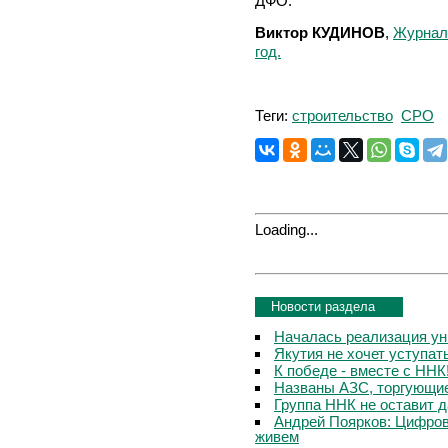
ДФО.
Виктор КУДИНОВ
,
Журнал 
год.
Теги:
строительство
СРО
Loading...
Новости раздела
Началась реализация ун
Якутия не хочет уступа
К победе - вместе с ННК
Названы АЗС, торгующи
Группа ННК не оставит 
Андрей Поярков: Цифров
живем