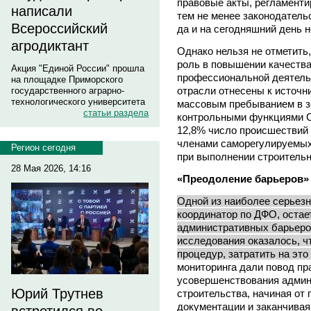
правовые акты, регламент
написали
тем не менее законодатель
Всероссийский
да и на сегодняшний день 
агродиктант
Однако нельзя не отметить
роль в повышении качества
Акция "Единой России" прошла
профессиональной деятельн
на площадке Приморского
отрасли отнесены к источн
государственного аграрно-
технологического университета
массовым пребыванием в з
статьи раздела
контрольными функциями СР
12,8% число происшествий 
членами саморегулируемых 
Регион сегодня
при выполнении строитель
28 Мая 2026, 14:16
«Преодоление барьеров»
Одной из наиболее серьезн
координатор по ДФО, оста
административных барьеров
исследования оказалось, ч
процедур, затратить на это
мониторинга дали повод пр
усовершенствования админ
Юрий Трутнев
строительства, начиная от 
документации и заканчивая