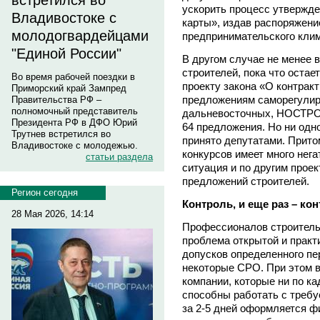
встретился во
ускорить процесс утвержд
Владивостоке с
карты», издав распоряжение
молодогвардейцами
предпринимательского клим
"Единой России"
В другом случае не менее 
строителей, пока что остае
Во время рабочей поездки в
проекту закона «О контрак
Приморский край Зампред
предложениям саморегулируе
Правительства РФ –
полномочный представитель
дальневосточных, НОСТРОЙ
Президента РФ в ДФО Юрий
64 предложения. Но ни одно
Трутнев встретился во
принято депутатами. Прито
Владивостоке с молодежью.
конкурсов имеет много нега
статьи раздела
ситуация и по другим прое
предложений строителей.
Регион сегодня
Контроль, и еще раз – ко
28 Мая 2026, 14:14
Профессионалов строитель
проблема открытой и практ
допусков определенного пе
некоторые СРО. При этом 
компании, которые ни по ка
способны работать с треб
за 2-5 дней оформляется ф