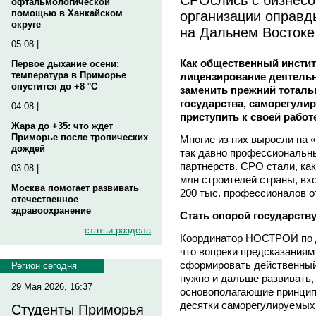
офтальмологической
организации оправд
помощью в Ханкайском
округе
на Дальнем Востоке
05.08 |
Как общественный инстит
Первое дыхание осени:
температура в Приморье
лицензирование деятельн
опустится до +8 °C
заменить прежний тоталь
государства, саморегули
04.08 |
приступить к своей работе
Жара до +35: что ждет
Приморье после тропических
Многие из них выросли на 
дождей
так давно профессиональн
партнерств. СРО стали, ка
03.08 |
млн строителей страны, в
Москва помогает развивать
200 тыс. профессионалов о
отечественное
здравоохранение
Стать опорой государств
статьи раздела
Координатор НОСТРОЙ по 
что вопреки предсказаниям 
сформировать действенный
Регион сегодня
нужно и дальше развивать,
29 Мая 2026, 16:37
основополагающие принципы
десятки саморегулируемых
Студенты Приморья