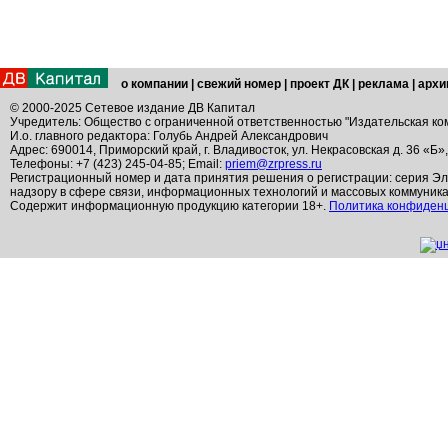
о компании
|
свежий номер
|
проект ДК
|
реклама
|
архи
© 2000-2025 Сетевое издание ДВ Капитал
Учредитель: Общество с ограниченной ответственностью "Издательская ко
И.о. главного редактора: Голубь Андрей Александрович
Адрес: 690014, Приморский край, г. Владивосток, ул. Некрасовская д. 36 «Б»
Телефоны: +7 (423) 245-04-85; Email:
priem@zrpress.ru
Регистрационный номер и дата принятия решения о регистрации: серия Эл
надзору в сфере связи, информационных технологий и массовых коммуник
Содержит информационную продукцию категории 18+.
Политика конфиден