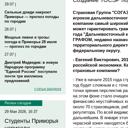
29.07 |
Страховая Группа "СОГАЗ
Сильные дожди накроют
Приморье — прогноз погоды
игроков дальневосточног
по городам
компании самый широкий 
может гарантировать гра
28.07 |
года "Дальневосточный к
Мощные ливни и грозы:
ГРАФОМ, недавно назнач
погода в Приморье 28 июля
территориального дирек
— прогноз по городам
федеральному округу.
27.07 |
- Евгений Викторович, 2
Дмитрий Медведев: в новую
российской экономики. Ка
Народную программу
страховые компании?
"Единой России" поступило
почти три миллиона
- Уже в начале 2015 года с
предложений
год будет сложным и с точк
статьи раздела
точки зрения перспектив р
на этом фоне стало очищен
финансово неустойчивых к
Регион сегодня
около 70 страховщиков, ра
29 Мая 2026, 16:37
регулятора. По всей видимо
дальнейшем. В январе этог
Студенты Приморья
«красной зоне» находятся б