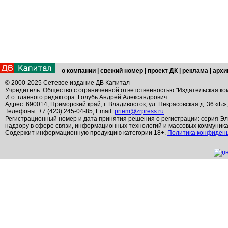
о компании
|
свежий номер
|
проект ДК
|
реклама
|
архи
© 2000-2025 Сетевое издание ДВ Капитал
Учредитель: Общество с ограниченной ответственностью "Издательская ко
И.о. главного редактора: Голубь Андрей Александрович
Адрес: 690014, Приморский край, г. Владивосток, ул. Некрасовская д. 36 «Б»
Телефоны: +7 (423) 245-04-85; Email:
priem@zrpress.ru
Регистрационный номер и дата принятия решения о регистрации: серия Эл
надзору в сфере связи, информационных технологий и массовых коммуник
Содержит информационную продукцию категории 18+.
Политика конфиден