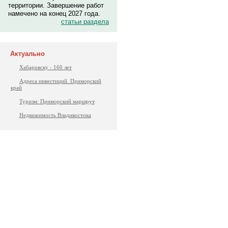
территории. Завершение работ
намечено на конец 2027 года.
статьи раздела
Актуально
Хабаровску - 160 лет
Адреса инвестиций. Приморский
край
Туризм: Приморский маршрут
Недвижимость Владивостока