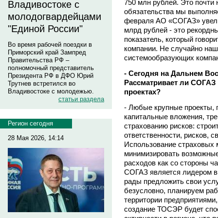
750 млн рублей. Это почти
Владивостоке с
обязательства мы выполняе
молодогвардейцами
февраля АО «СОГАЗ» увели
"Единой России"
млрд рублей - это рекордн
показатель, который говор
Во время рабочей поездки в
компании. Не случайно на
Приморский край Зампред
системообразующих компан
Правительства РФ –
полномочный представитель
- Сегодня на Дальнем Во
Президента РФ в ДФО Юрий
Рассматривает ли СОГАЗ 
Трутнев встретился во
проектах?
Владивостоке с молодежью.
статьи раздела
- Любые крупные проекты,
капитальные вложения, тре
Регион сегодня
страхованию рисков: строи
ответственности, рисков, св
28 Мая 2026, 14:14
Использование страховых 
минимизировать возможные
расходов как со стороны ча
СОГАЗ является лидером в 
рады предложить свои усл
безусловно, планируем раб
территории предприятиями, 
создание ТОСЭР будет спо