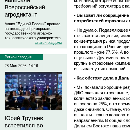
написали
компаний, которые испыты
требований регулятора к ка
Всероссийский
агродиктант
- Вызовет ли сокращение
потребителей страховых 
Акция "Единой России" прошла
на площадке Приморского
- Не думаю. Подавляющее 
государственного аграрно-
отзываются лицензии, име
технологического университета
концентрация рынка продолж
статьи раздела
страховщиков в России при
прошлого - уже 77,5%. А во
Регион сегодня
еще выше. Другими словам
крупные страховые компани
28 Мая 2026, 14:16
вызывает у них сомнений.
- Как обстоят дела в Дал
- Мы показали хорошие рез
ДФО оказался втрое выше, 
количество заключенных к
выросло на 25%, в то время
даже снизился. Отмечу, чт
выплаты - как по корпорати
Юрий Трутнев
направлениям. В общей сл
встретился во
Дальнем Востоке наша ком