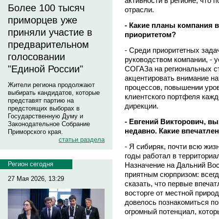
активности в регионе, что 
Более 100 тысяч
отрасли.
приморцев уже
- Какие планы компания в
приняли участие в
приоритетом?
предварительном
- Среди приоритетных зада
голосовании
руководством компании, - 
"Единой России"
СОГАЗа на региональных с
акцентировать внимание н
Жители региона продолжают
процессов, повышении уров
выбирать кандидатов, которые
клиентского портфеля каж
представят партию на
дирекции.
предстоящих выборах в
Государственную Думу и
- Евгений Викторович, в
Законодательное Собрание
недавно. Какие впечатлен
Приморского края.
статьи раздела
- Я сибиряк, почти всю жиз
годы работал в территори
Регион сегодня
Назначение на Дальний Вос
приятным сюрпризом: всегд
27 Мая 2026, 13:29
сказать, что первые впеча
восторге от местной приро
довелось познакомиться по 
огромный потенциал, кото