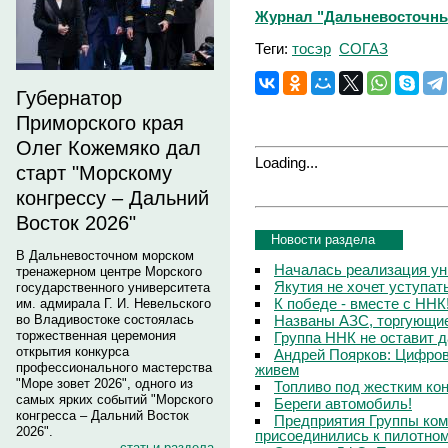
Журнал "Дальневосточный 
Теги:
тосэр
СОГАЗ
Губернатор
Приморского края
Олег Кожемяко дал
Loading...
старт "Морскому
конгрессу – Дальний
Восток 2026"
Новости раздела
В Дальневосточном морском
Началась реализация ун
тренажерном центре Морского
Якутия не хочет уступа
государственного университета
К победе - вместе с ННК
им. адмирала Г. И. Невельского
Названы АЗС, торгующи
во Владивостоке состоялась
торжественная церемония
Группа ННК не оставит 
открытия конкурса
Андрей Поярков: Цифров
профессионального мастерства
живем
"Море зовет 2026", одного из
Топливо под жестким ко
самых ярких событий "Морского
Береги автомобиль!
конгресса – Дальний Восток
Предприятия Группы ком
2026".
присоединились к пилотном
статьи раздела