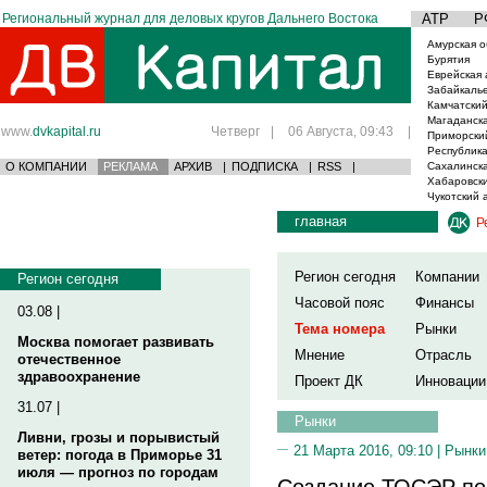
Региональный журнал для деловых кругов Дальнего Востока
АТР
Р
Амурская о
Бурятия
Еврейская 
Забайкаль
Камчатский
Магаданска
www.
dvkapital.ru
Четверг
|
06 Августа, 09:43
|
Приморски
Республика
О КОМПАНИИ
РЕКЛАМА
АРХИВ
|
ПОДПИСКА
|
RSS
|
Сахалинска
Хабаровски
Чукотский 
главная
Р
Регион сегодня
Компании
Регион сегодня
Часовой пояс
Финансы
03.08 |
Тема номера
Рынки
Москва помогает развивать
Мнение
Отрасль
отечественное
здравоохранение
Проект ДК
Инновации
31.07 |
Рынки
Ливни, грозы и порывистый
21 Марта 2016, 09:10 |
Рынки
ветер: погода в Приморье 31
июля — прогноз по городам
Создание ТОСЭР по