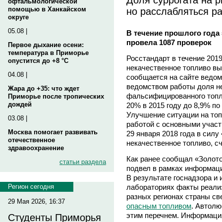
офтальмологической
но расслабляться р
помощью в Ханкайском
округе
05.08 |
В течение прошлого года
провела 1087 проверок
Первое дыхание осени:
температура в Приморье
Росстандарт в течение 2019
опустится до +8 °C
некачественное топливо вы
04.08 |
сообщается на сайте ведом
ведомством работы доля н
Жара до +35: что ждет
фальсифицированного топл
Приморье после тропических
дождей
20% в 2015 году до 8,9% по 
Улучшение ситуации на топ
03.08 |
работой с основными участ
Москва помогает развивать
29 января 2018 года в силу
отечественное
некачественное топливо, сч
здравоохранение
Как ранее сообщал «Золотой
статьи раздела
подвел в рамках информаци
В результате госнадзора и
лабораториях факты реали
Регион сегодня
разных регионах страны с
29 Мая 2026, 16:37
опасным топливом
. Автолю
этим перечнем. Информация
Студенты Приморья