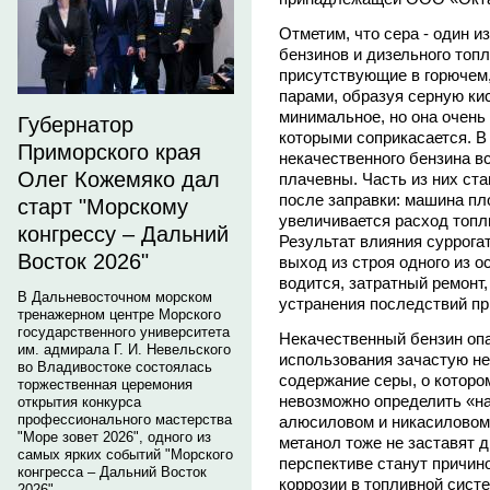
Отметим, что сера - один 
бензинов и дизельного топ
присутствующие в горючем
парами, образуя серную ки
минимальное, но она очень 
Губернатор
которыми соприкасается. В
Приморского края
некачественного бензина в
Олег Кожемяко дал
плачевны. Часть из них ст
после заправки: машина пл
старт "Морскому
увеличивается расход топл
конгрессу – Дальний
Результат влияния суррога
Восток 2026"
выход из строя одного из 
водится, затратный ремонт
В Дальневосточном морском
устранения последствий пр
тренажерном центре Морского
государственного университета
Некачественный бензин опа
им. адмирала Г. И. Невельского
использования зачастую н
во Владивостоке состоялась
содержание серы, о которо
торжественная церемония
невозможно определить «на 
открытия конкурса
профессионального мастерства
алюсиловом и никасиловом 
"Море зовет 2026", одного из
метанол тоже не заставят д
самых ярких событий "Морского
перспективе станут причино
конгресса – Дальний Восток
коррозии в топливной сист
2026".