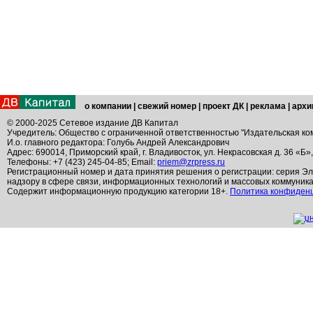
о компании
|
свежий номер
|
проект ДК
|
реклама
|
архи
© 2000-2025 Сетевое издание ДВ Капитал
Учредитель: Общество с ограниченной ответственностью "Издательская ко
И.о. главного редактора: Голубь Андрей Александрович
Адрес: 690014, Приморский край, г. Владивосток, ул. Некрасовская д. 36 «Б»
Телефоны: +7 (423) 245-04-85; Email:
priem@zrpress.ru
Регистрационный номер и дата принятия решения о регистрации: серия Эл
надзору в сфере связи, информационных технологий и массовых коммуник
Содержит информационную продукцию категории 18+.
Политика конфиден