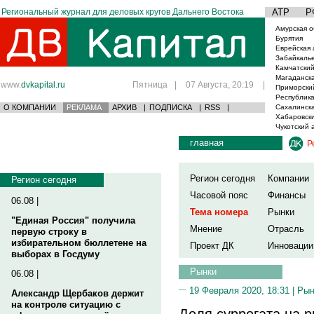
Региональный журнал для деловых кругов Дальнего Востока
АТР
Р
Амурская о
Бурятия
Еврейская 
Забайкаль
Камчатский
Магаданска
www.
dvkapital.ru
Пятница
|
07 Августа, 20:19
|
Приморски
Республика
О КОМПАНИИ
РЕКЛАМА
АРХИВ
|
ПОДПИСКА
|
RSS
|
Сахалинска
Хабаровски
Чукотский 
главная
Р
Регион сегодня
Компании
Регион сегодня
Часовой пояс
Финансы
06.08 |
Тема номера
Рынки
"Единая Россия" получила
Мнение
Отрасль
первую строку в
избирательном бюллетене на
Проект ДК
Инновации
выборах в Госдуму
Рынки
06.08 |
19 Февраля 2020, 18:31 |
Рын
Александр Щербаков держит
на контроле ситуацию с
Доля суррогата на р