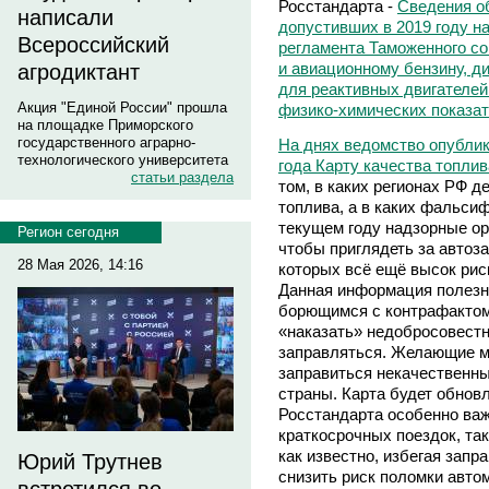
Росстандарта -
Сведения о
написали
допустивших в 2019 году н
Всероссийский
регламента Таможенного со
и авиационному бензину, д
агродиктант
для реактивных двигателей 
Акция "Единой России" прошла
физико-химических показат
на площадке Приморского
государственного аграрно-
На днях ведомство опублик
технологического университета
года Карту качества топлив
статьи раздела
том, в каких регионах РФ д
топлива, а в каких фальси
текущем году надзорные ор
Регион сегодня
чтобы приглядеть за автоза
28 Мая 2026, 14:16
которых всё ещё высок риск
Данная информация полезна
борющимся с контрафактом,
«наказать» недобросовест
заправляться. Желающие мо
заправиться некачественн
страны. Карта будет обнов
Росстандарта особенно важ
краткосрочных поездок, та
как известно, избегая зап
Юрий Трутнев
снизить риск поломки авто