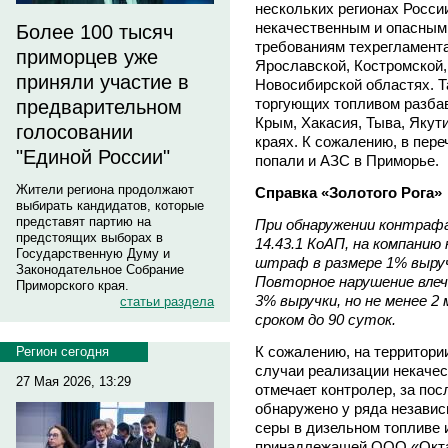
нескольких регионах Росси
некачественным и опасным
Более 100 тысяч
требованиям техрегламента
приморцев уже
Ярославской, Костромской,
приняли участие в
Новосибирской областях. Т
торгующих топливом разба
предварительном
Крым, Хакасия, Тыва, Якут
голосовании
краях. К сожалению, в пер
"Единой России"
попали и АЗС в Приморье.
Жители региона продолжают
Справка «Золотого Рога»
выбирать кандидатов, которые
представят партию на
При обнаружении контрафа
предстоящих выборах в
14.43.1 КоАП, на компани
Государственную Думу и
штраф в размере 1% выручк
Законодательное Собрание
Повторное нарушение влеч
Приморского края.
3% выручки, но не менее 2
статьи раздела
сроком до 90 суток.
К сожалению, на территор
Регион сегодня
случаи реализации некачес
27 Мая 2026, 13:29
отмечает контролер, за пос
обнаружено у ряда незави
серы в дизельном топливе 
принадлежащей ООО «Октан