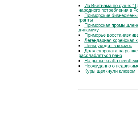
Из Вьетнама по суше: "Т
народного потребления в Р
Приморские бизнесмены 
гранты
Приморская промышленн
динамику
Приморье восстанавлива
Легендарная корейская 
Цены уходят в космос
Доля суррогата на рынке
расслабляться рано
На рынке краба неизбеж
Неожиданно о недвижим
Куры щелкнули клювом