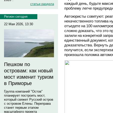
каждый день, будьте макси
статьи раздела
проблему легче предупреди
Автоюристы советуют: реаг
Регион сегодня
некачественного топлива н
22 Мая 2026, 13:30
отъедете на 100 километров
сложно доказать, что это п
залили на конкретной запра
единственный документ, ко
доказательства. Вернуть д
получится, если экспертиза
произошла поломка автомо
Пешком по
островам: как новый
мост изменит туризм
в Приморье
Группа компаний "Остов"
планирует построить мост,
который свяжет Русский остров
с островом Елены. Переправа
станет первым этапом
масштабного проекта