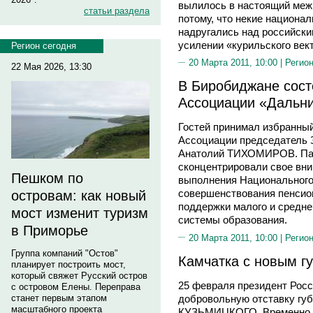
вылилось в настоящий меж
статьи раздела
потому, что некие национа
надругались над российски
усилении «курильского век
Регион сегодня
20 Марта 2011, 10:00 |
Регион
22 Мая 2026, 13:30
В Биробиджане сос
Ассоциации «Дальни
Гостей принимал избранны
Ассоциации председатель 
Анатолий ТИХОМИРОВ. Пар
сконцентрировали свое вн
Пешком по
выполнения Национального
совершенствования пенсио
островам: как новый
поддержки малого и средне
мост изменит туризм
системы образования.
в Приморье
20 Марта 2011, 10:00 |
Регион
Группа компаний "Остов"
Камчатка с новым г
планирует построить мост,
который свяжет Русский остров
25 февраля президент Ро
с островом Елены. Переправа
добровольную отставку губ
станет первым этапом
масштабного проекта
КУЗЬМИЦКОГО. Временно 