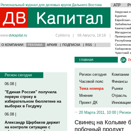
Региональный журнал для деловых кругов Дальнего Востока
АТР
Р
Амурская о
Бурятия
Еврейская 
Забайкаль
Камчатский
Магаданска
www.
dvkapital.ru
Суббота
|
08 Августа, 18:18
|
Приморски
Республика
О КОМПАНИИ
РЕКЛАМА
АРХИВ
|
ПОДПИСКА
|
RSS
|
Сахалинска
Хабаровски
Чукотский 
главная
Р
Регион сегодня
Компании
Регион сегодня
Часовой пояс
Финансы
06.08 |
Тема номера
Рынки
"Единая Россия" получила
Мнение
Отрасль
первую строку в
избирательном бюллетене на
Проект ДК
Инновации
выборах в Госдуму
20 Марта 2011, 10:00 |
Регион
06.08 |
Свинец на Колыме б
Александр Щербаков держит
на контроле ситуацию с
побочный продукт