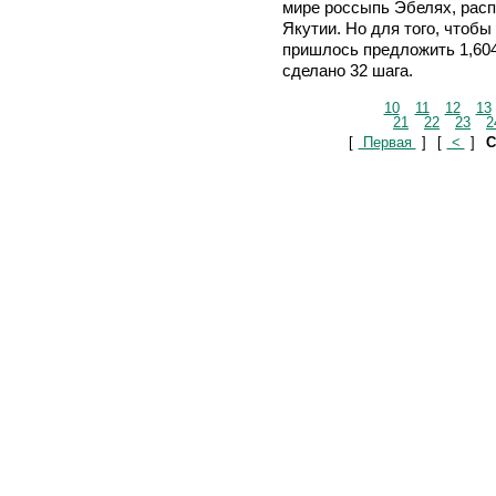
мире россыпь Эбелях, рас
Якутии. Но для того, чтоб
пришлось предложить 1,604
сделано 32 шага.
10
11
12
13
21
22
23
2
[
Первая
]
[
<
]
С