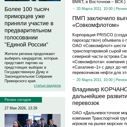
ВМКТ, в Восточном – ВСК.)
Более 100 тысяч
20 Марта 2011, 10:00 |
Регион
приморцев уже
ПМП заключило выг
приняли участие в
«Совкомфлотом»
предварительном
Корпорация PRISCO (созда
голосовании
пароходство») объявила о 
"Единой России"
ОАО «Совкомфлот» шести т
транспортировкой сырой н
Жители региона продолжают
северной части острова Са
выбирать кандидатов, которые
«Совкомфлота»: компания у
представят партию на
«Сахалине–1» с двух до че
предстоящих выборах в
Государственную Думу и
перевозчиком нефти для это
Законодательное Собрание
20 Марта 2011, 10:00 |
Регион
Приморского края.
статьи раздела
Владимир КОРЧАНО
дальнейшее развити
Регион сегодня
перевозок
27 Мая 2026, 13:29
ОАО «Дальневосточное мор
компания Транспортной гру
игроков на рынке морских 