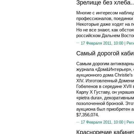
Зрелище без хлеба..
Многие с интересом наблюд
профессионалов, поединки 
Некоторые даже ходят на п
Но не все знают, как обсто
российском Дальнем Восто
17 Февраля 2011, 10:00 |
Рег
Самый дорогой каби
Самым дорогим антикварны
журнала «Дом&Интерьер», о
аукционного дома Christie’
XIV. Изготовленный Домен
Гобеленов в середине XVII
Карлу X Густаву, он украш
«pietra dura», декоративны
позолоченной бронзой. Это
аукциона был приобретен 
$7,356,074.
17 Февраля 2011, 10:00 |
Рег
Красноречие кабине