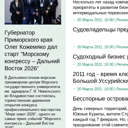
Несколько лет назад компа
приоритеты в развитии бизн
интермодальные перевозки
20 Марта 2011, 10:00 |
Регион
Судовладельцы пре
Губернатор
Приморского края
Олег Кожемяко дал
20 Марта 2011, 10:00 |
Регион
старт "Морскому
Судоходный бизнес 
конгрессу – Дальний
20 Марта 2011, 10:00 |
Регион
Восток 2026"
2011 год - время к
В Дальневосточном морском
Большой Уссурийск
тренажерном центре Морского
государственного университета
20 Марта 2011, 10:00 |
Регион
им. адмирала Г. И. Невельского
во Владивостоке состоялась
Бесспорные острова
торжественная церемония
открытия конкурса
День северных территорий,
профессионального мастерства
Южные Курилы, жители Стр
"Море зовет 2026", одного из
самых ярких событий "Морского
каждый год 7 февраля. Но, 
конгресса – Дальний Восток
празднование этой сомните
2026".