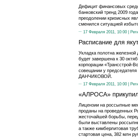
Дефицит финансовых средс
банковский тренд 2009 года
преодолении кризисных явле
сменился ситуацией избыт
17 Февраля 2011, 10:00 |
Рег
Расписание для яку
Укладка полотна железной 
будет завершена к 30 октя
корпорации «Трансстрой-В
совещании у председателя
ДАНЧИКОВОЙ.
17 Февраля 2011, 10:00 |
Рег
«АЛРОСА» прикупил
Лицензии на россыпные ме
проданы на проведенных Р
жесточайшей борьбы, перед
были выставлены россыпны
а также кимберлитовая тру
стартовая цена, 382 млн р