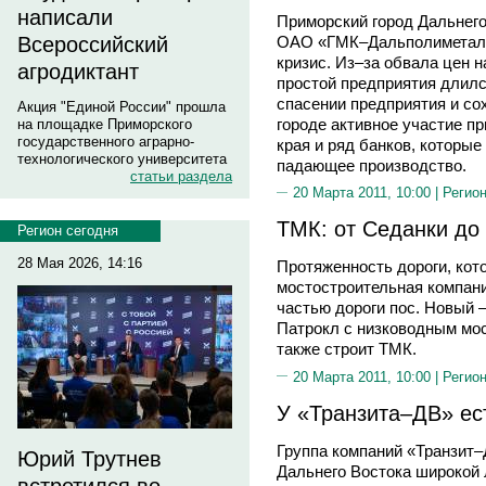
написали
Приморский город Дальнег
ОАО «ГМК–Дальполиметалл
Всероссийский
кризис. Из–за обвала цен 
агродиктант
простой предприятия длился
спасении предприятия и со
Акция "Единой России" прошла
городе активное участие п
на площадке Приморского
государственного аграрно-
края и ряд банков, которые
технологического университета
падающее производство.
статьи раздела
20 Марта 2011, 10:00 |
Регион
ТМК: от Седанки до
Регион сегодня
28 Мая 2026, 14:16
Протяженность дороги, кот
мостостроительная компани
частью дороги пос. Новый 
Патрокл с низководным мос
также строит ТМК.
20 Марта 2011, 10:00 |
Регион
У «Транзита–ДВ» ес
Группа компаний «Транзит–
Юрий Трутнев
Дальнего Востока широкой 