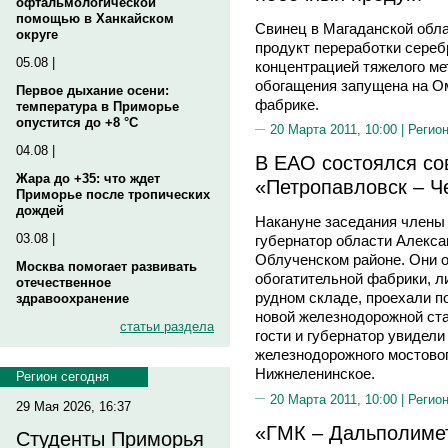
офтальмологической
помощью в Ханкайском
Свинец в Магаданской обла
округе
продукт переработки сере
05.08 |
концентрацией тяжелого ме
обогащения запущена на О
Первое дыхание осени:
фабрике.
температура в Приморье
опустится до +8 °C
20 Марта 2011, 10:00 |
Регион
04.08 |
В ЕАО состоялся со
Жара до +35: что ждет
«Петропавловск – Ч
Приморье после тропических
дождей
Накануне заседания члены 
03.08 |
губернатор области Алек
Облученском районе. Они 
Москва помогает развивать
обогатительной фабрики, л
отечественное
рудном складе, проехали по
здравоохранение
новой железнодорожной ст
статьи раздела
гости и губернатор увидел
железнодорожного мостовог
Нижнеленинское.
Регион сегодня
20 Марта 2011, 10:00 |
Регион
29 Мая 2026, 16:37
«ГМК – Дальполимет
Студенты Приморья