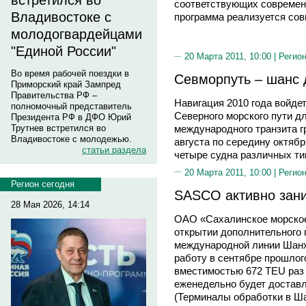
встретился во
соответствующих современ
Владивостоке с
программа реализуется сов
молодогвардейцами
"Единой России"
20 Марта 2011, 10:00 |
Регион
Во время рабочей поездки в
Севморпуть – шанс 
Приморский край Зампред
Правительства РФ –
Навигация 2010 года войде
полномочный представитель
Северного морского пути дл
Президента РФ в ДФО Юрий
Трутнев встретился во
международного транзита г
Владивостоке с молодежью.
августа по середину октяб
статьи раздела
четыре судна различных ти
20 Марта 2011, 10:00 |
Регион
Регион сегодня
SASCO активно зани
28 Мая 2026, 14:14
ОАО «Сахалинское морское
открытии дополнительного 
международной линии Шан
работу в сентябре прошлого
вместимостью 672 TEU раз 
еженедельно будет доставл
(Терминалы обработки в Ш