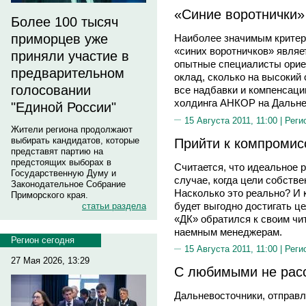
«Синие воротнички»
Более 100 тысяч
приморцев уже
Наиболее значимым критер
«синих воротничков» являе
приняли участие в
опытные специалисты орие
предварительном
оклад, сколько на высокий
голосовании
все надбавки и компенсации
холдинга АНКОР на Дальне
"Единой России"
15 Августа 2011, 11:00 |
Реги
Жители региона продолжают
Прийти к компромис
выбирать кандидатов, которые
представят партию на
предстоящих выборах в
Считается, что идеальное 
Государственную Думу и
случае, когда цели собстве
Законодательное Собрание
Насколько это реально? И к
Приморского края.
будет выгодно достигать ц
статьи раздела
«ДК» обратился к своим чи
наемным менеджерам.
Регион сегодня
15 Августа 2011, 11:00 |
Реги
27 Мая 2026, 13:29
С любимыми не рас
Дальневосточники, отправл