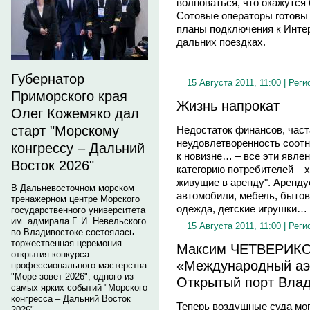
волноваться, что окажутся 
Сотовые операторы готовы
планы подключения к Интер
дальних поездках.
Губернатор
15 Августа 2011, 11:00 |
Реги
Приморского края
Жизнь напрокат
Олег Кожемяко дал
старт "Морскому
Недостаток финансов, част
неудовлетворенность соотн
конгрессу – Дальний
к новизне… – все эти явле
Восток 2026"
категорию потребителей – х
живущие в аренду". Аренду
В Дальневосточном морском
автомобили, мебель, бытов
тренажерном центре Морского
одежда, детские игрушки…
государственного университета
им. адмирала Г. И. Невельского
15 Августа 2011, 11:00 |
Реги
во Владивостоке состоялась
торжественная церемония
Максим ЧЕТВЕРИКО
открытия конкурса
«Международный аэ
профессионального мастерства
"Море зовет 2026", одного из
Открытый порт Влад
самых ярких событий "Морского
конгресса – Дальний Восток
Теперь воздушные суда мог
2026".