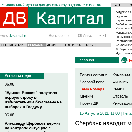
Региональный журнал для деловых кругов Дальнего Востока
АТР
Р
Амурская о
Бурятия
Еврейская 
Забайкаль
Камчатский
Магаданска
www.
dvkapital.ru
Воскресенье
|
09 Августа, 03:31
|
Приморски
Республика
О КОМПАНИИ
РЕКЛАМА
АРХИВ
|
ПОДПИСКА
|
RSS
|
Сахалинска
Хабаровски
Чукотский 
главная
Р
Регион сегодня
Компании
Регион сегодня
Часовой пояс
Финансы
06.08 |
Тема номера
Рынки
"Единая Россия" получила
Мнение
Отрасль
первую строку в
избирательном бюллетене на
Проект ДК
Инновации
выборах в Госдуму
15 Августа 2011, 11:00 |
Реги
06.08 |
Сбербанк наводит м
Александр Щербаков держит
на контроле ситуацию с