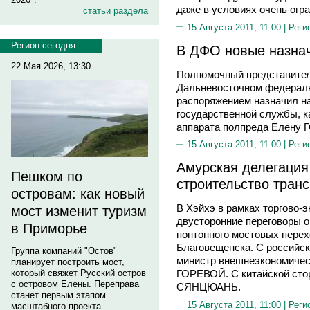
даже в условиях очень огр
статьи раздела
15 Августа 2011, 11:00 |
Реги
Регион сегодня
В ДФО новые назна
22 Мая 2026, 13:30
Полномочный представител
Дальневосточном федерал
распоряжением назначил н
государственной службы, к
аппарата полпреда Елену
15 Августа 2011, 11:00 |
Реги
Амурская делегация
Пешком по
строительство тран
островам: как новый
В Хэйхэ в рамках торгово-
мост изменит туризм
двусторонние переговоры о
в Приморье
понтонного мостовых перех
Благовещенска. С российск
Группа компаний "Остов"
министр внешнеэкономичес
планирует построить мост,
который свяжет Русский остров
ГОРЕВОЙ. С китайской сто
с островом Елены. Переправа
СЯНЦЮАНЬ.
станет первым этапом
15 Августа 2011, 11:00 |
Реги
масштабного проекта