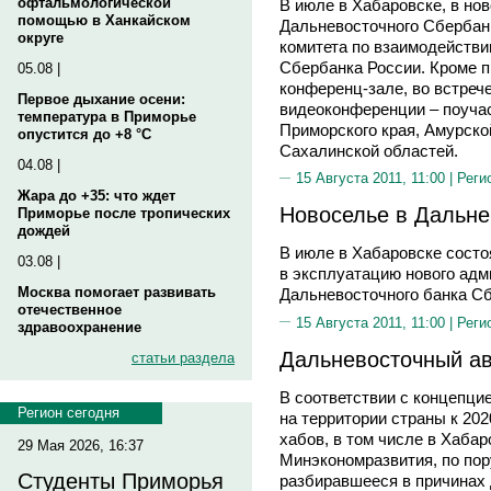
офтальмологической
В июле в Хабаровске, в но
помощью в Ханкайском
Дальневосточного Сбербан
округе
комитета по взаимодейств
Сбербанка России. Кроме 
05.08 |
конференц-зале, во встреч
Первое дыхание осени:
видеоконференции – поуча
температура в Приморье
Приморского края, Амурско
опустится до +8 °C
Сахалинской областей.
04.08 |
15 Августа 2011, 11:00 |
Реги
Жара до +35: что ждет
Новоселье в Дальне
Приморье после тропических
дождей
В июле в Хабаровске сост
03.08 |
в эксплуатацию нового адм
Москва помогает развивать
Дальневосточного банка Сб
отечественное
15 Августа 2011, 11:00 |
Реги
здравоохранение
Дальневосточный ав
статьи раздела
В соответствии с концепци
Регион сегодня
на территории страны к 20
хабов, в том числе в Хабар
29 Мая 2026, 16:37
Минэкономразвития, по п
Студенты Приморья
разбиравшееся в причинах 