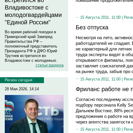
встретился во
повышение продолжительно
Владивостоке с
молодогвардейцами
15 Августа 2011, 11:00 |
Реги
"Единой России"
Без отпуска
Во время рабочей поездки в
Приморский край Зампред
Несмотря на лето, активнос
Правительства РФ –
работодателей не спадает. 
полномочный представитель
не характерный для летних
Президента РФ в ДФО Юрий
труда эксперты видят в об
Трутнев встретился во
открываются филиалы, поя
Владивостоке с молодежью.
статьи раздела
заставляет соискателей да
на рынке труда, забыв про 
15 Августа 2011, 11:00 |
Реги
Регион сегодня
Фриланс работе не 
28 Мая 2026, 14:14
Согласно последнему иссл
подбору персонала Kelly Se
Дальнем Востоке, 88% респ
предложения о работе на 
через агентства занятости 
15 Августа 2011, 11:00 |
Реги