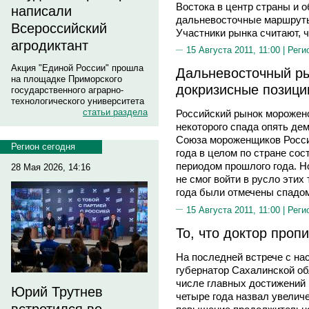
Востока в центр страны и 
написали
дальневосточные маршруты
Всероссийский
Участники рынка считают, 
агродиктант
15 Августа 2011, 11:00 |
Реги
Акция "Единой России" прошла
Дальневосточный р
на площадке Приморского
докризисные позици
государственного аграрно-
технологического университета
статьи раздела
Российский рынок морожено
некоторого спада опять де
Союза мороженщиков России
Регион сегодня
года в целом по стране со
периодом прошлого года. 
28 Мая 2026, 14:16
не смог войти в русло эти
года были отмечены спадом
15 Августа 2011, 11:00 |
Реги
То, что доктор проп
На последней встрече с на
губернатор Сахалинской 
числе главных достижений 
Юрий Трутнев
четыре года назвал увелич