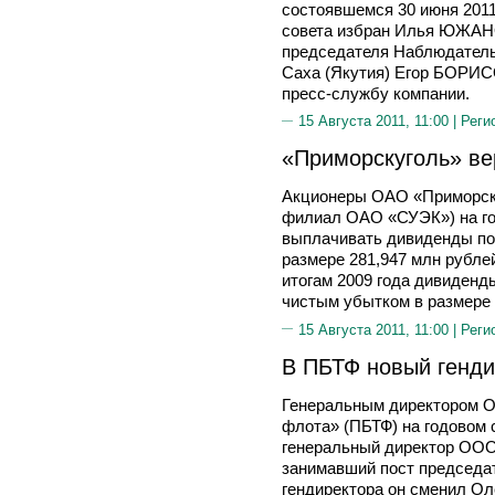
состоявшемся 30 июня 2011
совета избран Илья ЮЖАН
председателя Наблюдательн
Саха (Якутия) Егор БОРИС
пресс-службу компании.
15 Августа 2011, 11:00 |
Реги
«Приморскуголь» ве
Акционеры ОАО «Приморску
филиал ОАО «СУЭК») на го
выплачивать дивиденды по 
размере 281,947 млн рубле
итогам 2009 года дивиденд
чистым убытком в размере 
15 Августа 2011, 11:00 |
Реги
В ПБТФ новый генди
Генеральным директором О
флота» (ПБТФ) на годовом 
генеральный директор ОО
занимавший пост председат
гендиректора он сменил О