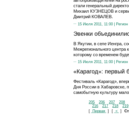
автопроизводителей на рос
стали генеральный директ
Михаил КУЗНЕЦОВ и сервис-
Дмитрий КОВАЛЕВ.
15 Июля 2011, 11:00 |
Регион
Эвенки объединили
В Якутии, в селе Иенгра, 
Межрегионального центра к
которому со временем буде
15 Июля 2011, 11:00 |
Регион
«Карагод»: первый 
Фестиваль «Карагод», впе
Дня России в Хабаровске, 
самобытную культуру мало
205
206
207
208
216
217
218
219
[
Первая
]
[
<
]
Ст