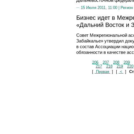
Дальневосточном федераль
15 Июля 2011, 11:00 |
Регион
Бизнес идет в Межр
«Дальний Восток и 
Совет Межрегиональной ас
Забайкалье» утвердил док
в состав Ассоциации нацио
обязанности в качестве ас
206
207
208
209
217
218
219
220
[
Первая
]
[
<
]
Ст