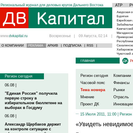
Региональный журнал для деловых кругов Дальнего Востока
АТР
Р
Амурская о
Бурятия
Еврейская 
Забайкаль
Камчатский
Магаданска
www.
dvkapital.ru
Воскресенье
|
09 Августа, 02:14
|
Приморски
Республика
О КОМПАНИИ
РЕКЛАМА
АРХИВ
|
ПОДПИСКА
|
RSS
|
Сахалинска
Хабаровски
Чукотский 
главная
Р
Регион сегодня
Компании
Регион сегодня
Часовой пояс
Финансы
06.08 |
Тема номера
Рынки
"Единая Россия" получила
Мнение
Отрасль
первую строку в
избирательном бюллетене на
Проект ДК
Инновации
выборах в Госдуму
15 Июля 2011, 11:00 |
Регион
06.08 |
«Увидеть невидимо
Александр Щербаков держит
на контроле ситуацию с