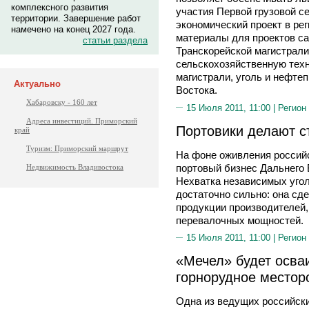
комплексного развития
участия Первой грузовой с
территории. Завершение работ
экономический проект в ре
намечено на конец 2027 года.
материалы для проектов с
статьи раздела
Транскорейской магистрал
сельскохозяйственную тех
магистрали, уголь и нефте
Актуально
Востока.
Хабаровску - 160 лет
15 Июля 2011, 11:00 |
Регион
Адреса инвестиций. Приморский
Портовики делают ст
край
Туризм: Приморский маршрут
На фоне оживления российс
портовый бизнес Дальнего 
Недвижимость Владивостока
Нехватка независимых уго
достаточно сильно: она сд
продукции производителей
перевалочных мощностей.
15 Июля 2011, 11:00 |
Регион
«Мечел» будет осва
горнорудное местор
Одна из ведущих российски