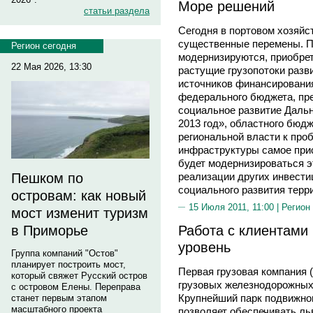
Море решений
статьи раздела
Сегодня в портовом хозяйс
существенные перемены. П
Регион сегодня
модернизируются, приобре
22 Мая 2026, 13:30
растущие грузопотоки разв
источников финансировани
федерального бюджета, пр
социальное развитие Дальн
2013 год», областного бюдж
региональной власти к про
инфраструктуры самое прис
будет модернизироваться э
реализации других инвести
Пешком по
социального развития терр
островам: как новый
15 Июля 2011, 11:00 |
Регион
мост изменит туризм
Работа с клиентами
в Приморье
уровень
Группа компаний "Остов"
планирует построить мост,
Первая грузовая компания 
который свяжет Русский остров
грузовых железнодорожных 
с островом Елены. Переправа
Крупнейший парк подвижног
станет первым этапом
масштабного проекта
позволяет обеспечивать ль