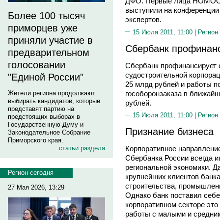
ДФО. Первые лица НОМО
выступили на конференции 
Более 100 тысяч
экспертов.
приморцев уже
15 Июля 2011, 11:00 |
Регион
приняли участие в
Сбербанк профинанс
предварительном
голосовании
Сбербанк профинансирует 
судостроительной корпорац
"Единой России"
25 млрд рублей и работы 
гособоронзаказа в ближайш
Жители региона продолжают
выбирать кандидатов, которые
рублей.
представят партию на
15 Июля 2011, 11:00 |
Регион
предстоящих выборах в
Государственную Думу и
Признание бизнеса
Законодательное Собрание
Приморского края.
статьи раздела
Корпоративное направлени
Сбербанка России всегда и
региональной экономики. Д
Регион сегодня
крупнейших клиентов банка
строительства, промышленн
27 Мая 2026, 13:29
Однако банк поставил себе
корпоративном секторе это 
работы с малыми и средни