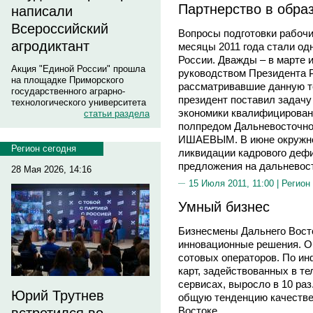
Партнерство в обра
написали
Всероссийский
Вопросы подготовки рабочи
агродиктант
месяцы 2011 года стали од
России. Дважды – в марте 
Акция "Единой России" прошла
руководством Президента
на площадке Приморского
рассматривавшие данную т
государственного аграрно-
президент поставил задач
технологического университета
экономики квалифицирован
статьи раздела
полпредом Дальневосточно
ИШАЕВЫМ. В июне окружной
Регион сегодня
ликвидации кадрового дефи
предложения на дальневос
28 Мая 2026, 14:16
15 Июля 2011, 11:00 |
Регион
Умный бизнес
Бизнесмены Дальнего Восто
инновационные решения. О
сотовых операторов. По ин
карт, задействованных в т
сервисах, выросло в 10 ра
Юрий Трутнев
общую тенденцию качестве
Востоке.