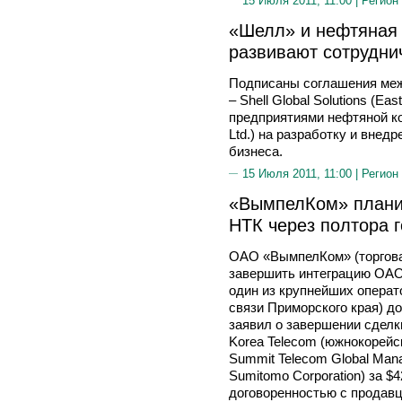
15 Июля 2011, 11:00 |
Регион
«Шелл» и нефтяная
развивают сотрудни
Подписаны соглашения ме
– Shell Global Solutions (Ea
предприятиями нефтяной ко
Ltd.) на разработку и вне
бизнеса.
15 Июля 2011, 11:00 |
Регион
«ВымпелКом» плани
НТК через полтора 
ОАО «ВымпелКом» (торгова
завершить интеграцию ОАО
один из крупнейших операт
связи Приморского края) д
заявил о завершении сделк
Korea Telecom (южнокорейс
Summit Telecom Global Man
Sumitomo Corporation) за $4
договоренностью с продав