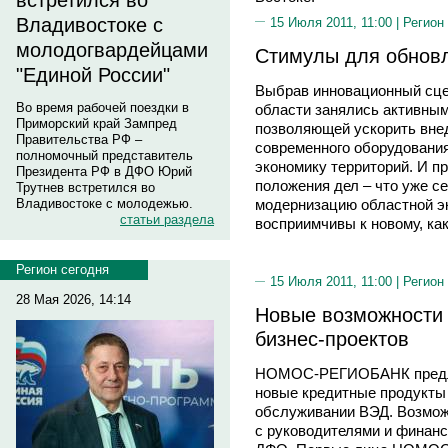
встретился во
Владивостоке с
15 Июля 2011, 11:00 |
Регион
молодогвардейцами
Стимулы для обнов
"Единой России"
Выбрав инновационный сце
Во время рабочей поездки в
области занялись активны
Приморский край Зампред
позволяющей ускорить внед
Правительства РФ –
современного оборудования
полномочный представитель
экономику территорий. И п
Президента РФ в ДФО Юрий
положения дел – что уже се
Трутнев встретился во
модернизацию областной эк
Владивостоке с молодежью.
статьи раздела
восприимчивы к новому, ка
Регион сегодня
15 Июля 2011, 11:00 |
Регион
28 Мая 2026, 14:14
Новые возможности
бизнес-проектов
НОМОС-РЕГИОБАНК предло
новые кредитные продукты
обслуживании ВЭД. Возмож
с руководителями и финан