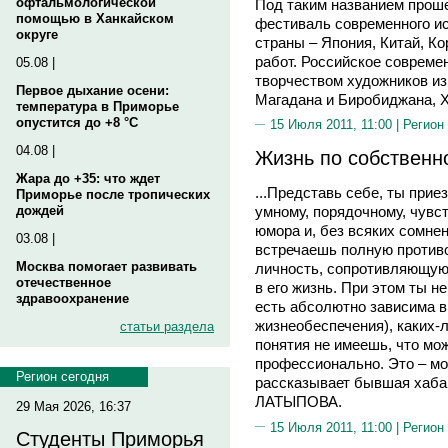
офтальмологической
Под таким названием прош
помощью в Ханкайском
фестиваль современного ис
округе
страны – Япония, Китай, Ко
работ. Российское совреме
05.08 |
творчеством художников из
Первое дыхание осени:
Магадана и Биробиджана, Х
температура в Приморье
опустится до +8 °C
15 Июля 2011, 11:00 |
Регион
04.08 |
Жизнь по собственн
Жара до +35: что ждет
...Представь себе, ты прие
Приморье после тропических
дождей
умному, порядочному, чувс
юмора и, без всяких сомне
03.08 |
встречаешь полную против
Москва помогает развивать
личность, сопротивляющую
отечественное
в его жизнь. При этом ты н
здравоохранение
есть абсолютно зависима в
жизнеобеспечения), каких-
статьи раздела
понятия не имеешь, что мо
профессионально. Это – моя
Регион сегодня
рассказывает бывшая хаба
ЛАТЫПОВА.
29 Мая 2026, 16:37
15 Июля 2011, 11:00 |
Регион
Студенты Приморья