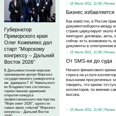
15 Июля 2011, 11:00 |
Регион
Бизнес избавляется
Как известно, в России пр
документооборота между ко
Губернатор
стране циркулирует около 
Приморского края
ежегодно: договоры, акты,
сейчас есть возможность о
Олег Кожемяко дал
документы в электронном в
старт "Морскому
15 Июля 2011, 11:00 |
Регион
конгрессу – Дальний
От SMS-ки до суда
Восток 2026"
Начало финансового кризи
В Дальневосточном морском
тренажерном центре Морского
спроса на услуги коллекто
государственного университета
взыскании просроченных з
им. адмирала Г. И. Невельского
говорить, что кризис отсту
во Владивостоке состоялась
коллекторов, по мнению са
торжественная церемония
высока.
открытия конкурса
профессионального мастерства
"Море зовет 2026", одного из
самых ярких событий "Морского
15 Июля 2011, 11:00 |
Регион
конгресса – Дальний Восток
2026".