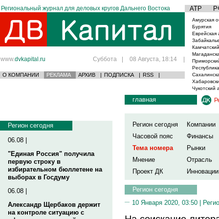
Региональный журнал для деловых кругов Дальнего Востока
АТР
Р
Амурская о
Бурятия
Еврейская 
Забайкаль
Камчатский
Магаданска
www.
dvkapital.ru
Суббота
|
08 Августа, 18:14
|
Приморски
Республика
О КОМПАНИИ
РЕКЛАМА
АРХИВ
|
ПОДПИСКА
|
RSS
|
Сахалинска
Хабаровски
Чукотский 
главная
Р
Регион сегодня
Компании
Регион сегодня
Часовой пояс
Финансы
06.08 |
Тема номера
Рынки
"Единая Россия" получила
Мнение
Отрасль
первую строку в
избирательном бюллетене на
Проект ДК
Инновации
выборах в Госдуму
Регион сегодня
06.08 |
10 Января 2020, 03:50 |
Реги
Александр Щербаков держит
на контроле ситуацию с
На соискание литер