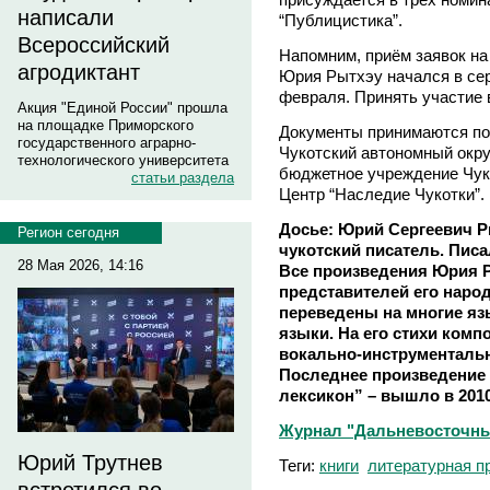
написали
“Публицистика”.
Всероссийский
Напомним, приём заявок на
агродиктант
Юрия Рытхэу начался в сер
февраля. Принять участие в
Акция "Единой России" прошла
на площадке Приморского
Документы принимаются по 
государственного аграрно-
Чукотский автономный округ
технологического университета
бюджетное учреждение Чук
статьи раздела
Центр “Наследие Чукотки”.
Досье: Юрий Сергеевич Ры
Регион сегодня
чукотский писатель. Писа
28 Мая 2026, 14:16
Все произведения Юрия 
представителей его народ
переведены на многие я
языки. На его стихи ком
вокально-инструментальн
Последнее произведение
лексикон” – вышло в 2010
Журнал "Дальневосточны
Юрий Трутнев
Теги:
книги
литературная п