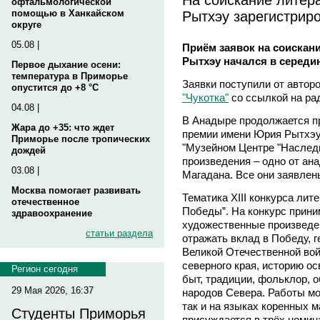
офтальмологической
Рытхэу зарегистрир
помощью в Ханкайском
округе
05.08 |
Приём заявок на соискан
Рытхэу начался в середи
Первое дыхание осени:
температура в Приморье
Заявки поступили от автор
опустится до +8 °C
"Чукотка"
со ссылкой на рад
04.08 |
В Анадыре продолжается пр
Жара до +35: что ждет
премии имени Юрия Рытхэу.
Приморье после тропических
"Музейном Центре "Наследи
дождей
произведения – одно от ана
03.08 |
Магадана. Все они заявлен
Москва помогает развивать
Тематика ХIII конкурса лит
отечественное
Победы”. На конкурс прин
здравоохранение
художественные произведен
статьи раздела
отражать вклад в Победу, г
Великой Отечественной войн
северного края, историю ос
Регион сегодня
быт, традиции, фольклор,
29 Мая 2026, 16:37
народов Севера. Работы мо
так и на языках коренных 
Студенты Приморья
присуждается в трёх номина