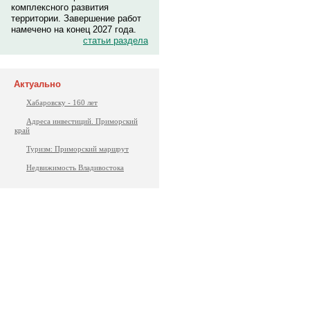
комплексного развития
территории. Завершение работ
намечено на конец 2027 года.
статьи раздела
Актуально
Хабаровску - 160 лет
Адреса инвестиций. Приморский
край
Туризм: Приморский маршрут
Недвижимость Владивостока