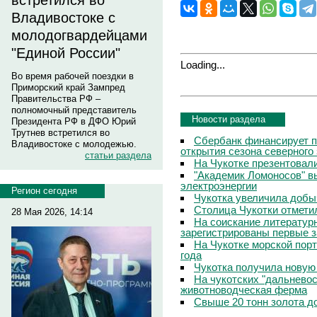
встретился во
Владивостоке с
молодогвардейцами
"Единой России"
Loading...
Во время рабочей поездки в
Приморский край Зампред
Правительства РФ –
полномочный представитель
Новости раздела
Президента РФ в ДФО Юрий
Трутнев встретился во
Сбербанк финансирует п
Владивостоке с молодежью.
открытия сезона северного
статьи раздела
На Чукотке презентовал
"Академик Ломоносов" в
электроэнергии
Регион сегодня
Чукотка увеличила добы
Столица Чукотки отметил
28 Мая 2026, 14:14
На соискание литератур
зарегистрированы первые з
На Чукотке морской порт
года
Чукотка получила новую
На чукотских "дальневос
животноводческая ферма
Свыше 20 тонн золота до