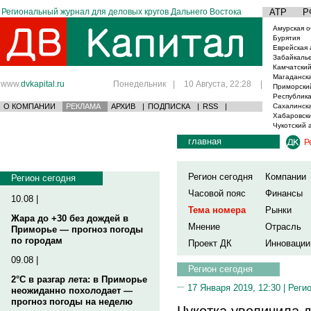
Региональный журнал для деловых кругов Дальнего Востока
АТР
Р
Амурская о
Бурятия
Еврейская 
Забайкаль
Камчатский
Магаданска
www.
dvkapital.ru
Понедельник
|
10 Августа, 22:28
|
Приморски
Республика
О КОМПАНИИ
РЕКЛАМА
АРХИВ
|
ПОДПИСКА
|
RSS
|
Сахалинска
Хабаровски
Чукотский 
главная
Р
Регион сегодня
Компании
Регион сегодня
Часовой пояс
Финансы
10.08 |
Тема номера
Рынки
Жара до +30 без дождей в
Мнение
Отрасль
Приморье — прогноз погоды
по городам
Проект ДК
Инновации
09.08 |
Регион сегодня
2°C в разгар лета: в Приморье
17 Января 2019, 12:30 |
Реги
неожиданно похолодает —
прогноз погоды на неделю
Чукотка увеличила д