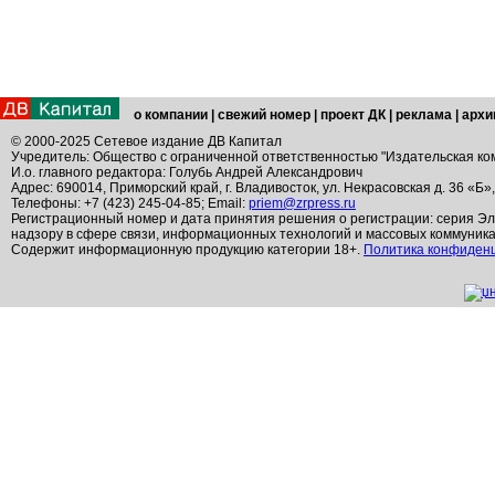
о компании
|
свежий номер
|
проект ДК
|
реклама
|
архи
© 2000-2025 Сетевое издание ДВ Капитал
Учредитель: Общество с ограниченной ответственностью "Издательская ко
И.о. главного редактора: Голубь Андрей Александрович
Адрес: 690014, Приморский край, г. Владивосток, ул. Некрасовская д. 36 «Б»
Телефоны: +7 (423) 245-04-85; Email:
priem@zrpress.ru
Регистрационный номер и дата принятия решения о регистрации: серия Эл
надзору в сфере связи, информационных технологий и массовых коммуник
Содержит информационную продукцию категории 18+.
Политика конфиден