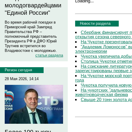
Loading...
молодогвардейцами
"Единой России"
Во время рабочей поездки в
Новости раздела
Приморский край Зампред
Правительства РФ –
Сбербанк финансирует п
открытия сезона северного
полномочный представитель
Президента РФ в ДФО Юрий
На Чукотке презентовал
Трутнев встретился во
"Академик Ломоносов" в
Владивостоке с молодежью.
электроэнергии
статьи раздела
Чукотка увеличила добы
Столица Чукотки отметил
На соискание литератур
Регион сегодня
зарегистрированы первые з
На Чукотке морской порт
28 Мая 2026, 14:14
года
Чукотка получила новую
На чукотских "дальневос
животноводческая ферма
Свыше 20 тонн золота до