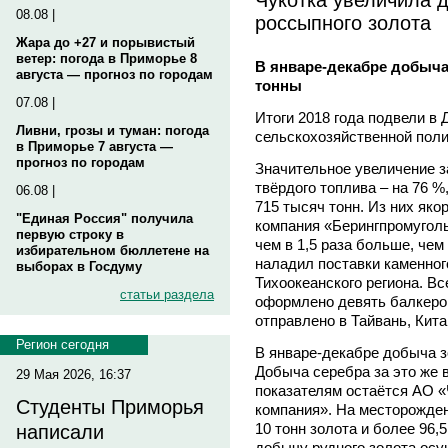
08.08 |
россыпного золота
Жара до +27 и порывистый
ветер: погода в Приморье 8
В январе-декабре добыча 
августа — прогноз по городам
тонны
07.08 |
Итоги 2018 года подвели в
Ливни, грозы и туман: погода
сельскохозяйственной пол
в Приморье 7 августа —
прогноз по городам
Значительное увеличение 
твёрдого топлива – на 76 %
06.08 |
715 тысяч тонн. Из них як
"Единая Россия" получила
компания «Берингпромуголь
первую строку в
чем в 1,5 раза больше, чем 
избирательном бюллетене на
наладил поставки каменного
выборах в Госдуму
Тихоокеанского региона. В
статьи раздела
оформлено девять балкеров
отправлено в Тайвань, Кит
Регион сегодня
В январе-декабре добыча зо
Добыча серебра за это же в
29 Мая 2026, 16:37
показателям остаётся АО «
Студенты Приморья
компания». На месторожден
10 тонн золота и более 96,5
написали
добычу рудного золота осу