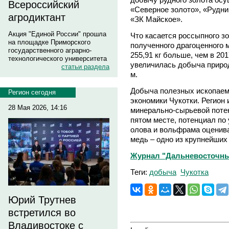
Всероссийский
«Северное золото», «Рудни
агродиктант
«ЗК Майское».
Акция "Единой России" прошла
Что касается россыпного зо
на площадке Приморского
полученного драгоценного м
государственного аграрно-
255,91 кг больше, чем в 201
технологического университета
увеличилась добыча природн
статьи раздела
м.
Добыча полезных ископаем
Регион сегодня
экономики Чукотки. Регион
28 Мая 2026, 14:16
минерально-сырьевой потен
пятом месте, потенциал по
олова и вольфрама оценива
медь – одно из крупнейших
Журнал "Дальневосточны
Теги:
добыча
Чукотка
Юрий Трутнев
встретился во
Владивостоке с