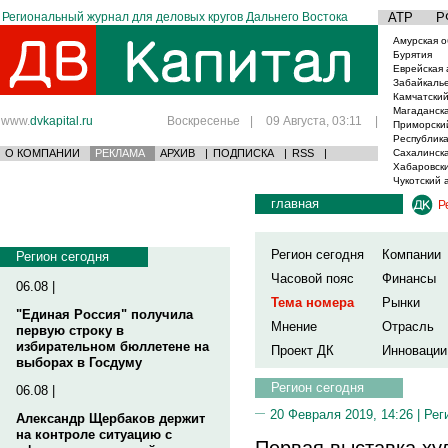
Региональный журнал для деловых кругов Дальнего Востока
АТР
Р
Амурская о
Бурятия
Еврейская 
Забайкаль
Камчатский
Магаданска
www.
dvkapital.ru
Воскресенье
|
09 Августа, 03:11
|
Приморски
Республика
О КОМПАНИИ
РЕКЛАМА
АРХИВ
|
ПОДПИСКА
|
RSS
|
Сахалинска
Хабаровски
Чукотский 
главная
Р
Регион сегодня
Компании
Регион сегодня
Часовой пояс
Финансы
06.08 |
Тема номера
Рынки
"Единая Россия" получила
Мнение
Отрасль
первую строку в
избирательном бюллетене на
Проект ДК
Инновации
выборах в Госдуму
Регион сегодня
06.08 |
20 Февраля 2019, 14:26 |
Рег
Александр Щербаков держит
на контроле ситуацию с
Первая выставка ху