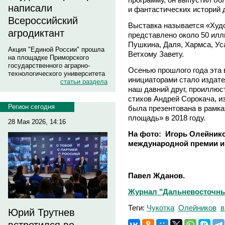
написали
и фантастических историй 
Всероссийский
Выставка называется «Худо
агродиктант
представлено около 50 илл
Пушкина, Даля, Хармса, Ус
Акция "Единой России" прошла
Ветхому Завету.
на площадке Приморского
государственного аграрно-
Осенью прошлого года эта 
технологического университета
инициаторами стало издате
статьи раздела
наш давний друг, проиллюс
стихов Андрей Сорокача, и
Регион сегодня
была презентована в рамка
площадь» в 2018 году.
28 Мая 2026, 14:16
На фото: Игорь Олейник
международной премии им
Павел Жданов.
Журнал "Дальневосточны
Теги:
Чукотка
Олейников
в
Юрий Трутнев