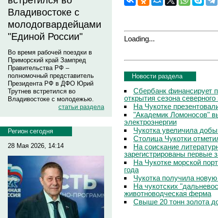
встретился во
Владивостоке с
молодогвардейцами
"Единой России"
Loading...
Во время рабочей поездки в
Приморский край Зампред
Правительства РФ –
полномочный представитель
Новости раздела
Президента РФ в ДФО Юрий
Сбербанк финансирует п
Трутнев встретился во
открытия сезона северного
Владивостоке с молодежью.
На Чукотке презентовал
статьи раздела
"Академик Ломоносов" в
электроэнергии
Чукотка увеличила добы
Регион сегодня
Столица Чукотки отметил
28 Мая 2026, 14:14
На соискание литератур
зарегистрированы первые з
На Чукотке морской порт
года
Чукотка получила новую
На чукотских "дальневос
животноводческая ферма
Свыше 20 тонн золота до