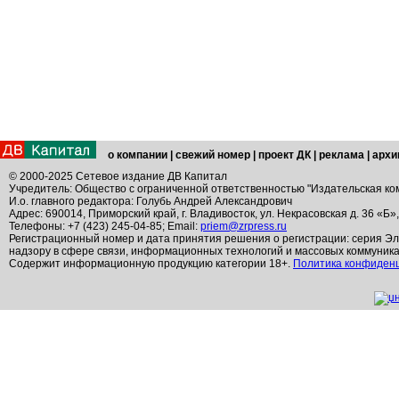
о компании
|
свежий номер
|
проект ДК
|
реклама
|
архи
© 2000-2025 Сетевое издание ДВ Капитал
Учредитель: Общество с ограниченной ответственностью "Издательская ко
И.о. главного редактора: Голубь Андрей Александрович
Адрес: 690014, Приморский край, г. Владивосток, ул. Некрасовская д. 36 «Б»
Телефоны: +7 (423) 245-04-85; Email:
priem@zrpress.ru
Регистрационный номер и дата принятия решения о регистрации: серия Эл
надзору в сфере связи, информационных технологий и массовых коммуник
Содержит информационную продукцию категории 18+.
Политика конфиден