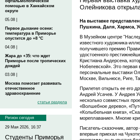
офтальмологической
Олейникова открыла
помощью в Ханкайском
округе
05.08 |
На выставке представлен
Пушкина, Даля, Хармса, У
Первое дыхание осени:
температура в Приморье
В Музейном центре "Наслед
опустится до +8 °C
известного художника-иллю
04.08 |
получившего премию Правит
удостоенного престижнейш
Жара до +35: что ждет
Кристиана Андерсена, кото
Приморье после тропических
дождей
Нобелевской». Это первая 
персональные выставки Ол
03.08 |
Москве, Вильнюсе, Риге, Т
Москва помогает развивать
Прилетел открыть ее его дру
отечественное
здравоохранение
Андрей Усачев. У Андрея У
несколько совместных прое
статьи раздела
«Волшебное дерево», «Путе
«Колыбельная книга», «Ска
мореплавание». Многие кри
Регион сегодня
29 Мая 2026, 16:37
Писатель-сказочник, автор
впервые приехал на Чукотк
Студенты Приморья
программу, он выпустил бол