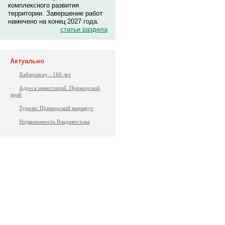
комплексного развития
территории. Завершение работ
намечено на конец 2027 года.
статьи раздела
Актуально
Хабаровску - 160 лет
Адреса инвестиций. Приморский
край
Туризм: Приморский маршрут
Недвижимость Владивостока