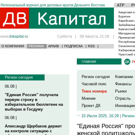
Региональный журнал для деловых кругов Дальнего Востока
АТР
Р
Амурская о
Бурятия
Еврейская 
Забайкаль
Камчатский
Магаданска
www.
dvkapital.ru
Суббота
|
08 Августа, 21:28
|
Приморски
Республика
О КОМПАНИИ
РЕКЛАМА
АРХИВ
|
ПОДПИСКА
|
RSS
|
Сахалинска
Хабаровски
Чукотский 
главная
Р
Регион сегодня
Компании
Регион сегодня
Часовой пояс
Финансы
06.08 |
Тема номера
Рынки
"Единая Россия" получила
Мнение
Отрасль
первую строку в
избирательном бюллетене на
Проект ДК
Инновации
выборах в Госдуму
15 Июля 2025, 16:29 |
Регион
06.08 |
"Единая Россия" пр
Александр Щербаков держит
на контроле ситуацию с
женской политшкол