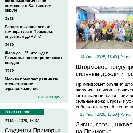
офтальмологической
помощью в Ханкайском
округе
05.08 |
Первое дыхание осени:
температура в Приморье
опустится до +8 °C
04.08 |
Жара до +35: что ждет
14 Июля 2025, 15:49 |
Регион
Приморье после тропических
дождей
Штормовое предупр
03.08 |
сильные дожди и гр
Москва помогает развивать
отечественное
Примгидромет объявил што
здравоохранение
июля из-за выхода тропиче
юго-западной части Примо
статьи раздела
сильные дожди, грозы и ус
соблюдать меры безопасно
Регион сегодня
13 Июля 2025, 15:53 |
Регион
29 Мая 2026, 16:37
Ливни, грозы, шквал
Студенты Приморья
на Приморье