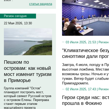
статьи раздела
Регион сегодня
22 Мая 2026, 13:30
03 Июля 2025, 21:53 |
Регион
"Климатическое без
синоптики дали про
Пешком по
Завтра, 4 июля, погоду в П
островам: как новый
высотная ложбина. Местам
мост изменит туризм
возможны грозы. Ночью и у
туман. Ветер будет слабым
в Приморье
Примгидромете.
Группа компаний "Остов"
02 Июля 2025, 17:43 |
Регион
планирует построить мост,
который свяжет Русский остров
Герои среди нас: вс
с островом Елены. Переправа
прошла в Фокино
станет первым этапом
масштабного проекта