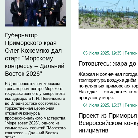
Губернатор
Приморского края
Олег Кожемяко дал
05 Июля 2025, 19:35 |
Регион
старт "Морскому
Готовьтесь: жара до
конгрессу – Дальний
Восток 2026"
Жаркая и солнечная погода
температура воздуха днём 
В Дальневосточном морском
популярных приморских го
тренажерном центре Морского
Находке — ожидаются комф
государственного университета
прогулок у моря.
им. адмирала Г. И. Невельского
во Владивостоке состоялась
04 Июля 2025, 15:37 |
Регион
торжественная церемония
открытия конкурса
Проект из Приморья
профессионального мастерства
Всероссийском конк
"Море зовет 2026", одного из
самых ярких событий "Морского
инициатив
конгресса – Дальний Восток
2026".