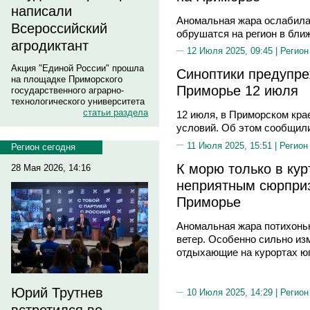
написали
Аномальная жара ослабила
Всероссийский
обрушатся на регион в бли
агродиктант
12 Июля 2025, 09:45 |
Регион
Акция "Единой России" прошла
Синоптики предупре
на площадке Приморского
Приморье 12 июля
государственного аграрно-
технологического университета
статьи раздела
12 июля, в Приморском кра
условий. Об этом сообщили
11 Июля 2025, 15:51 |
Регион
Регион сегодня
К морю только в кур
28 Мая 2026, 14:16
неприятным сюрпри
Приморье
Аномальная жара потихоньк
ветер. Особенно сильно из
отдыхающие на курортах ю
Юрий Трутнев
10 Июля 2025, 14:29 |
Регион