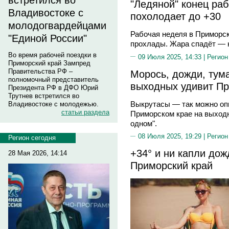
встретился во
"Ледяной" конец ра
Владивостоке с
похолодает до +30
молодогвардейцами
Рабочая неделя в Приморск
"Единой России"
прохлады. Жара спадёт — н
Во время рабочей поездки в
09 Июля 2025, 14:33 |
Регион
Приморский край Зампред
Правительства РФ –
Морось, дожди, тум
полномочный представитель
выходных удивит Пр
Президента РФ в ДФО Юрий
Трутнев встретился во
Выкрутасы — так можно опи
Владивостоке с молодежью.
статьи раздела
Приморском крае на выходн
одном".
08 Июля 2025, 19:29 |
Регион
Регион сегодня
+34° и ни капли до
28 Мая 2026, 14:14
Приморский край