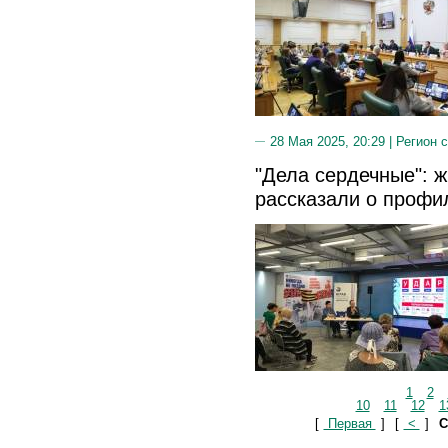
28 Мая 2025, 20:29 |
Регион 
"Дела сердечные": 
рассказали о профи
1
2
10
11
12
1
[
Первая
]
[
<
]
С