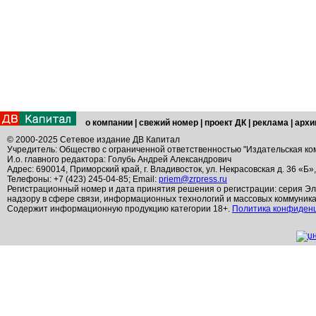
о компании
|
свежий номер
|
проект ДК
|
реклама
|
архи
© 2000-2025 Сетевое издание ДВ Капитал
Учредитель: Общество с ограниченной ответственностью "Издательская ко
И.о. главного редактора: Голубь Андрей Александрович
Адрес: 690014, Приморский край, г. Владивосток, ул. Некрасовская д. 36 «Б»
Телефоны: +7 (423) 245-04-85; Email:
priem@zrpress.ru
Регистрационный номер и дата принятия решения о регистрации: серия Эл
надзору в сфере связи, информационных технологий и массовых коммуник
Содержит информационную продукцию категории 18+.
Политика конфиден