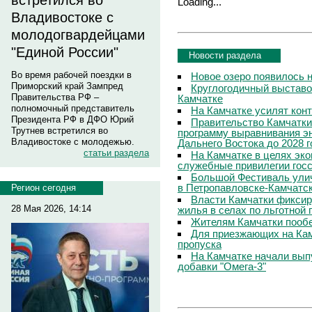
встретился во
Loading...
Владивостоке с
молодогвардейцами
"Единой России"
Новости раздела
Во время рабочей поездки в
Новое озеро появилось 
Приморский край Зампред
Круглогодичный выставо
Правительства РФ –
Камчатке
полномочный представитель
На Камчатке усилят кон
Президента РФ в ДФО Юрий
Правительство Камчатки
Трутнев встретился во
программу выравнивания э
Владивостоке с молодежью.
Дальнего Востока до 2028 г
статьи раздела
На Камчатке в целях эк
служебные привилегии гос
Большой Фестиваль улич
в Петропавловске-Камчатс
Регион сегодня
Власти Камчатки фиксир
28 Мая 2026, 14:14
жилья в селах по льготной
Жителям Камчатки пооб
Для приезжающих на Ка
пропуска
На Камчатке начали вып
добавки "Омега-3"