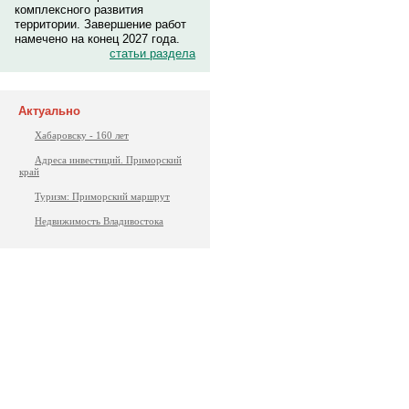
комплексного развития
территории. Завершение работ
намечено на конец 2027 года.
статьи раздела
Актуально
Хабаровску - 160 лет
Адреса инвестиций. Приморский
край
Туризм: Приморский маршрут
Недвижимость Владивостока