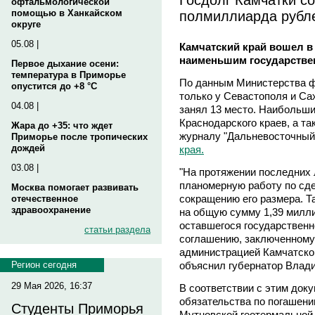
офтальмологической
полмиллиарда рубл
помощью в Ханкайском
округе
05.08 |
Камчатский край вошел в 
наименьшим государств
Первое дыхание осени:
температура в Приморье
По данным Министерства фи
опустится до +8 °C
только у Севастополя и Са
04.08 |
занял 13 место. Наибольши
Краснодарского краев, а т
Жара до +35: что ждет
журналу "Дальневосточный
Приморье после тропических
дождей
края.
03.08 |
"На протяжении последних 
планомерную работу по сде
Москва помогает развивать
сокращению его размера. Т
отечественное
здравоохранение
на общую сумму 1,39 милл
оставшегося государственно
статьи раздела
соглашению, заключенному 
администрацией Камчатско
объяснил губернатор Влад
Регион сегодня
29 Мая 2026, 16:37
В соответствии с этим доку
обязательства по погашени
Студенты Приморья
Мутновской геотермальной