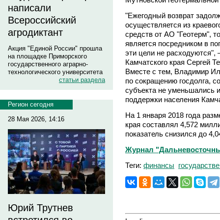
написали
"Ежегодный возврат задолж
Всероссийский
осуществляется из краевог
агродиктант
средств от АО "Геотерм", т
является посредником в по
Акция "Единой России" прошла
эти цели не расходуются",
на площадке Приморского
Камчатского края Сергей Те
государственного аграрно-
Вместе с тем, Владимир Ил
технологического университета
статьи раздела
по сокращению госдолга, 
субъекта не уменьшались и
поддержки населения Камча
Регион сегодня
На 1 января 2018 года разм
28 Мая 2026, 14:16
края составлял 4,572 милли
показатель снизился до 4,
Журнал "Дальневосточны
Теги:
финансы
государстве
Юрий Трутнев