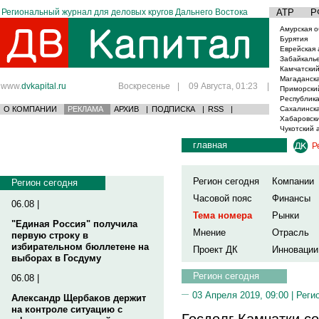
Региональный журнал для деловых кругов Дальнего Востока
АТР
Р
Амурская о
Бурятия
Еврейская 
Забайкаль
Камчатский
Магаданска
www.
dvkapital.ru
Воскресенье
|
09 Августа, 01:23
|
Приморски
Республика
О КОМПАНИИ
РЕКЛАМА
АРХИВ
|
ПОДПИСКА
|
RSS
|
Сахалинска
Хабаровски
Чукотский 
главная
Р
Регион сегодня
Компании
Регион сегодня
Часовой пояс
Финансы
06.08 |
Тема номера
Рынки
"Единая Россия" получила
Мнение
Отрасль
первую строку в
избирательном бюллетене на
Проект ДК
Инновации
выборах в Госдуму
Регион сегодня
06.08 |
03 Апреля 2019, 09:00 |
Реги
Александр Щербаков держит
на контроле ситуацию с
Госдолг Камчатки с