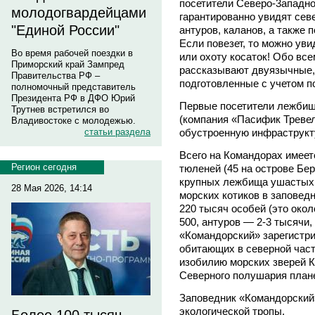
посетители Северо-3ападн
молодогвардейцами
гарантированно увидят сев
"Единой России"
антуров, каланов, а также 
Если повезет, то можно ув
Во время рабочей поездки в
или охоту косаток! Обо вс
Приморский край Зампред
рассказывают двуязычные,
Правительства РФ –
подготовленные с учетом п
полномочный представитель
Президента РФ в ДФО Юрий
Первые посетители лежбищ
Трутнев встретился во
(компания «Пасифик Треве
Владивостоке с молодежью.
обустроенную инфраструкт
статьи раздела
Всего на Командорах имеет
Регион сегодня
тюленей (45 на острове Бер
крупных лежбища ушастых 
28 Мая 2026, 14:14
морских котиков в заповед
220 тысяч особей (это окол
500, антуров — 2-3 тысячи,
«Командорский» зарегистри
обитающих в северной част
изобилию морских зверей 
Северного полушария план
Заповедник «Командорский
экологической тропы.