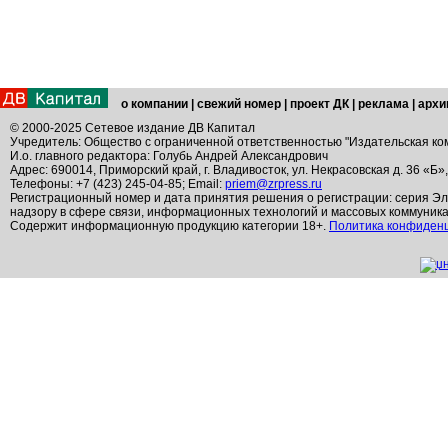
о компании
|
свежий номер
|
проект ДК
|
реклама
|
архи
© 2000-2025 Сетевое издание ДВ Капитал
Учредитель: Общество с ограниченной ответственностью "Издательская ко
И.о. главного редактора: Голубь Андрей Александрович
Адрес: 690014, Приморский край, г. Владивосток, ул. Некрасовская д. 36 «Б»
Телефоны: +7 (423) 245-04-85; Email:
priem@zrpress.ru
Регистрационный номер и дата принятия решения о регистрации: серия Эл
надзору в сфере связи, информационных технологий и массовых коммуник
Содержит информационную продукцию категории 18+.
Политика конфиден