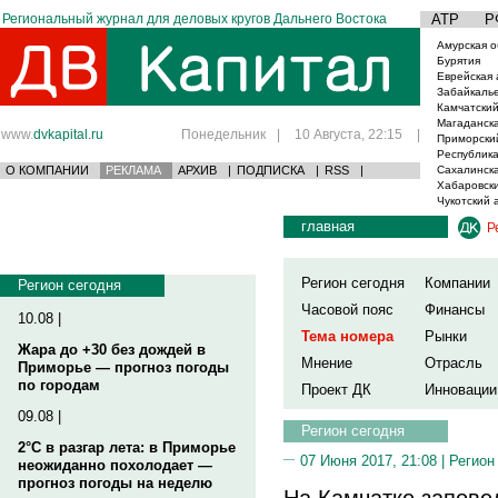
Региональный журнал для деловых кругов Дальнего Востока
АТР
Р
Амурская о
Бурятия
Еврейская 
Забайкаль
Камчатский
Магаданска
www.
dvkapital.ru
Понедельник
|
10 Августа, 22:15
|
Приморски
Республика
О КОМПАНИИ
РЕКЛАМА
АРХИВ
|
ПОДПИСКА
|
RSS
|
Сахалинска
Хабаровски
Чукотский 
главная
Р
Регион сегодня
Компании
Регион сегодня
Часовой пояс
Финансы
10.08 |
Тема номера
Рынки
Жара до +30 без дождей в
Мнение
Отрасль
Приморье — прогноз погоды
по городам
Проект ДК
Инновации
09.08 |
Регион сегодня
2°C в разгар лета: в Приморье
07 Июня 2017, 21:08 |
Регион
неожиданно похолодает —
прогноз погоды на неделю
На Камчатке запове