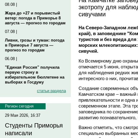
08.08 |
экотропу для наблю
сивучами
Жара до +27 и порывистый
ветер: погода в Приморье 8
августа — прогноз по городам
На Северо-Западном лежб
07.08 |
край), в заповеднике "К
туристов и без вреда дл
Ливни, грозы и туман: погода
морских млекопитающих: 
в Приморье 7 августа —
прогноз по городам
сивучей.
06.08 |
Ко Всемирному дню охраны
отмечается 5 июня, открыт
"Единая Россия" получила
для наблюдения редких жив
первую строку в
избирательном бюллетене на
интересного о них, прочит
выборах в Госдуму
Создание современных объ
статьи раздела
Камчатском крае – важный
привлекательности и одна и
современном этапе. Эта тр
Регион сегодня
заповедника по сохранению
29 Мая 2026, 16:37
развитию познавательного,
Студенты Приморья
Важно отметить, что смотр
написали
специально выбранных мест