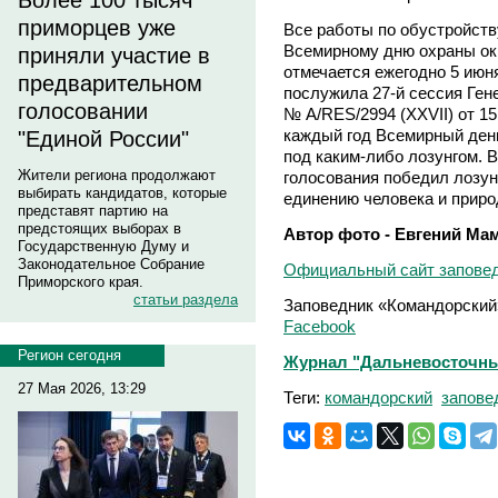
Более 100 тысяч
приморцев уже
Все работы по обустройств
Всемирному дню охраны ок
приняли участие в
отмечается ежегодно 5 июн
предварительном
послужила 27-й сессия Ге
голосовании
№ A/RES/2994 (XXVII) от 15
каждый год Всемирный ден
"Единой России"
под каким-либо лозунгом. В
Жители региона продолжают
голосования победил лозун
выбирать кандидатов, которые
единению человека и приро
представят партию на
предстоящих выборах в
Автор фото - Евгений Мам
Государственную Думу и
Законодательное Собрание
Официальный сайт запове
Приморского края.
статьи раздела
Заповедник «Командорский
Facebook
Регион сегодня
Журнал "Дальневосточны
27 Мая 2026, 13:29
Теги:
командорский
запове