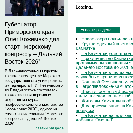
Loading...
Губернатор
Новости раздела
Приморского края
Олег Кожемяко дал
Новое озеро появилось 
Круглогодичный выставо
старт "Морскому
Камчатке
На Камчатке усилят кон
конгрессу – Дальний
Правительство Камчатки
Восток 2026"
программу выравнивания э
Дальнего Востока до 2028 г
В Дальневосточном морском
На Камчатке в целях эк
тренажерном центре Морского
служебные привилегии гос
государственного университета
Большой Фестиваль улич
им. адмирала Г. И. Невельского
в Петропавловске-Камчатс
во Владивостоке состоялась
Власти Камчатки фиксир
торжественная церемония
жилья в селах по льготной
открытия конкурса
Жителям Камчатки пооб
профессионального мастерства
Для приезжающих на Ка
"Море зовет 2026", одного из
пропуска
самых ярких событий "Морского
На Камчатке начали вып
конгресса – Дальний Восток
добавки "Омега-3"
2026".
статьи раздела