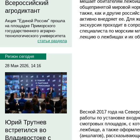
мешает обитателям лежбищ
Всероссийский
общепринятой мировой нор
агродиктант
также, как и другие россий
активно внедряет ее. Для ж
Акция "Единой России" прошла
экскурсия проходит в сопр
на площадке Приморского
специалиста по морским мл
государственного аграрно-
технологического университета
лекцию о лежбищах и их об
статьи раздела
Регион сегодня
28 Мая 2026, 14:16
Весной 2017 года на Севе
работы по установке входн
Юрий Трутнев
смотровых площадок, с кот
встретился во
лежбище, а также оформл
(аншлагов), рассказывающи
Владивостоке с