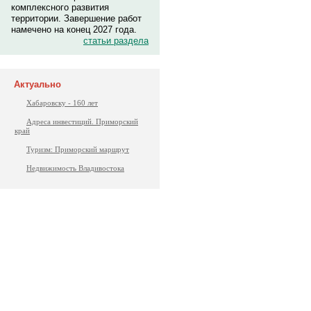
комплексного развития
территории. Завершение работ
намечено на конец 2027 года.
статьи раздела
Актуально
Хабаровску - 160 лет
Адреса инвестиций. Приморский
край
Туризм: Приморский маршрут
Недвижимость Владивостока