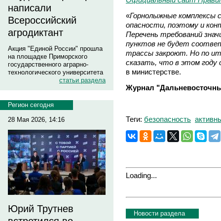
написали
«
Горнолыжные комплексы 
Всероссийский
опасности, поэтому и конт
агродиктант
Перечень требований значи
пунктов не будет соотве
Акция "Единой России" прошла
трассы закроют. Но по ит
на площадке Приморского
сказать, что в этом году
государственного аграрно-
в министерстве.
технологического университета
статьи раздела
Журнал "Дальневосточны
Регион сегодня
Теги:
безопасность
активн
28 Мая 2026, 14:16
Loading...
Юрий Трутнев
Новости раздела