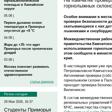
офтальмологической
горнолыжных склон
помощью в Ханкайском
округе
05.08 |
Особое внимание в места
проверке безопасности д
Первое дыхание осени:
скатывающиеся с них дет
температура в Приморье
лыжниками и сноубордис
опустится до +8 °C
04.08 |
Межведомственная рабоча
правительства Камчатског
Жара до +35: что ждет
использования горнолыж
Приморье после тропических
дождей
этом сообщили в министе
края.
03.08 |
В настоящее время уже пр
Москва помогает развивать
Петропавловске-Камчатском
отечественное
здравоохранение
Автономная проверка (собс
горнолыжном склоне в Пала
статьи раздела
проходит проверка безопас
Вилючинске.
Регион сегодня
В состав межведомственно
29 Мая 2026, 16:37
региональных управлений Р
МЧС, министерства спорта 
Студенты Приморья
Официальный сайт Прави