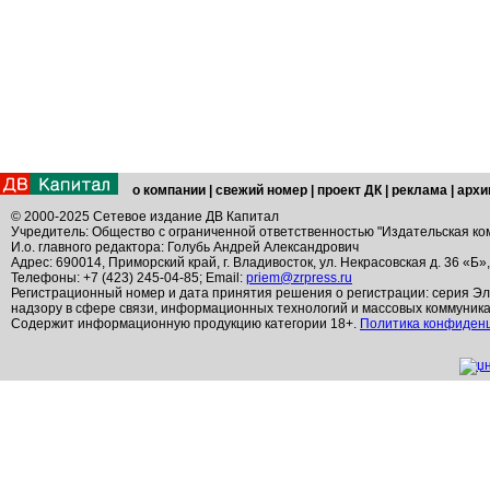
о компании
|
свежий номер
|
проект ДК
|
реклама
|
архи
© 2000-2025 Сетевое издание ДВ Капитал
Учредитель: Общество с ограниченной ответственностью "Издательская ко
И.о. главного редактора: Голубь Андрей Александрович
Адрес: 690014, Приморский край, г. Владивосток, ул. Некрасовская д. 36 «Б»
Телефоны: +7 (423) 245-04-85; Email:
priem@zrpress.ru
Регистрационный номер и дата принятия решения о регистрации: серия Эл
надзору в сфере связи, информационных технологий и массовых коммуник
Содержит информационную продукцию категории 18+.
Политика конфиден