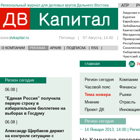
Региональный журнал для деловых кругов Дальнего Востока
АТР
Р
Амурская о
Бурятия
Еврейская 
Забайкаль
Камчатский
Магаданска
www.
dvkapital.ru
Пятница
|
07 Августа, 14:40
|
Приморски
Республика
О КОМПАНИИ
РЕКЛАМА
АРХИВ
|
ПОДПИСКА
|
RSS
|
Сахалинска
Хабаровски
Чукотский 
главная
Р
Регион сегодня
Компании
Регион сегодня
Часовой пояс
Финансы
06.08 |
Тема номера
Рынки
"Единая Россия" получила
Мнение
Отрасль
первую строку в
избирательном бюллетене на
Проект ДК
Инновации
выборах в Госдуму
Регион сегодня
06.08 |
14 Января 2013, 14:00 |
Реги
Александр Щербаков держит
на контроле ситуацию с
На Камчатке провер