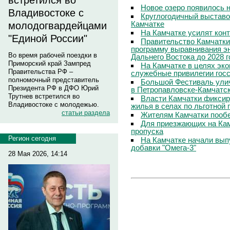
встретился во
Новое озеро появилось 
Владивостоке с
Круглогодичный выставо
Камчатке
молодогвардейцами
На Камчатке усилят кон
"Единой России"
Правительство Камчатки
программу выравнивания э
Во время рабочей поездки в
Дальнего Востока до 2028 г
Приморский край Зампред
На Камчатке в целях эк
Правительства РФ –
служебные привилегии гос
полномочный представитель
Большой Фестиваль улич
Президента РФ в ДФО Юрий
в Петропавловске-Камчатс
Трутнев встретился во
Власти Камчатки фиксир
Владивостоке с молодежью.
жилья в селах по льготной
статьи раздела
Жителям Камчатки пооб
Для приезжающих на Ка
пропуска
Регион сегодня
На Камчатке начали вып
добавки "Омега-3"
28 Мая 2026, 14:14