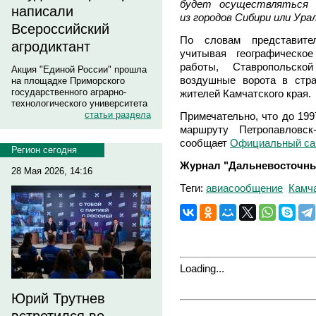
будет осуществляться 
написали
из городов Сибири или Урал
Всероссийский
По словам представите
агродиктант
учитывая географическо
работы, Ставропольск
Акция "Единой России" прошла
воздушные ворота в стр
на площадке Приморского
государственного аграрно-
жителей Камчатского края.
технологического университета
статьи раздела
Примечательно, что до 199
маршруту Петропавловс
сообщает
Официальный сай
Регион сегодня
Журнал "Дальневосточны
28 Мая 2026, 14:16
Теги:
авиасообщение
Камч
Loading...
Юрий Трутнев