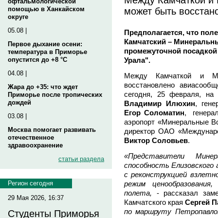
офтальмологической
может быть восстан
помощью в Ханкайском
округе
05.08 |
Предполагается, что пол
Камчатский – Минеральн
Первое дыхание осени:
промежуточной посадкой 
температура в Приморье
Урала".
опустится до +8 °C
04.08 |
Между Камчаткой и М
восстановлено авиасооб
Жара до +35: что ждет
сегодня, 25 февраля, на 
Приморье после тропических
дождей
Владимир Илюхин
, ген
Егор Соломатин
, генера
03.08 |
аэропорт «Минеральные 
Москва помогает развивать
директор ОАО «Междунар
отечественное
Виктор Соловьев
.
здравоохранение
«Представители Мине
статьи раздела
способность Елизовского 
с реконструкцией взлетн
режим ценообразования,
Регион сегодня
полета,
- рассказал зам
29 Мая 2026, 16:37
Камчатского края
Сергей 
по маршруту Петропавло
Студенты Приморья