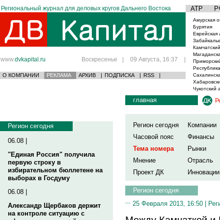
Региональный журнал для деловых кругов Дальнего Востока
АТР
Р
Амурская о
Бурятия
Еврейская 
Забайкаль
Камчатский
Магаданска
www.
dvkapital.ru
Воскресенье
|
09 Августа, 16:37
|
Приморски
Республика
О КОМПАНИИ
РЕКЛАМА
АРХИВ
|
ПОДПИСКА
|
RSS
|
Сахалинска
Хабаровски
Чукотский 
главная
Р
Регион сегодня
Компании
Регион сегодня
Часовой пояс
Финансы
06.08 |
Тема номера
Рынки
"Единая Россия" получила
Мнение
Отрасль
первую строку в
избирательном бюллетене на
Проект ДК
Инновации
выборах в Госдуму
Регион сегодня
06.08 |
25 Февраля 2013, 16:50 |
Рег
Александр Щербаков держит
на контроле ситуацию с
Между Камчаткой и