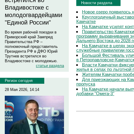
встретился во
Новости раздела
Владивостоке с
Новое озеро появилось 
молодогвардейцами
Круглогодичный выставо
Камчатке
"Единой России"
На Камчатке усилят кон
Правительство Камчатки
Во время рабочей поездки в
программу выравнивания э
Приморский край Зампред
Дальнего Востока до 2028 г
Правительства РФ –
На Камчатке в целях эк
полномочный представитель
служебные привилегии гос
Президента РФ в ДФО Юрий
Большой Фестиваль улич
Трутнев встретился во
в Петропавловске-Камчатс
Владивостоке с молодежью.
Власти Камчатки фиксир
статьи раздела
жилья в селах по льготной
Жителям Камчатки пооб
Для приезжающих на Ка
Регион сегодня
пропуска
На Камчатке начали вып
28 Мая 2026, 14:14
добавки "Омега-3"