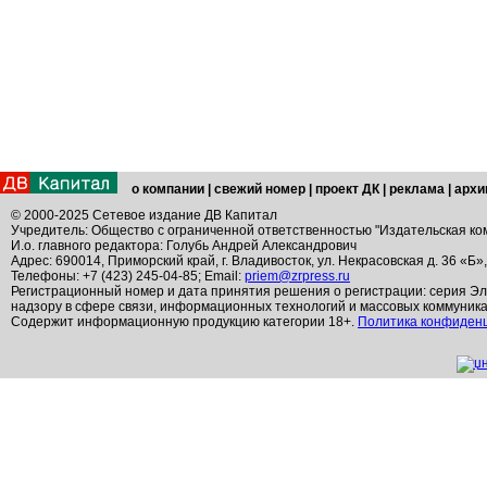
о компании
|
свежий номер
|
проект ДК
|
реклама
|
архи
© 2000-2025 Сетевое издание ДВ Капитал
Учредитель: Общество с ограниченной ответственностью "Издательская ко
И.о. главного редактора: Голубь Андрей Александрович
Адрес: 690014, Приморский край, г. Владивосток, ул. Некрасовская д. 36 «Б»
Телефоны: +7 (423) 245-04-85; Email:
priem@zrpress.ru
Регистрационный номер и дата принятия решения о регистрации: серия Эл
надзору в сфере связи, информационных технологий и массовых коммуник
Содержит информационную продукцию категории 18+.
Политика конфиден