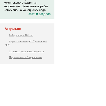
комплексного развития
территории. Завершение работ
намечено на конец 2027 года.
статьи раздела
Актуально
Хабаровску - 160 лет
Адреса инвестиций. Приморский
край
Туризм: Приморский маршрут
Недвижимость Владивостока