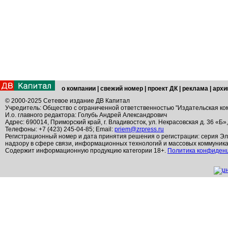
о компании
|
свежий номер
|
проект ДК
|
реклама
|
архи
© 2000-2025 Сетевое издание ДВ Капитал
Учредитель: Общество с ограниченной ответственностью "Издательская ко
И.о. главного редактора: Голубь Андрей Александрович
Адрес: 690014, Приморский край, г. Владивосток, ул. Некрасовская д. 36 «Б»
Телефоны: +7 (423) 245-04-85; Email:
priem@zrpress.ru
Регистрационный номер и дата принятия решения о регистрации: серия Эл
надзору в сфере связи, информационных технологий и массовых коммуник
Содержит информационную продукцию категории 18+.
Политика конфиден