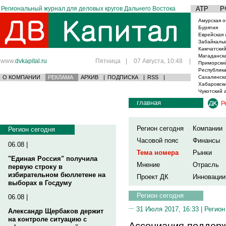
Региональный журнал для деловых кругов Дальнего Востока
АТР
Р
Амурская о
Бурятия
Еврейская 
Забайкаль
Камчатский
Магаданска
www.
dvkapital.ru
Пятница
|
07 Августа, 10:48
|
Приморски
Республика
О КОМПАНИИ
РЕКЛАМА
АРХИВ
|
ПОДПИСКА
|
RSS
|
Сахалинска
Хабаровски
Чукотский 
главная
Р
Регион сегодня
Компании
Регион сегодня
Часовой пояс
Финансы
06.08 |
Тема номера
Рынки
"Единая Россия" получила
Мнение
Отрасль
первую строку в
избирательном бюллетене на
Проект ДК
Инновации
выборах в Госдуму
Регион сегодня
06.08 |
31 Июля 2017, 16:33 |
Регион
Александр Щербаков держит
на контроле ситуацию с
Ассоциация поддер