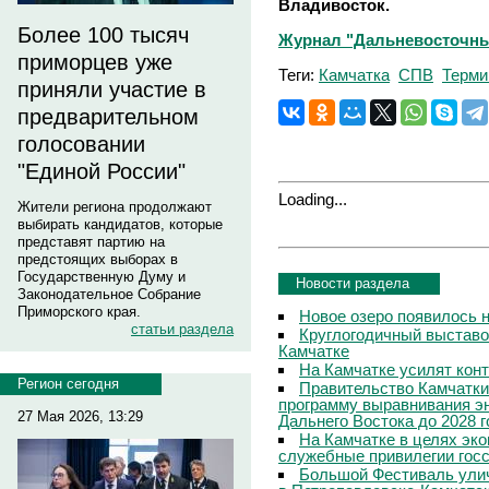
Владивосток.
Более 100 тысяч
Журнал "Дальневосточны
приморцев уже
Теги:
Камчатка
СПВ
Терми
приняли участие в
предварительном
голосовании
"Единой России"
Loading...
Жители региона продолжают
выбирать кандидатов, которые
представят партию на
предстоящих выборах в
Государственную Думу и
Новости раздела
Законодательное Собрание
Приморского края.
Новое озеро появилось 
статьи раздела
Круглогодичный выставо
Камчатке
На Камчатке усилят кон
Регион сегодня
Правительство Камчатки
программу выравнивания э
27 Мая 2026, 13:29
Дальнего Востока до 2028 г
На Камчатке в целях эк
служебные привилегии гос
Большой Фестиваль улич