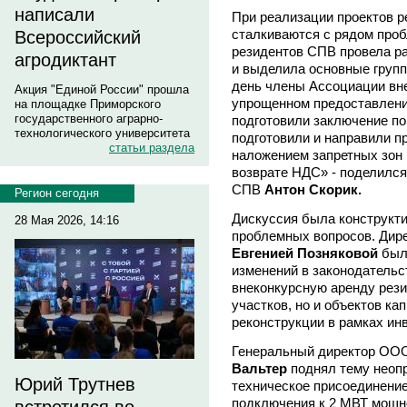
написали
При реализации проектов р
сталкиваются с рядом про
Всероссийский
резидентов СПВ провела ра
агродиктант
и выделила основные групп
день члены Ассоциации вне
Акция "Единой России" прошла
упрощенном предоставлени
на площадке Приморского
государственного аграрно-
подготовили заключение по
технологического университета
подготовили и направили 
статьи раздела
наложением запретных зон 
возврате НДС» - поделилс
СПВ
Антон Скорик.
Регион сегодня
Дискуссия была конструкти
28 Мая 2026, 14:16
проблемных вопросов. Дир
Евгенией Позняковой
был
изменений в законодательс
внеконкурсную аренду рез
участков, но и объектов к
реконструкции в рамках ин
Генеральный директор ООО
Вальтер
поднял тему неопр
Юрий Трутнев
техническое присоединение
подключения к 2 МВТ мощно