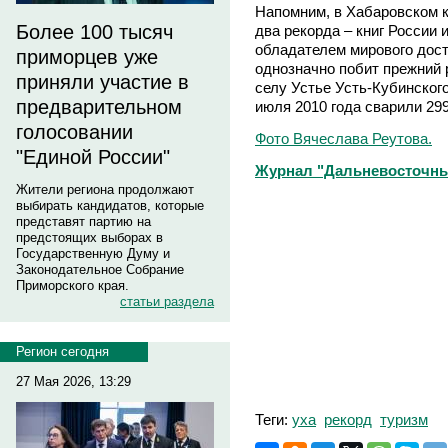
Напомним, в Хабаровском к
Более 100 тысяч
два рекорда – книг России и
обладателем мирового дост
приморцев уже
однозначно побит прежний
приняли участие в
селу Устье Усть-Кубинског
предварительном
июля 2010 года сварили 299
голосовании
Фото Вячеслава Реутова.
"Единой России"
Журнал "Дальневосточны
Жители региона продолжают
выбирать кандидатов, которые
представят партию на
предстоящих выборах в
Государственную Думу и
Законодательное Собрание
Приморского края.
статьи раздела
Регион сегодня
27 Мая 2026, 13:29
Теги:
уха
рекорд
туризм