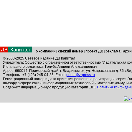
о компании
|
свежий номер
|
проект ДК
|
реклама
|
архи
© 2000-2025 Сетевое издание ДВ Капитал
Учредитель: Общество с ограниченной ответственностью "Издательская ко
И.о. главного редактора: Голубь Андрей Александрович
Адрес: 690014, Приморский край, г. Владивосток, ул. Некрасовская д. 36 «Б»
Телефоны: +7 (423) 245-04-85; Email:
priem@zrpress.ru
Регистрационный номер и дата принятия решения о регистрации: серия Эл
надзору в сфере связи, информационных технологий и массовых коммуник
Содержит информационную продукцию категории 18+.
Политика конфиден