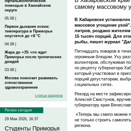
офтальмологической
самому массовому 
помощью в Ханкайском
округе
05.08 |
В Хабаровске установлен
массовое угощение ухой".
Первое дыхание осени:
литров, роздано жителям
температура в Приморье
15 тысяч порций. Для это
опустится до +8 °C
рыбы, пишет журнал "Да
04.08 |
Пятнадцать поваров в тече
Жара до +35: что ждет
огромным блюдом. Уху разл
Приморье после тропических
дождей
волонтеров, обслуживая по
по рецепту губернатора Ха
03.08 |
который участвовал в приг
Москва помогает развивать
порций дегустаторам, выбр
отечественное
социальных сетях.
здравоохранение
Рекорд на месте зафиксиро
статьи раздела
Алексей Свистунов, вручи
губернатору края Вячеслав
Регион сегодня
«Теперь мы смело можем го
29 Мая 2026, 16:37
не только строить самолеты,
региона.
Студенты Приморья