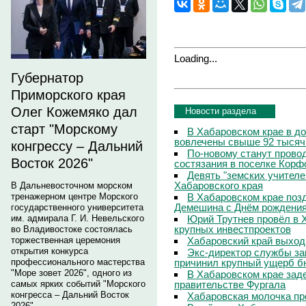
Loading...
Губернатор
Приморского края
Олег Кожемяко дал
Новости раздела
старт "Морскому
В Хабаровском крае в д
вовлечены свыше 92 тысяч
конгрессу – Дальний
По-новому станут прово
Восток 2026"
состязания в поселке Корф
Девять "земских учителе
Хабаровского края
В Дальневосточном морском
В Хабаровском крае поз
тренажерном центре Морского
Демешина с Днём рождени
государственного университета
Юрий Трутнев провёл в 
им. адмирала Г. И. Невельского
крупных инвестпроектов
во Владивостоке состоялась
Хабаровский край выход
торжественная церемония
открытия конкурса
Экс-директор службы за
причинил крупный ущерб б
профессионального мастерства
"Море зовет 2026", одного из
В Хабаровском крае зад
правительстве Фургала
самых ярких событий "Морского
конгресса – Дальний Восток
Хабаровская молочка пр
2026".