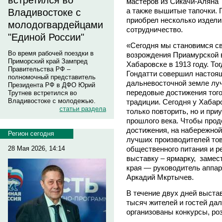
встретился во
мастеров из Сикачи-Аляна 
а также вышитые тапочки.
Владивостоке с
приобрел несколько издел
молодогвардейцами
сотрудничество.
"Единой России"
«Сегодня мы становимся св
Во время рабочей поездки в
возрождения Приамурской 
Приморский край Зампред
Хабаровске в 1913 году. То
Правительства РФ –
Гондатти совершил настоя
полномочный представитель
дальневосточной земле луч
Президента РФ в ДФО Юрий
передовые достижения того
Трутнев встретился во
Владивостоке с молодежью.
традиции. Сегодня у Хабаро
статьи раздела
только повторить, но и пр
прошлого века. Чтобы про
достижения, на набережно
Регион сегодня
лучших производителей тов
общественного питания и ре
28 Мая 2026, 14:14
выставку – ярмарку, замес
края — руководитель аппар
Аркадий Мкртычев.
В течение двух дней выста
тысяч жителей и гостей да
организованы конкурсы, ро