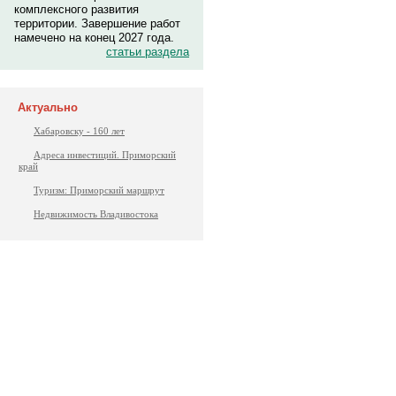
комплексного развития
территории. Завершение работ
намечено на конец 2027 года.
статьи раздела
Актуально
Хабаровску - 160 лет
Адреса инвестиций. Приморский
край
Туризм: Приморский маршрут
Недвижимость Владивостока