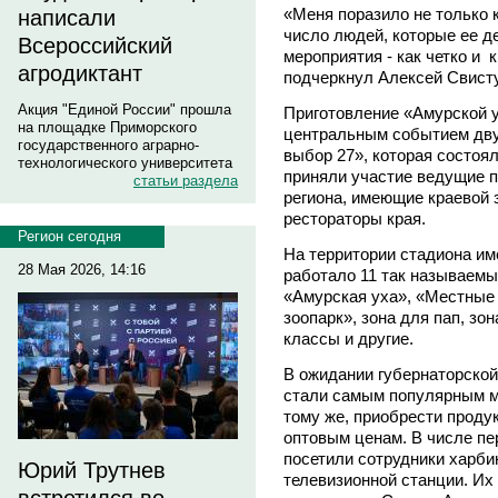
«Меня поразило не только 
написали
число людей, которые ее де
Всероссийский
мероприятия - как четко и 
агродиктант
подчеркнул Алексей Свист
Акция "Единой России" прошла
Приготовление «Амурской у
на площадке Приморского
центральным событием дву
государственного аграрно-
выбор 27», которая состоял
технологического университета
приняли участие ведущие 
статьи раздела
региона, имеющие краевой 
рестораторы края.
Регион сегодня
На территории стадиона им
28 Мая 2026, 14:16
работало 11 так называемы
«Амурская уха», «Местные
зоопарк», зона для пап, зо
классы и другие.
В ожидании губернаторской
стали самым популярным ме
тому же, приобрести проду
оптовым ценам. В числе п
посетили сотрудники харби
Юрий Трутнев
телевизионной станции. Их