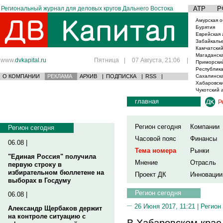
Региональный журнал для деловых кругов Дальнего Востока
АТР
Р
Амурская о
Бурятия
Еврейская 
Забайкаль
Камчатский
Магаданска
www.
dvkapital.ru
Пятница
|
07 Августа, 21:06
|
Приморски
Республика
О КОМПАНИИ
РЕКЛАМА
АРХИВ
|
ПОДПИСКА
|
RSS
|
Сахалинска
Хабаровски
Чукотский 
главная
Р
Регион сегодня
Компании
Регион сегодня
Часовой пояс
Финансы
06.08 |
Тема номера
Рынки
"Единая Россия" получила
Мнение
Отрасль
первую строку в
избирательном бюллетене на
Проект ДК
Инновации
выборах в Госдуму
Регион сегодня
06.08 |
26 Июня 2017, 11:21 |
Регион
Александр Щербаков держит
на контроле ситуацию с
В Хабаровском крае 