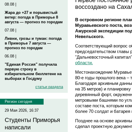
08.08 |
воссоздано на Саха
Жара до +27 и порывистый
ветер: погода в Приморье 8
В островном регионе пла
августа — прогноз по городам
Муравьевского поста, во
07.08 |
Амурской экспедиции под
Невельского.
Ливни, грозы и туман: погода
в Приморье 7 августа —
Соответствующий вопрос о
прогноз по городам
председательством главы 
06.08 |
"Дальневосточный капитал
области.
"Единая Россия" получила
первую строку в
Местонахождение Муравьев
избирательном бюллетене на
80-е годы прошлого века – т
выборах в Госдуму
Благодаря архивным данны
статьи раздела
на 35 метров) и планировк
деревянный форт, окруженн
метровыми башнями по угл
Регион сегодня
составе поста, которым ко
29 Мая 2026, 16:37
более 70 солдат и батарея 
Студенты Приморья
Позднее на основе архивны
сделал проектную докумен
написали