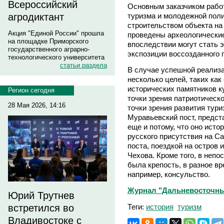
Всероссийский
Основным заказчиком рабо
туризма и молодежной поли
агродиктант
строительством объекта на
Акция "Единой России" прошла
проведены археологически
на площадке Приморского
впоследствии могут стать 
государственного аграрно-
экспозиции воссозданного 
технологического университета
статьи раздела
В случае успешной реализа
несколько целей, таких как
исторических памятников к
Регион сегодня
точки зрения патриотическо
28 Мая 2026, 14:16
точки зрения развития тури
Муравьевский пост, предст
еще и потому, что оно исто
русского присутствия на С
поста, поездкой на остров 
Чехова. Кроме того, в непо
была крепость, в разное в
например, консульство.
Журнал "Дальневосточны
Юрий Трутнев
Теги:
история
туризм
встретился во
Владивостоке с