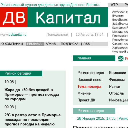
Региональный журнал для деловых кругов Дальнего Востока
АТР
Р
Амурская о
Бурятия
Еврейская 
Забайкаль
Камчатский
Магаданска
www.
dvkapital.ru
Понедельник
|
10 Августа, 18:54
|
Приморски
Республика
О КОМПАНИИ
РЕКЛАМА
АРХИВ
|
ПОДПИСКА
|
RSS
|
Сахалинска
Хабаровски
Чукотский 
главная
Р
Регион сегодня
Компании
Регион сегодня
Часовой пояс
Финансы
10.08 |
Тема номера
Рынки
Жара до +30 без дождей в
Мнение
Отрасль
Приморье — прогноз погоды
по городам
Проект ДК
Инновации
09.08 |
Регион сегодня
2°C в разгар лета: в Приморье
28 Января 2015, 17:35 |
Реги
неожиданно похолодает —
прогноз погоды на неделю
Первое постоянное 