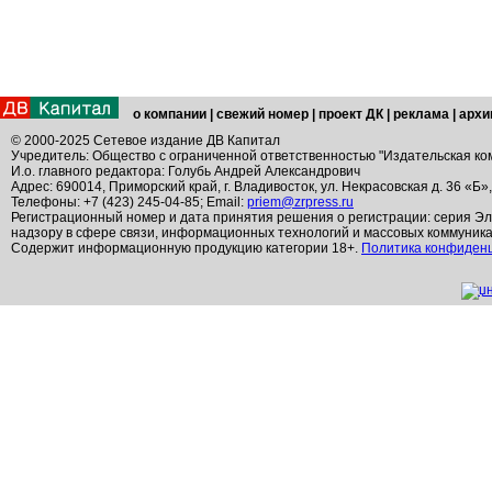
о компании
|
свежий номер
|
проект ДК
|
реклама
|
архи
© 2000-2025 Сетевое издание ДВ Капитал
Учредитель: Общество с ограниченной ответственностью "Издательская ко
И.о. главного редактора: Голубь Андрей Александрович
Адрес: 690014, Приморский край, г. Владивосток, ул. Некрасовская д. 36 «Б»
Телефоны: +7 (423) 245-04-85; Email:
priem@zrpress.ru
Регистрационный номер и дата принятия решения о регистрации: серия Эл
надзору в сфере связи, информационных технологий и массовых коммуник
Содержит информационную продукцию категории 18+.
Политика конфиден