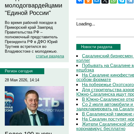
молодогвардейцами
"Единой России"
Во время рабочей поездки в
Loading...
Приморский край Зампред
Правительства РФ –
полномочный представитель
Президента РФ в ДФО Юрий
Трутнев встретился во
Новости раздела
Владивостоке с молодежью.
Сахалинский бизнесмен 
статьи раздела
коллег
Побывать на Сахалине м
кешбэка
Регион сегодня
На Сахалине кинофестив
особом формате
28 Мая 2026, 14:14
На побережье Охотского
Для строительства аэро
Южно-Сахалинска ищут про
В Южно-Сахалинске откр
Со 2 июля автомобили и
задекларировать на Сахал
В Сахалинской таможне 
На Сахалин поступят но
Жители Сахалинской обл
коронавирус бесплатно