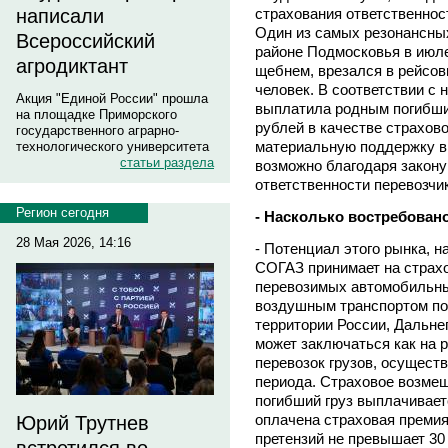
страхования ответственнос
написали
Один из самых резонансных
Всероссийский
районе Подмосковья в июле
агродиктант
щебнем, врезался в рейсов
человек. В соответствии с
Акция "Единой России" прошла
выплатила родным погибши
на площадке Приморского
рублей в качестве страхов
государственного аграрно-
материальную поддержку в 
технологического университета
статьи раздела
возможно благодаря закону
ответственности перевозчи
Регион сегодня
- Насколько востребовано
28 Мая 2026, 14:16
- Потенциал этого рынка, н
СОГАЗ принимает на страхо
перевозимых автомобильн
воздушным транспортом по
территории России, Дальнег
может заключаться как на р
перевозок грузов, осущест
периода. Страховое возме
погибший груз выплачивает
оплачена страховая премия
Юрий Трутнев
претензий не превышает 30