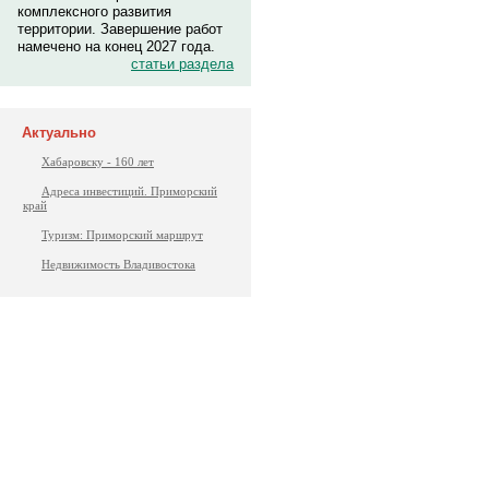
комплексного развития
территории. Завершение работ
намечено на конец 2027 года.
статьи раздела
Актуально
Хабаровску - 160 лет
Адреса инвестиций. Приморский
край
Туризм: Приморский маршрут
Недвижимость Владивостока