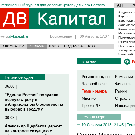
Региональный журнал для деловых кругов Дальнего Востока
АТР
Р
Амурская о
Бурятия
Еврейская 
Забайкаль
Камчатский
Магаданска
www.
dvkapital.ru
Воскресенье
|
09 Августа, 17:07
|
Приморски
Республика
О КОМПАНИИ
РЕКЛАМА
АРХИВ
|
ПОДПИСКА
|
RSS
|
Сахалинска
Хабаровски
Чукотский 
главная
Р
Регион сегодня
Компании
Регион сегодня
Часовой пояс
Финансы
06.08 |
Тема номера
Рынки
"Единая Россия" получила
Мнение
Отрасль
первую строку в
избирательном бюллетене на
Проект ДК
Инновации
выборах в Госдуму
Тема номера
06.08 |
19 Декабря 2013, 21:45 |
Тем
Александр Щербаков держит
на контроле ситуацию с
Сергей Мезенин, те