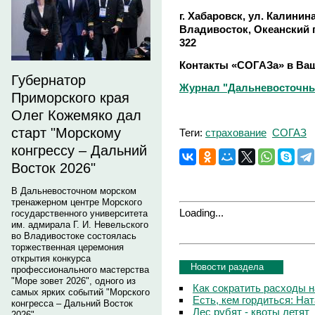
г. Хабаровск, ул. Калинина, 
Владивосток, Океанский пр.,
322
Контакты «СОГАЗа» в Ва
Губернатор
Журнал "Дальневосточный
Приморского края
Олег Кожемяко дал
старт "Морскому
Теги:
страхование
СОГАЗ
конгрессу – Дальний
Восток 2026"
В Дальневосточном морском
тренажерном центре Морского
Loading...
государственного университета
им. адмирала Г. И. Невельского
во Владивостоке состоялась
торжественная церемония
открытия конкурса
Новости раздела
профессионального мастерства
"Море зовет 2026", одного из
Как сократить расходы 
самых ярких событий "Морского
Есть, кем гордиться: На
конгресса – Дальний Восток
Лес рубят - квоты летят
2026".