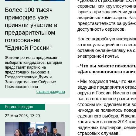
- Договор страхования СОГ
сервисы, как круглосуточн
Более 100 тысяч
юриста при заключении дог
приморцев уже
аварийных комиссаров. Раз
представительств за рубе
приняли участие в
доступность сервисов.
предварительном
Более подробную информац
голосовании
за консультацией по телеф
"Единой России"
оставив онлайн-заявку на 
электронной почты.
Жители региона продолжают
выбирать кандидатов, которые
- Что вы можете пожелат
представят партию на
«Дальневосточного капи
предстоящих выборах в
Государственную Думу и
- Мы гордимся тем, что на
Законодательное Собрание
ведущие предприятия отра
Приморского края.
статьи раздела
округа и России. Именно н
нас на постоянное развити
стороны мы сделаем все во
Регион сегодня
никогда не появилось пово
сделанного выбора. Я жел
27 Мая 2026, 13:29
капитала» в новом 2014 год
надежных партнеров, семей
страховых случаев!