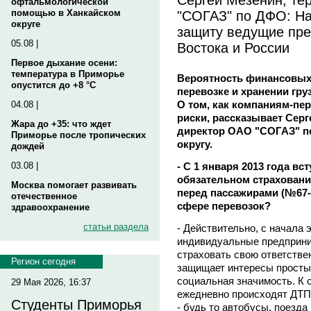
офтальмологической
"СОГАЗ" по ДФО: Н
помощью в Ханкайском
округе
защиту ведущие пре
05.08 |
Востока и России
Первое дыхание осени:
температура в Приморье
Вероятность финансовых 
опустится до +8 °C
перевозке и хранении груз
О том, как компаниям-пе
04.08 |
риски, рассказывает Сер
Жара до +35: что ждет
директор ОАО "СОГАЗ" п
Приморье после тропических
округу.
дождей
- С 1 января 2013 года в
03.08 |
обязательном страховани
Москва помогает развивать
перед пассажирами (№67-
отечественное
сфере перевозок?
здравоохранение
статьи раздела
- Действительно, с начала э
индивидуальные предприни
страховать свою ответстве
Регион сегодня
защищает интересы простых
социальная значимость. К 
29 Мая 2026, 16:37
ежедневно происходят ДТП
Студенты Приморья
- будь то автобусы, поезда