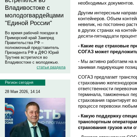
встретился во
необходимых документов.
Владивостоке с
Другим интересным направ
молодогвардейцами
контейнеров. Объем контей
"Единой России"
невелик, но постоянно раст
в других странах на конте
Во время рабочей поездки в
десяти-пятнадцати процент
Приморский край Зампред
Правительства РФ –
- Какие еще страховые пр
полномочный представитель
СОГАЗ может предложить
Президента РФ в ДФО Юрий
Трутнев встретился во
- Мы активно работаем на 
Владивостоке с молодежью.
занимая лидирующие позиц
статьи раздела
СОГАЗ предлагает транспо
страхованию железнодорожн
Регион сегодня
ответственности перевозчи
28 Мая 2026, 14:14
терминала, таможенных пер
страхования гарантирует 
процессе перевозки любыми
- Какую поддержку спец
транспортным оператора
страхования грузов или о