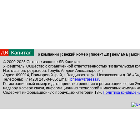
о компании
|
свежий номер
|
проект ДК
|
реклама
|
архи
© 2000-2025 Сетевое издание ДВ Капитал
Учредитель: Общество с ограниченной ответственностью "Издательская ко
И.о. главного редактора: Голубь Андрей Александрович
Адрес: 690014, Приморский край, г. Владивосток, ул. Некрасовская д. 36 «Б»
Телефоны: +7 (423) 245-04-85; Email:
priem@zrpress.ru
Регистрационный номер и дата принятия решения о регистрации: серия Эл
надзору в сфере связи, информационных технологий и массовых коммуник
Содержит информационную продукцию категории 18+.
Политика конфиден