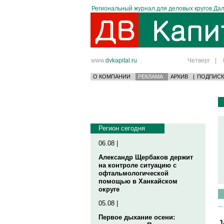
Региональный журнал для деловых кругов Дал
www.
dvkapital.ru
Четверг
|
О КОМПАНИИ
РЕКЛАМА
АРХИВ
|
ПОДПИСК
Регион сегодня
06.08 |
Александр Щербаков держит
на контроле ситуацию с
офтальмологической
помощью в Ханкайском
округе
05.08 |
Первое дыхание осени:
J