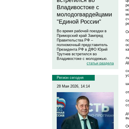
встретился во
ц
р
Владивостоке с
н
молодогвардейцами
м
с
"Единой России"
р
Во время рабочей поездки в
О
Приморский край Зампред
п
Правительства РФ –
о
полномочный представитель
к
Президента РФ в ДФО Юрий
Трутнев встретился во
л
Владивостоке с молодежью.
д
статьи раздела
с
у
Регион сегодня
ш
28 Мая 2026, 14:14
о
с
с
д
в
О