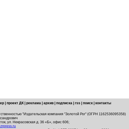
ер
|
проект ДК
|
реклама
|
архив
|
подписка
|
rss
|
поиск
|
контакты
тственностью "Издательская компания "Золотой Рог" (ОГРН 1162536095358)
ксандрович
ток, ул. Некрасовская д. 36 «Б», офис 606;
zrpress.ru