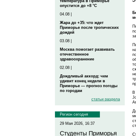
температура в Приморье
опустится до +8 °C
Б
04.08 |
м
Жара до +35: что ждет
П
Приморье после тропических
п
дождей
з
03.08 |
П
Москва помогает развивать
н
отечественное
п
здравоохранение
о
т
02.08 |
с
н
Дождливый аккорд: чем
т
удивит конец недели в
п
Приморье — прогноз погоды
по городам
В
J
статьи раздела
А
Д
Регион сегодня
м
с
29 Мая 2026, 16:37
с
Студенты Приморья
С