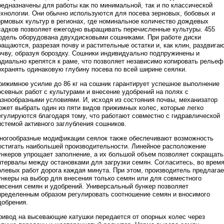
редназначены для работы как по минимальной, так и по классической
ехнологии. Они обычно используются для посева зерновых, бобовых и
ормовых культур в регионах, где номинальное количество дождевых
садков позволяет ежегодно выращивать перечисленные культуры. 455
одель оборудована двухдисковыми сошниками. При работе диски
ращаются, разрезая почву и растительные остатки и, как клин, раздвига
очву, образуя бороздку. Сошники индивидуально подпружинены и
адиально крепятся к раме, что позволяет независимо копировать рельеф
охранять одинаковую глубину посева по всей ширине сеялки.
рижимное усилие до 86 кг на сошник гарантирует успешное выполнение
осевных работ с культурами и внесение удобрений на полях с
азнообразными условиями. И, исходя из состояния почвы, механизатор
ожет выбрать один из пяти видов прижимных колес, которые легко
егулируются благодаря тому, что работают совместно с гидравлической
истемой активного заглубления сошников.
ногообразные модификации сеялок также обеспечивают возможность
остигать наибольшей производительности. Линейное расположение
ункеров упрощает заполнение, а их большой объем позволяет сокращать
нтервалы между остановками для загрузки семян. Согласитесь, во врем
олевых работ дорога каждая минута. При этом, производитель предлагае
ункеры на выбор для внесения только семян или для совместного
несения семян и удобрений. Универсальный бункер позволяет
пределенным образом регулировать соотношение семян и вносимого
добрения.
ривод на высевающие катушки передается от опорных колес через