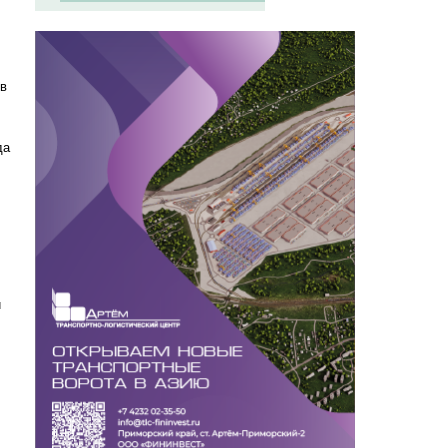
 в
да
и