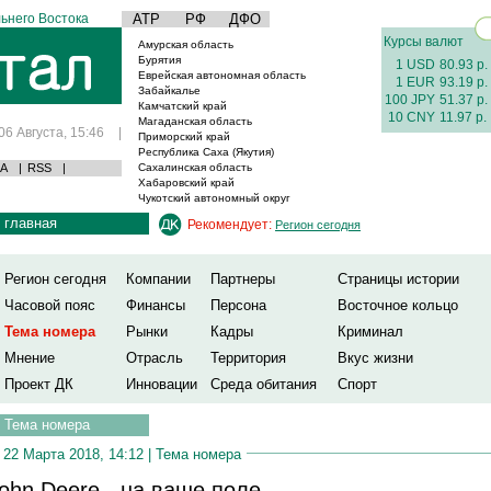
ьнего Востока
АТР
РФ
ДФО
Курсы валют
Амурская область
Бурятия
1 USD
80.93 р.
Еврейская автономная область
1 EUR
93.19 р.
Забайкалье
100 JPY
51.37 р.
Камчатский край
10 CNY
11.97 р.
Магаданская область
06 Августа, 15:46
|
Приморский край
Республика Саха (Якутия)
А
|
RSS
|
Сахалинская область
Хабаровский край
Чукотский автономный округ
главная
Рекомендует:
Регион сегодня
Регион сегодня
Компании
Партнеры
Страницы истории
Часовой пояс
Финансы
Персона
Восточное кольцо
Тема номера
Рынки
Кадры
Криминал
Мнение
Отрасль
Территория
Вкус жизни
Проект ДК
Инновации
Среда обитания
Спорт
Тема номера
22 Марта 2018, 14:12 |
Тема номера
ohn Deere - на ваше поле