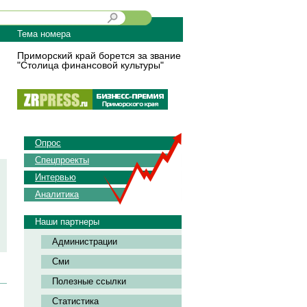
Тема номера
Приморский край борется за звание
"Столица финансовой культуры"
Опрос
Спецпроекты
Интервью
Аналитика
Наши партнеры
Администрации
Сми
Полезные ссылки
Статистика