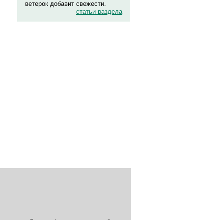
ветерок добавит свежести.
статьи раздела