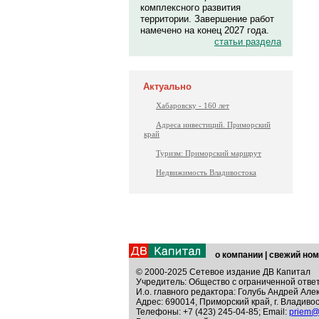
комплексного развития
территории. Завершение работ
намечено на конец 2027 года.
статьи раздела
Актуально
Хабаровску - 160 лет
Адреса инвестиций. Приморский
край
Туризм: Приморский маршрут
Недвижимость Владивостока
о компании
|
свежий ном
© 2000-2025 Сетевое издание ДВ Капитал
Учредитель: Общество с ограниченной отве
И.о. главного редактора: Голубь Андрей Але
Адрес: 690014, Приморский край, г. Владивос
Телефоны: +7 (423) 245-04-85; Email:
priem@