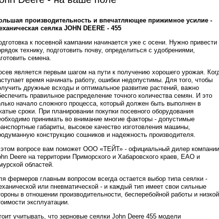
ольшая производительность и впечатляющее прижимное усилие -
еханическая сеялка JOHN DEERE - 455
одготовка к посевной кампании начинается уже с осени. Нужно привести
орядок технику, подготовить почву, определиться с удобрениями,
аготовить семена.
осев является первым шагом на пути к получению хорошего урожая. Ког
аступает время начинать работу, ошибки недопустимы. Для того, чтобы
олучить дружные всходы и оптимальное развитие растений, важно
беспечить правильное распределение точного количества семян. И это
олько начало сложного процесса, который должен быть выполнен в
жатые сроки. При планировании покупки посевного оборудования
еобходимо принимать во внимание многие факторы - допустимые
ранспортные габариты, высокое качество изготовления машины,
родуманную конструкцию сошников и надежность производителя.
 этом вопросе вам поможет ООО «ТЕЙТ» - официальный дилер компани
ohn Deere на территории Приморского и Хабаровского краев, ЕАО и
мурской областей.
ля фермеров главным вопросом всегда остается выбор типа сеялки -
еханической или пневматической - и каждый тип имеет свои сильные
тороны в отношении производительности, бесперебойной работы и низкой
тоимости эксплуатации.
тоит учитывать, что зерновые сеялки John Deere 455 модели