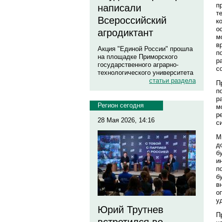
п
написали
т
Всероссийский
к
о
агродиктант
м
в
Акция "Единой России" прошла
п
на площадке Приморского
р
государственного аграрно-
с
технологического университета
статьи раздела
П
п
р
Регион сегодня
м
р
28 Мая 2026, 14:16
с
М
д
б
и
п
б
в
о
у
Юрий Трутнев
П