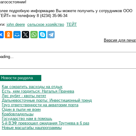
лагосостоянии!
олее подробную информацию Вы можете получить у сотрудников ООО
ТЕЙТ» по телефону 8 (4234) 35-96-34
еги:
john deere
сельское хозяйство
ТЕЙТ
Версия для печа
ading...
Новости раздела
Как сократить расходы на отдых
Есть, кем гордиться: Наталья Прачева
Лес рубят - квоты летят
Дальневосточные порты: Инвестиционный тренд
Груз ответственности на акватории порта
Один в пыли не воин
Крабовладельцы
Государство нам в помощь
5-й ВЭФ превзошел ожидания Трутнева в 6 раз
Новые масштабы нацпрограммы