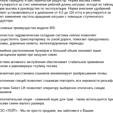
епную передачу и шестеренчатый редуктор. Норма высева семян
егулируется за счет изменения рабочей длины катушки, исходя из таблиц
орм высева в руководстве по эксплуатации. Норма внесения удобрений
ожет устанавливаться в диапазоне от 4,5 до 116 кг/га и регулируется за
чет изменения частоты вращения катушки с помощью ступенчатого
едуктора.
сновные преимущества модели 455:
олностью гидравлическая складная система сеялки позволяет
существлять транспортировку по узкой дороге, помогает преодолевать
анавы, дорожные кюветы, железнодорожные переезды
инейное расположение бункеров и большой объем экономит ваше
рагоценное время при загрузке семян
истема активного заглубления обеспечивает стабильное прижимное
силие и равномерную глубину посева
ахматная расстановка сошников минимизирует разбрасывание почвы
тклонение секций позволяет сошникам повторять все неровности рельеф
истема Select Lift позволяет оператору выборочно отключать секции
ошников
ополнительная опция - семенной ящик для трав - также используется пр
ысеве семян малого размера.
ОО «ТЕЙТ» - Мы не просто продаем, мы заботимся о Вашем