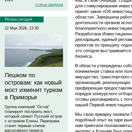
Мы, в свою очередь, созда
статьи раздела
для стимулирования инвест
принят закон «Об инвестиц
области». Завершена рабо
Регион сегодня
деятельности органов испо
благоприятного инвестицио
22 Мая 2026, 13:30
Разработана Инвестиционна
декларация, единый регла
проектов по принципу «одно
это сегодня выстраивается
бизнеса.
В области утверждены соб
пониженная ставка или пол
Пешком по
имущество, транспортного 
островам: как новый
организаций, реализующих 
преференции предоставляют
мост изменит туризм
порядок конкурсного отбор
в Приморье
готовы разговаривать с по
нашей Первой инвестицион
Группа компаний "Остов"
планирует построить мост,
Мы свою ярмарку назвали П
который свяжет Русский остров
подобный опыт на заре рын
с островом Елены. Переправа
нам приехали познакомитьс
станет первым этапом
масштабного проекта
интерес к Колыме был огро