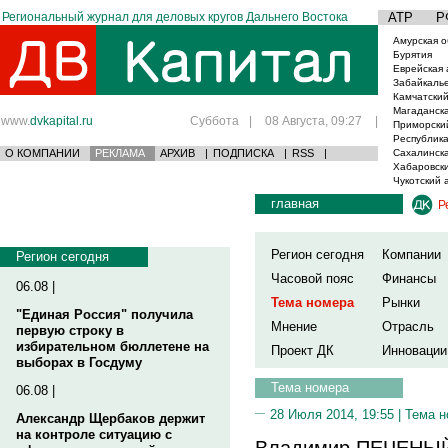
Региональный журнал для деловых кругов Дальнего Востока
АТР
Р
Амурская о
Бурятия
Еврейская 
Забайкаль
Камчатский
Магаданска
www.
dvkapital.ru
Суббота
|
08 Августа, 09:27
|
Приморски
Республика
О КОМПАНИИ
РЕКЛАМА
АРХИВ
|
ПОДПИСКА
|
RSS
|
Сахалинска
Хабаровски
Чукотский 
главная
Р
Регион сегодня
Компании
Регион сегодня
Часовой пояс
Финансы
06.08 |
Тема номера
Рынки
"Единая Россия" получила
Мнение
Отрасль
первую строку в
избирательном бюллетене на
Проект ДК
Инновации
выборах в Госдуму
Тема номера
06.08 |
28 Июля 2014, 19:55 |
Тема н
Александр Щербаков держит
на контроле ситуацию с
Владимир ПЕЧЕНЫЙ,