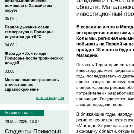
офтальмологической
области: Магаданск
помощью в Ханкайском
округе
инвестиционный пр
05.08 |
В середине июля в Магада
Первое дыхание осени:
температура в Приморье
интересуется проектами,
опустится до +8 °C
Колымы, региональными 
побывать на Первой инве
04.08 |
пройдет 18 июля и будет 
Жара до +35: что ждет
Магадана.
Приморье после тропических
дождей
Показать Территории есть ч
инвестору должен придавать 
03.08 |
годы последовательно двига
Москва помогает развивать
проект: запуск на полную м
отечественное
в опережающем режиме обес
здравоохранение
потребителей - разработчик
статьи раздела
провинции. Государственные
электропередачи, дорог.
Регион сегодня
В ближайшие годы, наряду
регионе появится нефтегаз
29 Мая 2026, 16:37
«Магадан-2» уже на старте
Студенты Приморья
экономику области, открыв