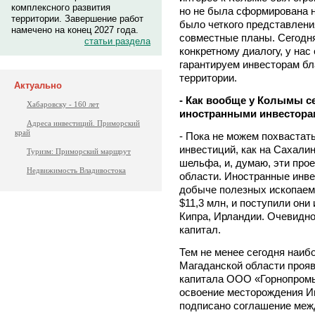
комплексного развития
но не была сформирована н
территории. Завершение работ
было четкого представлени
намечено на конец 2027 года.
совместные планы. Сегодня
статьи раздела
конкретному диалогу, у нас
гарантируем инвесторам бл
территории.
Актуально
- Как вообще у Колымы с
Хабаровску - 160 лет
иностранными инвестора
Адреса инвестиций. Приморский
край
- Пока не можем похваста
инвестиций, как на Сахали
Туризм: Приморский маршрут
шельфа, и, думаю, эти про
Недвижимость Владивостока
области. Иностранные инве
добыче полезных ископаем
$11,3 млн, и поступили они
Кипра, Ирландии. Очевидно,
капитал.
Тем не менее сегодня наиб
Магаданской области прояв
капитала ООО «Горнопром
освоение месторождения Иг
подписано соглашение меж