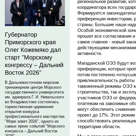
региональное развитие, ко
координатора всех государ
Формируется законодательс
преференции инвесторам, 
страны. Большие наши над
Особой экономической зоны
Губернатор
прошел все согласования и
Приморского края
самое главное - новый зак
действующими механизмам
Олег Кожемяко дал
активности.
старт "Морскому
Магаданской ОЭЗ будут во
конгрессу – Дальний
преференции, которые проп
Восток 2026"
потом постепенно «откусыв
привлекательность работы 
В Дальневосточном морском
таможенный режимы ОЭЗ мо
тренажерном центре Морского
строительства, так и эксп
государственного университета
им. адмирала Г. И. Невельского
участников ОЭЗ от федера
во Владивостоке состоялась
платежам на завозимые об
торжественная церемония
могут обеспечить снижени
открытия конкурса
проект до 17%. Этот режим 
профессионального мастерства
способствовать реализаци
"Море зовет 2026", одного из
территории области.
самых ярких событий "Морского
конгресса – Дальний Восток
2026".