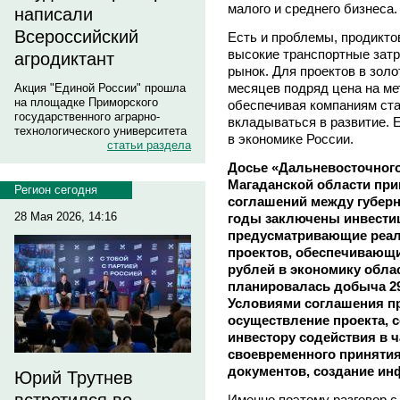
малого и среднего бизнеса.
написали
Всероссийский
Есть и проблемы, продикт
высокие транспортные зат
агродиктант
рынок. Для проектов в зол
месяцев подряд цена на ме
Акция "Единой России" прошла
на площадке Приморского
обеспечивая компаниям ст
государственного аграрно-
вкладываться в развитие. 
технологического университета
в экономике России.
статьи раздела
Досье «Дальневосточного
Магаданской области при
Регион сегодня
соглашений между губерна
28 Мая 2026, 14:16
годы заключены инвести
предусматривающие реал
проектов, обеспечивающи
рублей в экономику облас
планировалась добыча 29 
Условиями соглашения п
осуществление проекта, с
инвестору содействия в ч
своевременного приняти
документов, создание ин
Юрий Трутнев
Именно поэтому разговор с