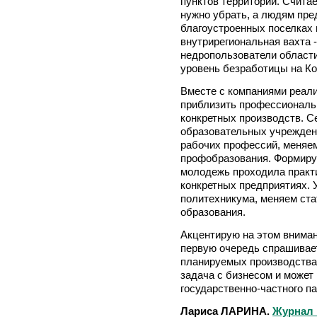
пунктов территории. Счита
нужно убрать, а людям пре
благоустроенных поселках 
внутрирегиональная вахта 
недропользователи области.
уровень безработицы на Ко
Вместе с компаниями реал
приблизить профессиональ
конкретных производств. С
образовательных учрежден
рабочих профессий, меняе
профобразования. Формиру
молодежь проходила практи
конкретных предприятиях. 
политехникума, меняем ста
образования.
Акцентирую на этом вниман
первую очередь спрашивает
планируемых производства
задача с бизнесом и может
государственно-частного п
Лариса ЛАРИНА.
Журнал 