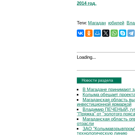
2014 год.
Теги:
Магадан
юбилей
Вла
Loading...
Новости раздела
В Магадане принимают з
Колыма обещает проекта
Магаданская область вы
инвестиционной ярмаркой
Владимир ПЕЧЕНЫЙ, губ
"Пряжка" от "золотого пояс
Магаданская область о
отрасли
ЗАО "Колымавзрывпром"
технологическую линию