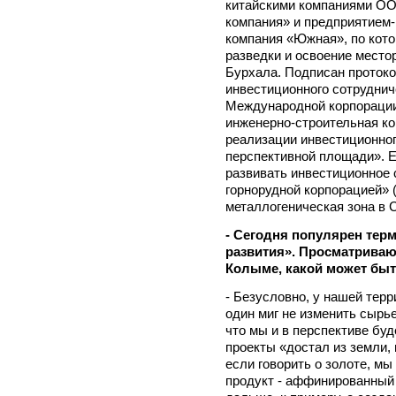
китайскими компаниями О
компания» и предприятие
компания «Южная», по кот
разведки и освоение место
Бурхала. Подписан протоко
инвестиционного сотруднич
Международной корпорации
инженерно-строительная ко
реализации инвестиционног
перспективной площади». Е
развивать инвестиционное
горнорудной корпорацией» 
металлогеническая зона в 
- Сегодня популярен тер
развития». Просматриваю
Колыме, какой может быт
- Безусловно, у нашей терр
один миг не изменить сырь
что мы и в перспективе бу
проекты «достал из земли, 
если говорить о золоте, мы
продукт - аффинированный 