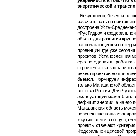
уверенность в том, что 
энергетической и трансп
- Безусловно, без ускорен
рассчитывать на приток ин
достроена Усть-Среднекан
«РусГидро» и федеральной
объект для развития крупн
располагающегося на терр
провинции, где уже сегодня
проектов. Установленная м
среднегодовая выработка -
строительства запланирова
инвестпроектов вошли лини
бьемся. Формируем инфраст
только Магаданской област
востока России. Для Чукотк
эксплуатации может быть 
дефицит энергии, а на его п
Магаданская область може
перспективе наша изолиров
Якутию войти в общую, ед
проекты отвечают критерия
Федеральной целевой прог