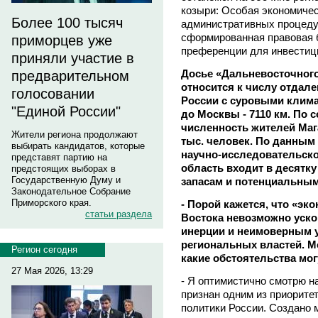
козыри: Особая экономичес
Более 100 тысяч
административных процеду
сформированная правовая 
приморцев уже
преференции для инвестици
приняли участие в
Досье «Дальневосточного
предварительном
относится к числу отдал
голосовании
России с суровыми клима
"Единой России"
до Москвы - 7110 км. По с
численность жителей Маг
Жители региона продолжают
тыс. человек. По данным
выбирать кандидатов, которые
научно-исследовательско
представят партию на
область входит в десятк
предстоящих выборах в
Государственную Думу и
запасам и потенциальным
Законодательное Собрание
Приморского края.
- Порой кажется, что «эк
статьи раздела
Востока невозможно уско
инерции и неимоверным 
региональных властей. М
Регион сегодня
какие обстоятельства мог
27 Мая 2026, 13:29
- Я оптимистично смотрю н
признан одним из приорите
политики России. Создано 