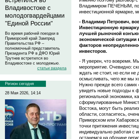
встретился во
Владимиром ПЕЧЕНЫМ, по
Владивостоке с
инвестиционной ярмарке, 
молодогвардейцами
- Владимир Петрович, во
"Единой России"
Инвестиционную ярмарку
лучшей рыночной конъюн
Во время рабочей поездки в
Приморский край Зампред
экономической ситуации в
Правительства РФ –
факторов неопределенно
полномочный представитель
инвесторов.
Президента РФ в ДФО Юрий
Трутнев встретился во
- Я уверен, что вовремя. 
Владивостоке с молодежью.
мероприятие. Очевидно: ск
статьи раздела
ждать не стоит, но если не 
осмысливать, чего же мы хо
Регион сегодня
Нужно прежде всего самих 
увидеть новые подходы к 
28 Мая 2026, 14:14
региональной экономики, к
сформулированные Министе
Востока, могут быть реали
области, согласитесь, очен
Приморском или Хабаровско
точки притяжения инвестици
индивидуально работая с и
останемся на обочине реги