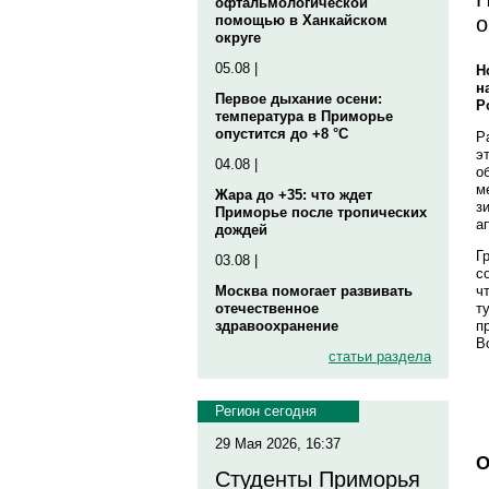
офтальмологической
о
помощью в Ханкайском
округе
05.08 |
Н
н
Первое дыхание осени:
Р
температура в Приморье
опустится до +8 °C
Р
э
04.08 |
о
м
Жара до +35: что ждет
з
Приморье после тропических
а
дождей
Г
03.08 |
с
ч
Москва помогает развивать
т
отечественное
п
здравоохранение
В
статьи раздела
Регион сегодня
29 Мая 2026, 16:37
О
Студенты Приморья