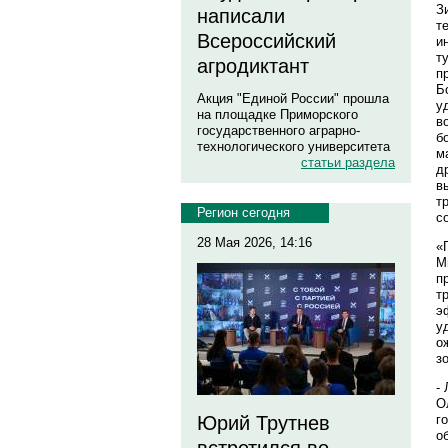
З
написали
т
Всероссийский
и
т
агродиктант
п
Б
Акция "Единой России" прошла
у
на площадке Приморского
в
государственного аграрно-
б
технологического университета
м
статьи раздела
д
в
т
Регион сегодня
с
28 Мая 2026, 14:16
«
М
п
т
э
у
о
з
-
О
Юрий Трутнев
г
о