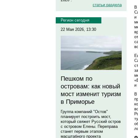
статьи раздела
В
С
и
Регион сегодня
м
м
22 Мая 2026, 13:30
в
о
с
в
Е
С
с
з
м
Пешком по
«
и
островам: как новый
мост изменит туризм
В
п
в Приморье
к
в
Группа компаний "Остов"
Р
планирует построить мост,
т
который свяжет Русский остров
о
с островом Елены. Переправа
л
станет первым этапом
масштабного проекта
Ф