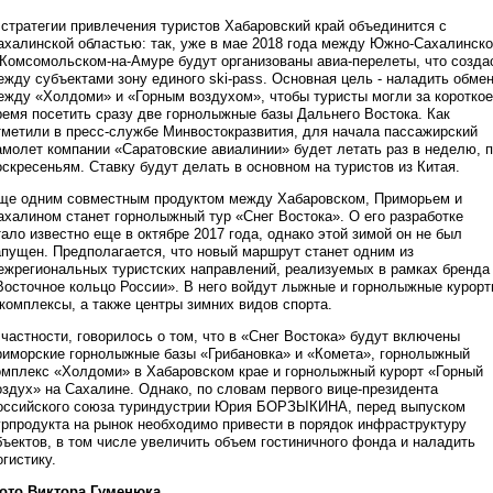
 стратегии привлечения туристов Хабаровский край объединится с
ахалинской областью: так, уже в мае 2018 года между Южно-Сахалинск
 Комсомольском-на-Амуре будут организованы авиа-перелеты, что созда
ежду субъектами зону единого ski-pass. Основная цель - наладить обме
ежду «Холдоми» и «Горным воздухом», чтобы туристы могли за короткое
ремя посетить сразу две горнолыжные базы Дальнего Востока. Как
тметили в пресс-службе Минвостокразвития, для начала пассажирский
амолет компании «Саратовские авиалинии» будет летать раз в неделю, 
оскресеньям. Ставку будут делать в основном на туристов из Китая.
ще одним совместным продуктом между Хабаровском, Приморьем и
ахалином станет горнолыжный тур «Снег Востока». О его разработке
тало известно еще в октябре 2017 года, однако этой зимой он не был
апущен. Предполагается, что новый маршрут станет одним из
ежрегиональных туристских направлений, реализуемых в рамках бренда
Восточное кольцо России». В него войдут лыжные и горнолыжные курор
 комплексы, а также центры зимних видов спорта.
 частности, говорилось о том, что в «Снег Востока» будут включены
риморские горнолыжные базы «Грибановка» и «Комета», горнолыжный
омплекс «Холдоми» в Хабаровском крае и горнолыжный курорт «Горный
оздух» на Сахалине. Однако, по словам первого вице-президента
оссийского союза туриндустрии Юрия БОРЗЫКИНА, перед выпуском
урпродукта на рынок необходимо привести в порядок инфраструктуру
бъектов, в том числе увеличить объем гостиничного фонда и наладить
огистику.
ото Виктора Гуменюка.