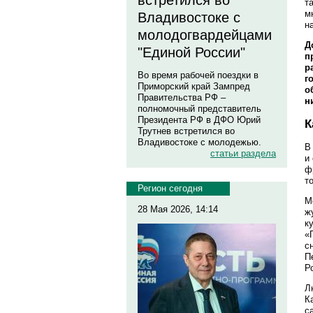
встретился во
т
м
Владивостоке с
н
молодогвардейцами
Д
"Единой России"
п
р
Во время рабочей поездки в
г
Приморский край Зампред
о
Правительства РФ –
ни
полномочный представитель
Президента РФ в ДФО Юрий
К
Трутнев встретился во
Владивостоке с молодежью.
В
статьи раздела
и
ф
т
Регион сегодня
М
28 Мая 2026, 14:14
ж
к
«
с
П
Р
Л
К
с