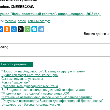
юбовь ХМЕЛЕВСКАЯ.
урнал "Дальневосточный капитал", январь-февраль, 2018 год.
еги:
туризм
сезон
Горный воздух
Версия для печа
ading...
Новости раздела
"Посмотри на Владивосток": Взгляд на другую планету
Лучше гор могут быть только пещеры
Сын омнибуса, внук кареты
Кони в "шашечках"
"Диалоги" международного масштаба
Во Владивостоке назвали победителей кинофестиваля
"Мадонна делла Лоджиа" - первая леди ВЭФ
"Катание на автомобиле? Глупое и бессмысленное занятие"
"Ресурсы и возможности Бизнеса для эффективной Деятельности"
Владивосток - беговая столица России