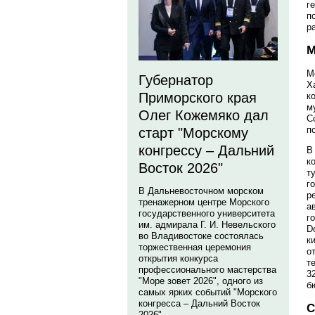
г
п
р
М
М
Губернатор
Х
Приморского края
к
м
Олег Кожемяко дал
С
п
старт "Морскому
конгрессу – Дальний
В
к
Восток 2026"
т
г
В Дальневосточном морском
р
тренажерном центре Морского
а
государственного университета
г
им. адмирала Г. И. Невельского
D
во Владивостоке состоялась
к
торжественная церемония
о
открытия конкурса
т
профессионального мастерства
3
"Море зовет 2026", одного из
б
самых ярких событий "Морского
конгресса – Дальний Восток
С
2026".