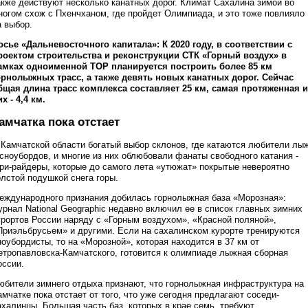
акже действуют несколько канатных дорог. Климат Сахалина зимой во
ногом схож с Пхенчханом, где пройдет Олимпиада, и это тоже повлияло
а выбор.
осье «Дальневосточного капитала»: К 2020 году, в соответствии с
роектом строительства и реконструкции СТК «Горный воздух» в
амках одноименной ТОР планируется построить более 85 км
орнолыжных трасс, а также девять новых канатных дорог. Сейчас
бщая длина трасс комплекса составляет 25 км, самая протяженная и
х - 4,4 км.
амчатка пока отстает
 Камчатской области богатый выбор склонов, где катаются любители лы
 сноубордов, и многие из них облюбовали фанаты свободного катания -
ри-райдеры, которые до самого лета «утюжат» покрытые невероятно
олстой подушкой снега горы.
еждународного признания добилась горнолыжная база «Морозная»:
урнал National Geographic недавно включил ее в список главных зимних
урортов России наряду с «Горным воздухом», «Красной поляной»,
Приэльбрусьем» и другими. Если на сахалинском курорте тренируются
ноубордисты, то на «Морозной», которая находится в 37 км от
етропавловска-Камчатского, готовится к олимпиаде лыжная сборная
оссии.
юбители зимнего отдыха признают, что горнолыжная инфраструктура на
амчатке пока отстает от того, что уже сегодня предлагают соседи-
ахалинцы. Большая часть баз, которых в крае семь, требуют