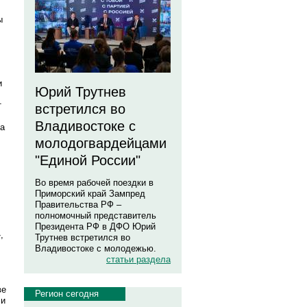
ы
и
Юрий Трутнев
т
встретился во
Владивостоке с
за
молодогвардейцами
"Единой России"
Во время рабочей поездки в
Приморский край Зампред
Правительства РФ –
полномочный представитель
Президента РФ в ДФО Юрий
,
Трутнев встретился во
Владивостоке с молодежью.
статьи раздела
ве
Регион сегодня
 и