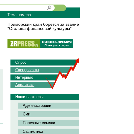
Тема номера
Приморский край борется за звание
"Столица финансовой культуры"
Опрос
Спецпроекты
Интервью
Аналитика
Наши партнеры
Администрации
Сми
Полезные ссылки
Статистика