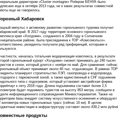
енеральным директором «Cluster montagne» Робером БЕНУА было
одписано еще в октябре 2013 года, ни о каких результатах совместной
аботы еще не говорилось.
орозный Хабаровск
ощный импульс к активному развитию горнолыжного туризма получил
абаровский край. В 2017 году территория основного горнолыжного
омплекса края «Холдоми», созданного в 2004 году в Солнечном
униципальном районе, была присоединена к ТОР «Комсомольск».
оответственно, резиденты получили ряд преференций, которыми и
ользуются.
 частности, началась тотальная модернизация комплекса, в результате
оторой горнолыжный курорт «Холдоми» сможет принимать до 240 тысяч
уристов в сезон, который длится с ноября по май. Для сравнения: сейчас
орнолыжный объект принимает около 40 тыс. отдыхающих. В рамках ТОР
езиденты планируют строительство ЛЭП, газопровода и водопровода,
втодороги с парковочной зоной, а также единственный в СНГ подъемник
ондольного типа с подогревом, который установит австрийская фирма
oppelmayr к лету 2018 года. Длина подъемника составит более 2,5
илометров будет поднимать туристов на высоту 853 метра, сообщили в
тделе информационного сопровождения Минвостокразвития. Также на
ерритории базы внедрят систему искусственного оснежения и оборудуют
2 километра новых горнолыжных трасс (сейчас 10 км). В целом
юджетные инвестиции в инфраструктуру составят около 439,2 млн рубле
овместные продукты