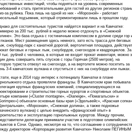
ущественных инвестиций, чтобы подняться на уровень современных
ребований и стать притягательными для гостей из других регионов стран
 из-за рубежа. Пока лишь на одной из них - «Морозной» - работает
ресельный подъемник, который отремонтировали лишь в прошлом году.
днако для состоятельных туристов найдется вариант и на Камчатке:
римерно за 200 тыс. рублей в неделю можно отдохнуть в «Снежной
олине». Это база отдыха с гостиничным комплексом в долине среди гор 
улканов. Мест размещения здесь немного, зато есть трасса для беговых
ыж, сноуборд-парк с канатной дорогой, вертолетная площадка, действуе
рокат беговых и горных лыж, сноубордов, снегоходов и квадроциклов. За
0 тыс. рублей с человека, в которые не входит прокат инвентаря, можно 
дин день совершить пять спусков с горы Горячая (2500 метров), на
оторую туриста отвезут на снегоходе, а на вертолете можно посетить за
ень 3-4 камчатских вулкана и спуститься с них на сноуборде или лыжах.
стати, еще в 2014 году интерес к потенциалу Камчатки в плане
орнолыжного отдыха проявляли французы. В Камчатском крае побывала
елегация крупных французских компаний, специализирующихся на
роектировании и строительстве горных курортов и спортивных объектов.
етыре компании («Cluster montagne», «Dianeige», «Помагальски» и
Gorimpex») объехали основные базы края («Эдельвейс», «Красная сопка»
Центральная», «Морозная», «Снежная долина», а также подножье
вачинского вулкана) с целью внедрить «французский опыт» в
троительство и эксплуатацию горнолыжных курортов. Между прочим,
редставители делегации принимали участие в подготовке олимпийских
бъектов в Сочи. Однако, несмотря на то, что соглашение о сотрудничест
ежду директором «Корпорации развития Камчатки» Николаем ПЕГИНЫМ