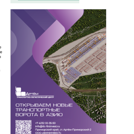
е
ие
о
з
.