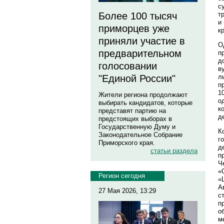
с
Более 100 тысяч
т
и
приморцев уже
к
приняли участие в
О
предварительном
п
д
голосовании
в
"Единой России"
л
п
1
Жители региона продолжают
о
выбирать кандидатов, которые
к
представят партию на
д
предстоящих выборах в
Государственную Думу и
К
Законодательное Собрание
г
Приморского края.
д
статьи раздела
п
Ч
«
Регион сегодня
«
А
27 Мая 2026, 13:29
с
п
о
м