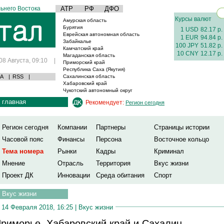
ьнего Востока
АТР
РФ
ДФО
Курсы валют
Амурская область
Бурятия
1 USD
82.17 р.
Еврейская автономная область
1 EUR
94.84 р.
Забайкалье
100 JPY
51.82 р.
Камчатский край
10 CNY
12.17 р.
Магаданская область
08 Августа, 09:10
|
Приморский край
Республика Саха (Якутия)
А
|
RSS
|
Сахалинская область
Хабаровский край
Чукотский автономный округ
главная
Рекомендует:
Регион сегодня
Регион сегодня
Компании
Партнеры
Страницы истории
Часовой пояс
Финансы
Персона
Восточное кольцо
Тема номера
Рынки
Кадры
Криминал
Мнение
Отрасль
Территория
Вкус жизни
Проект ДК
Инновации
Среда обитания
Спорт
Вкус жизни
14 Февраля 2018, 16:25 |
Вкус жизни
риморье, Хабаровский край и Сахалин