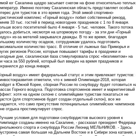
имой юг Сахалина щедро засыпает снегом на фоне относительно теплых
емператур. Именно поэтому Сахалинская область представляет особый
нтерес для туристов в это время года. Этой зимой спортивно-
уристический комплекс «Горный воздух» побил собственный рекорд,
риняв 33 тыс. гостей в период новогодних праздников с 1 по 8 января.
ольше всего посетителей было 4 января - 5 тыс. человек. Такого потока
далось добиться, несмотря на штормовую погоду - за эти дни «Горный
оздух» из-за метелей закрывался дважды. В то же время, благодаря
ольшому количеству осадков, сотрудникам удалось подготовить
аксимальное количество трасс. В отличие от лыжных баз Приморья и
ругих регионов России, которые повышают тарифы в праздники и
ыходные дни, сахалинская база стимулировала спрос «безлимитом» на
ри часа за 550 рублей, который был введен на время праздников и
охранился до конца января.
Горный воздух» имеет федеральный статус и этим привлекает туристов: 
инвостокразвития отметили, что к зимней Олимпиаде-2018, которая
ройдет в Южной Корее, сборная России по сноуборду будет готовиться н
рассах Горного воздуха. Подготовка спортсменов имеет и маркетинговый
ффект: хотя на одном склоне с олимпийцами туристам покататься не
дастся (для спортсменов будет создан отдельный склон), все же
жидается, что само присутствие потенциальных олимпийских чемпионов 
оне отдыха простимулирует спрос.
 Лучшие условия для подготовки сноубордистов высокого уровня к
лимпиаде созданы именно на Сахалине, - рассказал президент Федерац
орнолыжного спорта и сноуборда России Леонид МЕЛЬНИКОВ. - Здесь
бустроена самая большая на Дальнем Востоке и в Сибири зона катания, 