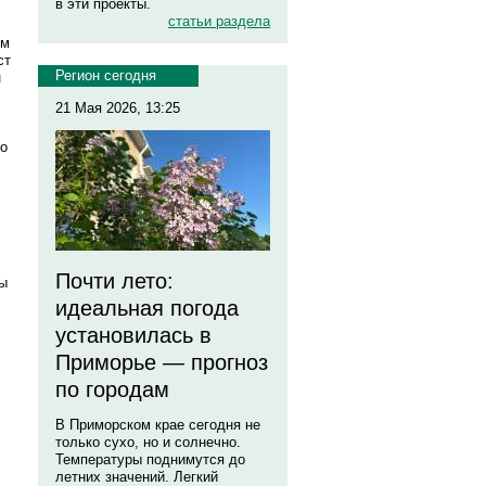
в эти проекты.
статьи раздела
ом
ст
Регион сегодня
н
21 Мая 2026, 13:25
по
Почти лето:
ты
идеальная погода
установилась в
Приморье — прогноз
по городам
В Приморском крае сегодня не
только сухо, но и солнечно.
Температуры поднимутся до
летних значений. Легкий