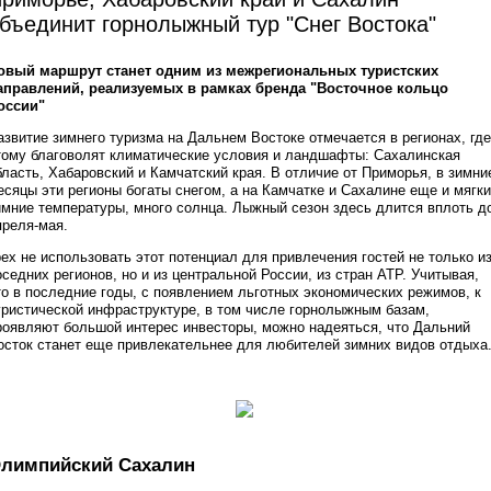
бъединит горнолыжный тур "Снег Востока"
овый маршрут станет одним из межрегиональных туристских
аправлений, реализуемых в рамках бренда "Восточное кольцо
оссии"
азвитие зимнего туризма на Дальнем Востоке отмечается в регионах, где
тому благоволят климатические условия и ландшафты: Сахалинская
бласть, Хабаровский и Камчатский края. В отличие от Приморья, в зимни
есяцы эти регионы богаты снегом, а на Камчатке и Сахалине еще и мягк
имние температуры, много солнца. Лыжный сезон здесь длится вплоть д
преля-мая.
рех не использовать этот потенциал для привлечения гостей не только и
оседних регионов, но и из центральной России, из стран АТР. Учитывая,
то в последние годы, с появлением льготных экономических режимов, к
уристической инфраструктуре, в том числе горнолыжным базам,
роявляют большой интерес инвесторы, можно надеяться, что Дальний
осток станет еще привлекательнее для любителей зимних видов отдыха
лимпийский Сахалин