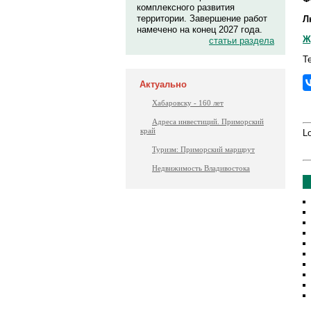
комплексного развития
территории. Завершение работ
Л
намечено на конец 2027 года.
Ж
статьи раздела
Т
Актуально
Хабаровску - 160 лет
Адреса инвестиций. Приморский
край
Lo
Туризм: Приморский маршрут
Недвижимость Владивостока