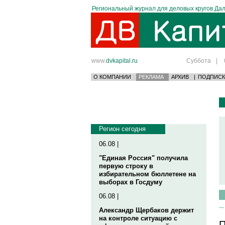
Региональный журнал для деловых кругов Дал
www.
dvkapital.ru
Суббота
|
О КОМПАНИИ
РЕКЛАМА
АРХИВ
|
ПОДПИСК
Регион сегодня
06.08 |
"Единая Россия" получила
первую строку в
избирательном бюллетене на
выборах в Госдуму
06.08 |
Александр Щербаков держит
на контроле ситуацию с
П