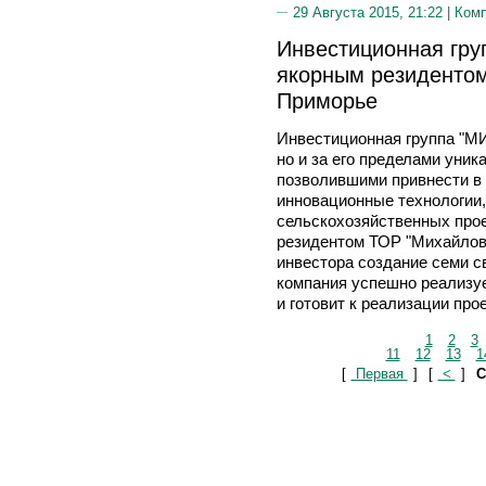
29 Августа 2015, 21:22 |
Ком
Инвестиционная гру
якорным резидентом
Приморье
Инвестиционная группа "МИ
но и за его пределами уни
позволившими привнести в
инновационные технологии,
сельскохозяйственных прое
резидентом ТОР "Михайловс
инвестора создание семи св
компания успешно реализуе
и готовит к реализации про
1
2
3
11
12
13
1
[
Первая
]
[
<
]
С