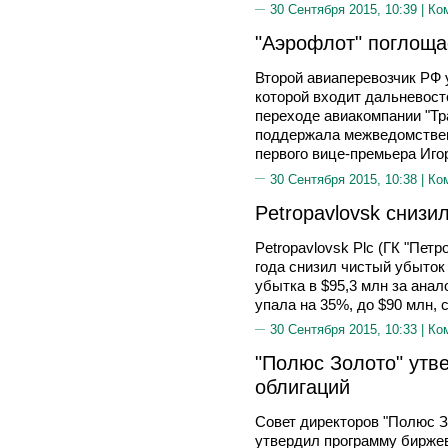
30 Сентября 2015, 10:39 |
Ко
"Аэрофлот" поглощае
Второй авиаперевозчик РФ у
которой входит дальневост
переходе авиакомпании "Тр
поддержала межведомствен
первого вице-премьера Иг
30 Сентября 2015, 10:38 |
Ко
Petropavlovsk снизи
Petropavlovsk Plc (ГК "Пет
года снизил чистый убыток
убытка в $95,3 млн за ана
упала на 35%, до $90 млн,
30 Сентября 2015, 10:33 |
Ко
"Полюс Золото" утв
облигаций
Совет директоров "Полюс Зо
утвердил программу бирже