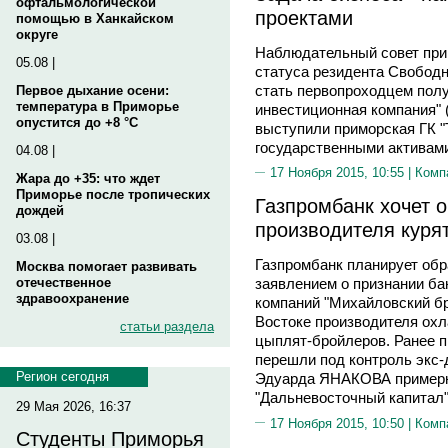
офтальмологической
проектами
помощью в Ханкайском
округе
Наблюдательный совет при
05.08 |
статуса резидента Свободн
стать первопроходцем пол
Первое дыхание осени:
температура в Приморье
инвестиционная компания" 
опустится до +8 °C
выступили приморская ГК "
государственными активами
04.08 |
17 Ноября 2015, 10:55 |
Комп
Жара до +35: что ждет
Приморье после тропических
Газпромбанк хочет 
дождей
производителя куря
03.08 |
Газпромбанк планирует обр
Москва помогает развивать
отечественное
заявлением о признании ба
здравоохранение
компаний "Михайловский бр
Востоке производителя охл
статьи раздела
цыплят-бройлеров. Ранее п
перешли под контроль экс-
Регион сегодня
Эдуарда ЯНАКОВА примерно
"Дальневосточный капитал"
29 Мая 2026, 16:37
17 Ноября 2015, 10:50 |
Комп
Студенты Приморья