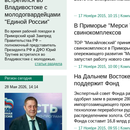
встретился во
Владивостоке с
молодогвардейцами
17 Ноября 2015, 10:15 |
Комп
"Единой России"
В Приморье "Мерси 
Во время рабочей поездки в
свинокомплексов
Приморский край Зампред
Правительства РФ –
ТОР "Михайловский" прини
полномочный представитель
свинокомплексе в Приморье
Президента РФ в ДФО Юрий
опережающего развития "Ми
Трутнев встретился во
запустил работу нового св
Владивостоке с молодежью.
статьи раздела
17 Ноября 2015, 10:00 |
Комп
На Дальнем Восток
Регион сегодня
поддержит Фонд
28 Мая 2026, 14:14
Экспертный совет Фонда р
одобрил заем в размере 28
импортозамещающего проект
технологии переработки р
распределением золота. Об
Фонда составит 16,8 млрд 
17 Ноября 2015, 09:55 |
Комп