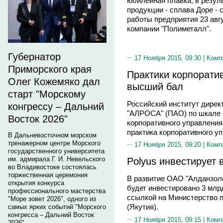
юбилейная плавка, в резул
продукции - сплава Доре - 
работы предприятия 23 авг
компании "Полиметалл".
Губернатор
17 Ноября 2015, 09:30 |
Комп
Приморского края
Практики корпорати
Олег Кожемяко дал
высший бал
старт "Морскому
Российский институт дирек
конгрессу – Дальний
"АЛРОСА" (ПАО) по шкале 
Восток 2026"
корпоративного управления
практика корпоративного уп
В Дальневосточном морском
тренажерном центре Морского
17 Ноября 2015, 09:20 |
Комп
государственного университета
им. адмирала Г. И. Невельского
Polyus инвестирует 
во Владивостоке состоялась
торжественная церемония
В развитие ОАО "Алданзолот
открытия конкурса
будет инвестировано 3 млр
профессионального мастерства
ссылкой на Министерство 
"Море зовет 2026", одного из
(Якутия).
самых ярких событий "Морского
конгресса – Дальний Восток
17 Ноября 2015, 09:15 |
Комп
2026".