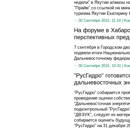
недели" в Якутии алмазы н
"Прайм" со ссылкой на мин
туризма Якутии Екатери
30 Сентября 2015, 11:14 |
Ко
На форуме в Хабар
перспективных пре
7 сентября в Городском дв
подвели итоги Национально
Дальневосточному федерал
30 Сентября 2015, 10:41 |
Ко
"РусГидро" готовитс
дальневосточных эн
"РусГидро" собирается про
проведение оценки собстве
"Дальневосточная энергети
подконтрольный "РусГидро"
"ДВЭУК", следует из матер
собирается оценить будущ
"РусГидро" на 31 декабря 2