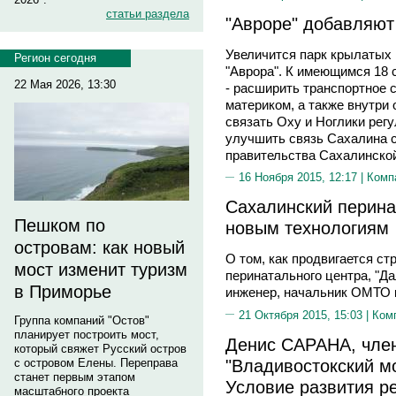
статьи раздела
"Авроре" добавляют
Увеличится парк крылатых
Регион сегодня
"Аврора". К имеющимся 18 
22 Мая 2026, 13:30
- расширить транспортное 
материком, а также внутри
связать Оху и Ноглики рег
улучшить связь Сахалина 
правительства Сахалинской
16 Ноября 2015, 12:17 |
Комп
Сахалинский перина
Пешком по
новым технологиям
островам: как новый
О том, как продвигается с
мост изменит туризм
перинатального центра, "Д
в Приморье
инженер, начальник ОМТО 
21 Октября 2015, 15:03 |
Ком
Группа компаний "Остов"
планирует построить мост,
Денис САРАНА, чле
который свяжет Русский остров
"Владивостокский м
с островом Елены. Переправа
станет первым этапом
Условие развития ре
масштабного проекта