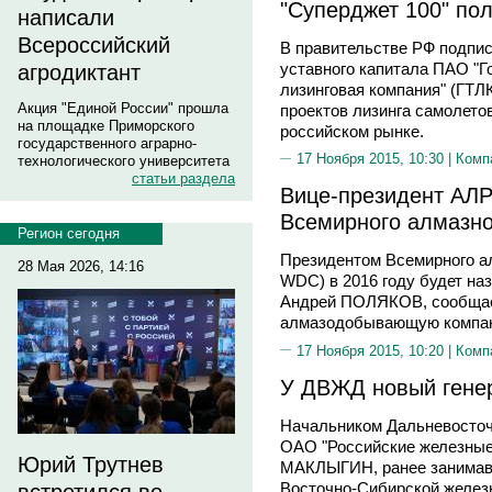
"Суперджет 100" пол
написали
Всероссийский
В правительстве РФ подпи
уставного капитала ПАО "Г
агродиктант
лизинговая компания" (ГТЛ
Акция "Единой России" прошла
проектов лизинга самолетов
на площадке Приморского
российском рынке.
государственного аграрно-
17 Ноября 2015, 10:30 |
Комп
технологического университета
статьи раздела
Вице-президент АЛР
Всемирного алмазно
Регион сегодня
Президентом Всемирного ал
28 Мая 2026, 14:16
WDC) в 2016 году будет на
Андрей ПОЛЯКОВ, сообщает
алмазодобывающую компа
17 Ноября 2015, 10:20 |
Комп
У ДВЖД новый гене
Начальником Дальневосточ
ОАО "Российские железные 
Юрий Трутнев
МАКЛЫГИН, ранее занимавш
Восточно-Сибирской желез