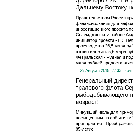
директоров УК "Пет
Дальнему Востоку н
Правительством России пр
финансирования для инфра
инвестиционного проекта п
Селемджинском районе Аму
инициатор проекта - ГК "Пе
производства 36,5 млрд руб
готово вложить 5,6 млрд р
Февральская - Рудная и под
млрд рублей предоставляет
29 Августа 2015, 22:33 |
Ком
Генеральный директ
тралового флота Се
рыбодобывающего п
возраст!
Минувший июль для примор
насыщенным на события и 
предприятие - Преображенс
85-летие.