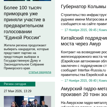
Губернатор Колымы 
Более 100 тысяч
приморцев уже
Строительство инфраструк
приняли участие в
руднике имени Матросова и
сообщается на сайте прави
предварительном
17 Ноября 2015, 09:45 |
Комп
голосовании
"Единой России"
Китайский подрядчи
моста через Амур
Жители региона продолжают
выбирать кандидатов, которые
Контракт на возведение рос
представят партию на
железнодорожного моста ч
предстоящих выборах в
Государственную Думу и
(Еврейская автономная обла
Законодательное Собрание
заключен с подрядчиком ст
Приморского края.
сообщает Interfax-Russia.r
статьи раздела
правительства Еврейской а
17 Ноября 2015, 09:40 |
Комп
Регион сегодня
Амурский гидро-мет
27 Мая 2026, 13:29
произвел 20 тонн зо
На Амурском гидро-металл