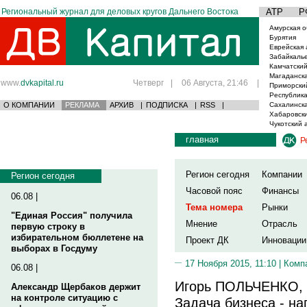
Региональный журнал для деловых кругов Дальнего Востока
АТР
Р
Амурская о
Бурятия
Еврейская 
Забайкаль
Камчатский
Магаданска
www.
dvkapital.ru
Четверг
|
06 Августа, 21:46
|
Приморски
Республика
О КОМПАНИИ
РЕКЛАМА
АРХИВ
|
ПОДПИСКА
|
RSS
|
Сахалинска
Хабаровски
Чукотский 
главная
Р
Регион сегодня
Компании
Регион сегодня
Часовой пояс
Финансы
06.08 |
Тема номера
Рынки
"Единая Россия" получила
Мнение
Отрасль
первую строку в
избирательном бюллетене на
Проект ДК
Инновации
выборах в Госдуму
17 Ноября 2015, 11:10 |
Комп
06.08 |
Игорь ПОЛЬЧЕНКО, п
Александр Щербаков держит
на контроле ситуацию с
Задача бизнеса - н