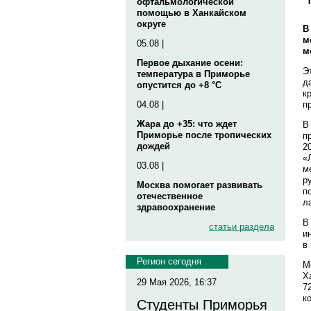
офтальмологической
помощью в Ханкайском
округе
В
м
05.08 |
м
Первое дыхание осени:
Э
температура в Приморье
д
опустится до +8 °C
к
п
04.08 |
Жара до +35: что ждет
В
Приморье после тропических
п
дождей
2
«
03.08 |
м
р
Москва помогает развивать
п
отечественное
л
здравоохранение
В
статьи раздела
и
в 
Регион сегодня
М
Х
29 Мая 2026, 16:37
7
к
Студенты Приморья