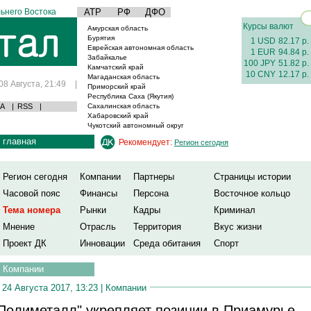
ьнего Востока
АТР
РФ
ДФО
Курсы валют
Амурская область
Бурятия
1 USD
82.17 р.
Еврейская автономная область
1 EUR
94.84 р.
Забайкалье
100 JPY
51.82 р.
Камчатский край
10 CNY
12.17 р.
Магаданская область
08 Августа, 21:49
|
Приморский край
Республика Саха (Якутия)
А
|
RSS
|
Сахалинская область
Хабаровский край
Чукотский автономный округ
главная
Рекомендует:
Регион сегодня
Регион сегодня
Компании
Партнеры
Страницы истории
Часовой пояс
Финансы
Персона
Восточное кольцо
Тема номера
Рынки
Кадры
Криминал
Мнение
Отрасль
Территория
Вкус жизни
Проект ДК
Инновации
Среда обитания
Спорт
Компании
24 Августа 2017, 13:23 |
Компании
Полиметалл" укрепляет позиции в Приамурье