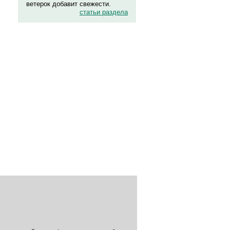
ветерок добавит свежести.
статьи раздела