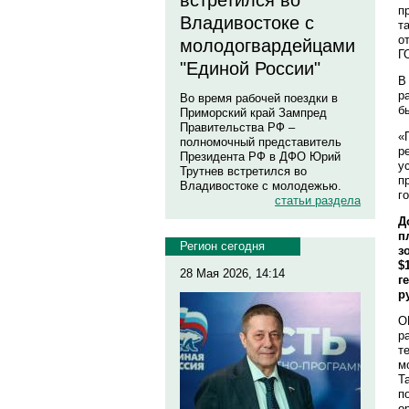
встретился во
п
Владивостоке с
т
о
молодогвардейцами
Г
"Единой России"
В
р
Во время рабочей поездки в
б
Приморский край Зампред
Правительства РФ –
«
полномочный представитель
р
Президента РФ в ДФО Юрий
у
Трутнев встретился во
п
Владивостоке с молодежью.
г
статьи раздела
Д
п
Регион сегодня
з
$
28 Мая 2026, 14:14
г
р
О
р
т
м
Т
п
о