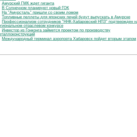
Амурский ГМК ждет гиганта
В Солнечном планируют новый ГОК
На "Амурсталь" пришли со своим ломом
Топливные пеллеты для японских печей будут выпускать в Амурске
Профессионализм сотрудников "ННК-Хабаровский НПЗ" подтвержден н
егиональном отраслевом конкурсе
Инвестор из Гонконга займется проектом по производству
еталлоконструкций
Международный терминал аэропорта Хабаровск пойдет вторым этапом