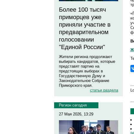
т
Более 100 тысяч
«
приморцев уже
к
у
приняли участие в
С
предварительном
ф
голосовании
В
"Единой России"
Ж
Жители региона продолжают
Т
выбирать кандидатов, которые
представят партию на
предстоящих выборах в
Государственную Думу и
Законодательное Собрание
Приморского края.
Lo
статьи раздела
Регион сегодня
27 Мая 2026, 13:29
о