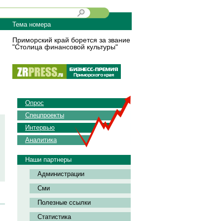
Тема номера
Приморский край борется за звание
"Столица финансовой культуры"
Опрос
Спецпроекты
Интервью
Аналитика
Наши партнеры
Администрации
Сми
Полезные ссылки
Статистика