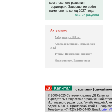
комплексного развития
территории. Завершение работ
намечено на конец 2027 года.
статьи раздела
Актуально
Хабаровску - 160 лет
Адреса инвестиций. Приморский
край
Туризм: Приморский маршрут
Недвижимость Владивостока
о компании
|
свежий ном
© 2000-2025 Сетевое издание ДВ Капитал
Учредитель: Общество с ограниченной отве
И.о. главного редактора: Голубь Андрей Але
Адрес: 690014, Приморский край, г. Владивос
Телефоны: +7 (423) 245-04-85; Email:
priem@