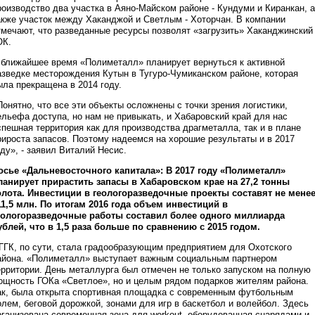
роизводство два участка в Аяно-Майском районе - Кундуми и Киранкан, а
акже участок между Хаканджой и Светлым - Хоторчан. В компании
тмечают, что разведанные ресурсы позволят «загрузить» Хаканджинский
ОК.
 ближайшее время «Полиметалл» планирует вернуться к активной
азведке месторождения Кутын в Тугуро-Чумиканском районе, которая
ыла прекращена в 2014 году.
Понятно, что все эти объекты осложнены с точки зрения логистики,
ельефа доступа, но нам не привыкать, и Хабаровский край для нас
спешная территория как для производства драгметалла, так и в плане
рироста запасов. Поэтому надеемся на хорошие результаты и в 2017
оду», - заявил Виталий Несис.
осье «Дальневосточного капитала»: В 2017 году «Полиметалл»
ланирует прирастить запасы в Хабаровском крае на 27,2 тонны
олота. Инвестиции в геологоразведочные проекты составят не мене
11,5 млн. По итогам 2016 года объем инвестиций в
еологоразведочные работы составил более одного миллиарда
ублей, что в 1,5 раза больше по сравнению с 2015 годом.
ГГК, по сути, стала градообразующим предприятием для Охотского
айона. «Полиметалл» выступает важным социальным партнером
ерритории. День металлурга был отмечен не только запуском на полную
ощность ГОКа «Светлое», но и целым рядом подарков жителям района.
ак, была открыта спортивная площадка с современным футбольным
олем, беговой дорожкой, зонами для игр в баскетбол и волейбол. Здесь
рганизована современная зона для workout, оборудованная снарядами и