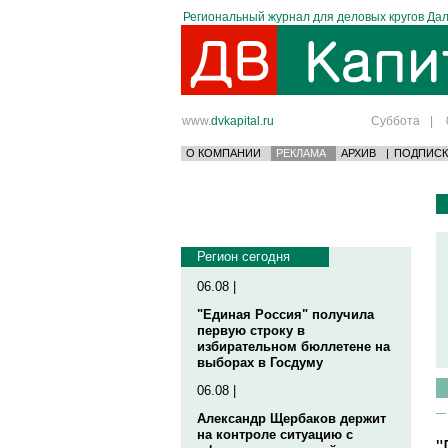
Региональный журнал для деловых кругов Дал
www.
dvkapital.ru
Суббота
|
О КОМПАНИИ
РЕКЛАМА
АРХИВ
|
ПОДПИСК
Регион сегодня
06.08 |
"Единая Россия" получила
первую строку в
избирательном бюллетене на
выборах в Госдуму
06.08 |
Александр Щербаков держит
на контроле ситуацию с
"