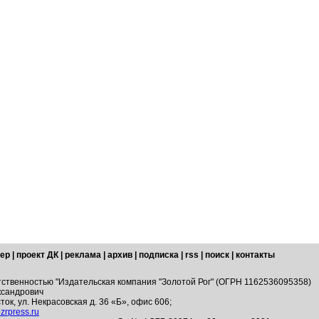
ер
|
проект ДК
|
реклама
|
архив
|
подписка
|
rss
|
поиск
|
контакты
тственностью "Издательская компания "Золотой Рог" (ОГРН 1162536095358)
ксандрович
ток, ул. Некрасовская д. 36 «Б», офис 606;
zrpress.ru