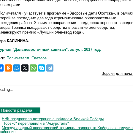
ренажерами.
Полиметалл» участвует в программе «Здоровые дети Охотска», в рамка
оторой за последние два года отремонтировал образовательные
чреждения района. Значимое направление - поддержка коренных народо
евера. Горняки вкладывают средства в развитие оленеводства,
инансируют премию «Лучший оленевод года».
ера КАЛИНИНА.
урнал "Дальневосточный капитал", август, 2017 год.
еги:
Полиметалл
Светлое
Версия для печа
ading...
Новости раздела
ННК поздравила ветеранов с юбилеем Великой Победы
"Торэкс" переплавили в "Амурсталь"
Международный пассажирский терминал аэропорта Хабаровск получил
добрение