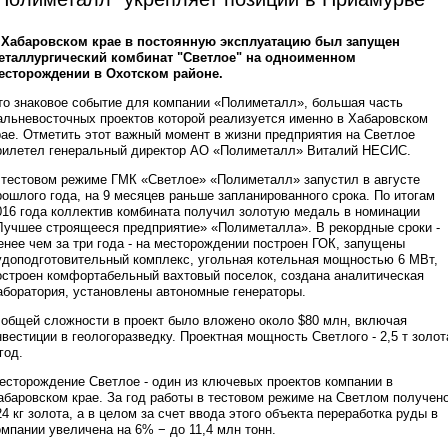
 Хабаровском крае в постоянную эксплуатацию был запущен
еталлургический комбинат "Светлое" на одноименном
есторождении в Охотском районе.
то знаковое событие для компании «Полиметалл», большая часть
альневосточных проектов которой реализуется именно в Хабаровском
рае. Отметить этот важный момент в жизни предприятия на Светлое
рилетел генеральный директор АО «Полиметалл» Виталий НЕСИС.
 тестовом режиме ГМК «Светлое» «Полиметалл» запустил в августе
рошлого года, на 9 месяцев раньше запланированного срока. По итогам
016 года коллектив комбината получил золотую медаль в номинации
Лучшее строящееся предприятие» «Полиметалла». В рекордные сроки -
енее чем за три года - на месторождении построен ГОК, запущены
удоподготовительный комплекс, угольная котельная мощностью 6 МВт,
остроен комфортабельный вахтовый поселок, создана аналитическая
аборатория, установлены автономные генераторы.
 общей сложности в проект было вложено около $80 млн, включая
нвестиции в геологоразведку. Проектная мощность Светлого - 2,5 т золот
год.
есторождение Светлое - один из ключевых проектов компании в
абаровском крае. За год работы в тестовом режиме на Светлом получен
24 кг золота, а в целом за счет ввода этого объекта переработка руды в
омпании увеличена на 6% − до 11,4 млн тонн.