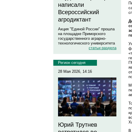
П
написали
с
Всероссийский
с
агродиктант
Д
с
Акция "Единой России" прошла
з
на площадке Приморского
г
государственного аграрно-
технологического университета
У
статьи раздела
ф
«
г
Г
Регион сегодня
я
28 Мая 2026, 14:16
о
п
М
п
а
Т
п
и
в
Х
Юрий Трутнев
В