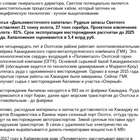
о словам генерального директора, Светлое потенциально является
амостоятельным процессинговым хабом, который заточен на
пецифическую технологию - кучное выщелачивание.
осье «Дальневосточного капитала»: Рудные запасы Светлого
оставляют 21 тонну золота, 27 тонн серебра. Проектное извлечение
олота - 81%. Срок эксплуатации месторождения рассчитан до 2025
ода. Капвложения оцениваются в 5,4 млрд руб.
же четырнадцать лет в Охотском районе работает золотоизвлекательная
абрика Хаканджинского горно-металлургического комбината (ГМК). Это
технологическое сердце» входящей в «Полиметалл» Охотской горно-
еологической компании (ОГГК). Основной сырьевой базой Хаканджинског
МК (обогащение ведется по технологиям цианирования и Мэррилл-Кроу)
влялась руда с одноименного месторождения. Однако в конце 2015 года
ткрытые горные работы на Хакандже были завершены. Сейчас ГМК
олучает сырье с месторождения Авлаякан и участка «Озерный».
есторождение Авлаякан находится в 893 км от фабрики Хаканджа. Руда
еревозится в порт Киран, далее идет морским транспортом до Охотска и
втомобильным - до фабрики.
опливо, расходные материалы и запчасти доставляются на Хаканджу из
ортов Владивостока и Ванина через сезонный порт Охотск, оттуда грузы
дут на месторождение автотранспортом. Зимой срочные поставки идут
оздушным транспортом. В связи с удаленностью электричество на
акандже вырабатывается дизель-генераторами мощностью 6 MВт.
 2017 году в Хабаровском крае «Полиметалл» рассчитывает ввести в