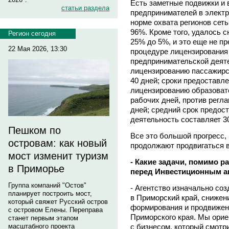
Есть заметные подвижки и 
статьи раздела
предпринимателей в электр
норме охвата регионов сет
96%. Кроме того, удалось 
Регион сегодня
25% до 5%, и это еще не пр
22 Мая 2026, 13:30
процедуре лицензирования
предпринимательской деяте
лицензированию пассажирс
40 дней; сроки предоставле
лицензированию образоват
рабочих дней, против регла
дней; средний срок предос
деятельность составляет 30
Пешком по
Все это большой прогресс,
островам: как новый
продолжают продвигаться 
мост изменит туризм
- Какие задачи, помимо р
в Приморье
перед Инвестиционным а
Группа компаний "Остов"
- Агентство изначально со
планирует построить мост,
в Приморский край, снижен
который свяжет Русский остров
формирования и продвижен
с островом Елены. Переправа
Приморского края. Мы ори
станет первым этапом
с бизнесом, который смотри
масштабного проекта