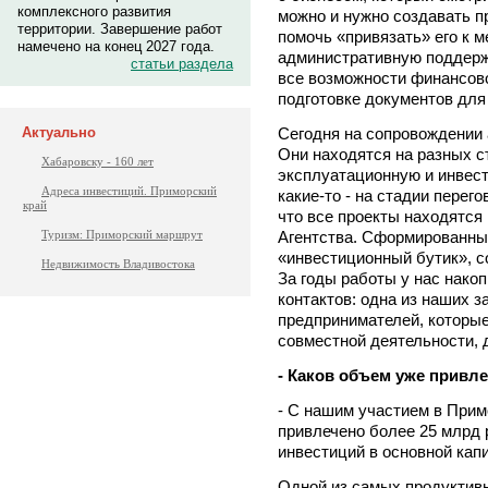
комплексного развития
можно и нужно создавать п
территории. Завершение работ
помочь «привязать» его к м
намечено на конец 2027 года.
административную поддерж
статьи раздела
все возможности финансово
подготовке документов для
Сегодня на сопровождении 
Актуально
Они находятся на разных с
Хабаровску - 160 лет
эксплуатационную и инвест
Адреса инвестиций. Приморский
какие-то - на стадии перег
край
что все проекты находятся
Агентства. Сформированный
Туризм: Приморский маршрут
«инвестиционный бутик», с
Недвижимость Владивостока
За годы работы у нас нако
контактов: одна из наших з
предпринимателей, которые
совместной деятельности, д
- Каков объем уже привл
- С нашим участием в Прим
привлечено более 25 млрд 
инвестиций в основной кап
Одной из самых продуктив