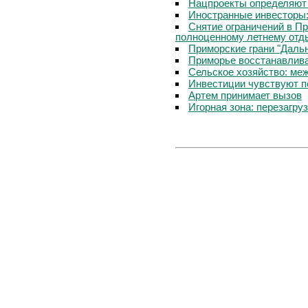
Нацпроекты определяют
Иностранные инвесторы:
Снятие ограничений в П
полноценному летнему отд
Приморские грани "Дальн
Приморье восстанавлива
Сельское хозяйство: ме
Инвестиции чувствуют п
Артем принимает вызов
Игорная зона: перезагру