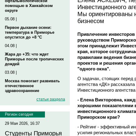
офтальмологической
Инвестиционного аг
помощью в Ханкайском
округе
Мы ориентированы н
05.08 |
бизнесом
Первое дыхание осени:
температура в Приморье
Привлечение инвесторов 
опустится до +8 °C
руководством Приморског
этом принадлежит Инвест
04.08 |
края, которое сотрудничае
Жара до +35: что ждет
правилами ведения бизне
Приморье после тропических
проектов и решения орга
дождей
"одного окна".
03.08 |
О задачах, стоящих перед 
Москва помогает развивать
агентства «ДК» рассказала
отечественное
Инвестиционного агентств
здравоохранение
статьи раздела
- Елена Викторовна, каж
хорошими показателями 
инвестиционного климата.
Регион сегодня
Приморском крае?
29 Мая 2026, 16:37
- Рейтинг - эффективный ин
усилия региональных влас
Студенты Приморья