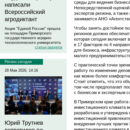
среды для ведения бизнеса
написали
Непосредственной оценкой 
Всероссийский
экспертов региона, а также
агродиктант
занимается АНО «Агентство
Чтобы занять достойное по
Акция "Единой России" прошла
регионов должно обеспечит
на площадке Приморского
государственного аграрно-
которая сегодня включает в
технологического университета
в 17 факторов по 4 направл
статьи раздела
для бизнеса, инфраструкту
малого предпринимательст
Регион сегодня
С практической точки зрен
работу по изменению делов
28 Мая 2026, 14:16
как можно более комфортны
Стоит отметить, что это об
том числе предполагает п
с бизнесом и экспертным 
В Приморском крае работа
инвестиционного климата в
разработана и утверждена
инвестиционной привлекате
Юрий Трутнев
внедрения лучших практик 
инвестиционного климата в