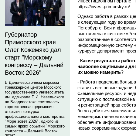
Инвестиционном портале П
https://invest.primorsky.ru/
Однако работа в рамках це
в следующем году во время
Петербурге. Вся информаци
выставлена в системе «Рег
Губернатор
разработанные в соответст
Приморского края
информационную систему «
Олег Кожемяко дал
курирует департамент прое
старт "Морскому
- Какие результаты работ
конгрессу – Дальний
наиболее ощутимыми для 
Восток 2026"
их можно измерить?
- Работа проделана большая
В Дальневосточном морском
ставить все новые задачи. 
тренажерном центре Морского
государственного университета
«Земельные ресурсы и нед
им. адмирала Г. И. Невельского
ситуацию с постановкой на
во Владивостоке состоялась
и регистрацией прав собств
торжественная церемония
было добиться максимальн
открытия конкурса
межведомственном взаимод
профессионального мастерства
"Море зовет 2026", одного из
обеспечить информирование
самых ярких событий "Морского
новых современных формах
конгресса – Дальний Восток
2026".