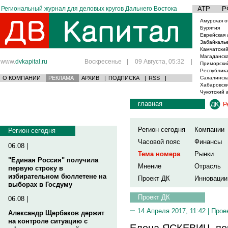
Региональный журнал для деловых кругов Дальнего Востока
АТР
Р
Амурская о
Бурятия
Еврейская 
Забайкаль
Камчатский
Магаданска
www.
dvkapital.ru
Воскресенье
|
09 Августа, 05:32
|
Приморски
Республика
О КОМПАНИИ
РЕКЛАМА
АРХИВ
|
ПОДПИСКА
|
RSS
|
Сахалинска
Хабаровски
Чукотский 
главная
Р
Регион сегодня
Компании
Регион сегодня
Часовой пояс
Финансы
06.08 |
Тема номера
Рынки
"Единая Россия" получила
Мнение
Отрасль
первую строку в
избирательном бюллетене на
Проект ДК
Инновации
выборах в Госдуму
Проект ДК
06.08 |
14 Апреля 2017, 11:42 |
Прое
Александр Щербаков держит
на контроле ситуацию с
Елена ЯСКЕВИЧ, пе