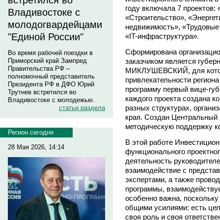
встретился во
году включала 7 проектов:
Владивостоке с
«Строительство», «Энергет
молодогвардейцами
недвижимость», «Трудовые 
"Единой России"
«IT-инфраструктура».
Сформирована организацио
Во время рабочей поездки в
заказчиком является губер
Приморский край Зампред
Правительства РФ –
МИКЛУШЕВСКИЙ, для котор
полномочный представитель
привлекательности региона 
Президента РФ в ДФО Юрий
программу первый вице-гу
Трутнев встретился во
каждого проекта создана к
Владивостоке с молодежью.
разных структурах, органи
статьи раздела
края. Создан Центральный
методическую поддержку к
Регион сегодня
В этой работе Инвестицион
28 Мая 2026, 14:14
функционального проектно
деятельность руководителе
взаимодействие с предста
экспертами, а также прово
программы, взаимодейству
особенно важна, поскольку
общими усилиями: есть цель
своя роль и своя ответств