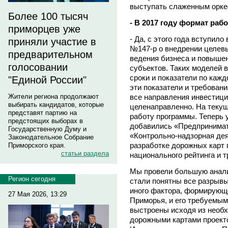
выступать слаженным орке
Более 100 тысяч
- В 2017 году формат ра
приморцев уже
- Да, с этого года вступил
приняли участие в
№147-р о внедрении целев
предварительном
ведения бизнеса и повыше
голосовании
субъектов. Таких моделей 
сроки и показатели по каж
"Единой России"
эти показатели и требован
все направления инвестици
Жители региона продолжают
выбирать кандидатов, которые
целенаправленно. На теку
представят партию на
работу программы. Теперь у
предстоящих выборах в
добавились «Предпринимат
Государственную Думу и
«Контрольно-надзорная дея
Законодательное Собрание
разработке дорожных карт 
Приморского края.
статьи раздела
национального рейтинга и 
Мы провели большую аналит
Регион сегодня
стали понятны все разрыв
иного фактора, формирующ
27 Мая 2026, 13:29
Приморья, и его требуемым
выстроены исходя из необх
дорожными картами проект