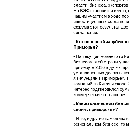
власти, бизнеса, эксперто
На ВЭФ становится видно, к
нашим участием в ходе пе
инвестиционных соглашений
форума этот результат дост
соглашений.
- Кто основной зарубежн
Приморья?
- На текущий момент это К
бизнесом этой страны у на
примеру, в 2016 году мы пр
установленных деловых кон
Хэйлунцзян в Приморье», в
компаний из Китая и около
интерес подтвердился сум
коммерческие соглашения, 
- Каким компаниям больш
своим, приморским?
- И те, и другие нам одинак
региональном бизнесе, то м