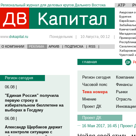
Региональный журнал для деловых кругов Дальнего Востока
АТР
Р
Амурская о
Бурятия
Еврейская 
Забайкаль
Камчатский
Магаданска
www.
dvkapital.ru
Понедельник
|
10 Августа, 00:12
|
Приморски
Республика
О КОМПАНИИ
РЕКЛАМА
АРХИВ
|
ПОДПИСКА
|
RSS
|
Сахалинска
Хабаровски
Чукотский 
главная
Р
Регион сегодня
Компании
Регион сегодня
Часовой пояс
Финансы
06.08 |
Тема номера
Рынки
"Единая Россия" получила
Мнение
Отрасль
первую строку в
избирательном бюллетене на
Проект ДК
Инновации
выборах в Госдуму
Проект ДК
06.08 |
16 Мая 2017, 16:45 |
Проект 
Александр Щербаков держит
на контроле ситуацию с
Найдя свой стиль, 