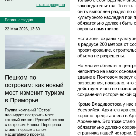
статьи раздела
законодательства. То есть 
быть выполнен раздел по о
культурного наследия при п
Регион сегодня
обязательно должен быть с
охраны памятников.
22 Мая 2026, 13:30
Если зоны охраны культурн
в радиусе 200 метров от с
проектирование, строитель
объема не разрешены.
Но многие объекты в центр
непонятно на каких основан
Пешком по
здание в Почтовом переулк
разрешения, показало, что 
островам: как новый
действует и оно не позволя
мост изменит туризм
сохранения исторической с
в Приморье
Кроме Владивостока у нас 
Уссурийск. Архитектура сове
Группа компаний "Остов"
планирует построить мост,
хорошо представлена в Арт
который свяжет Русский остров
Арсеньеве. Это тоже стало
с островом Елены. Переправа
обязательно должно сохраня
станет первым этапом
страничка нашей истории. Е
масштабного проекта