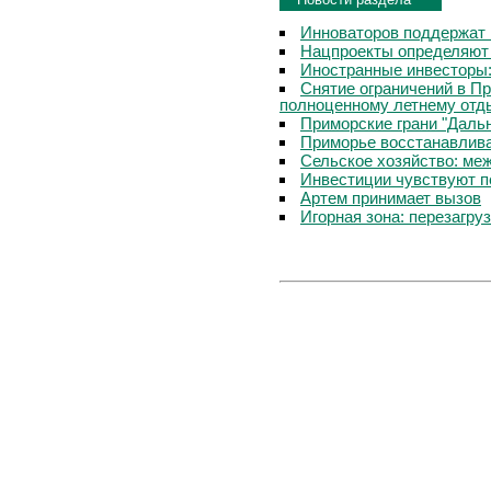
Инноваторов поддержат 
Нацпроекты определяют
Иностранные инвесторы:
Снятие ограничений в П
полноценному летнему отд
Приморские грани "Дальн
Приморье восстанавлива
Сельское хозяйство: ме
Инвестиции чувствуют п
Артем принимает вызов
Игорная зона: перезагру