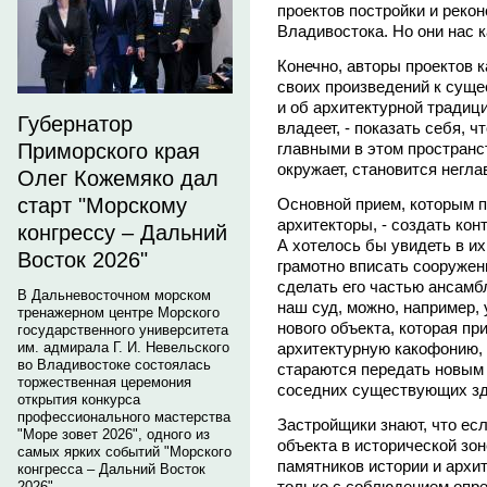
проектов постройки и реко
Владивостока. Но они нас к
Конечно, авторы проектов 
своих произведений к сущ
и об архитектурной традици
Губернатор
владеет, - показать себя, 
главными в этом пространст
Приморского края
окружает, становится негла
Олег Кожемяко дал
старт "Морскому
Основной прием, которым п
архитекторы, - создать кон
конгрессу – Дальний
А хотелось бы увидеть в их
Восток 2026"
грамотно вписать сооруже
сделать его частью ансамб
В Дальневосточном морском
наш суд, можно, например,
тренажерном центре Морского
нового объекта, которая пр
государственного университета
архитектурную какофонию, 
им. адмирала Г. И. Невельского
во Владивостоке состоялась
стараются передать новым 
торжественная церемония
соседних существующих зд
открытия конкурса
профессионального мастерства
Застройщики знают, что есл
"Море зовет 2026", одного из
объекта в исторической зон
самых ярких событий "Морского
памятников истории и архи
конгресса – Дальний Восток
только с соблюдением опр
2026".