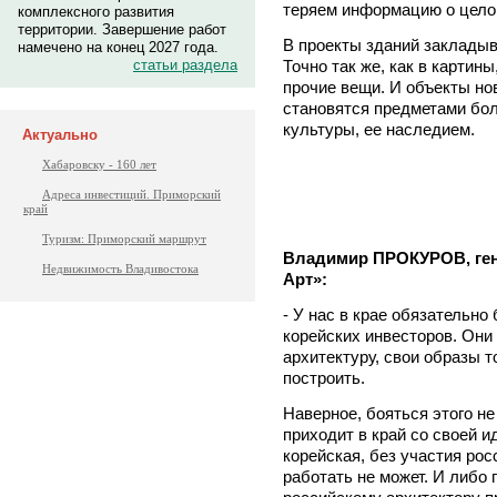
теряем информацию о цело
комплексного развития
территории. Завершение работ
В проекты зданий закладыв
намечено на конец 2027 года.
Точно так же, как в картин
статьи раздела
прочие вещи. И объекты но
становятся предметами бол
культуры, ее наследием.
Актуально
Хабаровску - 160 лет
Адреса инвестиций. Приморский
край
Туризм: Приморский маршрут
Владимир ПРОКУРОВ, ген
Недвижимость Владивостока
Арт»:
- У нас в крае обязательно
корейских инвесторов. Они
архитектуру, свои образы т
построить.
Наверное, бояться этого не
приходит в край со своей и
корейская, без участия рос
работать не может. И либо п