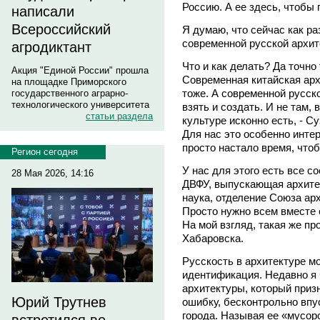
Россию. А ее здесь, чтобы 
написали
Всероссийский
Я думаю, что сейчас как р
современной русской архит
агродиктант
Что и как делать? Да точно
Акция "Единой России" прошла
Современная китайская архи
на площадке Приморского
тоже. А современной русско
государственного аграрно-
технологического университета
взять и создать. И не там, 
статьи раздела
культуре исконно есть, - С
Для нас это особенно интер
просто настало время, чтоб
Регион сегодня
У нас для этого есть все 
28 Мая 2026, 14:16
ДВФУ, выпускающая архитек
наука, отделение Союза ар
Просто нужно всем вместе 
На мой взгляд, такая же пр
Хабаровска.
Русскость в архитектуре м
идентификация. Недавно я 
архитектуры, который приз
Юрий Трутнев
ошибку, бесконтрольно впу
города. Называя ее «мусор