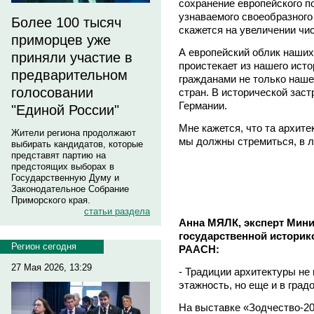
сохранение европейского п
узнаваемого своеобразного 
Более 100 тысяч
скажется на увеличении чи
приморцев уже
А европейский облик наших 
приняли участие в
проистекает из нашего ист
предварительном
гражданами не только наше
голосовании
стран. В исторической зас
Германии.
"Единой России"
Мне кажется, что та архите
Жители региона продолжают
мы должны стремиться, в л
выбирать кандидатов, которые
представят партию на
предстоящих выборах в
Государственную Думу и
Законодательное Собрание
Приморского края.
статьи раздела
Анна МЯЛК, эксперт Мини
государственной историк
Регион сегодня
РААСН:
27 Мая 2026, 13:29
- Традиции архитектуры не
этажность, но еще и в град
На выставке «Зодчество-2