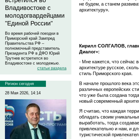
встретился во
не будем, а станем развив
Владивостоке с
архитектуру».
молодогвардейцами
"Единой России"
Во время рабочей поездки в
Приморский край Зампред
Правительства РФ –
Кирилл СОЛГАЛОВ, глав
полномочный представитель
Диалог»:
Президента РФ в ДФО Юрий
Трутнев встретился во
- Мне кажется, что сейчас 
Владивостоке с молодежью.
архитектуре русское, скольк
статьи раздела
стиль Приморского края.
В начале прошлого века эт
Регион сегодня
различных европейских сти
28 Мая 2026, 14:14
что уже была создана тогд
новый современный архитек
Я считаю, что каждая терр
обладать своим уникальны
выработать, тогда создавае
привлекательно и нам, и дл
туристической привлекател