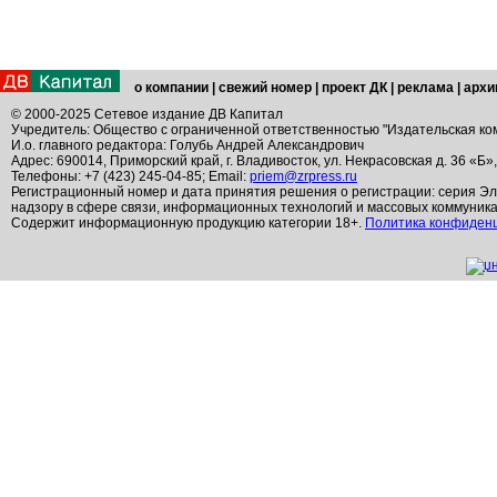
о компании
|
свежий номер
|
проект ДК
|
реклама
|
архи
© 2000-2025 Сетевое издание ДВ Капитал
Учредитель: Общество с ограниченной ответственностью "Издательская ко
И.о. главного редактора: Голубь Андрей Александрович
Адрес: 690014, Приморский край, г. Владивосток, ул. Некрасовская д. 36 «Б»
Телефоны: +7 (423) 245-04-85; Email:
priem@zrpress.ru
Регистрационный номер и дата принятия решения о регистрации: серия Эл
надзору в сфере связи, информационных технологий и массовых коммуник
Содержит информационную продукцию категории 18+.
Политика конфиден