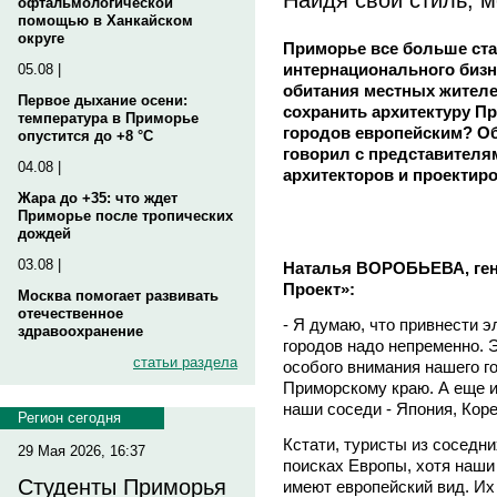
офтальмологической
помощью в Ханкайском
округе
Приморье все больше ст
интернационального бизн
05.08 |
обитания местных жителе
Первое дыхание осени:
сохранить архитектуру Пр
температура в Приморье
городов европейским? Об
опустится до +8 °C
говорил с представител
04.08 |
архитекторов и проектир
Жара до +35: что ждет
Приморье после тропических
дождей
03.08 |
Наталья ВОРОБЬЕВА, ге
Проект»:
Москва помогает развивать
отечественное
- Я думаю, что привнести 
здравоохранение
городов надо непременно. 
статьи раздела
особого внимания нашего г
Приморскому краю. А еще и
наши соседи - Япония, Коре
Регион сегодня
Кстати, туристы из соседни
29 Мая 2026, 16:37
поисках Европы, хотя наши
Студенты Приморья
имеют европейский вид. Их