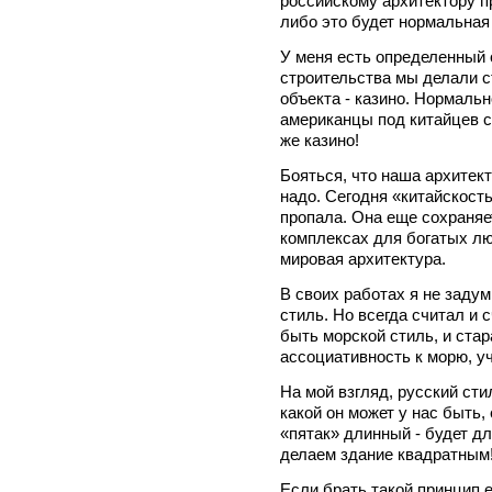
российскому архитектору п
либо это будет нормальная
У меня есть определенный 
строительства мы делали с
объекта - казино. Нормаль
американцы под китайцев с
же казино!
Бояться, что наша архитект
надо. Сегодня «китайскост
пропала. Она еще сохраня
комплексах для богатых лю
мировая архитектура.
В своих работах я не задум
стиль. Но всегда считал и 
быть морской стиль, и стар
ассоциативность к морю, у
На мой взгляд, русский сти
какой он может у нас быть,
«пятак» длинный - будет д
делаем здание квадратным
Если брать такой принцип 