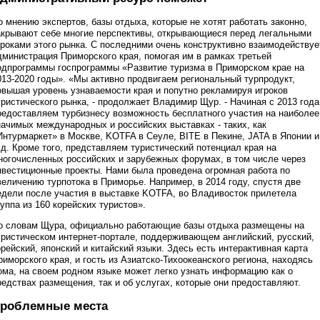
о мнению экспертов, базы отдыха, которые не хотят работать законно,
акрывают себе многие перспективы, открывающиеся перед легальными
гроками этого рынка. С последними очень конструктивно взаимодействуе
дминистрация Приморского края, помогая им в рамках третьей
одпрограммы госпрограммы «Развитие туризма в Приморском крае на
013-2020 годы». «Мы активно продвигаем региональный турпродукт,
овышая уровень узнаваемости края и попутно рекламируя игроков
уристического рынка, - продолжает Владимир Щур. - Начиная с 2013 года
редоставляем турбизнесу возможность бесплатного участия на наиболее
начимых международных и российских выставках - таких, как
Интурмаркет» в Москве, KOTFA в Сеуле, BITE в Пекине, JATA в Японии и
. д. Кроме того, представляем туристический потенциал края на
ногочисленных российских и зарубежных форумах, в том числе через
нвестиционные проекты. Нами была проведена огромная работа по
величению турпотока в Приморье. Например, в 2014 году, спустя две
едели после участия в выставке KOTFA, во Владивосток прилетела
руппа из 160 корейских туристов».
о словам Щура, официально работающие базы отдыха размещены на
уристическом интернет-портале, поддерживающем английский, русский,
орейский, японский и китайский языки. Здесь есть интерактивная карта
риморского края, и гость из Азиатско-Тихоокеанского региона, находясь
ома, на своем родном языке может легко узнать информацию как о
редствах размещения, так и об услугах, которые они предоставляют.
роблемные места