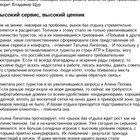
оворит Владимир Щур.
ысокий сервис, высокий ценник
ем не менее, невзирая на проблемы, рынок баз отдыха стремительно
еняется и расцветает. Толчком к этому стало не только увеличившееся
оличество туристов, но и их изменившиеся требования. «Побывав в друг
транах, наши соотечественники сформировали свое представление об
ровне сервиса и комфорта, - отмечает Татьяна Липатова. - И поскольку у
ас регулярно останавливаются туристы из стран АТР и Европы, могу
тверждать, что российские отдыхающие намного требовательнее
ностранцев. Если те всегда благодарны и искренне рады сервису, то
оссияне будут искать недостатки в работе, писать жалобы, давать совет
то стремление вполне понятно: люди хотят, чтобы появились места
тдыха качественно нового уровня, и мы ценим обратную связь».
тметила рост туристов и их увеличившиеся запросы и Алена Попова.
Если раньше люди ехали на море дикарями, то сейчас им требуются
омфортабельные домики со всеми удобствами: кондиционерами, хороше
тделкой, вплоть до москитной сетки на окнах даже в приморской зоне, гд
омаров никогда не было. И базам отдыха приходится подстраиваться под
ребования клиентов», - пояснила она.
атьяна Липатова прогнозирует, что «рынок баз отдыха ждет рост как на
оличественном, так и на качественном уровне. Уже сегодня он серьезно
зменился: все больше солидных игроков с высоким уровнем сервиса, с
оторыми приятно конкурировать. Их появление - результат прихода
нвестиций в регион. И даже мелкие игроки нашего рынка стали