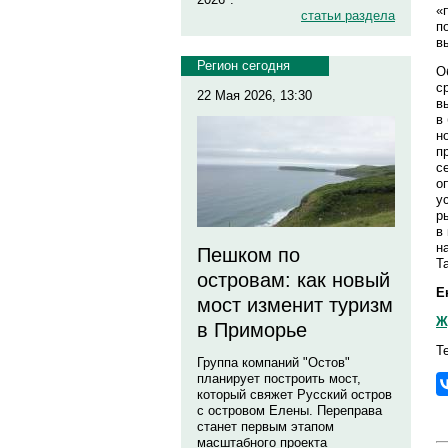
«
статьи раздела
п
в
Регион сегодня
О
с
22 Мая 2026, 13:30
в
в
н
п
с
о
у
р
в
н
Пешком по
Т
островам: как новый
Е
мост изменит туризм
Ж
в Приморье
Т
Группа компаний "Остов"
планирует построить мост,
который свяжет Русский остров
с островом Елены. Переправа
станет первым этапом
масштабного проекта