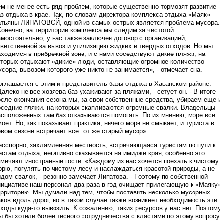
ем не менее есть ряд проблем, которые существенно тормозят развитие
аз отдыха в крае. Так, по словам директора комплекса отдыха «Маяк»
атьяны ЛИПАТОВОЙ, одной из самых острых является проблема мусора.
Конечно, на территории комплекса мы следим за чистотой
амостоятельно, у нас также заключен договор с организацией,
тветственной за вывоз и утилизацию жидких и твердых отходов. Но мы
аходимся в прибрежной зоне, и с нами соседствуют дикие пляжи, на
оторых отдыхают «дикие» люди, оставляющие огромное количество
усора, вывозом которого уже никто не занимается», - отмечает она.
оглашается с этим и представитель базы отдыха в Хасанском районе.
Далеко не все хозяева баз ухаживают за пляжами, - сетует он. - В итоге
осле окончания сезона мы, за свои собственные средства, убираем еще 
оседние пляжи, на которых скапливаются огромные свалки. Владельцы
асположенных там баз отказываются помогать. По их мнению, море все
моет. Но, как показывает практика, ничего море не смывает, и туриста в
овом сезоне встречает все тот же старый мусор».
есспорно, захламленная местность, встречающаяся туристам по пути к
естам отдыха, негативно сказывается на имидже края, особенно это
тмечают иностранные гости. «Каждому из нас хочется поехать к чистому
орю, погулять по чистому лесу и наслаждаться красотой природы, а не
идом свалок, - резонно замечает Липатова. - Поэтому по собственной
нициативе наш персонал два раза в год очищает прилегающую к «Маяку
ерриторию. Мы думали над тем, чтобы поставить несколько мусорных
аков вдоль дорог, но в таком случае также возникнет необходимость эти
тходы куда-то вывозить. К сожалению, таких ресурсов у нас нет. Поэтом
ы бы хотели более тесного сотрудничества с властями по этому вопросу