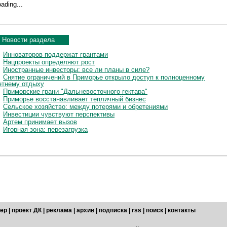
ading...
Новости раздела
Инноваторов поддержат грантами
Нацпроекты определяют рост
Иностранные инвесторы: все ли планы в силе?
Снятие ограничений в Приморье открыло доступ к полноценному
етнему отдыху
Приморские грани "Дальневосточного гектара"
Приморье восстанавливает тепличный бизнес
Сельское хозяйство: между потерями и обретениями
Инвестиции чувствуют перспективы
Артем принимает вызов
Игорная зона: перезагрузка
ер
|
проект ДК
|
реклама
|
архив
|
подписка
|
rss
|
поиск
|
контакты