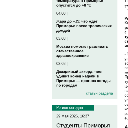
температура в Приморье
т
опустится до +8 °C
04.08 |
Р
Жара до +35: что ждет
К
Приморье после тропических
р
дождей
с
т
03.08 |
с
и
Москва помогает развивать
отечественное
«
здравоохранение
у
в
02.08 |
в
Дождливый аккорд: чем
м
удивит конец недели в
П
Приморье — прогноз погоды
т
по городам
ц
в
статьи раздела
с
у
с
Регион сегодня
к
р
29 Мая 2026, 16:37
е
Студенты Приморья
А