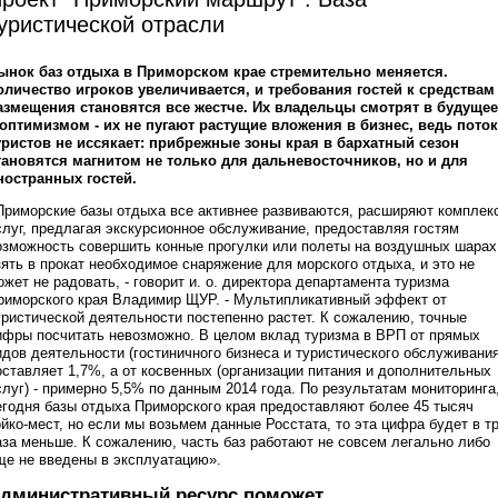
уристической отрасли
ынок баз отдыха в Приморском крае стремительно меняется.
оличество игроков увеличивается, и требования гостей к средствам
азмещения становятся все жестче. Их владельцы смотрят в будущее
 оптимизмом - их не пугают растущие вложения в бизнес, ведь поток
уристов не иссякает: прибрежные зоны края в бархатный сезон
тановятся магнитом не только для дальневосточников, но и для
ностранных гостей.
Приморские базы отдыха все активнее развиваются, расширяют комплек
слуг, предлагая экскурсионное обслуживание, предоставляя гостям
озможность совершить конные прогулки или полеты на воздушных шарах
зять в прокат необходимое снаряжение для морского отдыха, и это не
ожет не радовать, - говорит и. о. директора департамента туризма
риморского края Владимир ЩУР. - Мультипликативный эффект от
уристической деятельности постепенно растет. К сожалению, точные
ифры посчитать невозможно. В целом вклад туризма в ВРП от прямых
идов деятельности (гостиничного бизнеса и туристического обслуживания
оставляет 1,7%, а от косвенных (организации питания и дополнительных
слуг) - примерно 5,5% по данным 2014 года. По результатам мониторинга
егодня базы отдыха Приморского края предоставляют более 45 тысяч
ойко-мест, но если мы возьмем данные Росстата, то эта цифра будет в т
аза меньше. К сожалению, часть баз работают не совсем легально либо
ще не введены в эксплуатацию».
дминистративный ресурс поможет