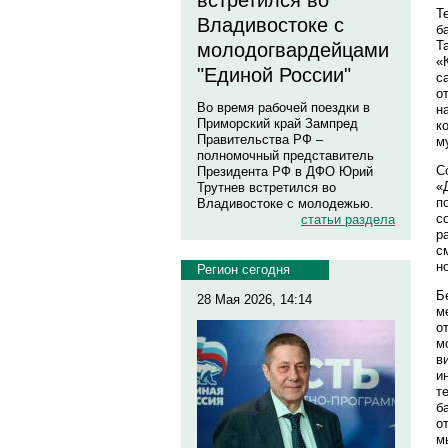
встретился во
Т
Владивостоке с
б
Т
молодогвардейцами
«
"Единой России"
с
о
Во время рабочей поездки в
н
Приморский край Зампред
к
Правительства РФ –
м
полномочный представитель
С
Президента РФ в ДФО Юрий
«
Трутнев встретился во
п
Владивостоке с молодежью.
с
статьи раздела
р
с
н
Регион сегодня
Б
28 Мая 2026, 14:14
м
о
м
в
и
т
б
о
м