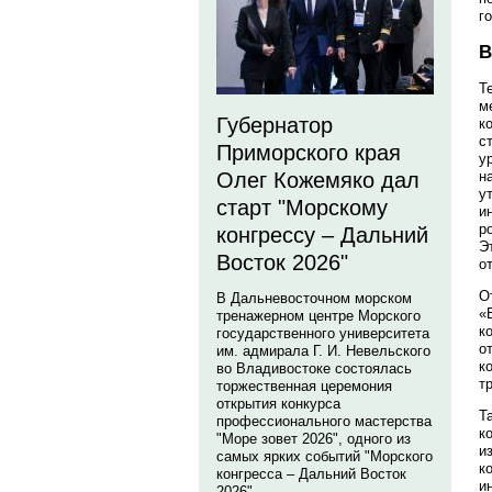
г
В
Т
м
Губернатор
к
с
Приморского края
у
н
Олег Кожемяко дал
у
старт "Морскому
и
р
конгрессу – Дальний
Э
Восток 2026"
о
О
В Дальневосточном морском
«
тренажерном центре Морского
к
государственного университета
о
им. адмирала Г. И. Невельского
к
во Владивостоке состоялась
т
торжественная церемония
открытия конкурса
Т
профессионального мастерства
к
"Море зовет 2026", одного из
и
самых ярких событий "Морского
к
конгресса – Дальний Восток
и
2026".