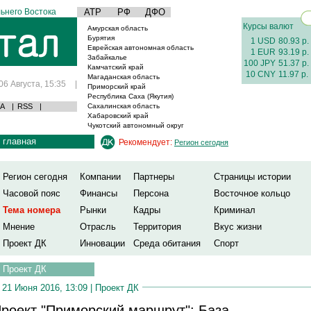
ьнего Востока
АТР
РФ
ДФО
Курсы валют
Амурская область
Бурятия
1 USD
80.93 р.
Еврейская автономная область
1 EUR
93.19 р.
Забайкалье
100 JPY
51.37 р.
Камчатский край
10 CNY
11.97 р.
Магаданская область
06 Августа, 15:35
|
Приморский край
Республика Саха (Якутия)
А
|
RSS
|
Сахалинская область
Хабаровский край
Чукотский автономный округ
главная
Рекомендует:
Регион сегодня
Регион сегодня
Компании
Партнеры
Страницы истории
Часовой пояс
Финансы
Персона
Восточное кольцо
Тема номера
Рынки
Кадры
Криминал
Мнение
Отрасль
Территория
Вкус жизни
Проект ДК
Инновации
Среда обитания
Спорт
Проект ДК
21 Июня 2016, 13:09 |
Проект ДК
роект "Приморский маршрут": База