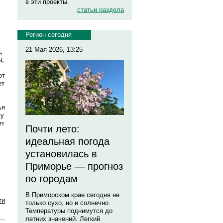
в эти проекты.
статьи раздела
Регион сегодня
21 Мая 2026, 13:25
,
ы,
от
ет
ья
 у
ет
Почти лето:
идеальная погода
установилась в
Приморье — прогноз
по городам
В Приморском крае сегодня не
ти
только сухо, но и солнечно.
Температуры поднимутся до
летних значений. Легкий