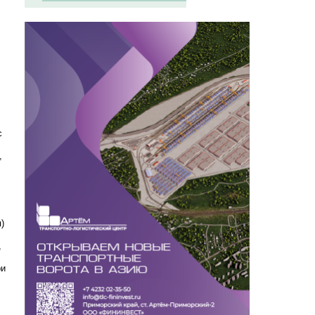
с
,
)
,
ри