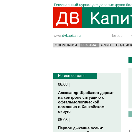
Региональный журнал для деловых кругов Дал
www.
dvkapital.ru
Четверг
|
О КОМПАНИИ
РЕКЛАМА
АРХИВ
|
ПОДПИСК
Регион сегодня
06.08 |
Александр Щербаков держит
на контроле ситуацию с
офтальмологической
помощью в Ханкайском
округе
05.08 |
Первое дыхание осени:
П