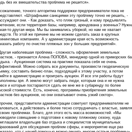
едь без их вмешательства проблема не решится».
 сожалению, точного алгоритма поддержки предприниматели пока не
редставляют. «Штрафными санкциями эту проблему точно не решить, -
ассуждают они. - Как доказать, что пляж грязный, и кому предъявлять
ретензии, если территория базы, например, арендована у военных? Нужн
акая-то другая мера. Мы бы занимались уборкой, но нам не хватает
редств. По этой же причине мы не можем сделать заказ в крупных
лининговых компаниях. А у администрации края есть возможность
аказать работу по очистке пляжных зон у больших предприятий».
Другая наболевшая проблема - сложность оформления земельных
частков, - признается Алена ПОПОВА, менеджер одной из приморских ба
тдыха. - Аукционная система на практике показала себя не очень
ффективной. Можно собрать все документы, произвести геодезическую
ъемку, составить бизнес-план, подходящий к этому участку, а потом
рийти в администрацию и проиграть аукцион. И все эти работы будут
ыполнены зря. А землю могут забрать люди, которым она и не нужна
овсе и которые постараются сдать ее мне же в субаренду по более
ысокой стоимости. Есть, конечно, программы приобретения земельных
частков без аукционов, но они охватывают очень узкий сектор».
прочем, представители администрации советуют предпринимателям не
аловаться, а действовать и более тесно сотрудничать с властью, заявл
 своих проблемах. Благо, для этого есть масса возможностей. «Мы
роводили совещание о подготовке к новому пляжному сезону, куда
риглашали владельцев баз отдыха и специалистов муниципальных
бразований для обсуждения проблем сферы, и мероприятие еще раз
оказало, что с нашей помощью можно решить многие острые проблемы», 