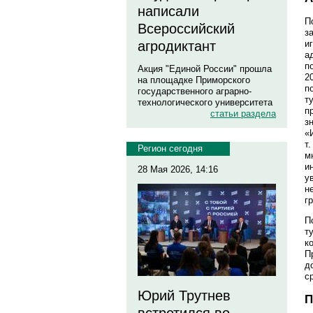
написали
П
Всероссийский
з
агродиктант
и
а
п
Акция "Единой России" прошла
2
на площадке Приморского
п
государственного аграрно-
т
технологического университета
п
статьи раздела
з
«
т
Регион сегодня
м
и
28 Мая 2026, 14:16
у
н
г
П
т
к
П
д
с
Юрий Трутнев
П