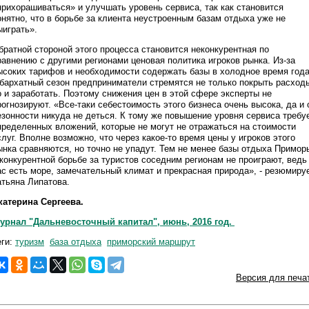
прихорашиваться» и улучшать уровень сервиса, так как становится
онятно, что в борьбе за клиента неустроенным базам отдыха уже не
ыиграть».
братной стороной этого процесса становится неконкурентная по
равнению с другими регионами ценовая политика игроков рынка. Из-за
ысоких тарифов и необходимости содержать базы в холодное время года
 бархатный сезон предприниматели стремятся не только покрыть расход
о и заработать. Поэтому снижения цен в этой сфере эксперты не
рогнозируют. «Все-таки себестоимость этого бизнеса очень высока, да и 
езонности никуда не деться. К тому же повышение уровня сервиса требу
пределенных вложений, которые не могут не отражаться на стоимости
слуг. Вполне возможно, что через какое-то время цены у игроков этого
ынка сравняются, но точно не упадут. Тем не менее базы отдыха Примор
 конкурентной борьбе за туристов соседним регионам не проиграют, ведь
ас есть море, замечательный климат и прекрасная природа», - резюмиру
атьяна Липатова.
катерина Сергеева.
урнал "Дальневосточный капитал", июнь, 2016 год.
еги:
туризм
база отдыха
приморский маршрут
Версия для печа