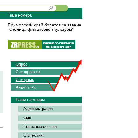
Тема номера
Приморский край борется за звание
"Столица финансовой культуры"
Опрос
Спецпроекты
Интервью
Аналитика
Наши партнеры
Администрации
Сми
Полезные ссылки
Статистика