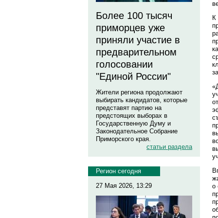
в
Более 100 тысяч
К
п
приморцев уже
р
приняли участие в
п
к
предварительном
с
голосовании
к
з
"Единой России"
«
Жители региона продолжают
у
выбирать кандидатов, которые
о
представят партию на
э
предстоящих выборах в
с
Государственную Думу и
п
Законодательное Собрание
в
Приморского края.
в
статьи раздела
в
у
В
Регион сегодня
ж
27 Мая 2026, 13:29
о
п
п
о
п