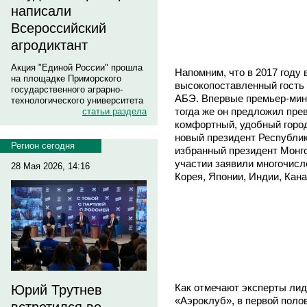
написали
Всероссийский
агродиктант
Акция "Единой России" прошла
Напомним, что в 2017 году
на площадке Приморского
высокопоставленный гость 
государственного аграрно-
АБЭ. Впервые премьер-мини
технологического университета
тогда же он предложил пре
статьи раздела
комфортный, удобный горо
новый президент Республи
Регион сегодня
избранный президент Монг
участии заявили многочисл
28 Мая 2026, 14:16
Корея, Японии, Индии, Кана
Как отмечают эксперты лид
Юрий Трутнев
«Аэроклуб», в первой полов