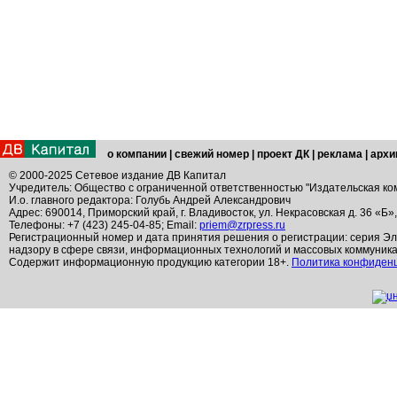
о компании
|
свежий номер
|
проект ДК
|
реклама
|
архи
© 2000-2025 Сетевое издание ДВ Капитал
Учредитель: Общество с ограниченной ответственностью "Издательская ко
И.о. главного редактора: Голубь Андрей Александрович
Адрес: 690014, Приморский край, г. Владивосток, ул. Некрасовская д. 36 «Б»
Телефоны: +7 (423) 245-04-85; Email:
priem@zrpress.ru
Регистрационный номер и дата принятия решения о регистрации: серия Эл
надзору в сфере связи, информационных технологий и массовых коммуник
Содержит информационную продукцию категории 18+.
Политика конфиден