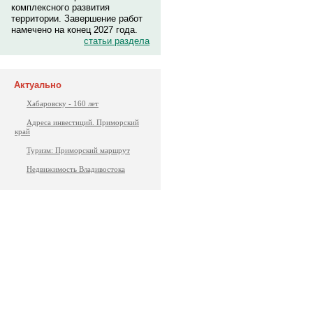
комплексного развития
территории. Завершение работ
намечено на конец 2027 года.
статьи раздела
Актуально
Хабаровску - 160 лет
Адреса инвестиций. Приморский
край
Туризм: Приморский маршрут
Недвижимость Владивостока