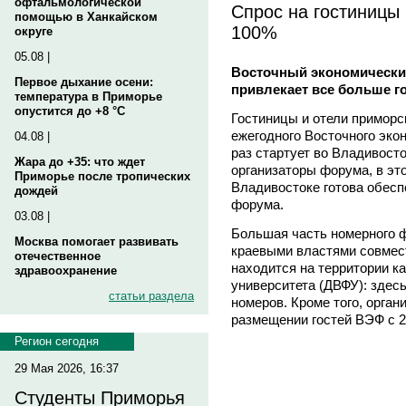
офтальмологической
Спрос на гостиницы
помощью в Ханкайском
100%
округе
05.08 |
Восточный экономически
Первое дыхание осени:
привлекает все больше г
температура в Приморье
опустится до +8 °C
Гостиницы и отели приморс
ежегодного Восточного эко
04.08 |
раз стартует во Владивосто
Жара до +35: что ждет
организаторы форума, в эт
Приморье после тропических
Владивостоке готова обесп
дождей
форума.
03.08 |
Большая часть номерного 
Москва помогает развивать
краевыми властями совмест
отечественное
находится на территории к
здравоохранение
университета (ДВФУ): здесь
статьи раздела
номеров. Кроме того, орга
размещении гостей ВЭФ с 2
Регион сегодня
29 Мая 2026, 16:37
Студенты Приморья