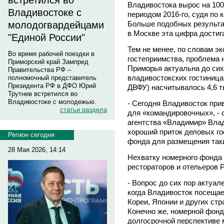
встретился во
Владивостока вырос на 10
Владивостоке с
периодом 2016-го, судя по
Больше подобных результат
молодогвардейцами
в Москве эта цифра достига
"Единой России"
Тем не менее, по словам э
Во время рабочей поездки в
гостеприимства, проблема 
Приморский край Зампред
Приморья актуальна до сих 
Правительства РФ –
владивостокских гостиница
полномочный представитель
Президента РФ в ДФО Юрий
ДВФУ) насчитывалось 4,6 ты
Трутнев встретился во
Владивостоке с молодежью.
- Сегодня Владивосток прив
статьи раздела
для «командировочных», - 
агентства «Владимир» Вл
хороший приток деловых го
Регион сегодня
фонда для размещения таки
28 Мая 2026, 14:14
Нехватку номерного фонда
рестораторов и отельеро
- Вопрос до сих пор актуал
когда Владивосток посещае
Кореи, Японии и других стр
Конечно же, номерной фонд 
долгосрочной перспективе 