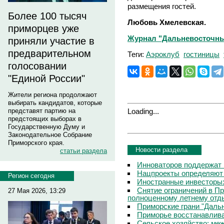
размещения гостей.
Более 100 тысяч
Любовь Хмелевская.
приморцев уже
Журнал "Дальневосточный 
приняли участие в
предварительном
Теги:
Аэроклуб
гостиницы
голосовании
"Единой России"
Жители региона продолжают
выбирать кандидатов, которые
Loading...
представят партию на
предстоящих выборах в
Государственную Думу и
Законодательное Собрание
Приморского края.
Новости раздела
статьи раздела
Инноваторов поддержат 
Нацпроекты определяют
Регион сегодня
Иностранные инвесторы:
Снятие ограничений в П
27 Мая 2026, 13:29
полноценному летнему отд
Приморские грани "Дальн
Приморье восстанавлива
Сельское хозяйство: ме