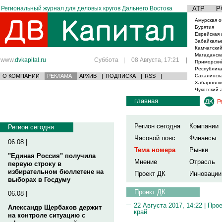
Региональный журнал для деловых кругов Дальнего Востока
АТР
Р
Амурская о
Бурятия
Еврейская 
Забайкаль
Камчатский
Магаданска
www.
dvkapital.ru
Суббота
|
08 Августа, 17:21
|
Приморски
Республика
О КОМПАНИИ
РЕКЛАМА
АРХИВ
|
ПОДПИСКА
|
RSS
|
Сахалинска
Хабаровски
Чукотский 
главная
Р
Регион сегодня
Компании
Регион сегодня
Часовой пояс
Финансы
06.08 |
Тема номера
Рынки
"Единая Россия" получила
Мнение
Отрасль
первую строку в
избирательном бюллетене на
Проект ДК
Инновации
выборах в Госдуму
Проект ДК
06.08 |
22 Августа 2017, 14:22 |
Прое
Александр Щербаков держит
край
на контроле ситуацию с