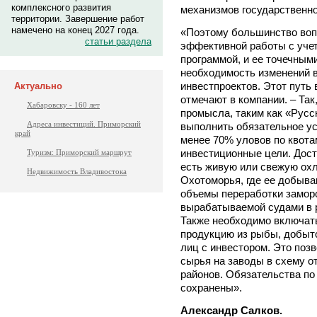
комплексного развития
механизмов государственно
территории. Завершение работ
намечено на конец 2027 года.
«Поэтому большинство воп
статьи раздела
эффективной работы с уче
программой, и ее точечным
необходимость изменений в
инвестпроектов. Этот путь 
Актуально
отмечают в компании. – Так
Хабаровску - 160 лет
промысла, таким как «Русс
Адреса инвестиций. Приморский
выполнить обязательное ус
край
менее 70% уловов по квота
инвестиционные цели. Дост
Туризм: Приморский маршрут
есть живую или свежую ох
Недвижимость Владивостока
Охотоморья, где ее добыва
объемы переработки замор
вырабатываемой судами в р
Также необходимо включат
продукцию из рыбы, добыто
лиц с инвестором. Это поз
сырья на заводы в схему о
районов. Обязательства по
сохранены».
Александр Салков.