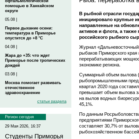
офтальмологической
помощью в Ханкайском
округе
В рыбной отрасли госуда
инициировало крупные и
05.08 |
направленные на обновл
Первое дыхание осени:
активов и флота, а также
температура в Приморье
российского рыбного сыр
опустится до +8 °C
Журнал «Дальневосточный 
04.08 |
рыбаков Приморского края 
Жара до +35: что ждет
перерабатывающих мощност
Приморье после тропических
экономике региона.
дождей
03.08 |
Суммарный объем вылова (
рыбопромышленными предпр
Москва помогает развивать
квартал 2020 года составил 
отечественное
превышает объем вылова за
здравоохранение
на вылов водных биоресурс
статьи раздела
45,1%.
По данным Росрыболовства
Регион сегодня
предприятиями Приморского 
составляет 30,7% от вылов
29 Мая 2026, 16:37
рыбохозяйственном бассейн
Студенты Приморья