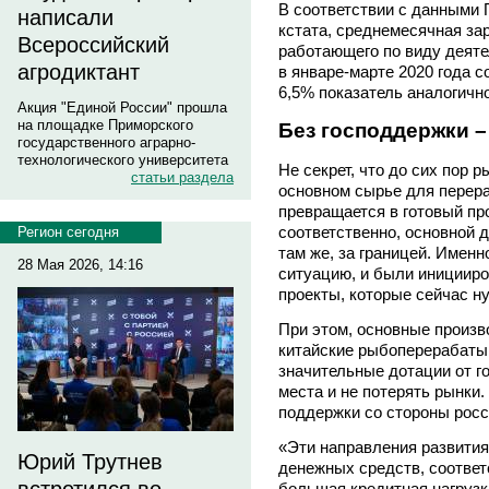
В соответствии с данными 
написали
кстата, среднемесячная за
Всероссийский
работающего по виду деят
агродиктант
в январе-марте 2020 года с
6,5% показатель аналогично
Акция "Единой России" прошла
на площадке Приморского
Без господдержки –
государственного аграрно-
технологического университета
Не секрет, что до сих пор 
статьи раздела
основном сырье для перераб
превращается в готовый про
соответственно, основной 
Регион сегодня
там же, за границей. Именн
28 Мая 2026, 14:16
ситуацию, и были инициир
проекты, которые сейчас н
При этом, основные произв
китайские рыбоперерабаты
значительные дотации от г
места и не потерять рынки.
поддержки со стороны росс
«Эти направления развити
Юрий Трутнев
денежных средств, соответ
большая кредитная нагрузк