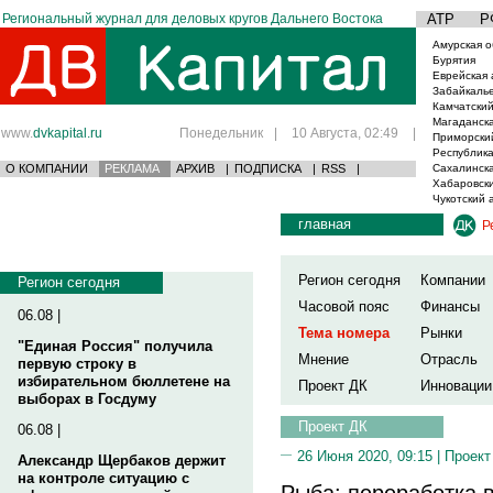
Региональный журнал для деловых кругов Дальнего Востока
АТР
Р
Амурская о
Бурятия
Еврейская 
Забайкаль
Камчатский
Магаданска
www.
dvkapital.ru
Понедельник
|
10 Августа, 02:49
|
Приморски
Республика
О КОМПАНИИ
РЕКЛАМА
АРХИВ
|
ПОДПИСКА
|
RSS
|
Сахалинска
Хабаровски
Чукотский 
главная
Р
Регион сегодня
Компании
Регион сегодня
Часовой пояс
Финансы
06.08 |
Тема номера
Рынки
"Единая Россия" получила
Мнение
Отрасль
первую строку в
избирательном бюллетене на
Проект ДК
Инновации
выборах в Госдуму
Проект ДК
06.08 |
26 Июня 2020, 09:15 |
Проект
Александр Щербаков держит
на контроле ситуацию с
Рыба: переработка 