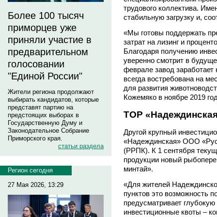
трудового коллектива. Име
Более 100 тысяч
стабильную загрузку и, соо
приморцев уже
«Мы готовы поддержать пр
приняли участие в
затрат на лизинг и процен
предварительном
Благодаря получению инве
уверенно смотрит в будущее
голосовании
феврале завод заработает 
"Единой России"
всегда востребована на мес
для развития животноводств
Жители региона продолжают
Кожемяко в ноябре 2019 год
выбирать кандидатов, которые
представят партию на
ТОР «Надеждинска
предстоящих выборах в
Государственную Думу и
Законодательное Собрание
Другой крупный инвестицио
Приморского края.
«Надеждинская» ООО «Ру
статьи раздела
(РРПК). К 1 сентября текущ
продукции новый рыбопер
минтай».
Регион сегодня
«Для жителей Надеждинско
27 Мая 2026, 13:29
пунктов это возможность п
предусматривает глубокую 
инвестиционные квоты – ко