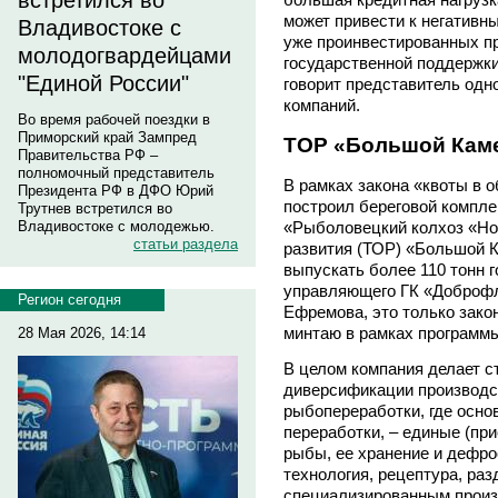
встретился во
может привести к негативн
Владивостоке с
уже проинвестированных пр
молодогвардейцами
государственной поддержки
"Единой России"
говорит представитель од
компаний.
Во время рабочей поездки в
Приморский край Зампред
ТОР «Большой Кам
Правительства РФ –
полномочный представитель
В рамках закона «квоты в 
Президента РФ в ДФО Юрий
построил береговой компле
Трутнев встретился во
Владивостоке с молодежью.
«Рыболовецкий колхоз «Но
статьи раздела
развития (ТОР) «Большой К
выпускать более 110 тонн г
управляющего ГК «Доброф
Регион сегодня
Ефремова, это только зак
минтаю в рамках программы
28 Мая 2026, 14:14
В целом компания делает с
диверсификации производс
рыбопереработки, где осно
переработки, – единые (пр
рыбы, ее хранение и дефрос
технология, рецептура, ра
специализированным произ