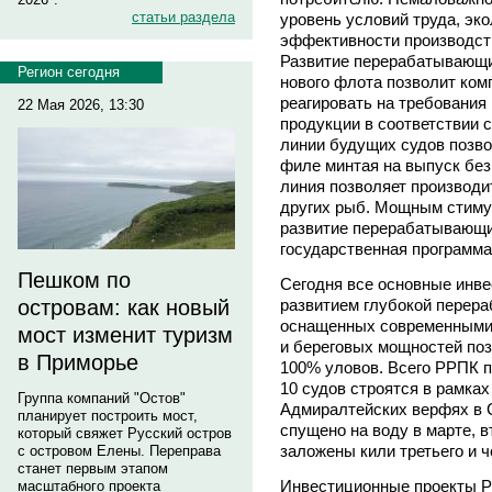
статьи раздела
уровень условий труда, эко
эффективности производств
Развитие перерабатывающи
Регион сегодня
нового флота позволит комп
реагировать на требования
22 Мая 2026, 13:30
продукции в соответствии 
линии будущих судов позв
филе минтая на выпуск без
линия позволяет производи
других рыб. Мощным стиму
развитие перерабатывающи
государственная программа
Пешком по
Сегодня все основные инв
развитием глубокой перера
островам: как новый
оснащенных современными
мост изменит туризм
и береговых мощностей по
в Приморье
100% уловов. Всего РРПК п
10 судов строятся в рамка
Группа компаний "Остов"
Адмиралтейских верфях в С
планирует построить мост,
спущено на воду в марте, в
который свяжет Русский остров
заложены кили третьего и ч
с островом Елены. Переправа
станет первым этапом
Инвестиционные проекты Р
масштабного проекта