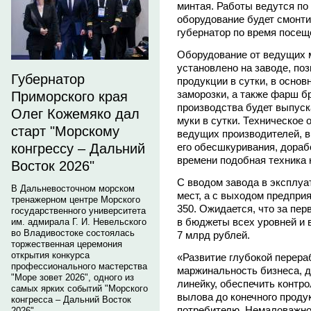
минтая. Работы ведутся по 
оборудование будет смонти
губернатор по время посеще
Оборудование от ведущих м
установлено на заводе, поз
Губернатор
продукции в сутки, в осно
заморозки, а также фарш бр
Приморского края
производства будет выпуск
Олег Кожемяко дал
муки в сутки. Техническое
старт "Морскому
ведущих производителей, в
его обесшкуривания, дораб
конгрессу – Дальний
времени подобная техника 
Восток 2026"
С вводом завода в эксплуа
В Дальневосточном морском
мест, а с выходом предпри
тренажерном центре Морского
350. Ожидается, что за пер
государственного университета
в бюджеты всех уровней и
им. адмирала Г. И. Невельского
во Владивостоке состоялась
7 млрд рублей.
торжественная церемония
открытия конкурса
«Развитие глубокой перера
профессионального мастерства
маржинальность бизнеса, 
"Море зовет 2026", одного из
линейку, обеспечить контро
самых ярких событий "Морского
вылова до конечного продук
конгресса – Дальний Восток
потребителю. Немаловажно,
2026".