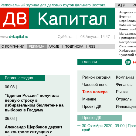
Региональный журнал для деловых кругов Дальнего Востока
АТР
Р
Амурская о
Бурятия
Еврейская 
Забайкаль
Камчатский
Магаданска
www.
dvkapital.ru
Суббота
|
08 Августа, 14:47
|
Приморски
Республика
О КОМПАНИИ
РЕКЛАМА
АРХИВ
|
ПОДПИСКА
|
RSS
|
Сахалинска
Хабаровски
Чукотский 
главная
Р
Регион сегодня
Компании
Регион сегодня
Часовой пояс
Финансы
06.08 |
Тема номера
Рынки
"Единая Россия" получила
Мнение
Отрасль
первую строку в
избирательном бюллетене на
Проект ДК
Инновации
выборах в Госдуму
Проект ДК
06.08 |
30 Октября 2020, 09:00 |
Про
Александр Щербаков держит
край
на контроле ситуацию с