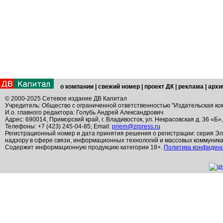
о компании
|
свежий номер
|
проект ДК
|
реклама
|
архи
© 2000-2025 Сетевое издание ДВ Капитал
Учредитель: Общество с ограниченной ответственностью "Издательская ко
И.о. главного редактора: Голубь Андрей Александрович
Адрес: 690014, Приморский край, г. Владивосток, ул. Некрасовская д. 36 «Б»
Телефоны: +7 (423) 245-04-85; Email:
priem@zrpress.ru
Регистрационный номер и дата принятия решения о регистрации: серия Эл
надзору в сфере связи, информационных технологий и массовых коммуник
Содержит информационную продукцию категории 18+.
Политика конфиден