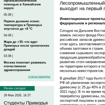
офтальмологической
Лесопромышленный 
помощью в Ханкайском
выходит на первый 
округе
05.08 |
Инвестиционные проекты
Первое дыхание осени:
федеральном и регионал
температура в Приморье
опустится до +8 °C
Сегодня на Дальнем Восток
земель лесного фонда Росси
04.08 |
российских запасов древес
Жара до +35: что ждет
этом здесь заготавливаетс
Приморье после тропических
объема заготовки в стране
дождей
снижения сырьевого экспор
03.08 |
продукции деревообработк
развитию этого направлени
Москва помогает развивать
на территории которого в 
отечественное
здравоохранение
несколько инвестпроектов.
статьи раздела
В декабре 2017 года было 
РФ об увеличении экспорт
древесину (с 25 до 40% в 20
Регион сегодня
2021 году). В то же время
29 Мая 2026, 16:37
переработку древесины, по
экспортной пошлины в разм
Студенты Приморья
запретительных мерах, нап