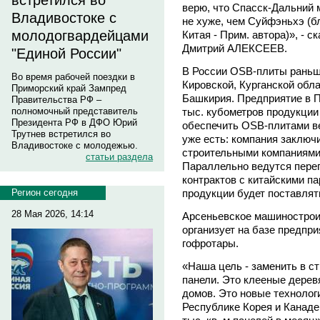
встретился во
верю, что Спасск-Дальний 
Владивостоке с
не хуже, чем Суйфэньхэ (б
молодогвардейцами
Китая - Прим. автора)», - 
Дмитрий АЛЕКСЕЕВ.
"Единой России"
В России OSB-плиты раньш
Во время рабочей поездки в
Кировской, Курганской обла
Приморский край Зампред
Башкирия. Предприятие в П
Правительства РФ –
тыс. кубометров продукции 
полномочный представитель
Президента РФ в ДФО Юрий
обеспечить OSB-плитами в
Трутнев встретился во
уже есть: компания заключ
Владивостоке с молодежью.
строительными компаниями
статьи раздела
Параллельно ведутся пере
контрактов с китайскими п
продукции будет поставлять
Регион сегодня
28 Мая 2026, 14:14
Арсеньевское машинострои
организует на базе предпр
гофротары.
«Наша цель - заменить в с
панели. Это клееные дерев
домов. Это новые технолог
Республике Корея и Канаде