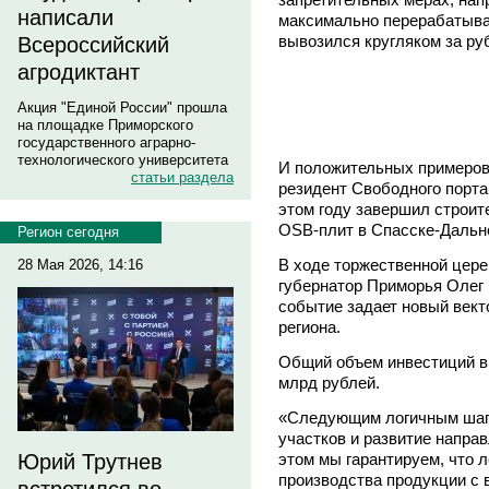
написали
максимально перерабатывал
вывозился кругляком за ру
Всероссийский
агродиктант
Акция "Единой России" прошла
на площадке Приморского
государственного аграрно-
технологического университета
И положительных примеров 
статьи раздела
резидент Свободного порт
этом году завершил строит
OSB-плит в Спасске-Дальн
Регион сегодня
В ходе торжественной цере
28 Мая 2026, 14:16
губернатор Приморья Олег
событие задает новый вект
региона.
Общий объем инвестиций в 
млрд рублей.
«Следующим логичным шаго
участков и развитие напра
этом мы гарантируем, что 
Юрий Трутнев
производства продукции с 