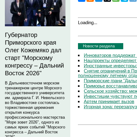
Loading...
Губернатор
Приморского края
Новости раздела
Олег Кожемяко дал
Инноваторов поддержат 
старт "Морскому
Нацпроекты определяют
конгрессу – Дальний
Иностранные инвесторы:
Снятие ограничений в П
Восток 2026"
полноценному летнему отд
Приморские грани "Дальн
В Дальневосточном морском
Приморье восстанавлива
тренажерном центре Морского
Сельское хозяйство: ме
государственного университета
Инвестиции чувствуют п
им. адмирала Г. И. Невельского
Артем принимает вызов
во Владивостоке состоялась
Игорная зона: перезагру
торжественная церемония
открытия конкурса
профессионального мастерства
"Море зовет 2026", одного из
самых ярких событий "Морского
конгресса – Дальний Восток
2026".