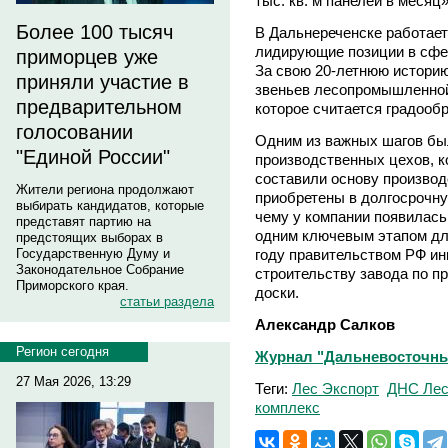
тыс. кв. м панелей в месяц
Более 100 тысяч
В Дальнереченске работае
лидирующие позиции в сфер
приморцев уже
За свою 20-летнюю историю
приняли участие в
звеньев лесопромышленной
предварительном
которое считается градооб
голосовании
Одним из важных шагов был
"Единой России"
производственных цехов, к
составили основу производ
Жители региона продолжают
приобретены в долгосрочну
выбирать кандидатов, которые
чему у компании появилась
представят партию на
одним ключевым этапом дл
предстоящих выборах в
году правительством РФ ин
Государственную Думу и
Законодательное Собрание
строительству завода по п
Приморского края.
доски.
статьи раздела
Александр Салков
Регион сегодня
Журнал "Дальневосточный 
27 Мая 2026, 13:29
Теги:
Лес Экспорт
ДНС Ле
комплекс