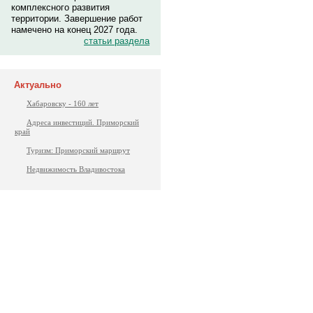
комплексного развития
территории. Завершение работ
намечено на конец 2027 года.
статьи раздела
Актуально
Хабаровску - 160 лет
Адреса инвестиций. Приморский
край
Туризм: Приморский маршрут
Недвижимость Владивостока