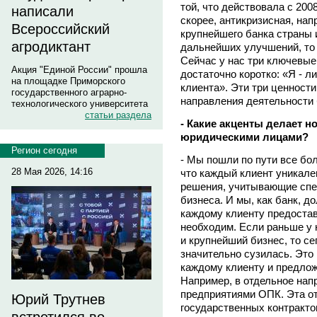
той, что действовала с 200
написали
скорее, антикризисная, на
Всероссийский
крупнейшего банка страны
агродиктант
дальнейших улучшений, то 
Сейчас у нас три ключевы
Акция "Единой России" прошла
достаточно коротко: «Я - л
на площадке Приморского
клиента». Эти три ценност
государственного аграрно-
направления деятельности 
технологического университета
статьи раздела
- Какие акценты делает но
юридическими лицами?
Регион сегодня
- Мы пошли по пути все бо
28 Мая 2026, 14:16
что каждый клиент уникале
решения, учитывающие спец
бизнеса. И мы, как банк, д
каждому клиенту предостав
необходим. Если раньше у 
и крупнейший бизнес, то се
значительно сузилась. Это
каждому клиенту и предлож
Например, в отдельное нап
предприятиями ОПК. Эта о
Юрий Трутнев
государственных контрактов