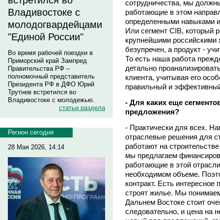
встретился во
сотрудничества, мы должны
Владивостоке с
работающие в этом направ
определенными навыками и
молодогвардейцами
Или сегмент СIB, который 
"Единой России"
крупнейшими российскими 
безупречен, а продукт - у
Во время рабочей поездки в
То есть наша работа прежде
Приморский край Зампред
детально проанализировать
Правительства РФ –
полномочный представитель
клиента, учитывая его осо
Президента РФ в ДФО Юрий
правильный и эффективный
Трутнев встретился во
Владивостоке с молодежью.
- Для каких еще сегмент
статьи раздела
предложения?
- Практически для всех. На
Регион сегодня
отраслевые решения для ст
работают на строительстве
28 Мая 2026, 14:14
мы предлагаем финансирова
работающие в этой отрасли,
необходимом объеме. Поэт
контракт. Есть интересное
строят жилье. Мы понимаем
Дальнем Востоке стоит оче
следовательно, и цена на н