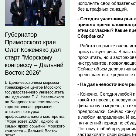
исполнять свои обязательс
без штрафных санкций.
- Сегодня участники рынк
пришло время сложностр
этим согласны? Какие пр
Губернатор
Сбербанка?
Приморского края
- Работа на рынке очень инт
Олег Кожемяко дал
присутствует риск. В насто
старт "Морскому
просчитать, но и застрахов
инструментов, позволяющи
конгрессу – Дальний
Сейчас объем деривативных
Восток 2026"
превышает все кредитные о
В Дальневосточном морском
- На дальневосточном ры
тренажерном центре Морского
государственного университета
- Конечно. Сегодня любой 
им. адмирала Г. И. Невельского
какой-то проект, в первую 
во Владивостоке состоялась
финансовую модель, он вк
торжественная церемония
предпосылки. Сейчас конк
открытия конкурса
профессионального мастерства
в любом направлении. И е
"Море зовет 2026", одного из
пятилетний период не сбуду
самых ярких событий "Морского
Поэтому любой предприним
конгресса – Дальний Восток
застраховать свои риски. Е
2026".