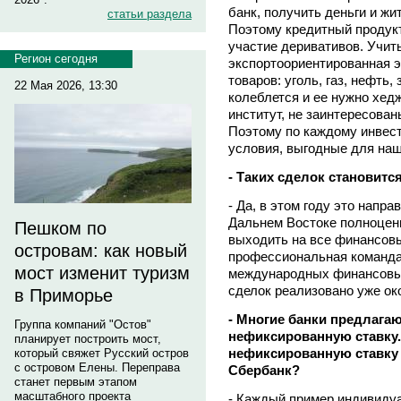
банк, получить деньги и жи
статьи раздела
Поэтому кредитный продукт
участие деривативов. Учиты
Регион сегодня
экспортоориентированная э
товаров: уголь, газ, нефть,
22 Мая 2026, 13:30
колеблется и ее нужно хед
институт, не заинтересован
Поэтому по каждому инвес
условия, выгодные для наш
- Таких сделок становит
- Да, в этом году это напр
Дальнем Востоке полноценн
Пешком по
выходить на все финансовы
островам: как новый
профессиональная команда,
мост изменит туризм
международных финансовых
сделок реализовано уже око
в Приморье
- Многие банки предлага
Группа компаний "Остов"
нефиксированную ставку.
планирует построить мост,
нефиксированную ставку 
который свяжет Русский остров
с островом Елены. Переправа
Сбербанк?
станет первым этапом
масштабного проекта
- Каждый пример индивидуа