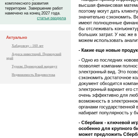
комплексного развития
высшая финансовая матема
территории. Завершение работ
поэтому могут дать клиент
намечено на конец 2027 года.
значительно сэкономить. В
статьи раздела
имеют полноценные финанс
бы отслеживать конъюнктур
больших затрат. У нас же в
Актуально
можем использовать аналит
Хабаровску - 160 лет
- Какие еще новые продук
Адреса инвестиций. Приморский
край
- Одно из последних нововве
позволяет компании полнос
Туризм: Приморский маршрут
электронный вид. Это позв
Недвижимость Владивостока
сэкономить достаточное ко
документ обходится компани
электронный вариант его с
очень эффективно для любо
возможность в электронно
органами государственной 
набирает популярность у б
- Сбербанк - ключевой иг
особенно для крупного б
может предложить Сберб