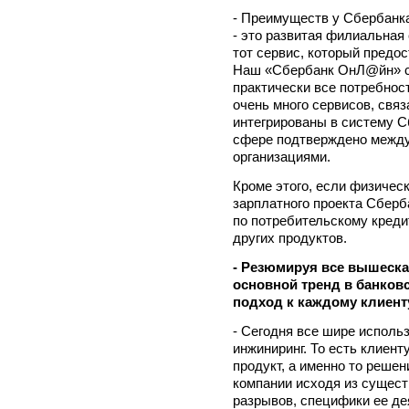
- Преимуществ у Сбербанка
- это развитая филиальная
тот сервис, который предо
Наш «Сбербанк ОнЛ@йн» сп
практически все потребност
очень много сервисов, свя
интегрированы в систему С
сфере подтверждено межд
организациями.
Кроме этого, если физичес
зарплатного проекта Сберб
по потребительскому креди
других продуктов.
- Резюмируя все вышеска
основной тренд в банков
подход к каждому клиент
- Сегодня все шире исполь
инжиниринг. То есть клиент
продукт, а именно то решен
компании исходя из сущес
разрывов, специфики ее де