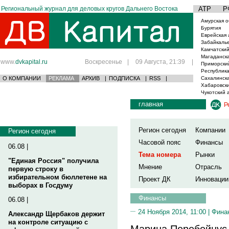
Региональный журнал для деловых кругов Дальнего Востока
АТР
Р
Амурская о
Бурятия
Еврейская 
Забайкаль
Камчатский
Магаданска
www.
dvkapital.ru
Воскресенье
|
09 Августа, 21:39
|
Приморски
Республика
О КОМПАНИИ
РЕКЛАМА
АРХИВ
|
ПОДПИСКА
|
RSS
|
Сахалинска
Хабаровски
Чукотский 
главная
Р
Регион сегодня
Компании
Регион сегодня
Часовой пояс
Финансы
06.08 |
Тема номера
Рынки
"Единая Россия" получила
Мнение
Отрасль
первую строку в
избирательном бюллетене на
Проект ДК
Инновации
выборах в Госдуму
Финансы
06.08 |
24 Ноября 2014, 11:00 |
Фина
Александр Щербаков держит
на контроле ситуацию с
Марина Перебейнус