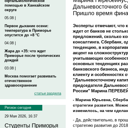
офтальмологической
Дальневосточного б
помощью в Ханкайском
округе
Пришло время фина
05.08 |
Эксперты отмечают, что 
Первое дыхание осени:
температура в Приморье
ждет от банков не столь
опустится до +8 °C
предложений, сколько к
консалтинга. Сбербанк, о
04.08 |
тенденцию, в корпоратив
Жара до +35: что ждет
акцент на сложнострукту
Приморье после тропических
учитывающих особенности
дождей
основных тенденциях раз
03.08 |
банковского бизнеса, ин
клиенту и особенностях 
Москва помогает развивать
"Дальневосточному капит
отечественное
председателя Дальневос
здравоохранение
России" Марина ПЕРЕБЕ
статьи раздела
- Марина Юрьевна, Сберба
стратегии развития. Можн
Регион сегодня
изменилось, на чем сдела
29 Мая 2026, 16:37
- Да, действительно, в пр
Студенты Приморья
стратегию развития до 2018