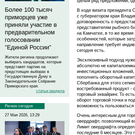
целый ряд предложений, гд
Более 100 тысяч
В ходе визита президента 
с губернатором края Вла
приморцев уже
договоренность о предоста
приняли участие в
представителям рыбного би
предварительном
на Камчатке, в то же время
особенностей, которые зат
голосовании
направление требует индив
"Единой России"
сегодня есть.
Жители региона продолжают
Эксклюзивный подход нужен
выбирать кандидатов, которые
абсолютно не капиталоемки
представят партию на
инвестиционных вложений,
предстоящих выборах в
Государственную Думу и
пополнять оборотный капит
Законодательное Собрание
Сбербанка для этого сегме
Приморского края.
востребованный продукт - 
статьи раздела
торговый эквайринг. То ес
оборот торговой точки и п
возможность пользоваться
Регион сегодня
Очень интересным для торго
27 Мая 2026, 13:29
овердрафт, позволяющий в
Лимит овердрафта определ
последние 6 месяцев. Это 