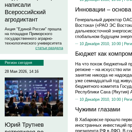
написали
Инновации – основа
Всероссийский
агродиктант
Генеральный директор ОАО
Востока» («РАО ЭС Востока
Акция "Единой России" прошла
дальневосточной энергосис
на площадке Приморского
глобальном будущем энерге
государственного аграрно-
технологического университета
10 Декабря 2010, 10:00 |
Реги
статьи раздела
Бюджет как компром
Регион сегодня
На что похож бюджетный пр
регионе – на искусство ил
28 Мая 2026, 14:16
занятие никогда не надоед
уже семнадцатый год живу
бюджетного комитета Госуд
Республики Саха (Якутия)
10 Декабря 2010, 10:00 |
Реги
Чужими глазами
В Хабаровске прошло перво
Юрий Трутнев
иностранных инвестиций п
президента РФ в ДФО. В со