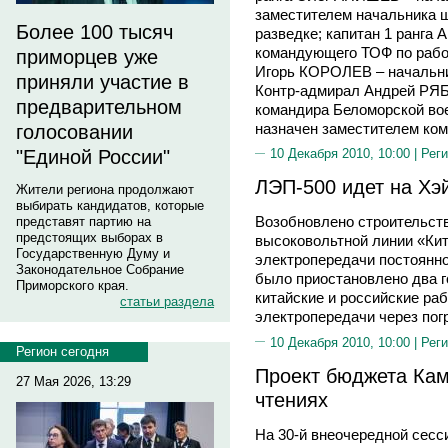
заместителем начальника ш
Более 100 тысяч
разведке; капитан 1 ранг
командующего ТОФ по работ
приморцев уже
Игорь КОРОЛЕВ – начальни
приняли участие в
Контр-адмирал Андрей РЯ
предварительном
командира Беломорской во
назначен заместителем ко
голосовании
"Единой России"
10 Декабря 2010, 10:00 |
Реги
ЛЭП-500 идет на Хэ
Жители региона продолжают
выбирать кандидатов, которые
Возобновлено строительств
представят партию на
предстоящих выборах в
высоковольтной линии «Кит
Государственную Думу и
электропередачи постоянно
Законодательное Собрание
было приостановлено два г
Приморского края.
китайские и российские р
статьи раздела
электропередачи через пог
10 Декабря 2010, 10:00 |
Реги
Регион сегодня
Проект бюджета Камч
27 Мая 2026, 13:29
чтениях
На 30-й внеочередной сесс