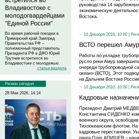
встретился во
руководства 14 зарубежны
Владивостоке с
экономическую деятельност
молодогвардейцами
Востока.
"Единой России"
Во время рабочей поездки в
10 Декабря 2010, 10:00 |
Реги
Приморский край Зампред
Правительства РФ –
ВСТО перешел Аму
полномочный представитель
Президента РФ в ДФО Юрий
Работы по укладке трубоп
Трутнев встретился во
русло реки Амур завершили
Владивостоке с молодежью.
очереди трубопроводной с
статьи раздела
океан» (ВСТО). Этот подв
на Дальнем Востоке России
Регион сегодня
10 Декабря 2010, 10:00 |
Реги
28 Мая 2026, 14:14
Кадровые назначени
Президент Дмитрий МЕДВЕ
Константина СИДЕНКО ком
военного округа, освободи
Тихоокеанским флотом. На
кадровые перестановки. Ук
ранга Олег АПИШЕВ – нача