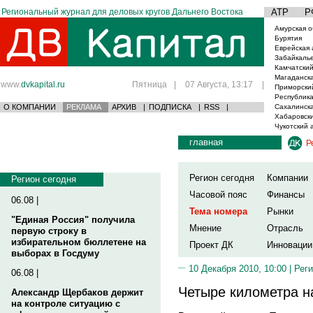
Региональный журнал для деловых кругов Дальнего Востока
АТР
Р
Амурская о
Бурятия
Еврейская 
Забайкаль
Камчатский
Магаданска
www.
dvkapital.ru
Пятница
|
07 Августа, 13:17
|
Приморски
Республика
О КОМПАНИИ
РЕКЛАМА
АРХИВ
|
ПОДПИСКА
|
RSS
|
Сахалинска
Хабаровски
Чукотский 
главная
Р
Регион сегодня
Компании
Регион сегодня
Часовой пояс
Финансы
06.08 |
Тема номера
Рынки
"Единая Россия" получила
Мнение
Отрасль
первую строку в
избирательном бюллетене на
Проект ДК
Инновации
выборах в Госдуму
10 Декабря 2010, 10:00 |
Реги
06.08 |
Четыре километра н
Александр Щербаков держит
на контроле ситуацию с