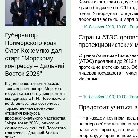
Камчатского края в двух чт
края о бюджете на 2011 год
годов. Утверждены следую
доходная часть 46,3 млрд 
10 Декабря 2010, 10:00 |
Реги
Губернатор
Страны АТЭС догово
Приморского края
протекционистских 
Олег Кожемяко дал
Страны Азиатско-Тихоокеан
старт "Морскому
(АТЭС) продлили до 2013 г.
конгрессу – Дальний
протекционистских мер. Об
Восток 2026"
лидеров государств – учас
Иокогаме.
В Дальневосточном морском
тренажерном центре Морского
государственного университета
10 Декабря 2010, 10:00 |
Реги
им. адмирала Г. И. Невельского
во Владивостоке состоялась
Предстоит учиться 
торжественная церемония
открытия конкурса
– На каждом крупном пред
профессионального мастерства
"Море зовет 2026", одного из
по энергосбережению на мо
самых ярких событий "Морского
на момент прихода сервисн
конгресса – Дальний Восток
энергоаудиторов во всех с
2026".