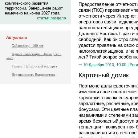
комплексного развития
Предоставление отчетност
территории. Завершение работ
связи (ТКС) переживает «п
намечено на конец 2027 года.
отчетности через Интернет
статьи раздела
операторов связи подключ
налогоплательщиков предп
Дальнего Востока. Практич
Актуально
свободной. Как быстро сп
удастся привлечь на свою 
Хабаровску - 160 лет
налогоплательщиков, и не 
Адреса инвестиций. Приморский
лет? Такой вопрос особенно
край
10 Декабря 2010, 10:00 |
Реги
Туризм: Приморский маршрут
Карточный домик
Недвижимость Владивостока
Портмоне дальневосточник
изменили свое наполнение:
кармашки этих аксессуаров
зарплатные, расчетные, кр
бонусами. Эти цветные пла
названиями и степенями за
время безопасный доступ в
тенденции – конкурентная 
разворачиваться в секторе 