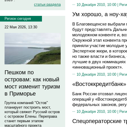
статьи раздела
10 Декабря 2010, 10:00 |
Реги
Ум хорошо, а ноу-х
Регион сегодня
В Благовещенске выбрали 
22 Мая 2026, 13:30
будут представлять Дальни
молодежном конвенте и, во
Окружной этап конвента пр
приняли участие молодые 
Экспертное жюри, в которо
но также власти и бизнеса,
лучшие в двух номинациях 
«инновационный проект».
Пешком по
10 Декабря 2010, 10:00 |
Реги
островам: как новый
«Востоккредитбанк»
мост изменит туризм
в Приморье
Банк России отозвал лицен
операций у «Востоккредитб
Группа компаний "Остов"
федеральных законов, рег
планирует построить мост,
10 Декабря 2010, 10:00 |
Реги
который свяжет Русский остров
с островом Елены. Переправа
Спецоператорские 
станет первым этапом
масштабного проекта