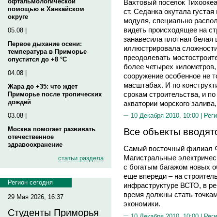
офтальмологической
Вахтовый поселок Тихоокеа
помощью в Ханкайском
ст. Седанка окутала густая
округе
модуля, специально распол
видеть происходящее на ст
05.08 |
занавесила плотная белая 
Первое дыхание осени:
иллюстрировала сложности
температура в Приморье
преодолевать мостостроит
опустится до +8 °C
более четырех километров,
04.08 |
сооружение особенное не то
масштабах. И по конструкт
Жара до +35: что ждет
срокам строительства, и п
Приморье после тропических
дождей
акватории морского залива,
03.08 |
10 Декабря 2010, 10:00 |
Реги
Москва помогает развивать
Все объекты вводятс
отечественное
здравоохранение
Самый восточный филиал Ф
Магистральные электрическ
статьи раздела
с богатым багажом новых о
еще впереди – на строите
Регион сегодня
инфраструктуре ВСТО, в ре
время должны стать точка
29 Мая 2026, 16:37
экономики.
Студенты Приморья
10 Декабря 2010, 10:00 |
Реги