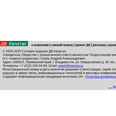
о компании
|
свежий номер
|
проект ДК
|
реклама
|
архи
© 2000-2025 Сетевое издание ДВ Капитал
Учредитель: Общество с ограниченной ответственностью "Издательская ко
И.о. главного редактора: Голубь Андрей Александрович
Адрес: 690014, Приморский край, г. Владивосток, ул. Некрасовская д. 36 «Б»
Телефоны: +7 (423) 245-04-85; Email:
priem@zrpress.ru
Регистрационный номер и дата принятия решения о регистрации: серия Эл
надзору в сфере связи, информационных технологий и массовых коммуник
Содержит информационную продукцию категории 18+.
Политика конфиден