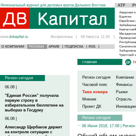
Региональный журнал для деловых кругов Дальнего Востока
АТР
Р
Амурская о
Бурятия
Еврейская 
Забайкаль
Камчатский
Магаданска
www.
dvkapital.ru
Воскресенье
|
09 Августа, 11:50
|
Приморски
Республика
О КОМПАНИИ
РЕКЛАМА
АРХИВ
|
ПОДПИСКА
|
RSS
|
Сахалинска
Хабаровски
Чукотский 
главная
Р
Регион сегодня
Компании
Регион сегодня
Часовой пояс
Финансы
06.08 |
Тема номера
Рынки
"Единая Россия" получила
Мнение
Отрасль
первую строку в
избирательном бюллетене на
Проект ДК
Инновации
выборах в Госдуму
Регион сегодня
06.08 |
06 Июня 2018, 17:08 |
Регион
Александр Щербаков держит
на контроле ситуацию с
Общий объем инвест