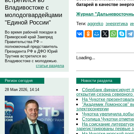
встретился во
батарей в качестве энерг
Владивостоке с
Журнал "Дальневосточны
молодогвардейцами
"Единой России"
Теги:
aggreko
энергетика
и
Во время рабочей поездки в
Приморский край Зампред
Правительства РФ –
полномочный представитель
Президента РФ в ДФО Юрий
Трутнев встретился во
Loading...
Владивостоке с молодежью.
статьи раздела
Новости раздела
Регион сегодня
Сбербанк финансирует п
28 Мая 2026, 14:14
открытия сезона северного
На Чукотке презентовал
"Академик Ломоносов" в
электроэнергии
Чукотка увеличила добы
Столица Чукотки отметил
На соискание литератур
зарегистрированы первые з
На Чукотке морской порт