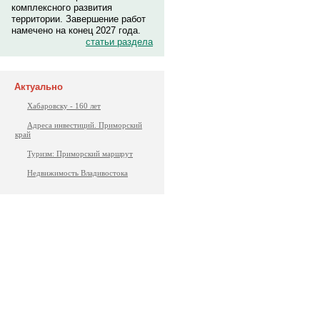
комплексного развития
территории. Завершение работ
намечено на конец 2027 года.
статьи раздела
Актуально
Хабаровску - 160 лет
Адреса инвестиций. Приморский
край
Туризм: Приморский маршрут
Недвижимость Владивостока