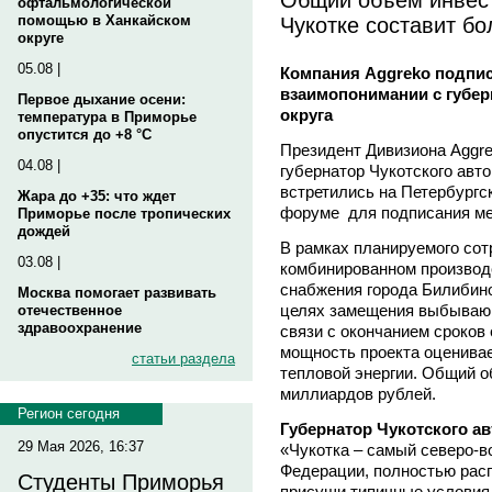
офтальмологической
Чукотке составит бо
помощью в Ханкайском
округе
05.08 |
Компания Aggreko подпи
взаимопонимании с губер
Первое дыхание осени:
округа
температура в Приморье
опустится до +8 °C
Президент Дивизиона Aggre
04.08 |
губернатор Чукотского авт
встретились на Петербург
Жара до +35: что ждет
форуме для подписания ме
Приморье после тропических
дождей
В рамках планируемого сот
03.08 |
комбинированном производс
снабжения города Билибино
Москва помогает развивать
целях замещения выбываю
отечественное
здравоохранение
связи с окончанием сроков
мощность проекта оценивае
статьи раздела
тепловой энергии. Общий о
миллиардов рублей.
Регион сегодня
Губернатор Чукотского а
29 Мая 2026, 16:37
«Чукотка – самый северо-в
Федерации, полностью расп
Студенты Приморья
присущи типичные условия 