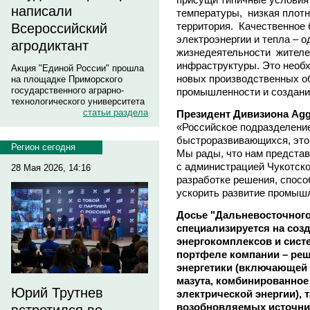
написали
температуры, низкая плотн
территория. Качественное
Всероссийский
электроэнергии и тепла – 
агродиктант
жизнедеятельности жителе
инфраструктуры. Это необ
Акция "Единой России" прошла
новых производственных о
на площадке Приморского
государственного аграрно-
промышленности и создани
технологического университета
статьи раздела
Президент Дивизиона Agg
«Российское подразделени
быстроразвивающихся, это 
Регион сегодня
Мы рады, что нам представ
с администрацией Чукотског
28 Мая 2026, 14:16
разработке решения, спосо
ускорить развитие промыш
Досье "Дальневосточного
специализируется на со
энергокомплексов и сист
портфеле компании – реш
энергетики (включающей 
мазута, комбинированное
Юрий Трутнев
электрической энергии), 
возобновляемых источни