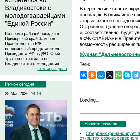
встретился во
Владивостоке с
В перспективе власти окру
площадок. В ближайшее вр
молодогвардейцами
старые взлётно-посадочные
"Единой России"
Островное. Дальше геогра
и, соответственно, будет у
Во время рабочей поездки в
в «ЧукотАВИА» и в Правите
Приморский край Зампред
Правительства РФ –
возможность расширения п
полномочный представитель
Президента РФ в ДФО Юрий
Журнал "Дальневосточны
Трутнев встретился во
Владивостоке с молодежью.
Теги:
статьи раздела
Регион сегодня
28 Мая 2026, 14:14
Loading...
Новости раздела
Сбербанк финансирует п
открытия сезона северного