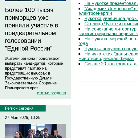
На Чукотке презентовал
"Академик Ломоносов" в
Более 100 тысяч
электроэнергии
приморцев уже
Чукотка увеличила добы
Столица Чукотки отметил
приняли участие в
На соискание литератур
предварительном
зарегистрированы первые з
На Чукотке морской порт
голосовании
года
"Единой России"
Чукотка получила новую
На чукотских "дальневос
животноводческая ферма
Жители региона продолжают
Свыше 20 тонн золота до
выбирать кандидатов, которые
представят партию на
предстоящих выборах в
Государственную Думу и
Законодательное Собрание
Приморского края.
статьи раздела
Регион сегодня
27 Мая 2026, 13:29