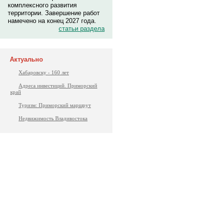
комплексного развития
территории. Завершение работ
намечено на конец 2027 года.
статьи раздела
Актуально
Хабаровску - 160 лет
Адреса инвестиций. Приморский
край
Туризм: Приморский маршрут
Недвижимость Владивостока