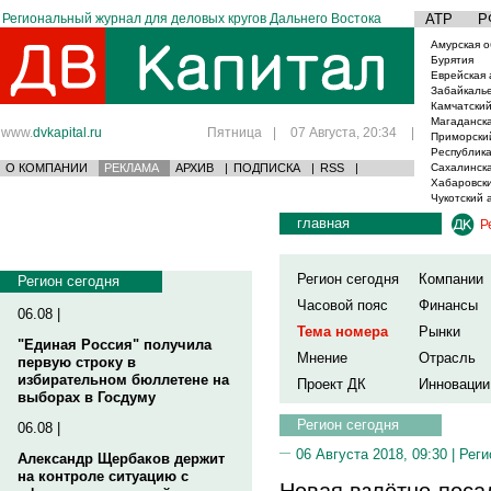
Региональный журнал для деловых кругов Дальнего Востока
АТР
Р
Амурская о
Бурятия
Еврейская 
Забайкаль
Камчатский
Магаданска
www.
dvkapital.ru
Пятница
|
07 Августа, 20:34
|
Приморски
Республика
О КОМПАНИИ
РЕКЛАМА
АРХИВ
|
ПОДПИСКА
|
RSS
|
Сахалинска
Хабаровски
Чукотский 
главная
Р
Регион сегодня
Компании
Регион сегодня
Часовой пояс
Финансы
06.08 |
Тема номера
Рынки
"Единая Россия" получила
Мнение
Отрасль
первую строку в
избирательном бюллетене на
Проект ДК
Инновации
выборах в Госдуму
Регион сегодня
06.08 |
06 Августа 2018, 09:30 |
Реги
Александр Щербаков держит
на контроле ситуацию с
Новая взлётно-поса