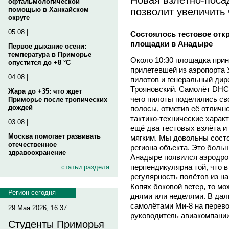
офтальмологической
позволит увеличить
помощью в Ханкайском
округе
05.08 |
Состоялось тестовое отк
площадки в Анадыре
Первое дыхание осени:
температура в Приморье
Около 10:30 площадка прин
опустится до +8 °C
прилетевшей из аэропорта
04.08 |
пилотов и генеральный ди
Трояновский. Самолёт DHC-
Жара до +35: что ждет
чего пилоты поделились св
Приморье после тропических
дождей
полосы, отметив её отличн
тактико-технические харак
03.08 |
ещё два тестовых взлёта и
Москва помогает развивать
мягким. Мы довольны состо
отечественное
региона объекта. Это боль
здравоохранение
Анадыре появился аэродром
перпендикулярна той, что в
статьи раздела
регулярность полётов из н
Копях боковой ветер, то мо
Регион сегодня
днями или неделями. В да
самолётами Ми-8 на перево
29 Мая 2026, 16:37
руководитель авиакомпани
Студенты Приморья