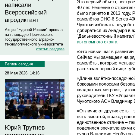
Это первый объект, построе
написали
40 лет. Решение о строите
Всероссийский
было принято в 2013 году.
самолётов DHC-6 Series 400
агродиктант
Чукотки избежать неудобст
Акция "Единой России" прошла
добираться из Анадыря в 
на площадке Приморского
"Дальневосточный капитал
государственного аграрно-
автономного округа.
технологического университета
статьи раздела
«Это новый шаг в развитии
Сейчас мы замещаем на ря
самолёты, которые меньше 
Регион сегодня
рассказал первый вице-губ
28 Мая 2026, 14:16
«Длина взлётно-посадочной
боковыми полосами безопас
квадратных метров», - уточ
руководитель ГКУ «Управле
Чукотского АО» Владимир 
«Отличие от других есть – 
пять высотой, и заход напо
единственное отличие – так
Юрий Трутнев
поделился впечатлениями о
судна Владимир Необутов.