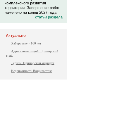
комплексного развития
территории. Завершение работ
намечено на конец 2027 года.
статьи раздела
Актуально
Хабаровску - 160 лет
Адреса инвестиций. Приморский
край
Туризм: Приморский маршрут
Недвижимость Владивостока