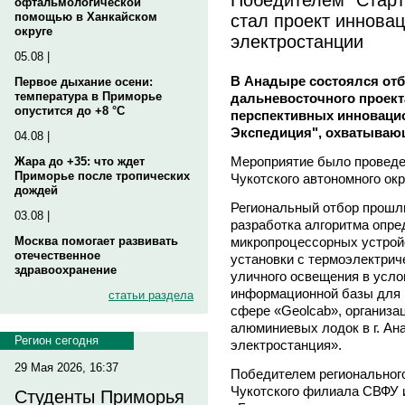
офтальмологической
стал проект иннова
помощью в Ханкайском
округе
электростанции
05.08 |
В Анадыре состоялся от
Первое дыхание осени:
температура в Приморье
дальневосточного проект
опустится до +8 °C
перспективных инноваци
Экспедиция", охватывающ
04.08 |
Мероприятие было проведе
Жара до +35: что ждет
Приморье после тропических
Чукотского автономного окр
дождей
Региональный отбор прошли
03.08 |
разработка алгоритма опре
микропроцессорных устрой
Москва помогает развивать
отечественное
установки с термоэлектрич
здравоохранение
уличного освещения в усло
информационной базы для 
статьи раздела
сфере «Geolcab», организа
алюминиевых лодок в г. Ан
Регион сегодня
электростанция».
29 Мая 2026, 16:37
Победителем регионального
Чукотского филиала СВФУ 
Студенты Приморья