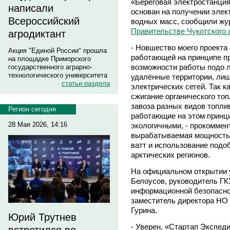
«Береговая электростанция
написали
основан на получении элект
Всероссийский
водных масс, сообщили жу
Правительстве Чукотского 
агродиктант
- Новшество моего проекта 
Акция "Единой России" прошла
работающей на принципе пр
на площадке Приморского
возможности работы подо л
государственного аграрно-
технологического университета
удалённые территории, ли
статьи раздела
электрических сетей. Так к
сжигание органического то
завоза разных видов топли
Регион сегодня
работающие на этом принци
28 Мая 2026, 14:16
экологичными, - прокоммент
вырабатываемая мощность 
ватт и использование подо
арктических регионов.
На официальном открытии 
Белоусов, руководитель ГК
информационной безопаснос
заместитель директора НО
Гурина.
Юрий Трутнев
- Уверен, «Стартап Экспед