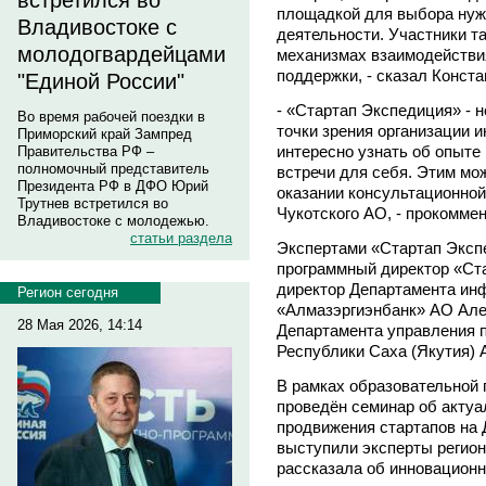
встретился во
площадкой для выбора нужн
Владивостоке с
деятельности. Участники т
молодогвардейцами
механизмах взаимодействи
поддержки, - сказал Конста
"Единой России"
- «Стартап Экспедиция» - 
Во время рабочей поездки в
точки зрения организации 
Приморский край Зампред
интересно узнать об опыте 
Правительства РФ –
полномочный представитель
встречи для себя. Этим мо
Президента РФ в ДФО Юрий
оказании консультационно
Трутнев встретился во
Чукотского АО, - прокомме
Владивостоке с молодежью.
статьи раздела
Экспертами «Стартап Эксп
программный директор «Ст
директор Департамента ин
Регион сегодня
«Алмазэргиэнбанк» АО Але
28 Мая 2026, 14:14
Департамента управления 
Республики Саха (Якутия) 
В рамках образовательной
проведён семинар об актуа
продвижения стартапов на 
выступили эксперты регион
рассказала об инновационн