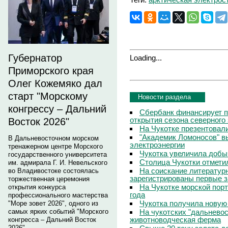
Губернатор
Loading...
Приморского края
Олег Кожемяко дал
старт "Морскому
Новости раздела
конгрессу – Дальний
Сбербанк финансирует п
открытия сезона северного
Восток 2026"
На Чукотке презентовал
"Академик Ломоносов" в
В Дальневосточном морском
электроэнергии
тренажерном центре Морского
Чукотка увеличила добы
государственного университета
Столица Чукотки отметил
им. адмирала Г. И. Невельского
На соискание литератур
во Владивостоке состоялась
зарегистрированы первые з
торжественная церемония
На Чукотке морской порт
открытия конкурса
года
профессионального мастерства
Чукотка получила новую
"Море зовет 2026", одного из
На чукотских "дальневос
самых ярких событий "Морского
животноводческая ферма
конгресса – Дальний Восток
2026".