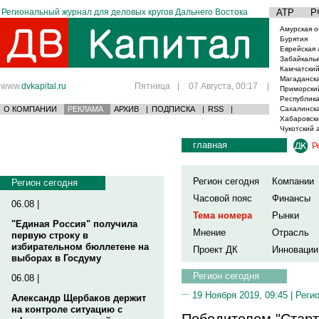
Региональный журнал для деловых кругов Дальнего Востока
АТР
Р
Амурская о
Бурятия
Еврейская 
Забайкаль
Камчатский
Магаданска
www.
dvkapital.ru
Пятница
|
07 Августа, 00:17
|
Приморски
Республика
О КОМПАНИИ
РЕКЛАМА
АРХИВ
|
ПОДПИСКА
|
RSS
|
Сахалинска
Хабаровски
Чукотский 
главная
Р
Регион сегодня
Компании
Регион сегодня
Часовой пояс
Финансы
06.08 |
Тема номера
Рынки
"Единая Россия" получила
Мнение
Отрасль
первую строку в
избирательном бюллетене на
Проект ДК
Инновации
выборах в Госдуму
Регион сегодня
06.08 |
19 Ноября 2019, 09:45 |
Реги
Александр Щербаков держит
на контроле ситуацию с
Победителем "Старт