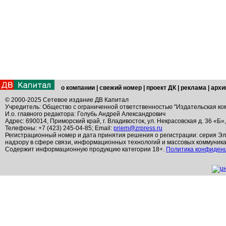
о компании
|
свежий номер
|
проект ДК
|
реклама
|
архи
© 2000-2025 Сетевое издание ДВ Капитал
Учредитель: Общество с ограниченной ответственностью "Издательская ко
И.о. главного редактора: Голубь Андрей Александрович
Адрес: 690014, Приморский край, г. Владивосток, ул. Некрасовская д. 36 «Б»
Телефоны: +7 (423) 245-04-85; Email:
priem@zrpress.ru
Регистрационный номер и дата принятия решения о регистрации: серия Эл
надзору в сфере связи, информационных технологий и массовых коммуник
Содержит информационную продукцию категории 18+.
Политика конфиден