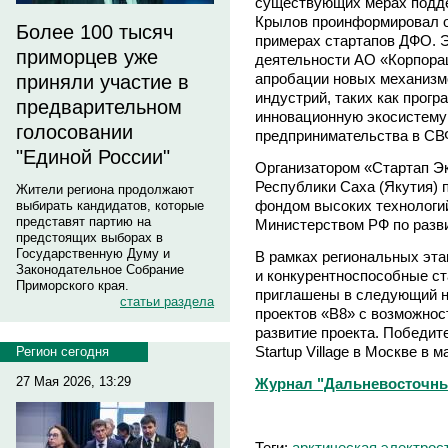
существующих мерах подде
Крылов проинформировал о
Более 100 тысяч
примерах стартапов ДФО. Э
приморцев уже
деятельности АО «Корпорац
апробации новых механизм
приняли участие в
индустрий, таких как прогр
предварительном
инновационную экосистему 
голосовании
предпринимательства в СВ
"Единой России"
Организатором «Стартап Э
Республики Саха (Якутия) 
Жители региона продолжают
фондом высоких технологи
выбирать кандидатов, которые
представят партию на
Министерством РФ по разви
предстоящих выборах в
Государственную Думу и
В рамках региональных эт
Законодательное Собрание
и конкурентноспособные ст
Приморского края.
приглашены в следующий н
статьи раздела
проектов «B8» с возможнос
развитие проекта. Победит
Startup Village в Москве в м
Регион сегодня
27 Мая 2026, 13:29
Журнал "Дальневосточны
Теги:
арктическая электрос