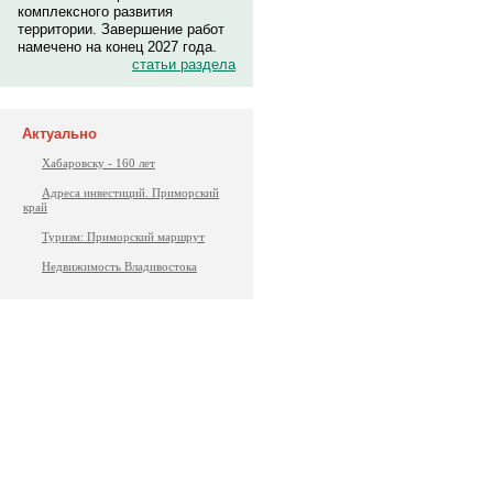
комплексного развития
территории. Завершение работ
намечено на конец 2027 года.
статьи раздела
Актуально
Хабаровску - 160 лет
Адреса инвестиций. Приморский
край
Туризм: Приморский маршрут
Недвижимость Владивостока