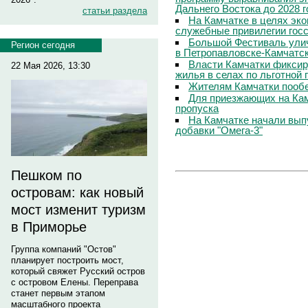
Дальнего Востока до 2028 г
статьи раздела
На Камчатке в целях эк
служебные привилегии гос
Большой Фестиваль улич
Регион сегодня
в Петропавловске-Камчатс
Власти Камчатки фиксир
22 Мая 2026, 13:30
жилья в селах по льготной
Жителям Камчатки пооб
Для приезжающих на Ка
пропуска
На Камчатке начали вып
добавки "Омега-3"
Пешком по
островам: как новый
мост изменит туризм
в Приморье
Группа компаний "Остов"
планирует построить мост,
который свяжет Русский остров
с островом Елены. Переправа
станет первым этапом
масштабного проекта