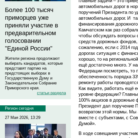
главные задачи – это прив
автомобильных дорог в нор
Более 100 тысяч
поручений Президента по 
приморцев уже
автомобильных дорог. И та,
финансирования дорожного
приняли участие в
Камчатском как раз собрал
предварительном
чтобы обсуждать вопросы 
голосовании
средств дорожных фондов, 
сожалению, если с 2014 г
"Единой России"
дорогах ситуация с финан
Жители региона продолжают
хорошо, то на регионально
выбирать кандидатов, которые
ещё достаточно много. У на
представят партию на
Федерации посмотреть, то
предстоящих выборах в
обеспеченность порядка 33
Государственную Думу и
ремонту работы проводятся
Законодательное Собрание
Как видите, работать ещё е
Приморского края.
статьи раздела
уровне федерации? Главный
100% акцизов в дорожные 
Президент дал поручение П
Регион сегодня
возвратом этой нормы. Мы 
вместе с субъектами, с Со
27 Мая 2026, 13:29
Думой».
В ходе совещания участник