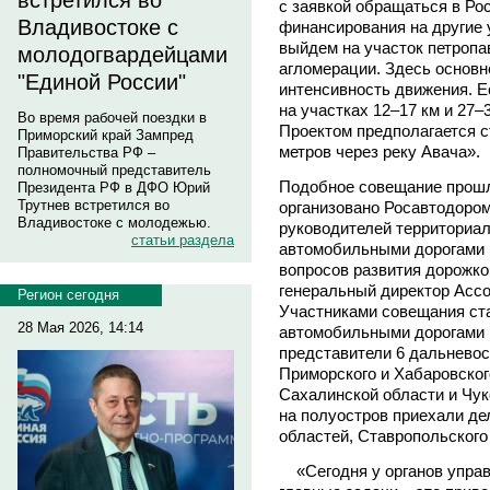
встретился во
с заявкой обращаться в Ро
Владивостоке с
финансирования на другие 
выйдем на участок петропа
молодогвардейцами
агломерации. Здесь основн
"Единой России"
интенсивность движения. Е
на участках 12–17 км и 27–
Во время рабочей поездки в
Проектом предполагается с
Приморский край Зампред
метров через реку Авача».
Правительства РФ –
полномочный представитель
Подобное совещание прошл
Президента РФ в ДФО Юрий
Трутнев встретился во
организовано Росавтодоро
Владивостоке с молодежью.
руководителей территориа
статьи раздела
автомобильными дорогами 
вопросов развития дорожко
генеральный директор Асс
Регион сегодня
Участниками совещания ста
28 Мая 2026, 14:14
автомобильными дорогами 1
представители 6 дальневос
Приморского и Хабаровског
Сахалинской области и Чуко
на полуостров приехали де
областей, Ставропольского 
«Сегодня у органов управ