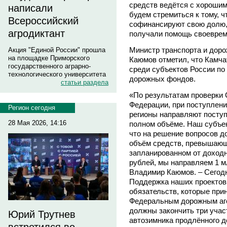
средств ведётся с хорошим
написали
будем стремиться к тому, 
Всероссийский
софинансируют свою долю, 
агродиктант
получали помощь своеврем
Министр транспорта и доро
Акция "Единой России" прошла
на площадке Приморского
Каюмов отметил, что Камча
государственного аграрно-
среди субъектов России п
технологического университета
дорожных фондов.
статьи раздела
«По результатам проверки
Федерации, при поступлени
Регион сегодня
регионы направляют посту
28 Мая 2026, 14:16
полном объёме. Наш субъек
что на решение вопросов д
объём средств, превышающ
запланированном от доходн
рублей, мы направляем 1 м
Владимир Каюмов. – Сегод
Поддержка наших проектов
обязательств, которые при
Федеральным дорожным аге
должны закончить три учас
Юрий Трутнев
автозимника продлённого д