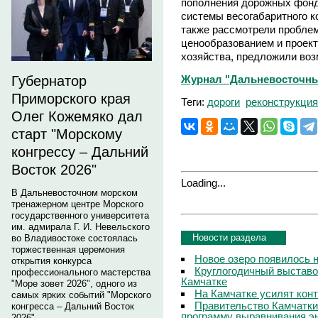
пополнения дорожных фондо
системы весогабаритного к
также рассмотрели пробле
ценообразованием и проек
хозяйства, предложили во
Журнал "Дальневосточны
Губернатор
Приморского края
Теги:
дороги
реконструкция
Олег Кожемяко дал
старт "Морскому
конгрессу – Дальний
Восток 2026"
Loading...
В Дальневосточном морском
тренажерном центре Морского
государственного университета
им. адмирала Г. И. Невельского
Новости раздела
во Владивостоке состоялась
торжественная церемония
Новое озеро появилось 
открытия конкурса
Круглогодичный выставо
профессионального мастерства
Камчатке
"Море зовет 2026", одного из
На Камчатке усилят кон
самых ярких событий "Морского
Правительство Камчатки
конгресса – Дальний Восток
программу выравнивания э
2026".