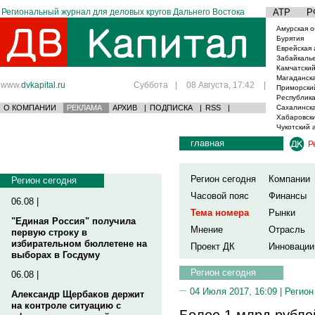
Региональный журнал для деловых кругов Дальнего Востока
АТР
Р
Амурская о
Бурятия
Еврейская 
Забайкаль
Камчатский
Магаданска
www.
dvkapital.ru
Суббота
|
08 Августа, 17:42
|
Приморски
Республика
О КОМПАНИИ
РЕКЛАМА
АРХИВ
|
ПОДПИСКА
|
RSS
|
Сахалинска
Хабаровски
Чукотский 
главная
Р
Регион сегодня
Компании
Регион сегодня
Часовой пояс
Финансы
06.08 |
Тема номера
Рынки
"Единая Россия" получила
Мнение
Отрасль
первую строку в
избирательном бюллетене на
Проект ДК
Инновации
выборах в Госдуму
Регион сегодня
06.08 |
04 Июля 2017, 16:09 |
Регион
Александр Щербаков держит
на контроле ситуацию с
Более 1 млрд рубле