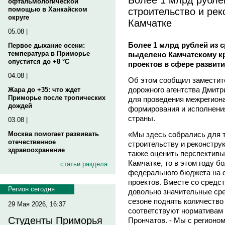
офтальмологической
строительство и рек
помощью в Ханкайском
округе
Камчатке
05.08 |
Более 1 млрд рублей из 
Первое дыхание осени:
температура в Приморье
выделено Камчатскому кр
опустится до +8 °C
проектов в сфере развити
04.08 |
Об этом сообщил заместит
дорожного агентства Дмитр
Жара до +35: что ждет
Приморье после тропических
для проведения межрегион
дождей
формирования и исполнени
страны.
03.08 |
«Мы здесь собрались для то
Москва помогает развивать
отечественное
строительству и реконструк
здравоохранение
также оценить перспективы 
Камчатке, то в этом году б
статьи раздела
федерального бюджета на 
проектов. Вместе со средс
Регион сегодня
довольно значительные сре
сезоне поднять количество
29 Мая 2026, 16:37
соответствуют нормативам 
Студенты Приморья
Прончатов. - Мы с регионо