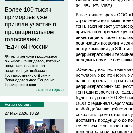
(ИНФОГРАФИКА)
Более 100 тысяч
В настоящее время ООО «Т
приморцев уже
строительство промышленн
приняли участие в
тонн, заканчивает установк
предварительном
причала под приемку круп
инвестиций в проект состав
голосовании
реализация позволит увели
"Единой России"
порту компании до 800 тыся
рефрижераторный терминал
Жители региона продолжают
наладить прямые поставки 
выбирать кандидатов, которые
представят партию на
«Сейчас у нас тестовый зах
предстоящих выборах в
регулярную контейнерную 
Государственную Думу и
Законодательное Собрание
нашего проекта - строител
Приморского края.
рефрижераторных мощносте
статьи раздела
тонн единовременно, годов
будет на уровне 300-350 тыс
ООО «Терминал Сероглазка
Регион сегодня
любой добывающей компан
27 Мая 2026, 13:29
сократить время стоянки с
доставить продукцию до п
качеством. Наш проект поз
дополнительной перевалки 