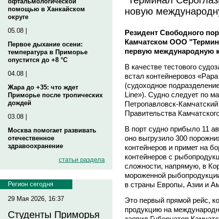
офтальмологической
новую международн
помощью в Ханкайском
округе
05.08 |
Резидент Свободного пор
Камчатском ООО "Термина
Первое дыхание осени:
первую международную к
температура в Приморье
опустится до +8 °C
В качестве тестового судоз
04.08 |
встал контейнеровоз «Papa
(судоходное подразделени
Жара до +35: что ждет
Line»). Судно следует по м
Приморье после тропических
дождей
Петропавловск-Камчатский
Правительства Камчатского
03.08 |
В порт судно прибыло 11 а
Москва помогает развивать
оно выгрузило 300 порожн
отечественное
здравоохранение
контейнеров и примет на б
контейнеров с рыбопродукц
статьи раздела
сложности, напрямую, в Ко
мороженной рыбопродукции
в страны Европы, Азии и А
Регион сегодня
29 Мая 2026, 16:37
Это первый прямой рейс, к
продукцию на международны
Студенты Приморья
заявил Губернатор Камчатс