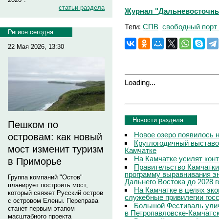
статьи раздела
Журнал "Дальневосточны
Теги:
СПВ
свободный порт
Регион сегодня
22 Мая 2026, 13:30
Loading...
Новости раздела
Пешком по
Новое озеро появилось 
островам: как новый
Круглогодичный выставо
мост изменит туризм
Камчатке
На Камчатке усилят кон
в Приморье
Правительство Камчатки
программу выравнивания э
Группа компаний "Остов"
Дальнего Востока до 2028 г
планирует построить мост,
На Камчатке в целях эк
который свяжет Русский остров
служебные привилегии гос
с островом Елены. Переправа
Большой Фестиваль улич
станет первым этапом
в Петропавловске-Камчатс
масштабного проекта