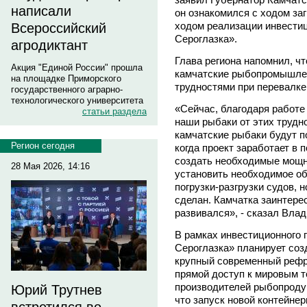
написали
он ознакомился с ходом заг
ходом реализации инвести
Всероссийский
Сероглазка».
агродиктант
Глава региона напомнил, ч
Акция "Единой России" прошла
камчатские рыбопромышлен
на площадке Приморского
трудностями при перевалке
государственного аграрно-
технологического университета
«Сейчас, благодаря работ
статьи раздела
наши рыбаки от этих трудно
камчатские рыбаки будут п
Регион сегодня
когда проект заработает в 
создать необходимые мощн
28 Мая 2026, 14:16
установить необходимое об
погрузки-разгрузки судов, 
сделан. Камчатка заинтерес
развивался», - сказал Вла
В рамках инвестиционного
Сероглазка» планирует соз
крупный современный рефр
прямой доступ к мировым 
производителей рыбопродук
Юрий Трутнев
что запуск новой контейне