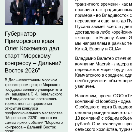
транзитного времени - как 
сравнивать с традиционным
примера - во Владивосток с
перевалки и еще путь до П
Пусана займет всего 5 дней
доставлена либо корейским
Губернатор
экспорт – в Европу, Азию, 
Приморского края
мы направляем в рамках те
Олег Кожемяко дал
Китай, Европу и США».
старт "Морскому
Владимир Вальтер отметил,
конгрессу – Дальний
компании Maersk - лидера 
перевозок в мире - будут з
Восток 2026"
Камчатского в среднем, оди
В Дальневосточном морском
необходимости, объем пер
тренажерном центре Морского
увеличен.
государственного университета
им. адмирала Г. И. Невельского
Напомним, проект ООО «Тер
во Владивостоке состоялась
компаний «Норебо») - одна
торжественная церемония
Свободного порта Владиво
открытия конкурса
сегодня резидентами этого
профессионального мастерства
13 компаний с общим объём
"Море зовет 2026", одного из
самых ярких событий "Морского
рублей. Они реализуют прое
конгресса – Дальний Восток
сельского хозяйства, туриз
2026".