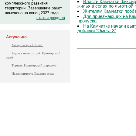
Власти Камчатки фиксир
комплексного развития
жилья в селах по льготной
территории. Завершение работ
Жителям Камчатки пооб
намечено на конец 2027 года.
Для приезжающих на Ка
статьи раздела
пропуска
На Камчатке начали вып
добавки "Омега-3"
Актуально
Хабаровску - 160 лет
Адреса инвестиций. Приморский
край
Туризм: Приморский маршрут
Недвижимость Владивостока