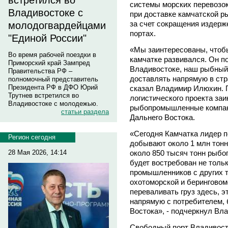
встретился во
системы морских перевозок
Владивостоке с
при доставке камчатской р
за счет сокращения издерже
молодогвардейцами
портах.
"Единой России"
«Мы заинтересованы, чтобы
Во время рабочей поездки в
камчатке развивался. Он п
Приморский край Зампред
Владивостоке, наш рыбный
Правительства РФ –
доставлять напрямую в стра
полномочный представитель
Президента РФ в ДФО Юрий
сказал Владимир Илюхин. П
Трутнев встретился во
логистического проекта за
Владивостоке с молодежью.
рыбопромышленные компании
статьи раздела
Дальнего Востока.
«Сегодня Камчатка лидер п
Регион сегодня
добывают около 1 млн тонн
около 850 тысяч тонн рыбо
28 Мая 2026, 14:14
будет востребован не тольк
промышленников с других 
охотоморской и беринговом
переваливать груз здесь, э
напрямую с потребителем, 
Востока», - подчеркнул Вл
Свободный порт Владивосто