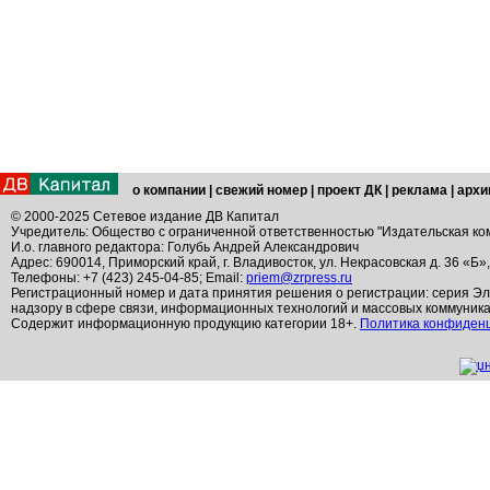
о компании
|
свежий номер
|
проект ДК
|
реклама
|
архи
© 2000-2025 Сетевое издание ДВ Капитал
Учредитель: Общество с ограниченной ответственностью "Издательская ко
И.о. главного редактора: Голубь Андрей Александрович
Адрес: 690014, Приморский край, г. Владивосток, ул. Некрасовская д. 36 «Б»
Телефоны: +7 (423) 245-04-85; Email:
priem@zrpress.ru
Регистрационный номер и дата принятия решения о регистрации: серия Эл
надзору в сфере связи, информационных технологий и массовых коммуник
Содержит информационную продукцию категории 18+.
Политика конфиден