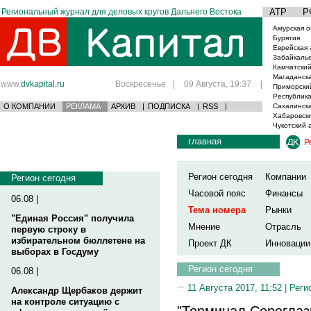
Региональный журнал для деловых кругов Дальнего Востока
АТР
Р
Амурская о
Бурятия
Еврейская 
Забайкаль
Камчатский
Магаданска
www.
dvkapital.ru
Воскресенье
|
09 Августа, 19:37
|
Приморски
Республика
О КОМПАНИИ
РЕКЛАМА
АРХИВ
|
ПОДПИСКА
|
RSS
|
Сахалинска
Хабаровски
Чукотский 
главная
Р
Регион сегодня
Компании
Регион сегодня
Часовой пояс
Финансы
06.08 |
Тема номера
Рынки
"Единая Россия" получила
Мнение
Отрасль
первую строку в
избирательном бюллетене на
Проект ДК
Инновации
выборах в Госдуму
Регион сегодня
06.08 |
11 Августа 2017, 11:52 |
Реги
Александр Щербаков держит
на контроле ситуацию с
"Терминал Сероглазк