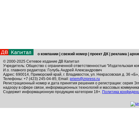
о компании
|
свежий номер
|
проект ДК
|
реклама
|
архи
© 2000-2025 Сетевое издание ДВ Капитал
Учредитель: Общество с ограниченной ответственностью "Издательская ко
И.о. главного редактора: Голубь Андрей Александрович
Адрес: 690014, Приморский край, г. Владивосток, ул. Некрасовская д. 36 «Б»
Телефоны: +7 (423) 245-04-85; Email:
priem@zrpress.ru
Регистрационный номер и дата принятия решения о регистрации: серия Эл
надзору в сфере связи, информационных технологий и массовых коммуник
Содержит информационную продукцию категории 18+.
Политика конфиден