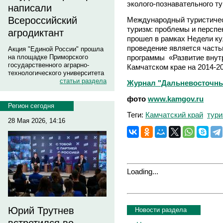
эколого-познавательного ту
написали
Всероссийский
Международный туристичес
туризм: проблемы и перспе
агродиктант
прошел в рамках Недели ку
проведение является часть
Акция "Единой России" прошла
программы «Развитие внутр
на площадке Приморского
государственного аграрно-
Камчатском крае на 2014-2
технологического университета
статьи раздела
Журнал "Дальневосточны
фото
www.kamgov.ru
Регион сегодня
Теги:
Камчатский край
тури
28 Мая 2026, 14:16
Loading...
Юрий Трутнев
Новости раздела