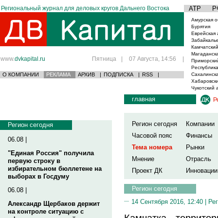
Региональный журнал для деловых кругов Дальнего Востока
АТР
Р
Амурская о
Бурятия
Еврейская 
Забайкаль
Камчатский
Магаданска
www.
dvkapital.ru
Пятница
|
07 Августа, 14:56
|
Приморски
Республика
О КОМПАНИИ
РЕКЛАМА
АРХИВ
|
ПОДПИСКА
|
RSS
|
Сахалинска
Хабаровски
Чукотский 
главная
Р
Регион сегодня
Компании
Регион сегодня
Часовой пояс
Финансы
06.08 |
Тема номера
Рынки
"Единая Россия" получила
Мнение
Отрасль
первую строку в
избирательном бюллетене на
Проект ДК
Инновации
выборах в Госдуму
Регион сегодня
06.08 |
14 Сентября 2016, 12:40 |
Рег
Александр Щербаков держит
на контроле ситуацию с
Камчатка - территор