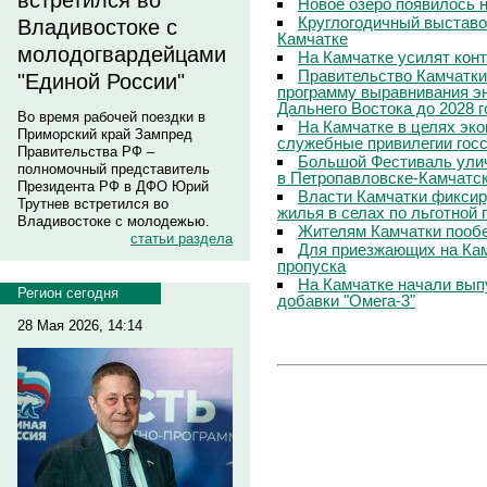
встретился во
Новое озеро появилось 
Круглогодичный выставо
Владивостоке с
Камчатке
молодогвардейцами
На Камчатке усилят кон
Правительство Камчатки
"Единой России"
программу выравнивания э
Дальнего Востока до 2028 г
Во время рабочей поездки в
На Камчатке в целях эк
Приморский край Зампред
служебные привилегии гос
Правительства РФ –
Большой Фестиваль улич
полномочный представитель
в Петропавловске-Камчатс
Президента РФ в ДФО Юрий
Власти Камчатки фиксир
Трутнев встретился во
жилья в селах по льготной
Владивостоке с молодежью.
Жителям Камчатки пооб
статьи раздела
Для приезжающих на Ка
пропуска
На Камчатке начали вып
Регион сегодня
добавки "Омега-3"
28 Мая 2026, 14:14