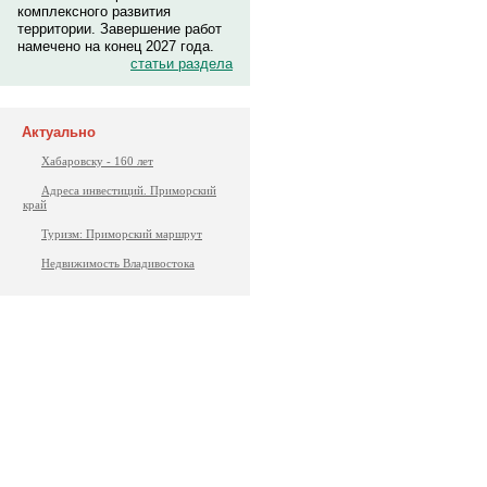
комплексного развития
территории. Завершение работ
намечено на конец 2027 года.
статьи раздела
Актуально
Хабаровску - 160 лет
Адреса инвестиций. Приморский
край
Туризм: Приморский маршрут
Недвижимость Владивостока