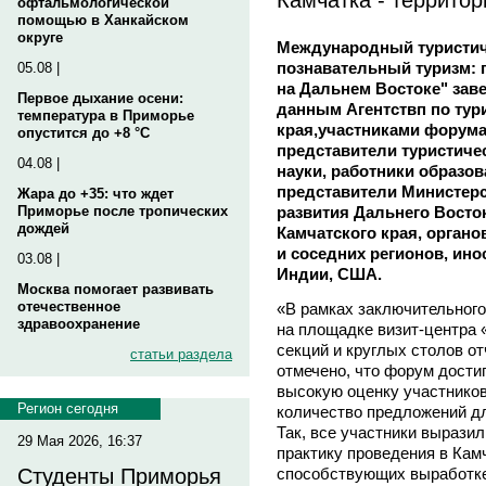
офтальмологической
помощью в Ханкайском
округе
Международный туристич
познавательный туризм: 
05.08 |
на Дальнем Востоке" зав
Первое дыхание осени:
данным Агентствп по тур
температура в Приморье
края,участниками форума
опустится до +8 °C
представители туристиче
04.08 |
науки, работники образо
представители Министерс
Жара до +35: что ждет
развития Дальнего Восток
Приморье после тропических
дождей
Камчатского края, орган
и соседних регионов, ино
03.08 |
Индии, США.
Москва помогает развивать
отечественное
«В рамках заключительного
здравоохранение
на площадке визит-центра 
секций и круглых столов о
статьи раздела
отмечено, что форум дости
высокую оценку участников
Регион сегодня
количество предложений д
Так, все участники вырази
29 Мая 2026, 16:37
практику проведения в Кам
способствующих выработке
Студенты Приморья