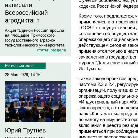
с учётом особенностей, ус
написали
кодекса Российской Федер
Всероссийский
Кроме того, предлагается,
агродиктант
применялись в отношении 
ТОСЭР от осуществления д
Акция "Единой России" прошла
соглашения об осуществлен
на площадке Приморского
опережающего социально-эк
государственного аграрно-
действующем сегодня зако
технологического университета
статьи раздела
применяются только в част
зачислению в государстве
журнал "Дальневосточный к
Регион сегодня
Ил Тумэна.
28 Мая 2026, 14:16
Также законопроектом пред
частями 2.3 и 2.4, регули
организаций, получивших с
опережающего социально-э
«Индустриальный парк «Кан
законопроекту, в отношен
парк «Кангалассы» предлаг
по налогу на имущество орг
включения в реестр резиде
Юрий Трутнев
применяться при соблюдени
имущество расположено н