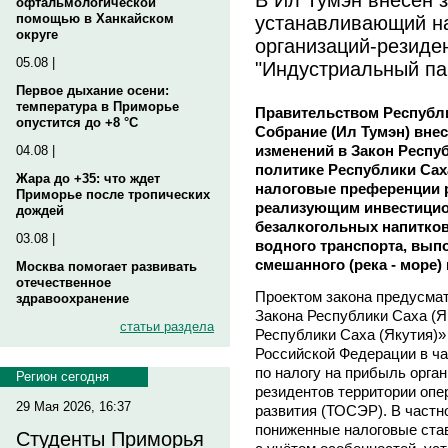
офтальмологической
устанавливающий н
помощью в Ханкайском
округе
организаций-резид
05.08 |
"Индустриальный па
Первое дыхание осени:
температура в Приморье
Правительством Республи
опустится до +8 °C
Собрание (Ил Тумэн) внес
изменений в Закон Респуб
04.08 |
политике Республики Сах
Жара до +35: что ждет
налоговые преференции р
Приморье после тропических
реализующим инвестицио
дождей
безалкогольных напитков
03.08 |
водного транспорта, вып
смешанного (река - море)
Москва помогает развивать
отечественное
Проектом закона предусма
здравоохранение
Закона Республики Саха (Я
статьи раздела
Республики Саха (Якутия)»
Российской Федерации в ча
по налогу на прибыль орга
Регион сегодня
резидентов территории оп
29 Мая 2026, 16:37
развития (ТОСЭР). В частн
пониженные налоговые ста
Студенты Приморья