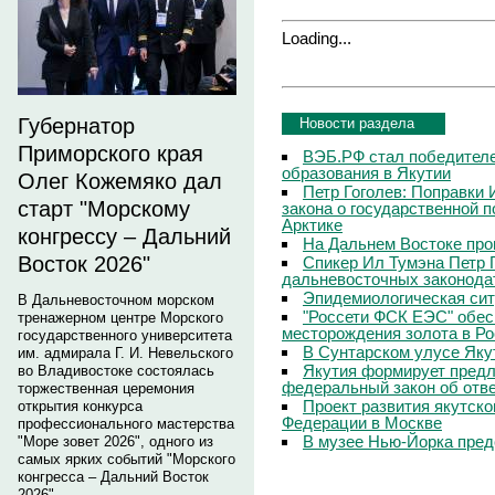
Loading...
Губернатор
Новости раздела
Приморского края
ВЭБ.РФ стал победителе
образования в Якутии
Олег Кожемяко дал
Петр Гоголев: Поправки 
старт "Морскому
закона о государственной 
Арктике
конгрессу – Дальний
На Дальнем Востоке про
Восток 2026"
Спикер Ил Тумэна Петр 
дальневосточных законода
Эпидемиологическая сит
В Дальневосточном морском
"Россети ФСК ЕЭС" обес
тренажерном центре Морского
месторождения золота в Р
государственного университета
В Сунтарском улусе Яку
им. адмирала Г. И. Невельского
Якутия формирует предл
во Владивостоке состоялась
федеральный закон об отв
торжественная церемония
Проект развития якутско
открытия конкурса
Федерации в Москве
профессионального мастерства
В музее Нью-Йорка пред
"Море зовет 2026", одного из
самых ярких событий "Морского
конгресса – Дальний Восток
2026".