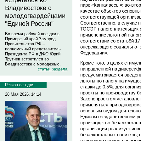
встретился во
парк «Кангалассы»; во-втор
Владивостоке с
качестве объектов основны
молодогвардейцами
соответствующей организац
Соответственно, в случае 
"Единой России"
ТОСЭР налогоплательщик с
Во время рабочей поездки в
применение льготной налого
Приморский край Зампред
соответствии со статьёй 1
Правительства РФ –
опережающего социально- э
полномочный представитель
Федерации».
Президента РФ в ДФО Юрий
Трутнев встретился во
Кроме того, в целях стиму
Владивостоке с молодежью.
направленной на диверсиф
статьи раздела
предусматривается введени
льготы по налогу на имуще
Регион сегодня
ставки до 0,5%, для орган
проекты по производству б
28 Мая 2026, 14:14
Законопроектом установлен
применяться при одноврем
основным видом деятельнос
Едином государственном р
производство безалкогольн
организация реализует инв
безалкогольных напитков; о
налогового периода примен