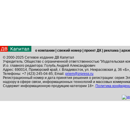
о компании
|
свежий номер
|
проект ДК
|
реклама
|
архи
© 2000-2025 Сетевое издание ДВ Капитал
Учредитель: Общество с ограниченной ответственностью "Издательская ко
И.о. главного редактора: Голубь Андрей Александрович
Адрес: 690014, Приморский край, г. Владивосток, ул. Некрасовская д. 36 «Б»
Телефоны: +7 (423) 245-04-85; Email:
priem@zrpress.ru
Регистрационный номер и дата принятия решения о регистрации: серия Эл
надзору в сфере связи, информационных технологий и массовых коммуник
Содержит информационную продукцию категории 18+.
Политика конфиден