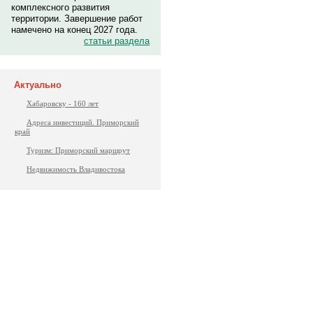
комплексного развития
территории. Завершение работ
намечено на конец 2027 года.
статьи раздела
Актуально
Хабаровску - 160 лет
Адреса инвестиций. Приморский
край
Туризм: Приморский маршрут
Недвижимость Владивостока