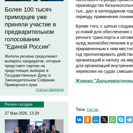
производство безалкогольн
Более 100 тысяч
тыс. дал в календарном го
приморцев уже
периоду применения пониже
приняли участие в
Кроме того, с целью созд
предварительном
условий для обеспечения с
речного транспорта и оптим
голосовании
нужд жизнеобеспечения в р
"Единой России"
приравненным к ним местно
год пролонгировать действи
Жители региона продолжают
организаций и налогу на и
выбирать кандидатов, которые
для организаций внутренне
представят партию на
предстоящих выборах в
перевозки на судах смешанн
Государственную Думу и
Законодательное Собрание
Журнал "Дальневосточны
Приморского края.
статьи раздела
Регион сегодня
Теги:
тосэр
27 Мая 2026, 13:29