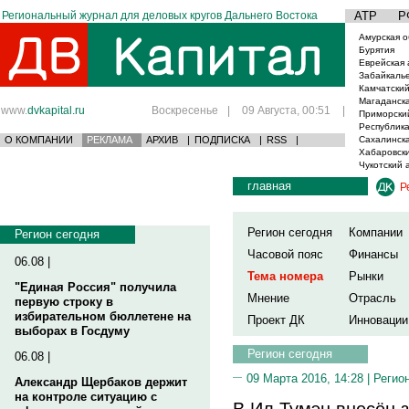
Региональный журнал для деловых кругов Дальнего Востока
АТР
Р
Амурская о
Бурятия
Еврейская 
Забайкаль
Камчатский
Магаданска
www.
dvkapital.ru
Воскресенье
|
09 Августа, 00:51
|
Приморски
Республика
О КОМПАНИИ
РЕКЛАМА
АРХИВ
|
ПОДПИСКА
|
RSS
|
Сахалинска
Хабаровски
Чукотский 
главная
Р
Регион сегодня
Компании
Регион сегодня
Часовой пояс
Финансы
06.08 |
Тема номера
Рынки
"Единая Россия" получила
Мнение
Отрасль
первую строку в
избирательном бюллетене на
Проект ДК
Инновации
выборах в Госдуму
Регион сегодня
06.08 |
09 Марта 2016, 14:28 |
Регио
Александр Щербаков держит
на контроле ситуацию с
В Ил Тумэн внесён з