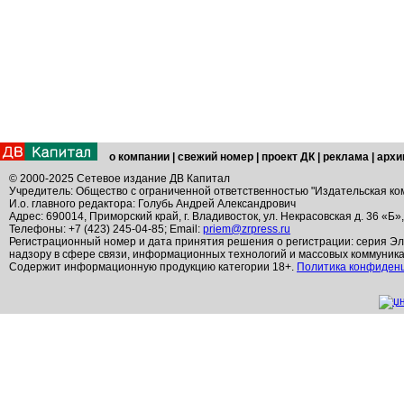
о компании
|
свежий номер
|
проект ДК
|
реклама
|
архи
© 2000-2025 Сетевое издание ДВ Капитал
Учредитель: Общество с ограниченной ответственностью "Издательская ко
И.о. главного редактора: Голубь Андрей Александрович
Адрес: 690014, Приморский край, г. Владивосток, ул. Некрасовская д. 36 «Б»
Телефоны: +7 (423) 245-04-85; Email:
priem@zrpress.ru
Регистрационный номер и дата принятия решения о регистрации: серия Эл
надзору в сфере связи, информационных технологий и массовых коммуник
Содержит информационную продукцию категории 18+.
Политика конфиден