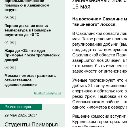
офтальмологической
15 мая
помощью в Ханкайском
округе
05.08 |
На восточном Сахалине м
"вишневого" лосося.
Первое дыхание осени:
температура в Приморье
В Сахалинской области ли
опустится до +8 °C
мая. Такое решение принял
04.08 |
регулированию добычи (вы
председательством руковод
Жара до +35: что ждет
Сахалинской области Павла
Приморье после тропических
дождей
завершится лов 20 июня. Вп
этот может быть изменен п
03.08 |
зависимости от интенсивно
Москва помогает развивать
Ученые прогнозируют, что 
отечественное
здравоохранение
добыть 21 тонну «вишневог
спортивно-любительского р
статьи раздела
реках Урюм, Тамбовка и Лю
Смирныховском районе – н
одного километра к северу 
Регион сегодня
29 Мая 2026, 16:37
Решение комиссии вступит 
Курильском территориальн
Студенты Приморья
по рыболовству.