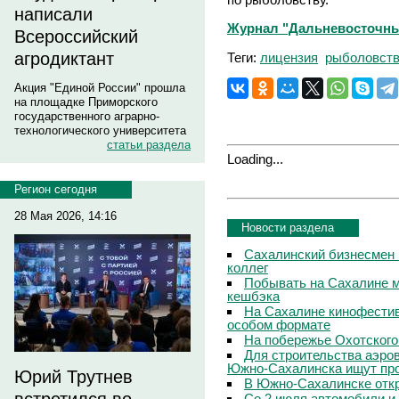
написали
Журнал "Дальневосточны
Всероссийский
агродиктант
Теги:
лицензия
рыболовст
Акция "Единой России" прошла
на площадке Приморского
государственного аграрно-
технологического университета
статьи раздела
Loading...
Регион сегодня
28 Мая 2026, 14:16
Новости раздела
Сахалинский бизнесмен 
коллег
Побывать на Сахалине м
кешбэка
На Сахалине кинофестив
особом формате
На побережье Охотского
Для строительства аэро
Южно-Сахалинска ищут про
Юрий Трутнев
В Южно-Сахалинске откр
Со 2 июля автомобили и