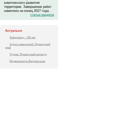
комплексного развития
территории. Завершение работ
намечено на конец 2027 года.
статьи раздела
Актуально
Хабаровску - 160 лет
Адреса инвестиций. Приморский
край
Туризм: Приморский маршрут
Недвижимость Владивостока