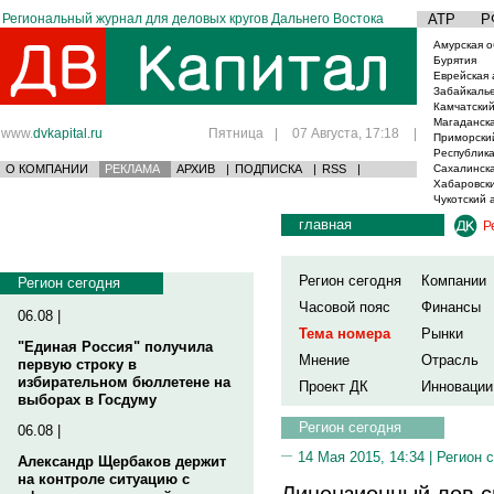
Региональный журнал для деловых кругов Дальнего Востока
АТР
Р
Амурская о
Бурятия
Еврейская 
Забайкаль
Камчатский
Магаданска
www.
dvkapital.ru
Пятница
|
07 Августа, 17:18
|
Приморски
Республика
О КОМПАНИИ
РЕКЛАМА
АРХИВ
|
ПОДПИСКА
|
RSS
|
Сахалинска
Хабаровски
Чукотский 
главная
Р
Регион сегодня
Компании
Регион сегодня
Часовой пояс
Финансы
06.08 |
Тема номера
Рынки
"Единая Россия" получила
Мнение
Отрасль
первую строку в
избирательном бюллетене на
Проект ДК
Инновации
выборах в Госдуму
Регион сегодня
06.08 |
14 Мая 2015, 14:34 |
Регион 
Александр Щербаков держит
на контроле ситуацию с
Лицензионный лов с