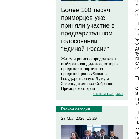
х
Более 100 тысяч
у
п
приморцев уже
-
приняли участие в
н
предварительном
-
с
голосовании
о
"Единой России"
д
т
г
Жители региона продолжают
о
выбирать кандидатов, которые
б
представят партию на
предстоящих выборах в
Т
Государственную Думу и
Законодательное Собрание
С
Приморского края.
Э
статьи раздела
п
«
Регион сегодня
-
п
27 Мая 2026, 13:29
Н
З
к
г