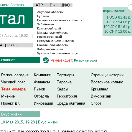
ьнего Востока
АТР
РФ
ДФО
Курсы валют
Амурская область
Бурятия
1 USD
81.41 р.
Еврейская автономная область
1 EUR
94.06 р.
Забайкалье
100 JPY
51.61 р.
Камчатский край
10 CNY
12.06 р.
Магаданская область
07 Августа, 19:02
|
Приморский край
Республика Саха (Якутия)
А
|
RSS
|
Сахалинская область
Хабаровский край
Чукотский автономный округ
главная
Рекомендует:
Регион сегодня
Регион сегодня
Компании
Партнеры
Страницы истории
Часовой пояс
Финансы
Персона
Восточное кольцо
Тема номера
Рынки
Кадры
Криминал
Мнение
Отрасль
Территория
Вкус жизни
Проект ДК
Инновации
Среда обитания
Спорт
Вкус жизни
19 Мая 2015, 19:28 |
Вкус жизни
танут ли охотугодья Приморского края