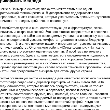
рикормить медведя
ногие в Приморье считают, что охота может стать еще одной
уристической фишкой региона. В департаменте поддерживают это
аправление, знают хозяйства, которые уже пытались принимать туристов
о считают, что здесь край лишь в начале пути.
 В хозяйствах должна быть соответствующая инфраструктура, чтобы
ринимать иностранных гостей. Это наш охотник неприхотлив и способен
ам себе создать в тайге все необходимые условия, а иностранцу все-так
ужен определенный уровень комфорта, - делится мнением Владимир
асильев. - Знаю, что приемом наших и иностранных туристов занималис
хотничьи хозяйства Ольгинского района «Южная долина», «Чин-сан».
днако пока это все-таки единичные случаи. И проблема не только в
ытовых условиях (здесь, кстати говоря, есть определенные подвижки, и
же появились крепкие охотничьи хозяйства с хорошими бытовыми
словиями размещения), но и в особенностях нашего законодательства,
апример провоз иностранцами своего оружия становится проблемой. Узн
б этом, они предпочитают выбирать для охоты другие страны.
пытом организации охоты на медведя для известного японского писател
 фотографа поделилась директор турфирмы «Ольга» Ольга ВАСИНА.
реди сложностей, которые пришлось предусмотреть, были не только
тдаленный и дорогой перелет на вертолете, провоз иностранным
хотником собственного оружия, но и, пожалуй, самое главное - гарантия
ого, что турист получит ожидаемый от поездки результат, а также сможет
а законных основаниях вывезти свой охотничий трофей. Когда все
оговоренности с многочисленными партнерами и контролирующими
рганами были почти достигнуты, а медведь в одном из охотничьих