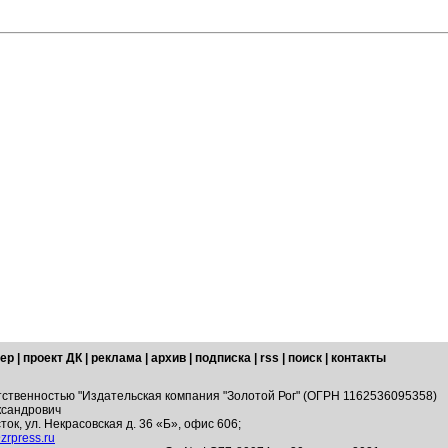
ер
|
проект ДК
|
реклама
|
архив
|
подписка
|
rss
|
поиск
|
контакты
тственностью "Издательская компания "Золотой Рог" (ОГРН 1162536095358)
ксандрович
ток, ул. Некрасовская д. 36 «Б», офис 606;
zrpress.ru