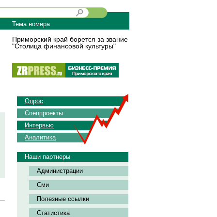
Тема номера
Приморский край борется за звание
"Столица финансовой культуры"
Опрос
Спецпроекты
Интервью
Аналитика
Наши партнеры
Администрации
Сми
Полезные ссылки
Статистика