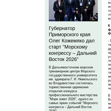
е
и
г
э
в
К
Губернатор
ф
Ф
Приморского края
Олег Кожемяко дал
-
т
старт "Морскому
д
конгрессу – Дальний
п
у
Восток 2026"
л
п
В Дальневосточном морском
н
тренажерном центре Морского
т
государственного университета
м
им. адмирала Г. И. Невельского
р
во Владивостоке состоялась
а
торжественная церемония
ч
открытия конкурса
профессионального мастерства
В
"Море зовет 2026", одного из
В
самых ярких событий "Морского
м
конгресса – Дальний Восток
а
2026".