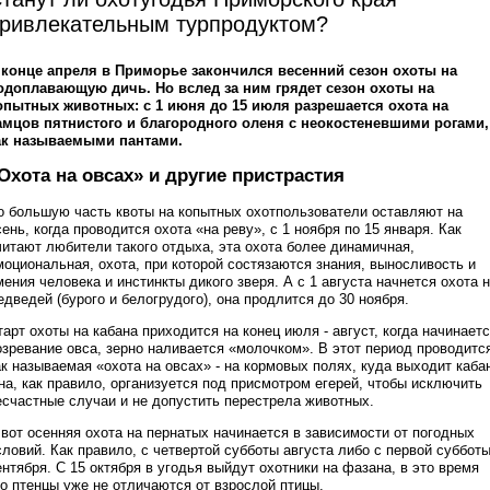
ривлекательным турпродуктом?
 конце апреля в Приморье закончился весенний сезон охоты на
одоплавающую дичь. Но вслед за ним грядет сезон охоты на
опытных животных: с 1 июня до 15 июля разрешается охота на
амцов пятнистого и благородного оленя с неокостеневшими рогами,
ак называемыми пантами.
Охота на овсах» и другие пристрастия
о большую часть квоты на копытных охотпользователи оставляют на
сень, когда проводится охота «на реву», с 1 ноября по 15 января. Как
читают любители такого отдыха, эта охота более динамичная,
моциональная, охота, при которой состязаются знания, выносливость и
мения человека и инстинкты дикого зверя. А с 1 августа начнется охота 
едведей (бурого и белогрудого), она продлится до 30 ноября.
тарт охоты на кабана приходится на конец июля - август, когда начинает
озревание овса, зерно наливается «молочком». В этот период проводитс
ак называемая «охота на овсах» - на кормовых полях, куда выходит каба
на, как правило, организуется под присмотром егерей, чтобы исключить
есчастные случаи и не допустить перестрела животных.
 вот осенняя охота на пернатых начинается в зависимости от погодных
словий. Как правило, с четвертой субботы августа либо с первой суббот
ентября. С 15 октября в угодья выйдут охотники на фазана, в это время
го птенцы уже не отличаются от взрослой птицы.