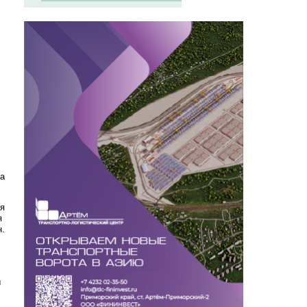
на
ся
я
н.
ы