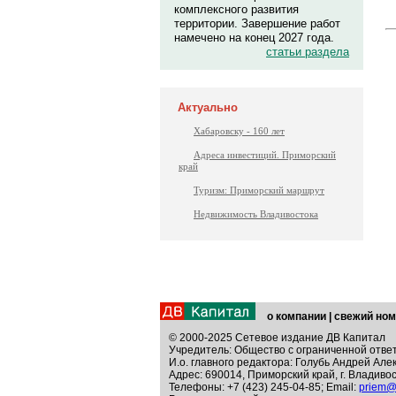
комплексного развития
территории. Завершение работ
намечено на конец 2027 года.
статьи раздела
Актуально
Хабаровску - 160 лет
Адреса инвестиций. Приморский
край
Туризм: Приморский маршрут
Недвижимость Владивостока
о компании
|
свежий ном
© 2000-2025 Сетевое издание ДВ Капитал
Учредитель: Общество с ограниченной отве
И.о. главного редактора: Голубь Андрей Але
Адрес: 690014, Приморский край, г. Владивос
Телефоны: +7 (423) 245-04-85; Email:
priem@