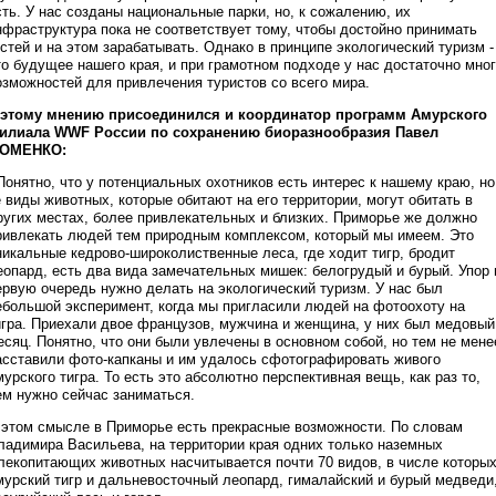
сть. У нас созданы национальные парки, но, к сожалению, их
нфраструктура пока не соответствует тому, чтобы достойно принимать
остей и на этом зарабатывать. Однако в принципе экологический туризм -
то будущее нашего края, и при грамотном подходе у нас достаточно мно
озможностей для привлечения туристов со всего мира.
 этому мнению присоединился и координатор программ Амурского
илиала WWF России по сохранению биоразнообразия Павел
ОМЕНКО:
 Понятно, что у потенциальных охотников есть интерес к нашему краю, но
е виды животных, которые обитают на его территории, могут обитать в
ругих местах, более привлекательных и близких. Приморье же должно
ривлекать людей тем природным комплексом, который мы имеем. Это
никальные кедрово-широколиственные леса, где ходит тигр, бродит
еопард, есть два вида замечательных мишек: белогрудый и бурый. Упор 
ервую очередь нужно делать на экологический туризм. У нас был
ебольшой эксперимент, когда мы пригласили людей на фотоохоту на
игра. Приехали двое французов, мужчина и женщина, у них был медовый
есяц. Понятно, что они были увлечены в основном собой, но тем не мене
асставили фото-капканы и им удалось сфотографировать живого
мурского тигра. То есть это абсолютно перспективная вещь, как раз то,
ем нужно сейчас заниматься.
 этом смысле в Приморье есть прекрасные возможности. По словам
ладимира Васильева, на территории края одних только наземных
лекопитающих животных насчитывается почти 70 видов, в числе которы
мурский тигр и дальневосточный леопард, гималайский и бурый медведи