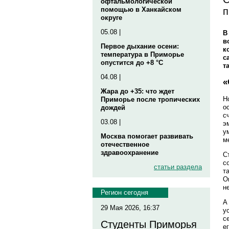
офтальмологической
п
помощью в Ханкайском
округе
05.08 |
В
в
Первое дыхание осени:
к
температура в Приморье
с
опустится до +8 °C
т
04.08 |
«
Жара до +35: что ждет
Н
Приморье после тропических
о
дождей
с
03.08 |
э
у
Москва помогает развивать
м
отечественное
здравоохранение
С
с
статьи раздела
т
О
н
Регион сегодня
А
29 Мая 2026, 16:37
у
с
Студенты Приморья
е