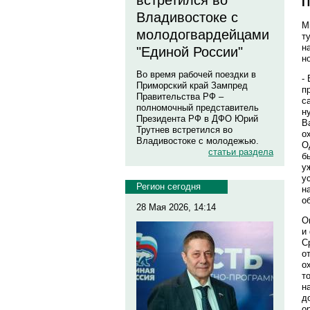
встретился во
П
Владивостоке с
М
молодогвардейцами
т
н
"Единой России"
н
Во время рабочей поездки в
-
Приморский край Зампред
п
Правительства РФ –
с
полномочный представитель
н
Президента РФ в ДФО Юрий
В
Трутнев встретился во
о
Владивостоке с молодежью.
О
статьи раздела
б
у
у
Регион сегодня
н
о
28 Мая 2026, 14:14
О
и
С
о
о
т
н
д
о