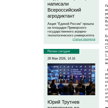
написали
П
Всероссийский
и
р
агродиктант
о
В
Акция "Единой России" прошла
п
на площадке Приморского
с
государственного аграрно-
технологического университета
Б
статьи раздела
ю
с
С
Регион сегодня
о
1
28 Мая 2026, 14:16
о
м
-
р
о
с
и
с
о
о
т
Юрий Трутнев