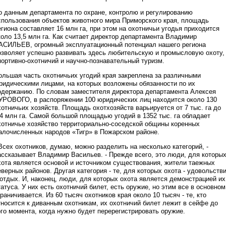
о данным департамента по охране, контролю и регулированию
спользования объектов животного мира Приморского края, площадь
егиона составляет 16 млн га, при этом на охотничьи угодья приходится
коло 13,5 млн га. Как считает директор департамента Владимир
АСИЛЬЕВ, огромный эксплуатационный потенциал нашего региона
озволяет успешно развивать здесь любительскую и промысловую охоту,
портивно-охотничий и научно-познавательный туризм.
ольшая часть охотничьих угодий края закреплена за различными
ридическими лицами, на которых возложены обязанности по их
одержанию. По словам заместителя директора департамента Алексея
УРОВОГО, в распоряжении 100 юридических лиц находится около 130
хотничьих хозяйств. Площадь охотхозяйств варьируется от 7 тыс. га до
,4 млн га. Самой большой площадью угодий в 1352 тыс. га обладает
хотничье хозяйство территориально-соседской общины коренных
алочисленных народов «Тигр» в Пожарском районе.
 Всех охотников, думаю, можно разделить на несколько категорий, -
ассказывает Владимир Васильев. - Прежде всего, это люди, для которы
хота является основой и источником существования, жители таежных
еверных районов. Другая категория - те, для которых охота - удовольств
 отдых. И, наконец, люди, для которых охота является демонстрацией их
татуса. У них есть охотничий билет, есть оружие, но этим все в основном
граничивается. Из 60 тысяч охотников края около 10 тысяч - те, кто
тносится к диванным охотникам, их охотничий билет лежит в сейфе до
ого момента, когда нужно будет перерегистрировать оружие.