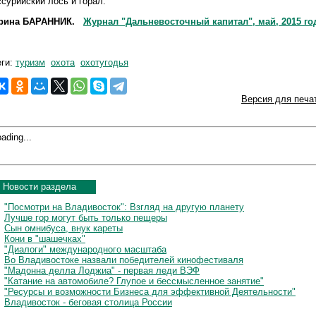
ссурийский лось и горал.
рина БАРАННИК.
Журнал "Дальневосточный капитал", май, 2015 го
еги:
туризм
охота
охотугодья
Версия для печа
ading...
Новости раздела
"Посмотри на Владивосток": Взгляд на другую планету
Лучше гор могут быть только пещеры
Сын омнибуса, внук кареты
Кони в "шашечках"
"Диалоги" международного масштаба
Во Владивостоке назвали победителей кинофестиваля
"Мадонна делла Лоджиа" - первая леди ВЭФ
"Катание на автомобиле? Глупое и бессмысленное занятие"
"Ресурсы и возможности Бизнеса для эффективной Деятельности"
Владивосток - беговая столица России