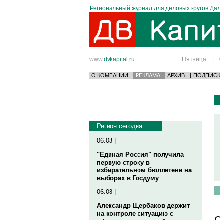
Региональный журнал для деловых кругов Дал
www.
dvkapital.ru
Пятница
|
О КОМПАНИИ
РЕКЛАМА
АРХИВ
|
ПОДПИСК
Регион сегодня
06.08 |
"Единая Россия" получила
первую строку в
избирательном бюллетене на
выборах в Госдуму
06.08 |
Александр Щербаков держит
на контроле ситуацию с
С