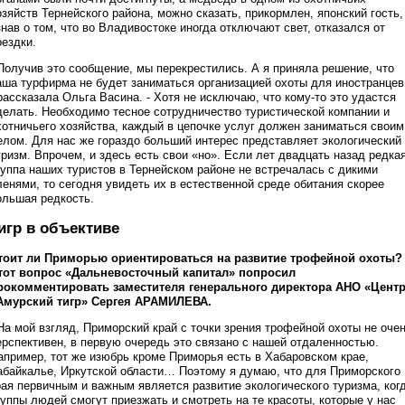
озяйств Тернейского района, можно сказать, прикормлен, японский гость,
знав о том, что во Владивостоке иногда отключают свет, отказался от
оездки.
 Получив это сообщение, мы перекрестились. А я приняла решение, что
аша турфирма не будет заниматься организацией охоты для иностранцев
 рассказала Ольга Васина. - Хотя не исключаю, что кому-то это удастся
делать. Необходимо тесное сотрудничество туристической компании и
хотничьего хозяйства, каждый в цепочке услуг должен заниматься своим
елом. Для нас же гораздо больший интерес представляет экологический
уризм. Впрочем, и здесь есть свои «но». Если лет двадцать назад редка
руппа наших туристов в Тернейском районе не встречалась с дикими
ленями, то сегодня увидеть их в естественной среде обитания скорее
ольшая редкость.
игр в объективе
тоит ли Приморью ориентироваться на развитие трофейной охоты?
тот вопрос «Дальневосточный капитал» попросил
рокомментировать заместителя генерального директора АНО «Цент
Амурский тигр» Сергея АРАМИЛЕВА.
 На мой взгляд, Приморский край с точки зрения трофейной охоты не оче
ерспективен, в первую очередь это связано с нашей отдаленностью.
апример, тот же изюбрь кроме Приморья есть в Хабаровском крае,
абайкалье, Иркутской области… Поэтому я думаю, что для Приморского
рая первичным и важным является развитие экологического туризма, ког
руппы людей смогут приезжать и смотреть на те красоты, которые у нас