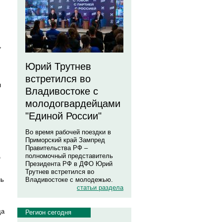
,
Юрий Трутнев
встретился во
я
Владивостоке с
молодогвардейцами
"Единой России"
Во время рабочей поездки в
Приморский край Зампред
Правительства РФ –
полномочный представитель
р
Президента РФ в ДФО Юрий
Трутнев встретился во
нь
Владивостоке с молодежью.
статьи раздела
да
Регион сегодня