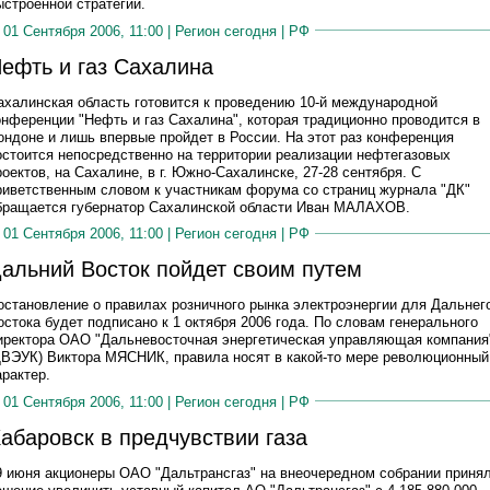
ыстроенной стратегии.
01 Сентября 2006, 11:00 |
Регион сегодня
|
РФ
ефть и газ Сахалина
ахалинская область готовится к проведению 10-й международной
онференции "Нефть и газ Сахалина", которая традиционно проводится в
ондоне и лишь впервые пройдет в России. На этот раз конференция
остоится непосредственно на территории реализации нефтегазовых
роектов, на Сахалине, в г. Южно-Сахалинске, 27-28 сентября. С
риветственным словом к участникам форума со страниц журнала "ДК"
бращается губернатор Сахалинской области Иван МАЛАХОВ.
01 Сентября 2006, 11:00 |
Регион сегодня
|
РФ
альний Восток пойдет своим путем
остановление о правилах розничного рынка электроэнергии для Дальнег
остока будет подписано к 1 октября 2006 года. По словам генерального
иректора ОАО "Дальневосточная энергетическая управляющая компания
ДВЭУК) Виктора МЯСНИК, правила носят в какой-то мере революционный
арактер.
01 Сентября 2006, 11:00 |
Регион сегодня
|
РФ
абаровск в предчувствии газа
9 июня акционеры ОАО "Дальтрансгаз" на внеочередном собрании приня