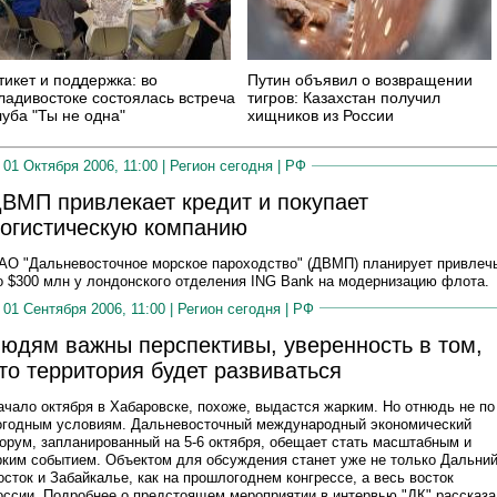
тикет и поддержка: во
Путин объявил о возвращении
ладивостоке состоялась встреча
тигров: Казахстан получил
луба "Ты не одна"
хищников из России
01 Октября 2006, 11:00 |
Регион сегодня
|
РФ
ВМП привлекает кредит и покупает
огистическую компанию
АО "Дальневосточное морское пароходство" (ДВМП) планирует привлеч
о $300 млн у лондонского отделения ING Bank на модернизацию флота.
01 Сентября 2006, 11:00 |
Регион сегодня
|
РФ
юдям важны перспективы, уверенность в том,
то территория будет развиваться
ачало октября в Хабаровске, похоже, выдастся жарким. Но отнюдь не по
огодным условиям. Дальневосточный международный экономический
орум, запланированный на 5-6 октября, обещает стать масштабным и
рким событием. Объектом для обсуждения станет уже не только Дальни
осток и Забайкалье, как на прошлогоднем конгрессе, а весь восток
оссии. Подробнее о предстоящем мероприятии в интервью "ДК" рассказ