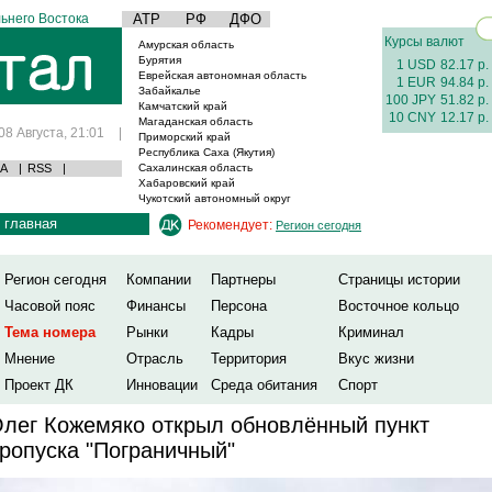
ьнего Востока
АТР
РФ
ДФО
Курсы валют
Амурская область
Бурятия
1 USD
82.17 р.
Еврейская автономная область
1 EUR
94.84 р.
Забайкалье
100 JPY
51.82 р.
Камчатский край
10 CNY
12.17 р.
Магаданская область
08 Августа, 21:01
|
Приморский край
Республика Саха (Якутия)
А
|
RSS
|
Сахалинская область
Хабаровский край
Чукотский автономный округ
главная
Рекомендует:
Регион сегодня
Регион сегодня
Компании
Партнеры
Страницы истории
Часовой пояс
Финансы
Персона
Восточное кольцо
Тема номера
Рынки
Кадры
Криминал
Мнение
Отрасль
Территория
Вкус жизни
Проект ДК
Инновации
Среда обитания
Спорт
лег Кожемяко открыл обновлённый пункт
ропуска "Пограничный"