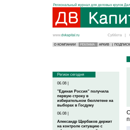
Региональный журнал для деловых кругов Дал
www.
dvkapital.ru
Суббота
|
О КОМПАНИИ
РЕКЛАМА
АРХИВ
|
ПОДПИСК
Регион сегодня
06.08 |
"Единая Россия" получила
первую строку в
избирательном бюллетене на
выборах в Госдуму
О
06.08 |
п
Александр Щербаков держит
на контроле ситуацию с