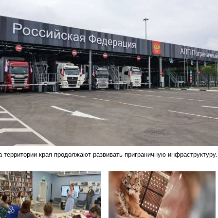
а территории края продолжают развивать приграничную инфраструктуру.