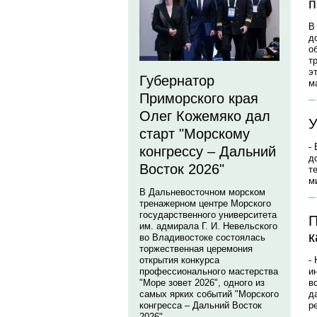
п
В
д
о
т
э
Губернатор
м
Приморского края
Олег Кожемяко дал
У
старт "Морскому
-
конгрессу – Дальний
д
Восток 2026"
т
м
В Дальневосточном морском
тренажерном центре Морского
государственного университета
П
им. адмирала Г. И. Невельского
к
во Владивостоке состоялась
торжественная церемония
открытия конкурса
-
профессионального мастерства
и
"Море зовет 2026", одного из
в
самых ярких событий "Морского
д
конгресса – Дальний Восток
р
2026".