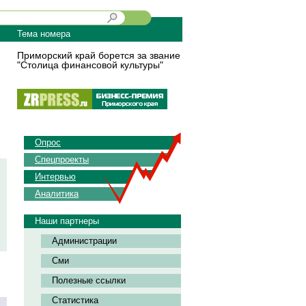
Тема номера
Приморский край борется за звание
"Столица финансовой культуры"
Опрос
Спецпроекты
Интервью
Аналитика
Наши партнеры
Администрации
Сми
Полезные ссылки
Статистика