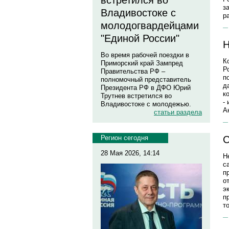
встретился во
з
Владивостоке с
р
молодогвардейцами
"Единой России"
Н
Во время рабочей поездки в
К
Приморский край Зампред
Р
Правительства РФ –
п
полномочный представитель
д
Президента РФ в ДФО Юрий
к
Трутнев встретился во
-
Владивостоке с молодежью.
А
статьи раздела
С
Регион сегодня
28 Мая 2026, 14:14
Н
с
п
о
э
п
т