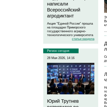
написали
Всероссийский
агродиктант
Э
В
Акция "Единой России" прошла
к
на площадке Приморского
государственного аграрно-
технологического университета
статьи раздела
Д
л
Регион сегодня
О
28 Мая 2026, 14:16
д
Л
ч
Н
п
ф
я
Юрий Трутнев
В
Р