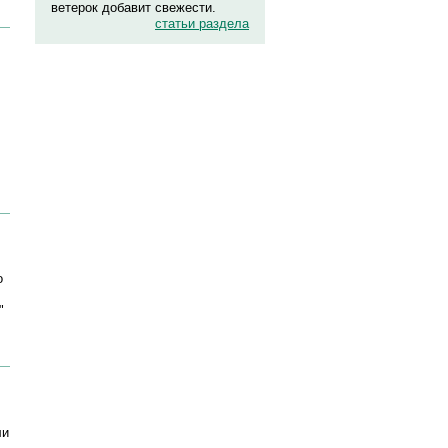
ветерок добавит свежести.
статьи раздела
о
"
ли