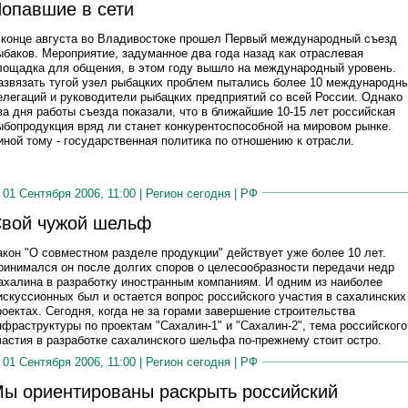
опавшие в сети
 конце августа во Владивостоке прошел Первый международный съезд
ыбаков. Мероприятие, задуманное два года назад как отраслевая
лощадка для общения, в этом году вышло на международный уровень.
азвязать тугой узел рыбацких проблем пытались более 10 международн
елегаций и руководители рыбацких предприятий со всей России. Однако
ва дня работы съезда показали, что в ближайшие 10-15 лет российская
ыбопродукция вряд ли станет конкурентоспособной на мировом рынке.
иной тому - государственная политика по отношению к отрасли.
01 Сентября 2006, 11:00 |
Регион сегодня
|
РФ
вой чужой шельф
акон "О совместном разделе продукции" действует уже более 10 лет.
ринимался он после долгих споров о целесообразности передачи недр
ахалина в разработку иностранным компаниям. И одним из наиболее
искуссионных был и остается вопрос российского участия в сахалинских
роектах. Сегодня, когда не за горами завершение строительства
нфраструктуры по проектам "Сахалин-1" и "Сахалин-2", тема российского
частия в разработке сахалинского шельфа по-прежнему стоит остро.
01 Сентября 2006, 11:00 |
Регион сегодня
|
РФ
ы ориентированы раскрыть российский