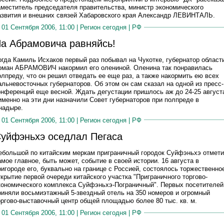
аместитель председателя правительства, министр экономического
азвития и внешних связей Хабаровского края Александр ЛЕВИНТАЛЬ.
01 Сентября 2006, 11:00 |
Регион сегодня
|
РФ
а Абрамовича равняйсь!
огда Камиль Исхаков первый раз побывал на Чукотке, губернатор област
оман АБРАМОВИЧ накормил его олениной. Оленина так понравилась
олпреду, что он решил отведать ее еще раз, а также накормить ею всех
альневосточных губернаторов. Об этом он сам сказал на одной из пресс-
онференций еще весной. Ждать дегустации пришлось аж до 24-25 август
 именно на эти дни назначили Совет губернаторов при полпреде в
надыре.
01 Сентября 2006, 11:00 |
Регион сегодня
|
РФ
уйфэньхэ оседлал Пегаса
ебольшой по китайским меркам приграничный городок Суйфэньхэ отмет
амое главное, быть может, событие в своей истории. 16 августа в
ригороде его, буквально на границе с Россией, состоялось торжественно
ткрытие первой очереди китайского участка "Приграничного торгово-
кономического комплекса Суйфэньхэ-Пограничный". Первых посетителей
риняли восьмиэтажный 5-звездный отель на 350 номеров и огромный
оргово-выставочный центр общей площадью более 80 тыс. кв. м.
01 Сентября 2006, 11:00 |
Регион сегодня
|
РФ