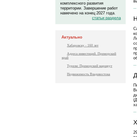
в
комплексного развития
территории. Завершение работ
намечено на конец 2027 года.
Н
статьи раздела
С
к
Актуально
Л
с
Хабаровску - 160 лет
п
п
Адреса инвестиций. Приморский
о
край
Туризм: Приморский маршрут
Д
Недвижимость Владивостока
П
В
д
(
х
Х
2