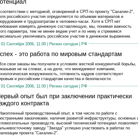
отенциал
 соответствии с методикой, оговоренной в СРП по проекту "Сахалин-2",
оля российского участия определяется по объемам материалов и
борудования и трудозатратам в человеко-часах. Хотя в СРП нет
ребования измерять денежную составляющую, мы, понимая важность
того параметра, тем не менее ведем учет и по нему и стремимся
аксимально увеличивать российское участие в денежном выражении.
01 Сентября 2006, 11:00 |
Регион сегодня
|
РФ
спех - это работа по мировым стандартам
 Все свои заказы мы получили в условиях жесткой конкурентной борьбы,
оказывая не на словах, а на деле, что менеджмент компании,
ехнологическая вооруженность, готовность кадров соответствуют
ировым и российским стандартам качества и безопасности.
01 Сентября 2006, 11:00 |
Регион сегодня
|
РФ
ервый опыт был при заключении практически
аждого контракта
 Накопленный производственный опыт, в том числе по работе с
ностранными заказчиками, наличие развитой инфраструктуры, основных 
спомогательных производств, высокий технический потенциал позволяют
альневосточному заводу "Звезда" успешно участвовать в работах по
еализации проекта "Сахалин-2".