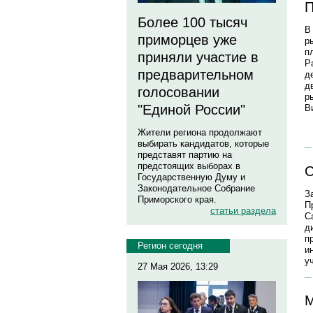
П
Более 100 тысяч
В
приморцев уже
р
п
приняли участие в
Р
предварительном
д
д
голосовании
р
"Единой России"
В
Жители региона продолжают
выбирать кандидатов, которые
представят партию на
предстоящих выборах в
С
Государственную Думу и
Законодательное Собрание
З
Приморского края.
П
статьи раздела
С
д
п
Регион сегодня
и
у
27 Мая 2026, 13:29
М