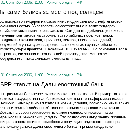
01 Сентября 2006, 11:00 |
Регион сегодня
|
РФ
ы сами бились за место под солнцем
 Большинство тендеров на Сахалине сегодня связано с нефтегазовой
ромышленностью. Участвовать самостоятельно в таких тендерах
оссийским компаниям очень сложно. Сегодня мы добились успехов в
олучении контрактов на строительство рабочих поселков, дорог,
эродромных комплексов, причалов, кемпов, небольших зданий,
ооружений и участвуем в строительстве многих крупных объектов
нфраструктуры проектов "Сахалин-1" и "Сахалин-2". Но основная масса
онтрактов, связанная с технологией производства, монтажом
борудования, - пока слишком сложна для нас.
01 Сентября 2006, 11:00 |
Регион сегодня
|
РФ
БРР ставит на Дальневосточный банк
пыт развития Дальневосточного банка - показательный пример того, как
оветская государственная банковская система трансформировалась в
ыночную. Банк удачно вписался в новые условия, поскольку изначально
е стал строить "глобальных" планов, а начал энергично и системно
аботать на своей территории, и, самое главное, опираться на ее
отребности в банковских услугах. Это позволило банку занять прочные
озиции в своем регионе, приобрести репутацию надежного партнера.
альнейшие успехи Дальневосточного банка - прямое следствие