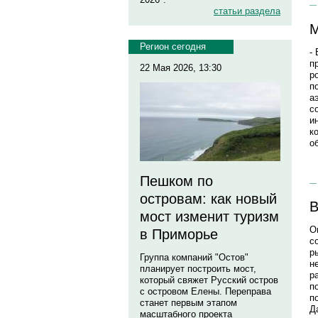
статьи раздела
М
Регион сегодня
-
п
22 Мая 2026, 13:30
р
п
а
с
и
к
о
Пешком по
островам: как новый
В
мост изменит туризм
О
в Приморье
с
р
Группа компаний "Остов"
н
планирует построить мост,
р
который свяжет Русский остров
п
с островом Елены. Переправа
п
станет первым этапом
Д
масштабного проекта